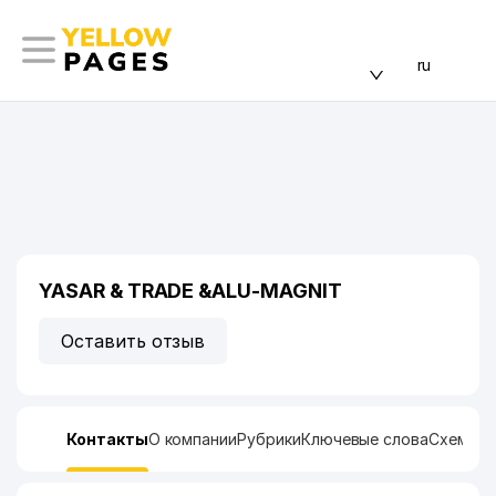
ru
YASAR & TRADE &ALU-MAGNIT
Оставить отзыв
Контакты
О компании
Рубрики
Ключевые слова
Схема п