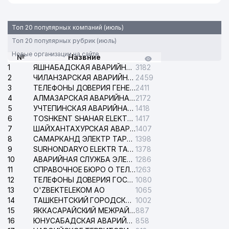
Топ 20 популярных компаний (июль)
Топ 20 популярных рубрик (июль)
Новые организации на сайте
№
Назвние
1
ЯШНАБАДСКАЯ АВАРИЙНАЯ СЛУЖБА ЭЛЕКТРОСЕТИ
3182
2
ЧИЛАНЗАРСКАЯ АВАРИЙНАЯ СЛУЖБА ЭЛЕКТРОСЕТИ
2459
3
ТЕЛЕФОНЫ ДОВЕРИЯ ГЕНЕРАЛЬНОЙ ПРОКУРАТУРЫ РЕСПУБЛИКИ УЗБЕКИСТАН
2411
4
АЛМАЗАРСКАЯ АВАРИЙНАЯ СЛУЖБА ЭЛЕКТРОСЕТИ
2172
5
УЧТЕПИНСКАЯ АВАРИЙНАЯ СЛУЖБА ЭЛЕКТРОСЕТИ
1418
6
TOSHKENT SHAHAR ELEKTR TARMOQLARI KORXONASI АО
1417
7
ШАЙХАНТАХУРСКАЯ АВАРИЙНАЯ СЛУЖБА ЭЛЕКТРОСЕТИ
1407
8
САМАРКАНД ЭЛЕКТР ТАРМОКЛАРИ АО
1398
9
SURHONDARYO ELEKTR TARMOKLARI АО
1378
10
АВАРИЙНАЯ СЛУЖБА ЭЛЕКТРОСЕТИ ТАШКЕНТСКОГО РАЙОНА
1286
11
СПРАВОЧНОЕ БЮРО О ТЕЛЕФОНАХ ОРГАНИЗАЦИЙ г. ТАШКЕНТА
1263
12
ТЕЛЕФОНЫ ДОВЕРИЯ ГОСУДАРСТВЕННОГО ЦЕНТРА ТЕСТИРОВАНИЯ
1080
13
O'ZBEKTELEKOM АО
1065
14
ТАШКЕНТСКИЙ ГОРОДСКОЙ СУД ПО ГРАЖДАНСКИМ ДЕЛАМ
1002
15
ЯККАСАРАЙСКИЙ МЕЖРАЙОННЫЙ СУД ПО ГРАЖДАНСКИМ ДЕЛАМ
887
16
ЮНУСАБАДСКАЯ АВАРИЙНАЯ СЛУЖБА ЭЛЕКТРОСЕТИ
858