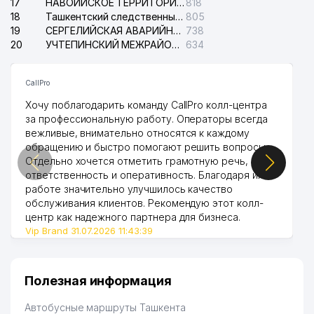
17
НАВОИЙСКОЕ ТЕРРИТОРИАЛЬНОЕ ПРЕДПРИЯТИЕ ЭЛЕКТРОСЕТИ АО
818
18
Ташкентский следственный изолятор
805
19
СЕРГЕЛИЙСКАЯ АВАРИЙНАЯ СЛУЖБА ЭЛЕКТРОСЕТИ
738
20
УЧТЕПИНСКИЙ МЕЖРАЙОННЫЙ СУД ПО ГРАЖДАНСКИМ ДЕЛАМ
634
CallPro
Хочу поблагодарить команду CallPro колл-центра
за профессиональную работу. Операторы всегда
вежливые, внимательно относятся к каждому
обращению и быстро помогают решить вопросы.
Отдельно хочется отметить грамотную речь,
ответственность и оперативность. Благодаря их
работе значительно улучшилось качество
обслуживания клиентов. Рекомендую этот колл-
центр как надежного партнера для бизнеса.
Vip Brand 31.07.2026 11:43:39
Полезная информация
Автобусные маршруты Ташкента