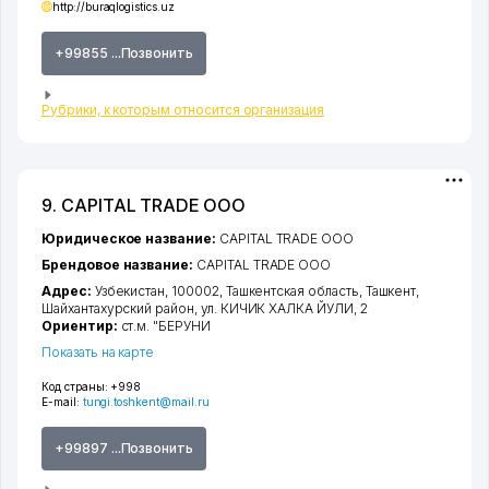
http://buraqlogistics.uz
+99855 ...Позвонить
Рубрики, к которым относится организация
9. CAPITAL TRADE ООО
Юридическое название:
CAPITAL TRADE ООО
Брендовое название:
CAPITAL TRADE ООО
Адрес:
Узбекистан, 100002,
Ташкентская область
,
Ташкент
,
Шайхантахурский район
,
ул. КИЧИК ХАЛКА ЙУЛИ
, 2
Ориентир:
ст.м. "БЕРУНИ
Показать на карте
Код страны:
+998
E-mail:
tungi.toshkent@mail.ru
+99897 ...Позвонить