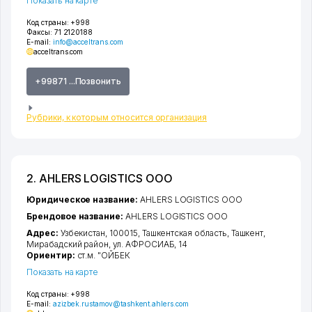
Показать на карте
Код страны:
+998
Факсы:
71 2120188
E-mail:
info@acceltrans.com
acceltrans.com
+99871 ...Позвонить
Рубрики, к которым относится организация
2. AHLERS LOGISTICS ООО
Юридическое название:
AHLERS LOGISTICS ООО
Брендовое название:
AHLERS LOGISTICS ООО
Адрес:
Узбекистан, 100015,
Ташкентская область
,
Ташкент
,
Мирабадский район
,
ул. АФРОСИАБ
, 14
Ориентир:
ст.м. "ОЙБЕК
Показать на карте
Код страны:
+998
E-mail:
azizbek.rustamov@tashkent.ahlers.com