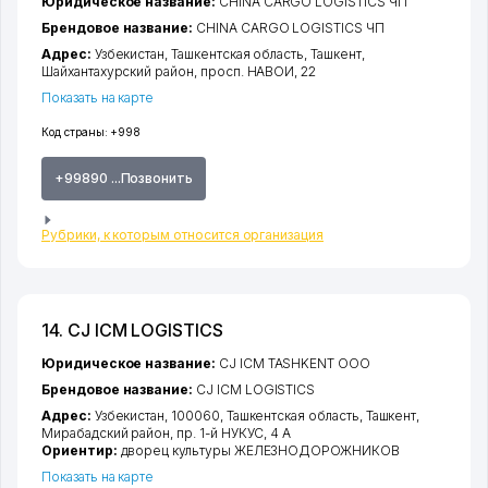
Юридическое название:
CHINA CARGO LOGISTICS ЧП
Брендовое название:
CHINA CARGO LOGISTICS ЧП
Адрес:
Узбекистан,
Ташкентская область
,
Ташкент
,
Шайхантахурский район
,
просп. НАВОИ
, 22
Показать на карте
Код страны:
+998
+99890 ...Позвонить
Рубрики, к которым относится организация
14. CJ ICM LOGISTICS
Юридическое название:
CJ ICM TASHKENT ООО
Брендовое название:
CJ ICM LOGISTICS
Адрес:
Узбекистан, 100060,
Ташкентская область
,
Ташкент
,
Мирабадский район
,
пр. 1-й НУКУС
, 4 А
Ориентир:
дворец культуры ЖЕЛЕЗНОДОРОЖНИКОВ
Показать на карте