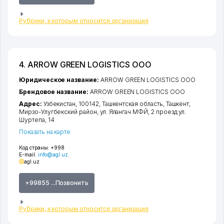
Рубрики, к которым относится организация
4. ARROW GREEN LOGISTICS ООО
Юридическое название:
ARROW GREEN LOGISTICS ООО
Брендовое название:
ARROW GREEN LOGISTICS ООО
Адрес:
Узбекистан, 100142,
Ташкентская область
,
Ташкент
,
Мирзо-Улугбекский район
,
ул. Ялангач МФЙ, 2 проезд ул.
Шуртепа
, 14
Показать на карте
Код страны:
+998
E-mail:
info@agl.uz
agl.uz
+99855 ...Позвонить
Рубрики, к которым относится организация