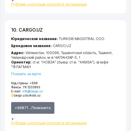
Рубрики, к которым относится организация
10. CARGO.UZ
Юридическое название:
TURKSIB MAGISTRAL ООО
Брендовое название:
CARGO.UZ
Адрес:
Узбекистан, 100096,
Ташкентская область
,
Ташкент
,
Чиланзарский район
,
м-в ЧИЛАНЗАР-5
, 1
Ориентир:
ст.м. "НОВЗА" (бывш. ст.м. "ХАМЗА"), за кафе
"ФЛАГМАН
Показать на карте
Код страны:
+998
Факсы:
78 1203865
E-mail:
info@cargo.uz
cargo.uz
turksib.uz
+99871 ...Позвонить
Рубрики, к которым относится организация