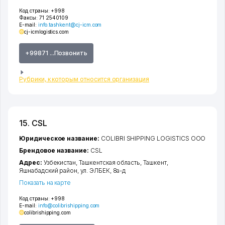
Код страны:
+998
Факсы:
71 2540109
E-mail:
info.tashkent@cj-icm.com
cj-icmlogistics.com
+99871 ...Позвонить
Рубрики, к которым относится организация
15. CSL
Юридическое название:
COLIBRI SHIPPING LOGISTICS ООО
Брендовое название:
CSL
Адрес:
Узбекистан,
Ташкентская область
,
Ташкент
,
Яшнабадский район
,
ул. ЭЛБЕК
, 8а-д
Показать на карте
Код страны:
+998
E-mail:
info@colibrishipping.com
colibrishipping.com