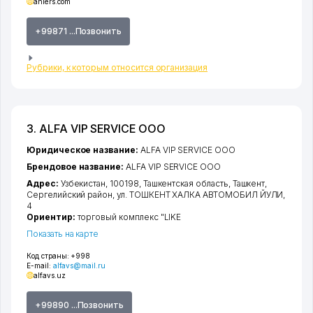
ahlers.com
+99871 ...Позвонить
Рубрики, к которым относится организация
3. ALFA VIP SERVICE ООО
Юридическое название:
ALFA VIP SERVICE ООО
Брендовое название:
ALFA VIP SERVICE ООО
Адрес:
Узбекистан, 100198,
Ташкентская область
,
Ташкент
,
Сергелийский район
,
ул. ТОШКЕНТ ХАЛКА АВТОМОБИЛ ЙУЛИ
,
4
Ориентир:
торговый комплекс "LIKE
Показать на карте
Код страны:
+998
E-mail:
alfavs@mail.ru
alfavs.uz
+99890 ...Позвонить