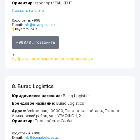
Ориентир:
аэропорт "ТАШКЕНТ
Показать на карте
Код страны:
+998
E-mail:
info@bayergroup.uz
bayergroup.uz
+99878 ...Позвонить
Рубрики, к которым относится организация
8. Buraq Logistics
Юридическое название:
Buraq Logistics
Брендовое название:
Buraq Logistics
Адрес:
Узбекистан, 100000,
Ташкентская область
,
Ташкент
,
Алмазарский район
,
ул. НУРАФШОН
, 2
Ориентир:
Перекрёсток Сагбан
Код страны:
+998
E-mail:
info@buraqlogistics.uz