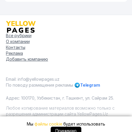
Все рубрики
О компании
Контакты
Реклама
Добавить компанию
Email: info@yellowpages.uz
По поводу размещения рекламы
Telegram
Адрес: 100170, Узбекистан, г. Ташкент, ул. Сайрам 25.
Любое копирование материалов возможно только с
разрешения администрации сайта YellowPages.Uz
Мы
файлы cookie
будет использовать
Copyright © Yellow Pages Uzbekistan, 2009 - 2026 / ООО
"Yellow Pages". Все права защищены All rights reserved.
+99890 ... позвонить
Принимаю