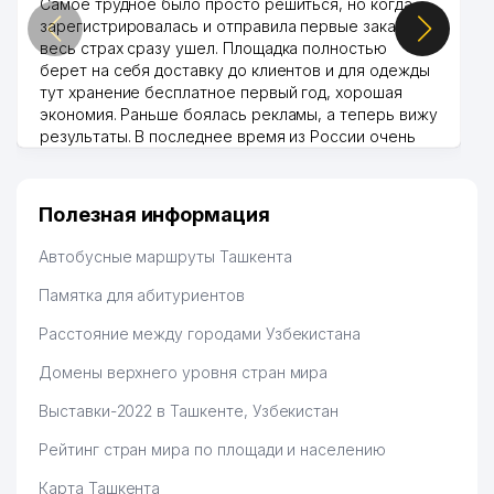
Самое трудное было просто решиться, но когда
зарегистрировалась и отправила первые заказы,
весь страх сразу ушел. Площадка полностью
берет на себя доставку до клиентов и для одежды
тут хранение бесплатное первый год, хорошая
экономия. Раньше боялась рекламы, а теперь вижу
результаты. В последнее время из России очень
много заказывают, а вначале только по
Узбекистану брали, но вяло. Удалось раскрутиться,
дальше развиваюсь потихоньку😊
Полезная информация
Hamida 03.08.2026 12:45:39
Автобусные маршруты Ташкента
Памятка для абитуриентов
Расстояние между городами Узбекистана
Домены верхнего уровня стран мира
Выставки-2022 в Ташкенте, Узбекистан
Рейтинг стран мира по площади и населению
Карта Ташкента