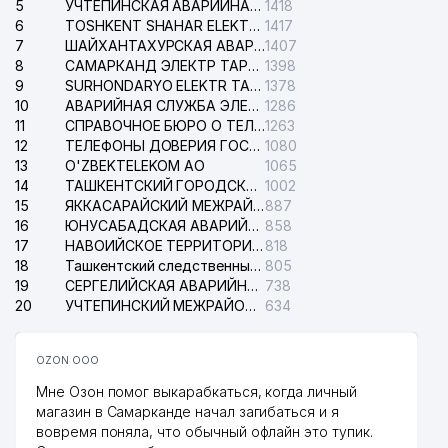
5
УЧТЕПИНСКАЯ АВАРИЙНАЯ СЛУЖБА ЭЛЕКТРОСЕТИ
1418
6
TOSHKENT SHAHAR ELEKTR TARMOQLARI KORXONASI АО
1417
7
ШАЙХАНТАХУРСКАЯ АВАРИЙНАЯ СЛУЖБА ЭЛЕКТРОСЕТИ
1407
8
САМАРКАНД ЭЛЕКТР ТАРМОКЛАРИ АО
1398
9
SURHONDARYO ELEKTR TARMOKLARI АО
1378
10
АВАРИЙНАЯ СЛУЖБА ЭЛЕКТРОСЕТИ ТАШКЕНТСКОГО РАЙОНА
1286
11
СПРАВОЧНОЕ БЮРО О ТЕЛЕФОНАХ ОРГАНИЗАЦИЙ г. ТАШКЕНТА
1263
12
ТЕЛЕФОНЫ ДОВЕРИЯ ГОСУДАРСТВЕННОГО ЦЕНТРА ТЕСТИРОВАНИЯ
1080
13
O'ZBEKTELEKOM АО
1065
14
ТАШКЕНТСКИЙ ГОРОДСКОЙ СУД ПО ГРАЖДАНСКИМ ДЕЛАМ
1002
15
ЯККАСАРАЙСКИЙ МЕЖРАЙОННЫЙ СУД ПО ГРАЖДАНСКИМ ДЕЛАМ
887
16
ЮНУСАБАДСКАЯ АВАРИЙНАЯ СЛУЖБА ЭЛЕКТРОСЕТИ
858
17
НАВОИЙСКОЕ ТЕРРИТОРИАЛЬНОЕ ПРЕДПРИЯТИЕ ЭЛЕКТРОСЕТИ АО
818
18
Ташкентский следственный изолятор
805
19
СЕРГЕЛИЙСКАЯ АВАРИЙНАЯ СЛУЖБА ЭЛЕКТРОСЕТИ
738
20
УЧТЕПИНСКИЙ МЕЖРАЙОННЫЙ СУД ПО ГРАЖДАНСКИМ ДЕЛАМ
634
OZON ООО
Мне Озон помог выкарабкаться, когда личный
магазин в Самарканде начал загибаться и я
вовремя поняла, что обычный офлайн это тупик.