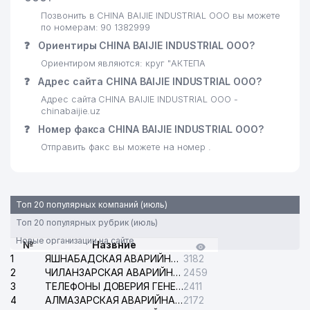
Позвонить в CHINA BAIJIE INDUSTRIAL ООО вы можете
по номерам: 90 1382999
❓
Ориентиры CHINA BAIJIE INDUSTRIAL ООО?
Ориентиром являются: круг "АКТЕПА
❓
Адрес сайта CHINA BAIJIE INDUSTRIAL ООО?
Адрес сайта CHINA BAIJIE INDUSTRIAL ООО -
chinabaijie.uz
❓
Номер факса CHINA BAIJIE INDUSTRIAL ООО?
Отправить факс вы можете на номер .
Топ 20 популярных компаний (июль)
Топ 20 популярных рубрик (июль)
Новые организации на сайте
№
Назвние
1
ЯШНАБАДСКАЯ АВАРИЙНАЯ СЛУЖБА ЭЛЕКТРОСЕТИ
3182
2
ЧИЛАНЗАРСКАЯ АВАРИЙНАЯ СЛУЖБА ЭЛЕКТРОСЕТИ
2459
3
ТЕЛЕФОНЫ ДОВЕРИЯ ГЕНЕРАЛЬНОЙ ПРОКУРАТУРЫ РЕСПУБЛИКИ УЗБЕКИСТАН
2411
4
АЛМАЗАРСКАЯ АВАРИЙНАЯ СЛУЖБА ЭЛЕКТРОСЕТИ
2172