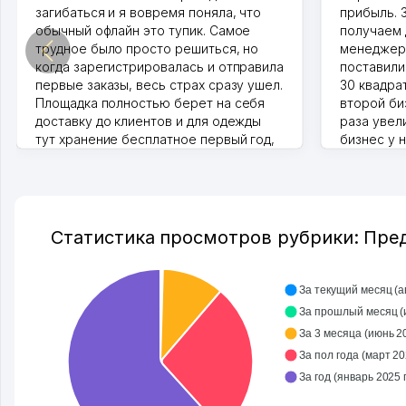
загибаться и я вовремя поняла, что
прибыль. 
обычный офлайн это тупик. Самое
получаем 
трудное было просто решиться, но
менеджеро
когда зарегистрировалась и отправила
поставили
первые заказы, весь страх сразу ушел.
30 квадра
Площадка полностью берет на себя
второй биз
доставку до клиентов и для одежды
раза увел
тут хранение бесплатное первый год,
бизнес у 
хорошая экономия. Раньше боялась
стекла, м
рекламы, а теперь вижу результаты. В
людям час
последнее время из России очень
Камат 31.07
много заказывают, а вначале только
по Узбекистану брали, но вяло.
Статистика просмотров рубрики: Пре
Удалось раскрутиться, дальше
развиваюсь потихоньку😊
Hamida 03.08.2026 12:45:39
За текущий месяц (авг
За
За 3 месяца (июнь 202
За пол года (март 202