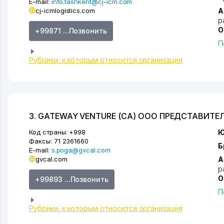
E-mail:
info.tashkent@cj-icm.com
cj-icmlogistics.com
А
р
О
+99871 ...Позвонить
П
Рубрики, к которым относится организация
3. GATEWAY VENTURE (CA) ООО ПРЕДСТАВИТЕ
Код страны:
+998
Ю
Факсы:
71 2361660
Б
E-mail:
s.poga@gvcal.com
gvcal.com
А
р
О
+99893 ...Позвонить
П
Рубрики, к которым относится организация