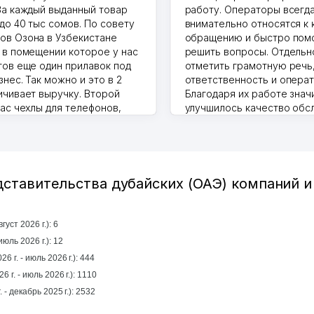
За каждый выданный товар
работу. Операторы всегд
до 40 тыс сомов. По совету
внимательно относятся к
в Озона в Узбекистане
обращению и быстро пом
 в помещении которое у нас
решить вопросы. Отдельн
тов еще один прилавок под
отметить грамотную речь
нес. Так можно и это в 2
ответственность и операт
ичивает выручку. Второй
Благодаря их работе знач
нас чехлы для телефонов,
улучшилось качество обс
ышки и вообще все что
клиентов. Рекомендую это
то надо
центр как надежного парт
.2026 17:50:36
бизнеса.
Vip Brand 31.07.2026 11:43:39
дставительства дубайских (ОАЭ) компаний 
уст 2026 г.): 6
 прошлый месяц (июль 2026 г.): 12
6 г. - июль 2026 г.): 444
6 г. - июль 2026 г.): 1110
За год (январь 2025 г. - декабрь 2025 г.): 2532