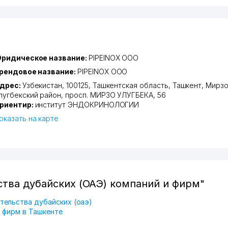
ридическое название:
PIPEINOX ООО
рендовое название:
PIPEINOX ООО
дрес:
Узбекистан, 100125,
Ташкентская область
,
Ташкент
,
Мирзо
лугбекский район
,
просп. МИРЗО УЛУГБЕКА
, 56
риентир:
институт ЭНДОКРИНОЛОГИИ
оказать на карте
тва дубайских (ОАЭ) компаний и фирм"
тельства дубайских (оаэ)
 фирм в Ташкенте