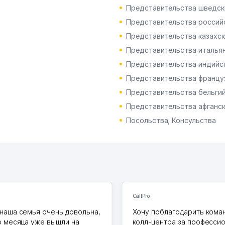
Представительства шведск
Представительства российс
Представительства казахск
Представительства итальян
Представительства индийск
Представительства француз
Представительства бельгий
Представительства афганск
Посольства, Консульства
CallPro
наша семья очень довольна,
Хочу поблагодарить коман
о месяца уже вышли на
колл-центра за професси