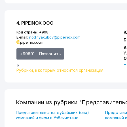
4. PIPEINOX ООО
Код страны:
+998
Ю
E-mail:
nodir.yakubov@pipeinox.com
Б
pipeinox.com
А
У
+99891 ...Позвонить
О
П
Рубрики, к которым относится организация
Компании из рубрики "Представительс
Представительства дубайских (оаэ)
Представи
компаний и фирм в Узбекистане
компаний и