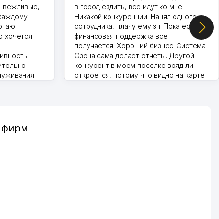
а вежливые,
в город ездить, все идут ко мне.
 каждому
Никакой конкуренции. Нанял одного
огают
сотрудника, плачу ему зп. Пока есть
о хочется
финансовая поддержка все
,
получается. Хороший бизнес. Система
ивность.
Озона сама делает отчеты. Другой
ительно
конкурент в моем поселке вряд ли
луживания
откроется, потому что видно на карте
т колл-
Озона для Узбекистана что тут у нас
нера для
уже есть ПВЗ. Выгодное дело и
спокойное.
Марат 27.07.2026 08:00:37
и фирм