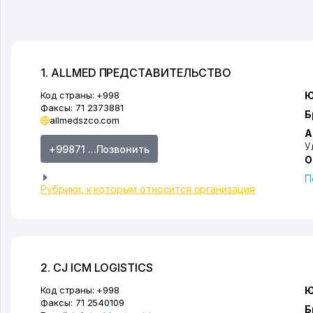
1. ALLMED ПРЕДСТАВИТЕЛЬСТВО
Код страны:
+998
Ю
Факсы:
71 2373881
Б
allmedszco.com
А
У
+99871 ...Позвонить
О
П
Рубрики, к которым относится организация
2. CJ ICM LOGISTICS
Код страны:
+998
Ю
Факсы:
71 2540109
Б