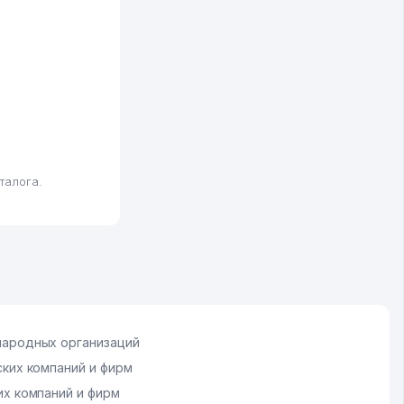
талога.
ародных организаций
ких компаний и фирм
х компаний и фирм