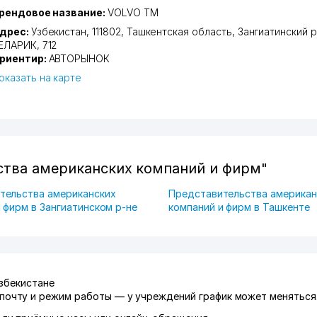
рендовое название:
VOLVO ТМ
дрес:
Узбекистан, 111802,
Ташкентская область
,
Зангиатинский р
ЕЛАРИК
, 712
риентир:
АВТОРЫНОК
оказать на карте
ства американских компаний и фирм"
тельства американских
Представительства американ
 фирм в Зангиатинском р-не
компаний и фирм в Ташкенте
Узбекистане
/почту и режим работы — у учреждений график может меняться