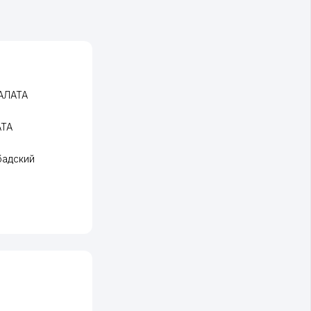
АЛАТА
АТА
адский