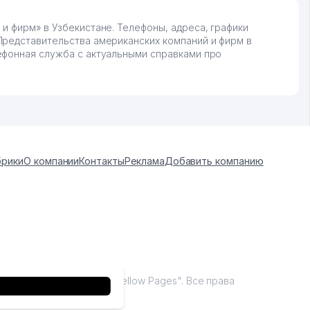
и фирм» в Узбекистане. Телефоны, адреса, графики
Представительства американских компаний и фирм в
ефонная служба с актуальными справками про
брики
О компании
Контакты
Реклама
Добавить компанию
tan, 2009 - 2026 / ООО "Yellow Pages". Все права