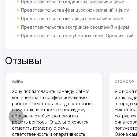
Представительства индийских компаний и фирм
Представительства французских компаний и фирм
Представительства китайских компаний и фирм
Представительства австрийских компаний и фирм
Представительства зарубежных фирм, Организаций
Отзывы
CallPro
OZON ООО
Хочу поблагодарить команду CallPro
Я открыл 
колл-центра за профессиональную
и как люд
работу. Операторы всегда вежливые,
в город ез
внимательно относятся к каждому
Никакой к
обращению и быстро помогают
сотрудника
решить вопросы. Отдельно хочется
финансова
отметить грамотную речь,
получаетс
ответственность и оперативность.
Озона сам