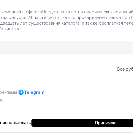
к компаний в сфере «Представительства американских компаний 
 на ресурсе 24 часа в сутки. Только проверенные данные про 
двадцать лет существования каталога, а также бесплатная тел
бекистане .
Все ру
 рекламы
Telegram
25.
 с разрешения администрации
Copyright © Yellow Pages Uzbekis
 использовать
Принимаю
защищены All rights reserved.