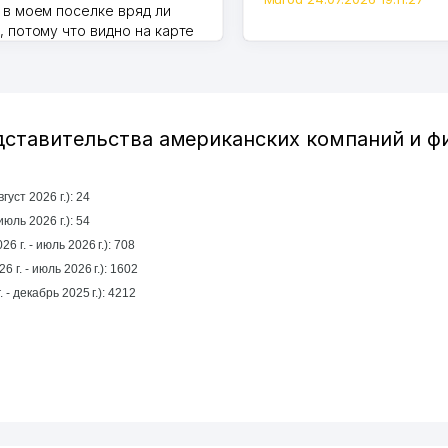
 в моем поселке вряд ли
, потому что видно на карте
Узбекистана что тут у нас
ПВЗ. Выгодное дело и
.
7.2026 08:00:37
дставительства американских компаний и 
уст 2026 г.): 24
 прошлый месяц (июль 2026 г.): 54
6 г. - июль 2026 г.): 708
6 г. - июль 2026 г.): 1602
За год (январь 2025 г. - декабрь 2025 г.): 4212