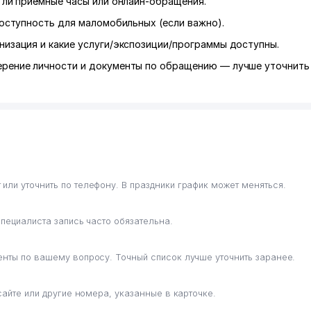
ь ли приёмные часы или онлайн-обращения.
оступность для маломобильных (если важно).
низация и какие услуги/экспозиции/программы доступны.
ерение личности и документы по обращению — лучше уточнить 
ли уточнить по телефону. В праздники график может меняться.
специалиста запись часто обязательна.
енты по вашему вопросу. Точный список лучше уточнить заранее.
сайте или другие номера, указанные в карточке.