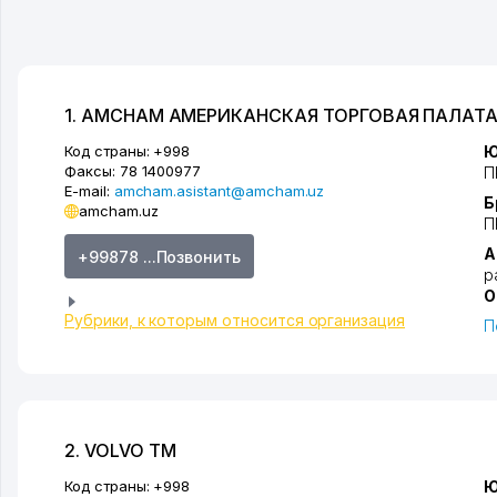
1. AMCHAM АМЕРИКАНСКАЯ ТОРГОВАЯ ПАЛАТ
Код страны:
+998
Ю
Факсы:
78 1400977
П
E-mail:
amcham.asistant@amcham.uz
Б
amcham.uz
П
А
+99878 ...Позвонить
р
О
Рубрики, к которым относится организация
П
2. VOLVO ТМ
Код страны:
+998
Ю