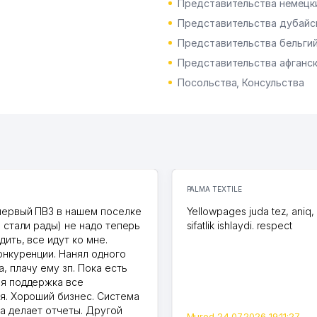
Представительства немецки
Представительства дубайск
Представительства бельгий
Представительства афганск
Посольства, Консульства
PALMA TEXTILE
первый ПВЗ в нашем поселке
Yellowpages juda tez, aniq,
и стали рады) не надо теперь
sifatlik ishlaydi. respect
дить, все идут ко мне.
онкуренции. Нанял одного
, плачу ему зп. Пока есть
я поддержка все
я. Хороший бизнес. Система
а делает отчеты. Другой
Murod 24.07.2026 19:11:27