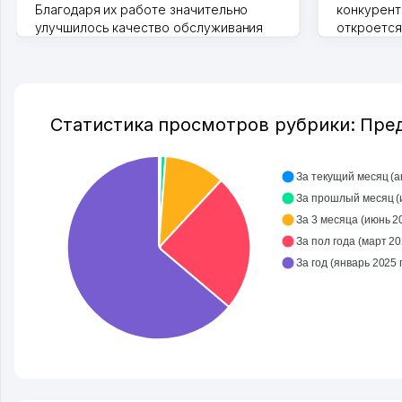
Благодаря их работе значительно
конкурент
улучшилось качество обслуживания
откроется
клиентов. Рекомендую этот колл-
Озона для 
центр как надежного партнера для
уже есть 
бизнеса.
спокойное
Vip Brand 31.07.2026 11:43:39
Марат 27.0
Статистика просмотров рубрики: Пре
За текущий месяц (авг
За
За 3 месяца (июнь 202
За пол года (март 202