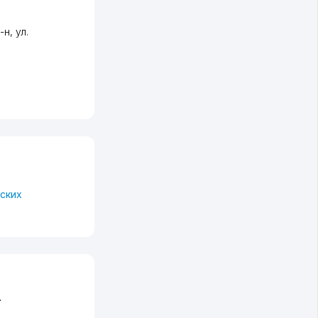
-н
,
ул.
ских
.