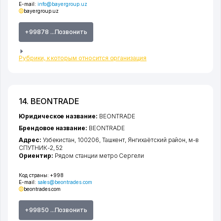
E-mail:
info@bayergroup.uz
bayergroup.uz
+99878 ...Позвонить
Рубрики, к которым относится организация
14. BEONTRADE
Юридическое название:
BEONTRADE
Брендовое название:
BEONTRADE
Адрес:
Узбекистан, 100206,
Ташкент
,
Янгихаётский район
,
м-в
СПУТНИК-2
, 52
Ориентир:
Рядом станции метро Сергели
Код страны:
+998
E-mail:
sales@beontrades.com
beontrades.com
+99850 ...Позвонить