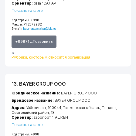
Ориентир:
база "САЛАР
Показать на карте
Код страны:
+998
Факсы:
71 2672982
E-mail:
baumaxbaraka@bk.ru
+99871 ...Позвонить
Рубрики, к которым относится организация
13. BAYER GROUP ООО
Юридическое название:
BAYER GROUP ООО
Брендовое название:
BAYER GROUP ООО
Адрес:
Узбекистан, 100044,
Ташкентская область
,
Ташкент
,
Сергелийский район
, 18
Ориентир:
аэропорт "ТАШКЕНТ
Показать на карте
Код страны:
+998