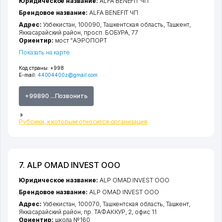
Юридическое название:
ALFA BENEFIT ЧП
Брендовое название:
ALFA BENEFIT ЧП
Адрес:
Узбекистан, 100090,
Ташкентская область
,
Ташкент
,
Яккасарайский район
,
просп. БОБУРА
, 77
Ориентир:
мост "АЭРОПОРТ
Показать на карте
Код страны:
+998
E-mail:
44004400z@gmail.com
+99890 ...Позвонить
Рубрики, к которым относится организация
7. ALP OMAD INVEST ООО
Юридическое название:
ALP OMAD INVEST ООО
Брендовое название:
ALP OMAD INVEST ООО
Адрес:
Узбекистан, 100070,
Ташкентская область
,
Ташкент
,
Яккасарайский район
,
пр. ТАФАККУР
, 2, офис 11
Ориентир:
школа №160