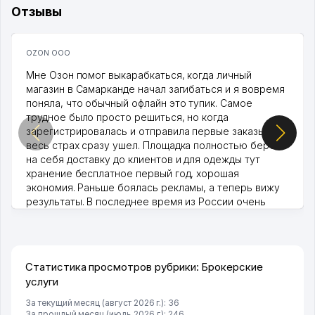
Отзывы
OZON ООО
Мне Озон помог выкарабкаться, когда личный
магазин в Самарканде начал загибаться и я вовремя
поняла, что обычный офлайн это тупик. Самое
трудное было просто решиться, но когда
зарегистрировалась и отправила первые заказы,
весь страх сразу ушел. Площадка полностью берет
на себя доставку до клиентов и для одежды тут
хранение бесплатное первый год, хорошая
экономия. Раньше боялась рекламы, а теперь вижу
результаты. В последнее время из России очень
много заказывают, а вначале только по Узбекистану
брали, но вяло. Удалось раскрутиться, дальше
развиваюсь потихоньку😊
Hamida 03.08.2026 12:45:39
Статистика просмотров рубрики: Брокерские
услуги
За текущий месяц (август 2026 г.): 36
За прошлый месяц (июль 2026 г.): 246