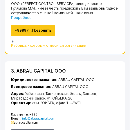
ООО «PERFECT CONTROL SERVICE»,в лице директора
Гулямова М.М., имеет честь предложить Вам взаимовыгодное
сотрудничество с нашей компанией. Наша комп
Подробнее
+99897 ...Позвонить
Рубрики, к которым относится организация
3. ABRAU CAPITAL ООО
Юридическое название:
ABRAU CAPITAL ООО
Брендовое название:
ABRAU CAPITAL ООО
Адрес:
Узбекистан,
Ташкентская область
,
Ташкент
,
Мирабадский район
,
ул. ОЙБЕКА
, 26
Ориентир:
ст.м. "ОЙБЕК, офис "HUAWEI
Код страны:
+998
E-mail:
info@abraucapital.com
abraucapital.com