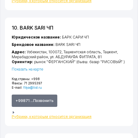
Рубрики, к которым относится организация
10. BARK SARI ЧП
Юридическое название:
БАРК САРИ ЧП
Брендовое название:
BARK SARI ЧП
Адрес:
Узбекистан, 100072,
Ташкентская область
,
Ташкент
,
Мирабадский район
,
ул. АБДУРАУФА ФИТРАТА
, 81
Ориентир:
рынок "ФЕРГАНСКИЙ" (бывш. базар "РИСОВЫЙ" )
Показать на карте
Код страны:
+998
Факсы:
71 2995397
E-mail:
filya@list.ru
+99871 ...Позвонить
Рубрики, к которым относится организация