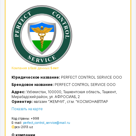
2
Компания в базе данных
5 лет
Юридическое название:
PERFECT CONTROL SERVICE ООО
Брендовое название:
PERFECT CONTROL SERVICE ООО
Адрес:
Узбекистан, 100000,
Ташкентская область
,
Ташкент
,
Мирабадский район
,
ул. АФРОСИАБ
, 2
Ориентир:
магазин "ЖЕМЧУГ, ст.м. "КОСМОНАВТЛАР
Показать на карте
Код страны:
+998
E-mail:
perfect_control_service@mail.ru
pcs-2013.uz
О компании