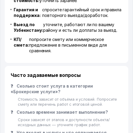
стоимость:
уточнить заранее.
Гарантия и
спросите гарантийный срок и правила
поддержка:
повторного выезда/доработок.
Выезд по
уточните, работают ли по вашему
Узбекистану:
району и есть ли доплаты за выезд.
КП/
попросите смету или коммерческое
смета:
предложение в письменном виде для
сравнения.
Часто задаваемые вопросы
❓
Сколько стоит услуга в категории
«Брокерские услуги»?
Стоимость зависит от объёма и условий. Попросите
смету или перечень работ с итоговой ценой.
❓
Сколько времени занимает выполнение?
Сроки зависят от этапов и доступности объекта/
исходных данных — уточните график работ.
❓
Что входит в услугу и что оплачивается