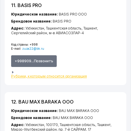
11. BASIS PRO
Юридическое название:
BASIS PRO ООО
Брендовое название:
BASIS PRO
Адрес:
Узбекистан,
Ташкентская область
,
Ташкент
,
Сергелийский район
,
м-в АВИАСОЗЛАР-4
Код страны:
+998
E-mail:
zuza22@bk.ru
+998909...Позвонить
Рубрики, к которым относится организация
12. BAU MAX BARAKA ООО
Юридическое название:
BAU MAX BARAKA ООО
Брендовое название:
BAU MAX BARAKA ООО
Адрес:
Узбекистан, 100170,
Ташкентская область
,
Ташкент
,
Мирзо-Улугбекский район
,
пр. 7-й САЙРАМ
, 17