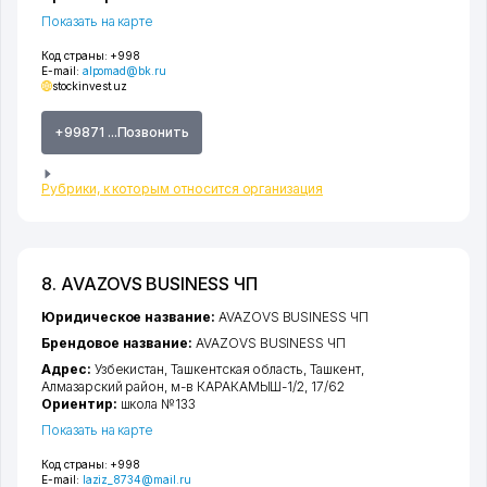
Показать на карте
Код страны:
+998
E-mail:
alpomad@bk.ru
stockinvest.uz
+99871 ...Позвонить
Рубрики, к которым относится организация
8. AVAZOVS BUSINESS ЧП
Юридическое название:
AVAZOVS BUSINESS ЧП
Брендовое название:
AVAZOVS BUSINESS ЧП
Адрес:
Узбекистан,
Ташкентская область
,
Ташкент
,
Алмазарский район
,
м-в КАРАКАМЫШ-1/2
, 17/62
Ориентир:
школа №133
Показать на карте
Код страны:
+998
E-mail:
laziz_8734@mail.ru