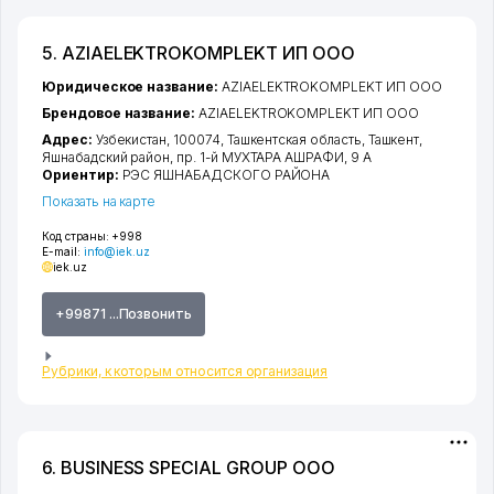
5. AZIAELEKTROKOMPLEKT ИП ООО
Юридическое название:
AZIAELEKTROKOMPLEKT ИП ООО
Брендовое название:
AZIAELEKTROKOMPLEKT ИП ООО
Адрес:
Узбекистан, 100074,
Ташкентская область
,
Ташкент
,
Яшнабадский район
,
пр. 1-й МУХТАРА АШРАФИ
, 9 А
Ориентир:
РЭС ЯШНАБАДСКОГО РАЙОНА
Показать на карте
Код страны:
+998
E-mail:
info@iek.uz
iek.uz
+99871 ...Позвонить
Рубрики, к которым относится организация
6. BUSINESS SPECIAL GROUP ООО