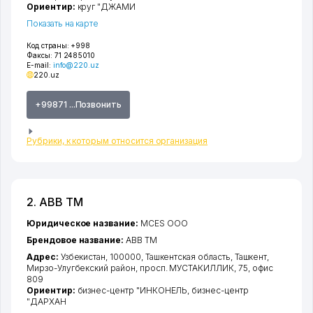
Ориентир:
круг "ДЖАМИ
Показать на карте
Код страны:
+998
Факсы:
71 2485010
E-mail:
info@220.uz
220.uz
+99871 ...Позвонить
Рубрики, к которым относится организация
2. ABB ТМ
Юридическое название:
MCES ООО
Брендовое название:
ABB ТМ
Адрес:
Узбекистан, 100000,
Ташкентская область
,
Ташкент
,
Мирзо-Улугбекский район
,
просп. МУСТАКИЛЛИК
, 75, офис
809
Ориентир:
бизнес-центр "ИНКОНЕЛЬ, бизнес-центр
"ДАРХАН