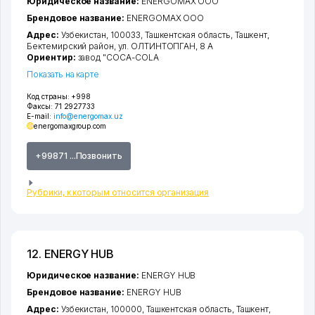
Юридическое название:
ENERGOMAX ООО
Брендовое название:
ENERGOMAX ООО
Адрес:
Узбекистан, 100033,
Ташкентская область
,
Ташкент
,
Бектемирский район
,
ул. ОЛТИНТОПГАН
, 8 А
Ориентир:
завод "COCA-COLA
Показать на карте
Код страны:
+998
Факсы:
71 2927733
E-mail:
info@energomax.uz
energomaxgroup.com
+99871 ...Позвонить
Рубрики, к которым относится организация
12. ENERGY HUB
Юридическое название:
ENERGY HUB
Брендовое название:
ENERGY HUB
Адрес:
Узбекистан, 100000,
Ташкентская область
,
Ташкент
,