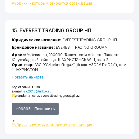
Рубрики, к которым относится организация
15. EVEREST TRADING GROUP ЧП
Юридическое название:
EVEREST TRADING GROUP ЧП
Брендовое название:
EVEREST TRADING GROUP ЧП
Адрес:
Узбекистан, 100099,
Ташкентская область
,
Ташкент
,
Юнусабадский район
,
ул. ШАХРИСТАНСКАЯ
, 1, этаж 2
Ориентир:
АЗС "O'zbekneftegaz" (бывш. АЗС "УзГазОйл"), ст.м.
"ШАХРИСТОН
Показать на карте
Код страны:
+998
E-mail:
etg2016@inbox.ru
grandalliance.uz
everesttradinggroup.gl.uz
+99895 ...Позвонить
Рубрики, к которым относится организация