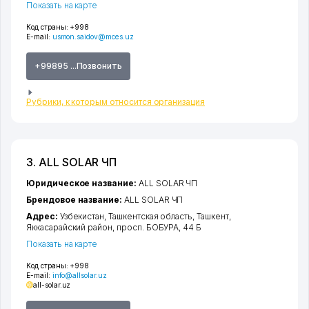
Показать на карте
Код страны:
+998
E-mail:
usmon.saidov@mces.uz
+99895 ...Позвонить
Рубрики, к которым относится организация
3. ALL SOLAR ЧП
Юридическое название:
ALL SOLAR ЧП
Брендовое название:
ALL SOLAR ЧП
Адрес:
Узбекистан,
Ташкентская область
,
Ташкент
,
Яккасарайский район
,
просп. БОБУРА
, 44 Б
Показать на карте
Код страны:
+998
E-mail:
info@allsolar.uz
all-solar.uz