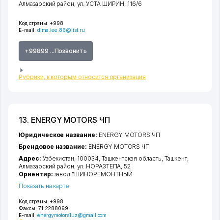
Алмазарский район
,
ул. УСТА ШИРИН
, 116/6
Код страны:
+998
E-mail:
dima.lee.86@list.ru
+99899 ...Позвонить
Рубрики, к которым относится организация
13. ENERGY MOTORS ЧП
Юридическое название:
ENERGY MOTORS ЧП
Брендовое название:
ENERGY MOTORS ЧП
Адрес:
Узбекистан, 100034,
Ташкентская область
,
Ташкент
,
Алмазарский район
,
ул. НОРАЗТЕПА
, 52
Ориентир:
завод "ШИНОРЕМОНТНЫЙ
Показать на карте
Код страны:
+998
Факсы:
71 2288099
E-mail:
energymotors1uz@gmail.com