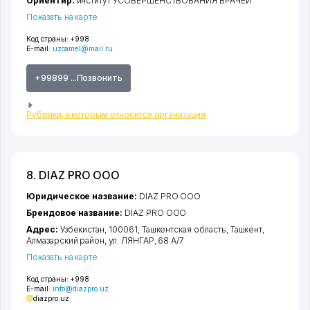
Ориентир:
институт УСОВЕРШЕНСТВОВАНИЯ ВРАЧЕЙ
Показать на карте
Код страны:
+998
E-mail:
uzcamel@mail.ru
+99899 ...Позвонить
Рубрики, к которым относится организация
8. DIAZ PRO ООО
Юридическое название:
DIAZ PRO ООО
Брендовое название:
DIAZ PRO ООО
Адрес:
Узбекистан, 100061,
Ташкентская область
,
Ташкент
,
Алмазарский район
,
ул. ЛЯНГАР
, 68 А/7
Показать на карте
Код страны:
+998
E-mail:
info@diazpro.uz
diazpro.uz