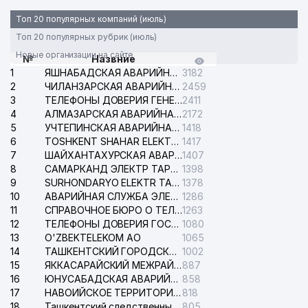
Топ 20 популярных компаний (июль)
Топ 20 популярных рубрик (июль)
Новые организации на сайте
№
Назвние
1
ЯШНАБАДСКАЯ АВАРИЙНАЯ СЛУЖБА ЭЛЕКТРОСЕТИ
3182
2
ЧИЛАНЗАРСКАЯ АВАРИЙНАЯ СЛУЖБА ЭЛЕКТРОСЕТИ
2459
3
ТЕЛЕФОНЫ ДОВЕРИЯ ГЕНЕРАЛЬНОЙ ПРОКУРАТУРЫ РЕСПУБЛИКИ УЗБЕКИСТАН
2411
4
АЛМАЗАРСКАЯ АВАРИЙНАЯ СЛУЖБА ЭЛЕКТРОСЕТИ
2172
5
УЧТЕПИНСКАЯ АВАРИЙНАЯ СЛУЖБА ЭЛЕКТРОСЕТИ
1418
6
TOSHKENT SHAHAR ELEKTR TARMOQLARI KORXONASI АО
1417
7
ШАЙХАНТАХУРСКАЯ АВАРИЙНАЯ СЛУЖБА ЭЛЕКТРОСЕТИ
1407
8
САМАРКАНД ЭЛЕКТР ТАРМОКЛАРИ АО
1398
9
SURHONDARYO ELEKTR TARMOKLARI АО
1378
10
АВАРИЙНАЯ СЛУЖБА ЭЛЕКТРОСЕТИ ТАШКЕНТСКОГО РАЙОНА
1286
11
СПРАВОЧНОЕ БЮРО О ТЕЛЕФОНАХ ОРГАНИЗАЦИЙ г. ТАШКЕНТА
1263
12
ТЕЛЕФОНЫ ДОВЕРИЯ ГОСУДАРСТВЕННОГО ЦЕНТРА ТЕСТИРОВАНИЯ
1080
13
O'ZBEKTELEKOM АО
1065
14
ТАШКЕНТСКИЙ ГОРОДСКОЙ СУД ПО ГРАЖДАНСКИМ ДЕЛАМ
1002
15
ЯККАСАРАЙСКИЙ МЕЖРАЙОННЫЙ СУД ПО ГРАЖДАНСКИМ ДЕЛАМ
887
16
ЮНУСАБАДСКАЯ АВАРИЙНАЯ СЛУЖБА ЭЛЕКТРОСЕТИ
858
17
НАВОИЙСКОЕ ТЕРРИТОРИАЛЬНОЕ ПРЕДПРИЯТИЕ ЭЛЕКТРОСЕТИ АО
818
18
Ташкентский следственный изолятор
805