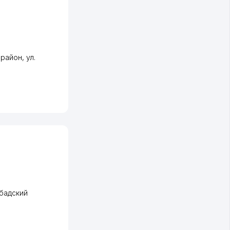
 район
,
ул.
бадский