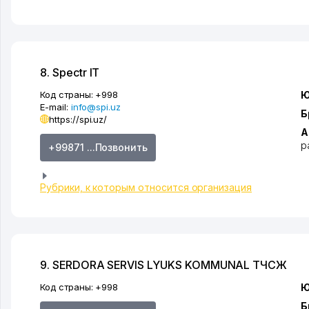
8. Spectr IT
Код страны:
+998
Ю
E-mail:
info@spi.uz
Б
https://spi.uz/
А
р
+99871 ...Позвонить
Рубрики, к которым относится организация
9. SERDORA SERVIS LYUKS KOMMUNAL ТЧСЖ
Код страны:
+998
Ю
Б