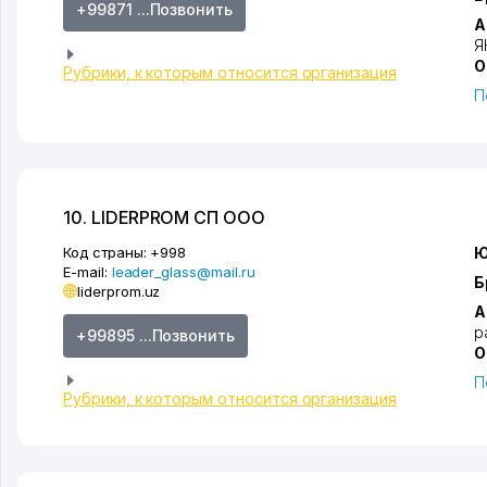
+99871 ...Позвонить
А
Я
О
Рубрики, к которым относится организация
П
10. LIDERPROM СП ООО
Код страны:
+998
Ю
E-mail:
leader_glass@mail.ru
Б
liderprom.uz
А
р
+99895 ...Позвонить
О
П
Рубрики, к которым относится организация