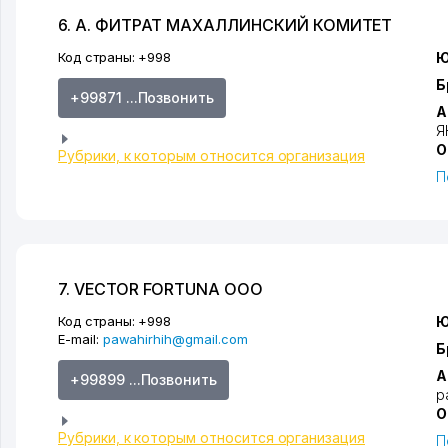
6. А. ФИТРАТ МАХАЛЛИНСКИЙ КОМИТЕТ
Код страны:
+998
Ю
Б
+99871 ...Позвонить
А
Я
О
Рубрики, к которым относится организация
П
7. VECTOR FORTUNA ООО
Код страны:
+998
Ю
E-mail:
pawahirhih@gmail.com
Б
А
+99899 ...Позвонить
р
О
Рубрики, к которым относится организация
П