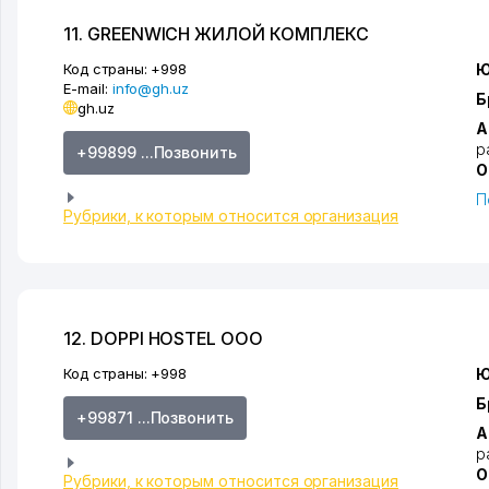
11. GREENWICH ЖИЛОЙ КОМПЛЕКС
Код страны:
+998
Ю
E-mail:
info@gh.uz
Б
gh.uz
А
р
+99899 ...Позвонить
О
П
Рубрики, к которым относится организация
12. DOPPI HOSTEL ООО
Код страны:
+998
Ю
Б
+99871 ...Позвонить
А
р
О
Рубрики, к которым относится организация