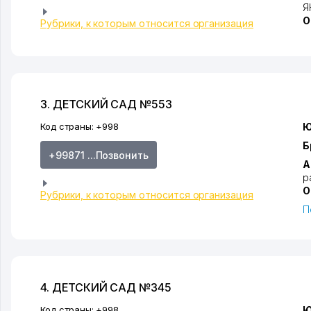
Я
О
Рубрики, к которым относится организация
3. ДЕТСКИЙ САД №553
Код страны:
+998
Ю
Б
+99871 ...Позвонить
А
р
О
Рубрики, к которым относится организация
П
4. ДЕТСКИЙ САД №345
Код страны:
+998
Ю