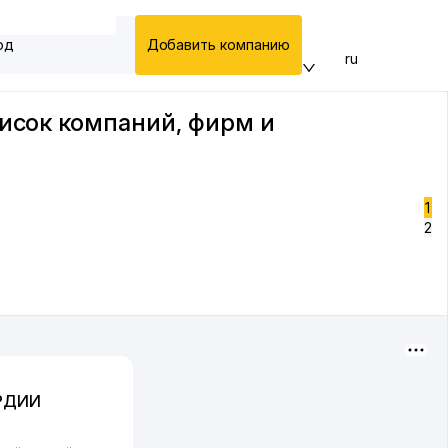
од
Добавить компанию
ru
писок компаний, фирм и
1
2
РДИИ