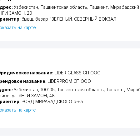
дрес:
Узбекистан,
Ташкентская область
,
Ташкент
,
Мирабадский
НГИ ЗАМОН
, 20
риентир:
бывш. базар "ЗЕЛЕНЫЙ, СЕВЕРНЫЙ ВОКЗАЛ
оказать на карте
ридическое название:
LIDER GLASS СП ООО
рендовое название:
LIDERPROM СП ООО
дрес:
Узбекистан, 100105,
Ташкентская область
,
Ташкент
,
Мираб
айон
,
ул. ЯНГИ ЗАМОН
, 48
риентир:
РОВД МИРАБАДСКОГО р-на
оказать на карте