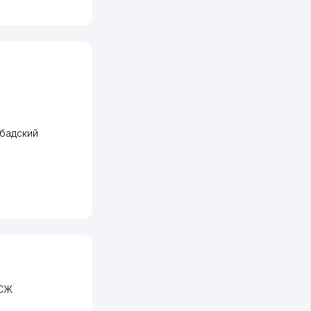
бадский
ЧСЖ