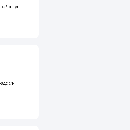
 район
,
ул.
адский