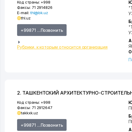
Код страны:
+998
Ю
Факсы:
71 2914826
"
E-mail:
thl@bk.uz
У
thl.uz
Б
"
+99871 ...Позвонить
У
А
Я
Рубрики, к которым относится организация
О
П
2. ТАШКЕНТСКИЙ АРХИТЕКТУРНО-СТРОИТЕЛ
Код страны:
+998
Ю
Факсы:
71 2912647
П
takkxk.uz
Б
П
+99871 ...Позвонить
А