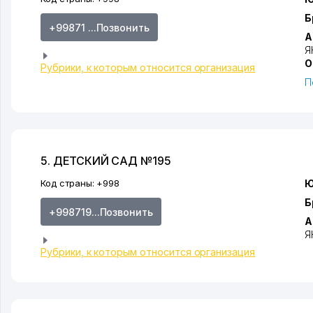
Б
+99871 ...Позвонить
А
Я
О
Рубрики, к которым относится организация
П
5. ДЕТСКИЙ САД №195
Код страны:
+998
Ю
Б
+998719...Позвонить
А
Я
Рубрики, к которым относится организация