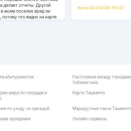
а делает отчеты. Другой
Murod 24.07.2026 19:11:27
 в моем поселке вряд ли
, потому что видно на карте
Узбекистана что тут у нас
ПВЗ. Выгодное дело и
.
7.2026 08:00:37
ля абитуриентов
Расстояние между городам
Узбекистана
тран мира по площади и
Карта Ташкента
ю
ия по уходу за одеждой
Маршрутные такси Ташкент
ные праздники
Онлайн-сервисы