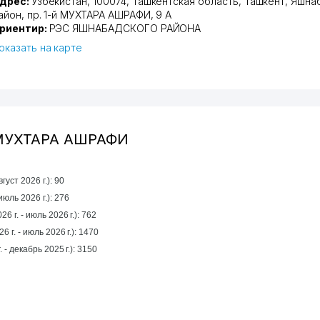
дрес:
Узбекистан, 100074,
Ташкентская область
,
Ташкент
,
Яшна
айон
,
пр. 1-й МУХТАРА АШРАФИ
, 9 А
риентир:
РЭС ЯШНАБАДСКОГО РАЙОНА
оказать на карте
й МУХТАРА АШРАФИ
уст 2026 г.): 90
 прошлый месяц (июль 2026 г.): 276
6 г. - июль 2026 г.): 762
6 г. - июль 2026 г.): 1470
За год (январь 2025 г. - декабрь 2025 г.): 3150