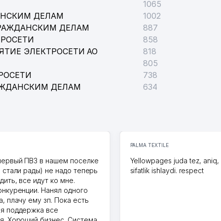
1065
АНСКИМ ДЕЛАМ
1002
ГРАЖДАНСКИМ ДЕЛАМ
887
ТРОСЕТИ
858
ЯТИЕ ЭЛЕКТРОСЕТИ АО
818
805
РОСЕТИ
738
АЖДАНСКИМ ДЕЛАМ
634
PALMA TEXTILE
первый ПВЗ в нашем поселке
Yellowpages juda tez, aniq,
и стали рады) не надо теперь
sifatlik ishlaydi. respect
дить, все идут ко мне.
онкуренции. Нанял одного
, плачу ему зп. Пока есть
я поддержка все
я. Хороший бизнес. Система