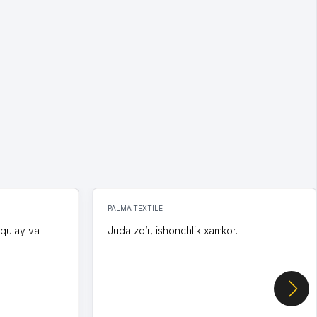
PALMA TEXTILE
 qulay va
Juda zo’r, ishonchlik xamkor.