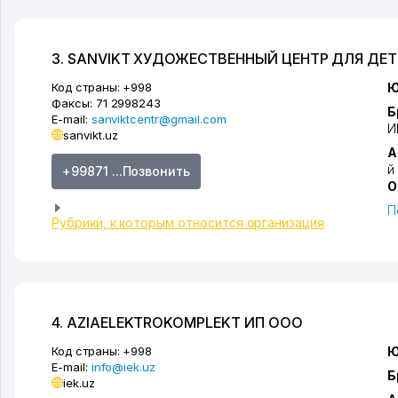
3. SANVIKT ХУДОЖЕСТВЕННЫЙ ЦЕНТР ДЛЯ Д
Код страны:
+998
Ю
Факсы:
71 2998243
Б
E-mail:
sanviktcentr@gmail.com
И
sanvikt.uz
А
й
+99871 ...Позвонить
О
П
Рубрики, к которым относится организация
4. AZIAELEKTROKOMPLEKT ИП ООО
Код страны:
+998
Ю
E-mail:
info@iek.uz
Б
iek.uz