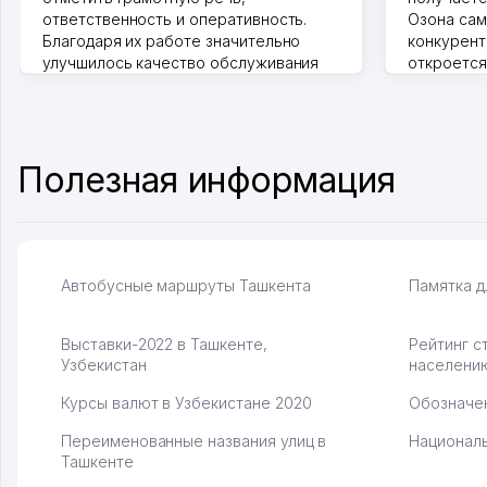
ответственность и оперативность.
Озона сам
Благодаря их работе значительно
конкурент
улучшилось качество обслуживания
откроется
клиентов. Рекомендую этот колл-
Озона для 
центр как надежного партнера для
уже есть 
бизнеса.
спокойное
Vip Brand 31.07.2026 11:43:39
Марат 27.0
Полезная информация
Автобусные маршруты Ташкента
Памятка д
Выставки-2022 в Ташкенте,
Рейтинг с
Узбекистан
населени
Курсы валют в Узбекистане 2020
Обозначен
Переименованные названия улиц в
Националь
Ташкенте