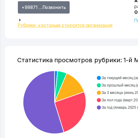
А
р
+99871 ...Позвонить
О
П
Рубрики, к которым относится организация
Статистика просмотров рубрики: 1-
За текущий месяц (авг
За
За 3 месяца (июнь 202
За пол года (март 202