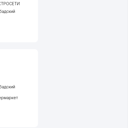
КТРОСЕТИ
бадский
бадский
ермаркет