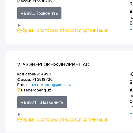
Факсы:
71 2918782
Б
А
+998...Позвонить
р
О
Рубрики, к которым относится организация
П
2. УЗЭНЕРГОИНЖИНИРИНГ АО
Код страны:
+998
Ю
Факсы:
71 2918726
Б
E-mail:
uzenergoeng@mail.ru
uzenergoeng.uz
А
р
О
+99871 ...Позвонить
"
П
Рубрики, к которым относится организация