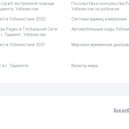
 служб экстренной помощи
Посольства и консульства 
шкента, Узбекистан
Узбекистан за рубежом
ют в Узбекистане 2022
Система единиц измерения
low Pages в Глобальной Сети
Автомобильные коды Узбеки
 г. Ташкент, Узбекистан
ют в Узбекистане 2021
Мировая временная диагра
 в г. Ташкенте
Валюты мира
Все ру