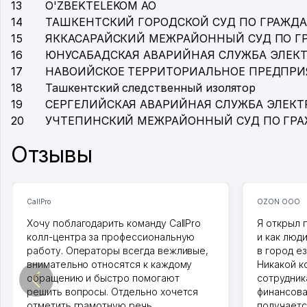
13
O'ZBEKTELEKOM АО
14
ТАШКЕНТСКИЙ ГОРОДСКОЙ СУД ПО ГРАЖД
15
ЯККАСАРАЙСКИЙ МЕЖРАЙОННЫЙ СУД ПО 
16
ЮНУСАБАДСКАЯ АВАРИЙНАЯ СЛУЖБА ЭЛЕК
17
НАВОИЙСКОЕ ТЕРРИТОРИАЛЬНОЕ ПРЕДПРИ
18
Ташкентский следственный изолятор
19
СЕРГЕЛИЙСКАЯ АВАРИЙНАЯ СЛУЖБА ЭЛЕКТ
20
УЧТЕПИНСКИЙ МЕЖРАЙОННЫЙ СУД ПО ГР
Отзывы
CallPro
OZON ООО
Хочу поблагодарить команду CallPro
Я открыл 
колл-центра за профессиональную
и как люд
работу. Операторы всегда вежливые,
в город ез
внимательно относятся к каждому
Никакой к
обращению и быстро помогают
сотрудника
решить вопросы. Отдельно хочется
финансова
отметить грамотную речь,
получаетс