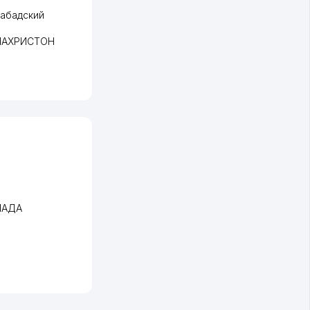
абадский
 "ШАХРИСТОН
МАДА