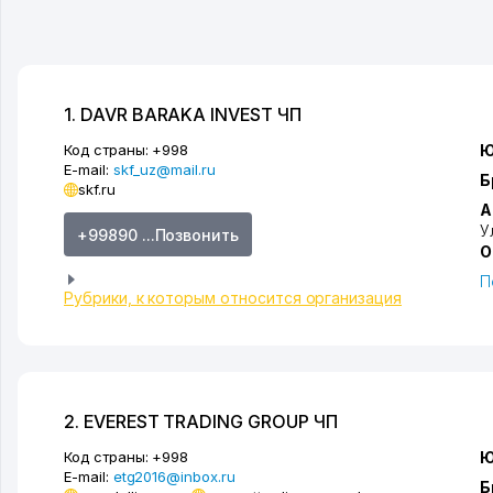
1. DAVR BARAKA INVEST ЧП
Код страны:
+998
Ю
E-mail:
skf_uz@mail.ru
Б
skf.ru
А
У
+99890 ...Позвонить
О
П
Рубрики, к которым относится организация
2. EVEREST TRADING GROUP ЧП
Код страны:
+998
Ю
E-mail:
etg2016@inbox.ru
Б