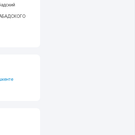
адский
РАБАДСКОГО
шкенте