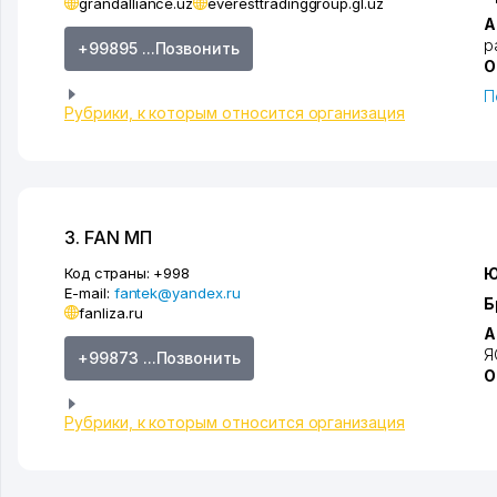
grandalliance.uz
everesttradinggroup.gl.uz
А
р
+99895 ...Позвонить
О
П
Рубрики, к которым относится организация
3. FAN МП
Код страны:
+998
Ю
E-mail:
fantek@yandex.ru
Б
fanliza.ru
А
Я
+99873 ...Позвонить
О
Рубрики, к которым относится организация