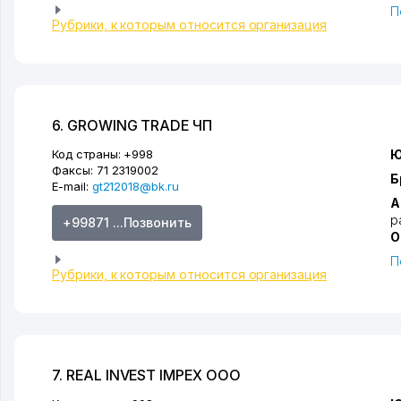
П
Рубрики, к которым относится организация
6. GROWING TRADE ЧП
Код страны:
+998
Ю
Факсы:
71 2319002
Б
E-mail:
gt212018@bk.ru
А
р
+99871 ...Позвонить
О
П
Рубрики, к которым относится организация
7. REAL INVEST IMPEX ООО