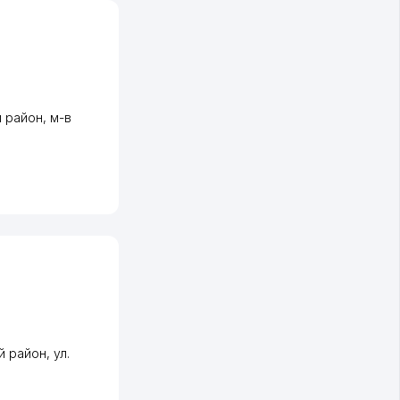
 район
,
м-в
й район
,
ул.