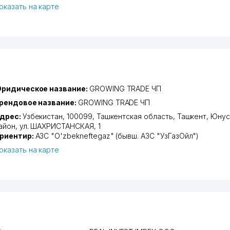
оказать на карте
ридическое название:
GROWING TRADE ЧП
рендовое название:
GROWING TRADE ЧП
дрес:
Узбекистан, 100099,
Ташкентская область
,
Ташкент
,
Юнус
айон
,
ул. ШАХРИСТАНСКАЯ
, 1
риентир:
АЗС "O'zbekneftegaz" (бывш. АЗС "УзГазОйл")
оказать на карте