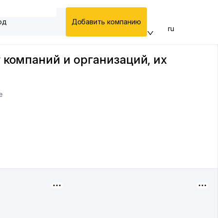
од
Добавить компанию
ru
 компаний и организаций, их
е