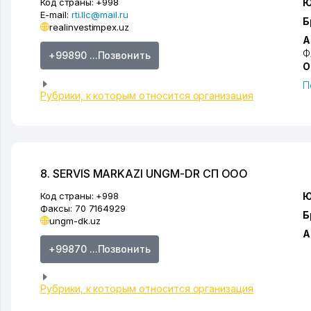
Код страны:
+998
Ю
E-mail:
rti.llc@mail.ru
Б
realinvestimpex.uz
А
Ф
+99890 ...Позвонить
О
П
Рубрики, к которым относится организация
8. SERVIS MARKAZI UNGM-DR СП ООО
Код страны:
+998
Ю
Факсы:
70 7164929
Б
ungm-dk.uz
А
+99870 ...Позвонить
Рубрики, к которым относится организация