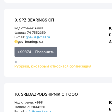
9. SPZ BEARINGS СП
Код страны:
+998
Ю
Факсы:
74 7552359
Б
E-mail:
gpz-uz@mail.ru
gpz-bearings.uz
А
+99874 ...Позвонить
Рубрики, к которым относится организация
10. SREDAZPODSHIPNIK СП ООО
Код страны:
+998
Ю
Факсы:
71 2834228
Б
E-mail:
info@bearing.uz