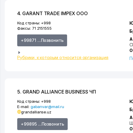
4. GARANT TRADE IMPEX ООО
Код страны:
+998
Ю
Факсы:
71 2151555
Б
А
+99871 ...Позвонить
С
О
Рубрики, к которым относится организация
П
5. GRAND ALLIANCE BUSINESS ЧП
Код страны:
+998
Ю
E-mail:
gabanvar@mail.ru
Б
grandallianse.uz
А
Ш
+99895 ...Позвонить
О