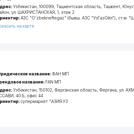
дрес:
Узбекистан, 100099,
Ташкентская область
,
Ташкент
,
Юнус
айон
,
ул. ШАХРИСТАНСКАЯ
, 1, этаж 2
риентир:
АЗС "O'zbekneftegaz" (бывш. АЗС "УзГазОйл"), ст.м.
оказать на карте
ридическое название:
ФАН МП
рендовое название:
FAN МП
дрес:
Узбекистан, 150102,
Ферганская область
,
Фергана
,
ул. АХ
ССАВИ
, 40 Б, офис 44
риентир:
супермаркет "АЗИЯ.УЗ