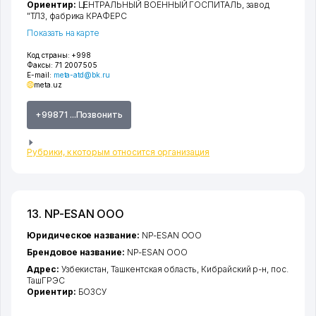
Ориентир:
ЦЕНТРАЛЬНЫЙ ВОЕННЫЙ ГОСПИТАЛЬ, завод
"ТЛЗ, фабрика КРАФЕРС
Показать на карте
Код страны:
+998
Факсы:
71 2007505
E-mail:
meta-atd@bk.ru
meta.uz
+99871 ...Позвонить
Рубрики, к которым относится организация
13. NP-ESAN ООО
Юридическое название:
NP-ESAN ООО
Брендовое название:
NP-ESAN ООО
Адрес:
Узбекистан,
Ташкентская область
,
Кибрайский р-н
,
пос.
ТашГРЭС
Ориентир:
БОЗСУ