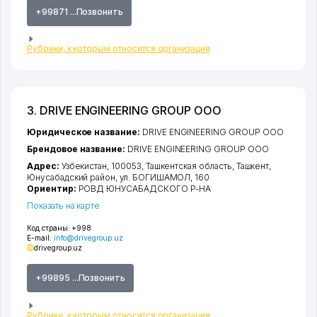
+99871 ...Позвонить
Рубрики, к которым относится организация
3. DRIVE ENGINEERING GROUP ООО
Юридическое название:
DRIVE ENGINEERING GROUP ООО
Брендовое название:
DRIVE ENGINEERING GROUP ООО
Адрес:
Узбекистан, 100053,
Ташкентская область
,
Ташкент
,
Юнусабадский район
,
ул. БОГИШАМОЛ
, 160
Ориентир:
РОВД ЮНУСАБАДСКОГО Р-НА
Показать на карте
Код страны:
+998
E-mail:
info@drivegroup.uz
drivegroup.uz
+99895 ...Позвонить
Рубрики, к которым относится организация