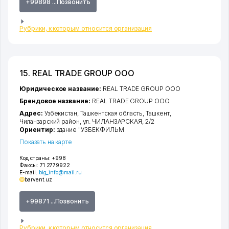
+99898 ...Позвонить
Рубрики, к которым относится организация
15. REAL TRADE GROUP ООО
Юридическое название:
REAL TRADE GROUP ООО
Брендовое название:
REAL TRADE GROUP ООО
Адрес:
Узбекистан,
Ташкентская область
,
Ташкент
,
Чиланзарский район
,
ул. ЧИЛАНЗАРСКАЯ
, 2/2
Ориентир:
здание "УЗБЕКФИЛЬМ
Показать на карте
Код страны:
+998
Факсы:
71 2779922
E-mail:
big_info@mail.ru
barvent.uz
+99871 ...Позвонить
Рубрики, к которым относится организация