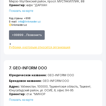
Мирзо-Улугбекский район
,
просп. МУСТАКИЛЛИК
, 88
Ориентир:
кафе "ДАРХАН
Показать на карте
Код страны:
+998
E-mail:
info@linkmaster.uz
linkmaster.uz
+99899 ...Позвонить
Рубрики, к которым относится организация
7. GEO-INFORM ООО
Юридическое название:
GEO-INFORM ООО
Брендовое название:
GEO-INFORM ООО
Адрес:
Узбекистан, 100000,
Ташкентская область
,
Ташкент
,
Юнусабадский район
,
ул. ОСИЁ
, 6, офис 94-95
Ориентир:
ст.м. "МИНОР
Показать на карте