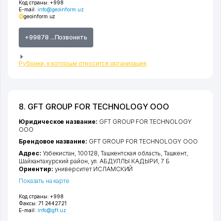
Код страны:
+998
E-mail:
info@geoinform.uz
geoinform.uz
+99878 ...Позвонить
Рубрики, к которым относится организация
8. GFT GROUP FOR TECHNOLOGY ООО
Юридическое название:
GFT GROUP FOR TECHNOLOGY
ООО
Брендовое название:
GFT GROUP FOR TECHNOLOGY ООО
Адрес:
Узбекистан, 100128,
Ташкентская область
,
Ташкент
,
Шайхантахурский район
,
ул. АБДУЛЛЫ КАДЫРИ
, 7 Б
Ориентир:
университет ИСЛАМСКИЙ
Показать на карте
Код страны:
+998
Факсы:
71 2442721
E-mail:
info@gft.uz