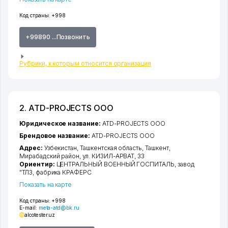
Код страны:
+998
+99890 ...Позвонить
Рубрики, к которым относится организация
2. ATD-PROJECTS ООО
Юридическое название:
ATD-PROJECTS ООО
Брендовое название:
ATD-PROJECTS ООО
Адрес:
Узбекистан,
Ташкентская область
,
Ташкент
,
Мирабадский район
,
ул. КИЗИЛ-АРВАТ
, 33
Ориентир:
ЦЕНТРАЛЬНЫЙ ВОЕННЫЙ ГОСПИТАЛЬ, завод
"ТЛЗ, фабрика КРАФЕРС
Показать на карте
Код страны:
+998
E-mail:
meta-atd@bk.ru
alcotester.uz