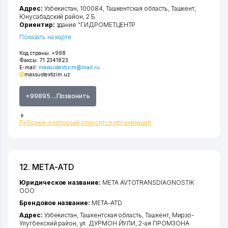
Адрес:
Узбекистан, 100084,
Ташкентская область
,
Ташкент
,
Юнусабадский район
, 2 Б
Ориентир:
здание "ГИДРОМЕТЦЕНТР
Показать на карте
Код страны:
+998
Факсы:
71 2341823
E-mail:
maxsustextizim@mail.ru
maxsustextizim.uz
+99895 ...Позвонить
Рубрики, к которым относится организация
12. META-ATD
Юридическое название:
META AVTOTRANSDIAGNOSTIK
ООО
Брендовое название:
META-ATD
Адрес:
Узбекистан,
Ташкентская область
,
Ташкент
,
Мирзо-
Улугбекский район
,
ул. ДУРМОН ЙУЛИ
, 2-ая ПРОМЗОНА