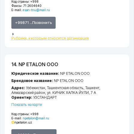
Код страны:
+998
Факсы:
71 2604640
E-mail:
esan-tnu@mail.ru
+99871 ...Позвонить
Рубрики, к которым относится организация
14. NP ETALON ООО
Юридическое название:
NP ETALON ООО
Брендовое название:
NP ETALON ООО
Адрес:
Узбекистан,
Ташкентская область
,
Ташкент
,
Алмазарский район
,
ул. КИЧИК ХАЛКА ЙУЛИ
, 7 А
Ориентир:
УЗСТАНДАРТ
Показать на карте
Код страны:
+998
E-mail:
npetalon@mail.ru
npetalon.uz