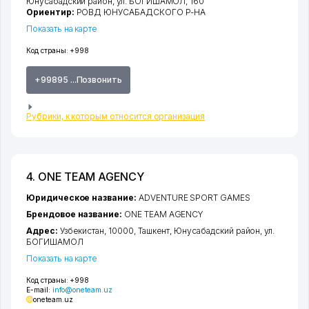
Юнусабадский район
,
ул. БОГИШАМОЛ
, 160
Ориентир:
РОВД ЮНУСАБАДСКОГО Р-НА
Показать на карте
Код страны:
+998
+99895 ...Позвонить
Рубрики, к которым относится организация
4. ONE TEAM AGENCY
Юридическое название:
ADVENTURE SPORT GAMES
Брендовое название:
ONE TEAM AGENCY
Адрес:
Узбекистан, 10000,
Ташкент
,
Юнусабадский район
,
ул.
БОГИШАМОЛ
Показать на карте
Код страны:
+998
E-mail:
info@oneteam.uz
oneteam.uz