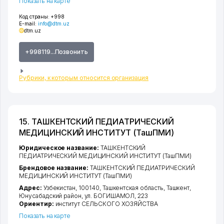
Показать на карте
Код страны:
+998
E-mail:
info@dtm.uz
dtm.uz
+998119...Позвонить
Рубрики, к которым относится организация
15. ТАШКЕНТСКИЙ ПЕДИАТРИЧЕСКИЙ
МЕДИЦИНСКИЙ ИНСТИТУТ (ТашПМИ)
Юридическое название:
ТАШКЕНТСКИЙ
ПЕДИАТРИЧЕСКИЙ МЕДИЦИНСКИЙ ИНСТИТУТ (ТашПМИ)
Брендовое название:
ТАШКЕНТСКИЙ ПЕДИАТРИЧЕСКИЙ
МЕДИЦИНСКИЙ ИНСТИТУТ (ТашПМИ)
Адрес:
Узбекистан, 100140,
Ташкентская область
,
Ташкент
,
Юнусабадский район
,
ул. БОГИШАМОЛ
, 223
Ориентир:
институт СЕЛЬСКОГО ХОЗЯЙСТВА
Показать на карте