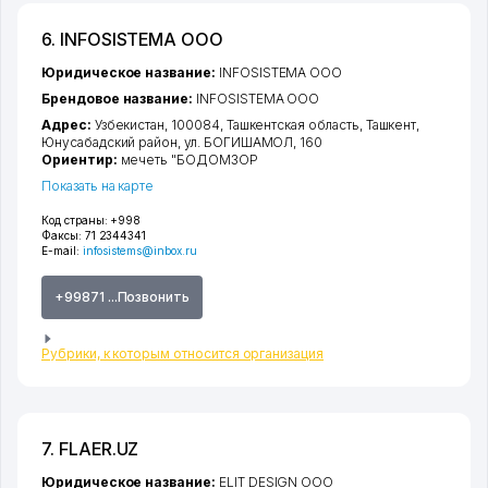
6. INFOSISTEMA ООО
Юридическое название:
INFOSISTEMA ООО
Брендовое название:
INFOSISTEMA ООО
Адрес:
Узбекистан, 100084,
Ташкентская область
,
Ташкент
,
Юнусабадский район
,
ул. БОГИШАМОЛ
, 160
Ориентир:
мечеть "БОДОМЗОР
Показать на карте
Код страны:
+998
Факсы:
71 2344341
E-mail:
infosistems@inbox.ru
+99871 ...Позвонить
Рубрики, к которым относится организация
7. FLAER.UZ
Юридическое название:
ELIT DESIGN ООО