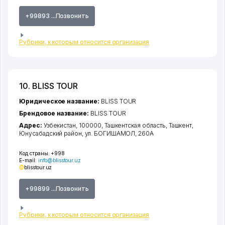
+99893 ...Позвонить
Рубрики, к которым относится организация
10. BLISS TOUR
Юридическое название:
BLISS TOUR
Брендовое название:
BLISS TOUR
Адрес:
Узбекистан, 100000,
Ташкентская область
,
Ташкент
,
Юнусабадский район
,
ул. БОГИШАМОЛ
, 260А
Код страны:
+998
E-mail:
info@blisstour.uz
blisstour.uz
+99899 ...Позвонить
Рубрики, к которым относится организация