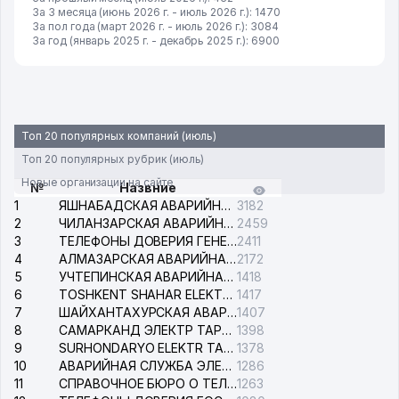
За 3 месяца (июнь 2026 г. - июль 2026 г.): 1470
За пол года (март 2026 г. - июль 2026 г.): 3084
За год (январь 2025 г. - декабрь 2025 г.): 6900
Топ 20 популярных компаний (июль)
Топ 20 популярных рубрик (июль)
Новые организации на сайте
№
Назвние
1
ЯШНАБАДСКАЯ АВАРИЙНАЯ СЛУЖБА ЭЛЕКТРОСЕТИ
3182
2
ЧИЛАНЗАРСКАЯ АВАРИЙНАЯ СЛУЖБА ЭЛЕКТРОСЕТИ
2459
3
ТЕЛЕФОНЫ ДОВЕРИЯ ГЕНЕРАЛЬНОЙ ПРОКУРАТУРЫ РЕСПУБЛИКИ УЗБЕКИСТАН
2411
4
АЛМАЗАРСКАЯ АВАРИЙНАЯ СЛУЖБА ЭЛЕКТРОСЕТИ
2172
5
УЧТЕПИНСКАЯ АВАРИЙНАЯ СЛУЖБА ЭЛЕКТРОСЕТИ
1418
6
TOSHKENT SHAHAR ELEKTR TARMOQLARI KORXONASI АО
1417
7
ШАЙХАНТАХУРСКАЯ АВАРИЙНАЯ СЛУЖБА ЭЛЕКТРОСЕТИ
1407
8
САМАРКАНД ЭЛЕКТР ТАРМОКЛАРИ АО
1398
9
SURHONDARYO ELEKTR TARMOKLARI АО
1378
10
АВАРИЙНАЯ СЛУЖБА ЭЛЕКТРОСЕТИ ТАШКЕНТСКОГО РАЙОНА
1286
11
СПРАВОЧНОЕ БЮРО О ТЕЛЕФОНАХ ОРГАНИЗАЦИЙ г. ТАШКЕНТА
1263