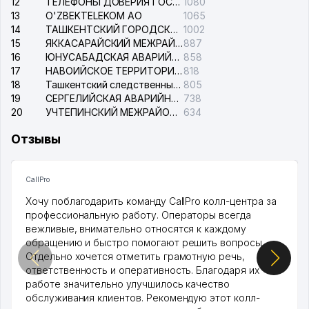
12
ТЕЛЕФОНЫ ДОВЕРИЯ ГОСУДАРСТВЕННОГО ЦЕНТРА ТЕСТИРОВАНИЯ
1080
13
O'ZBEKTELEKOM АО
1065
14
ТАШКЕНТСКИЙ ГОРОДСКОЙ СУД ПО ГРАЖДАНСКИМ ДЕЛАМ
1002
15
ЯККАСАРАЙСКИЙ МЕЖРАЙОННЫЙ СУД ПО ГРАЖДАНСКИМ ДЕЛАМ
887
16
ЮНУСАБАДСКАЯ АВАРИЙНАЯ СЛУЖБА ЭЛЕКТРОСЕТИ
858
17
НАВОИЙСКОЕ ТЕРРИТОРИАЛЬНОЕ ПРЕДПРИЯТИЕ ЭЛЕКТРОСЕТИ АО
818
18
Ташкентский следственный изолятор
805
19
СЕРГЕЛИЙСКАЯ АВАРИЙНАЯ СЛУЖБА ЭЛЕКТРОСЕТИ
738
20
УЧТЕПИНСКИЙ МЕЖРАЙОННЫЙ СУД ПО ГРАЖДАНСКИМ ДЕЛАМ
634
Отзывы
CallPro
Хочу поблагодарить команду CallPro колл-центра за
профессиональную работу. Операторы всегда
вежливые, внимательно относятся к каждому
обращению и быстро помогают решить вопросы.
Отдельно хочется отметить грамотную речь,
ответственность и оперативность. Благодаря их
работе значительно улучшилось качество
обслуживания клиентов. Рекомендую этот колл-