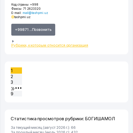
Код страны:
+998
Факсы:
71 2623320
E-mail:
mail@tashpmi.uz
tashpmi.uz
+99871 ...Позвонить
Рубрики, к которым относится организация
1
2
3
•••
9
Статистика просмотров рубрики: БОГИШАМОЛ
За текущий месяц (август 2026 г.): 66
За прошлый месяц (июль 2026 г.): 432