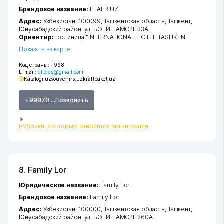
Брендовое название:
FLAER.UZ
Адрес:
Узбекистан, 100099,
Ташкентская область
,
Ташкент
,
Юнусабадский район
,
ул. БОГИШАМОЛ
, 33А
Ориентир:
гостиница "INTERNATIONAL HOTEL TASHKENT
Показать на карте
Код страны:
+998
E-mail:
elitdes@gmail.com
Katalogi.uz
souvenirs.uz
kraftpaket.uz
+99878 ...Позвонить
Рубрики, к которым относится организация
8. Family Lor
Юридическое название:
Family Lor
Брендовое название:
Family Lor
Адрес:
Узбекистан, 100000,
Ташкентская область
,
Ташкент
,
Юнусабадский район
,
ул. БОГИШАМОЛ
, 260А