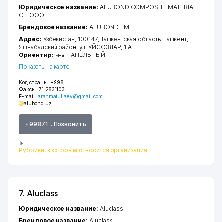
Юридическое название:
ALUBOND COMPOSITE MATERIAL
СП ООО
Брендовое название:
ALUBOND ТМ
Адрес:
Узбекистан, 100147,
Ташкентская область
,
Ташкент
,
Яшнабадский район
,
ул. УЙСОЗЛАР
, 1 А
Ориентир:
м-в ПАНЕЛЬНЫЙ
Показать на карте
Код страны:
+998
Факсы:
71 2831103
E-mail:
arahmatullaev@gmail.com
alubond.uz
+99871 ...Позвонить
Рубрики, к которым относится организация
7. Aluclass
Юридическое название:
Aluclass
Брендовое название:
Aluclass