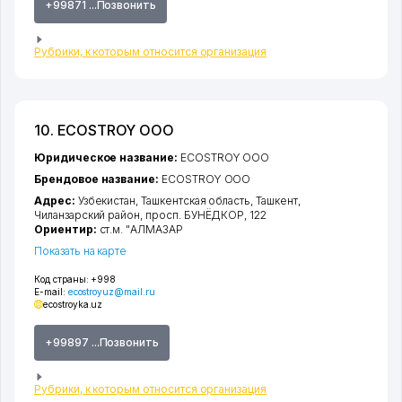
+99871 ...Позвонить
Рубрики, к которым относится организация
10. ECOSTROY ООО
Юридическое название:
ECOSTROY ООО
Брендовое название:
ECOSTROY ООО
Адрес:
Узбекистан,
Ташкентская область
,
Ташкент
,
Чиланзарский район
,
просп. БУНЁДКОР
, 122
Ориентир:
ст.м. "АЛМАЗАР
Показать на карте
Код страны:
+998
E-mail:
ecostroyuz@mail.ru
ecostroyka.uz
+99897 ...Позвонить
Рубрики, к которым относится организация