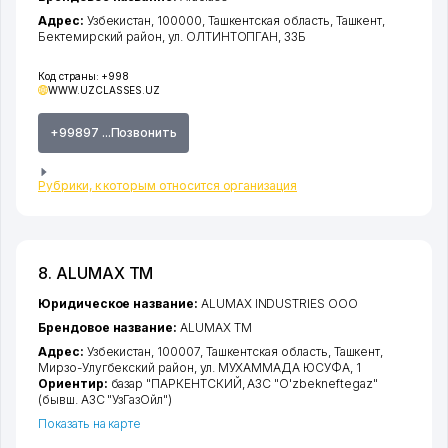
Адрес:
Узбекистан, 100000,
Ташкентская область
,
Ташкент
,
Бектемирский район
,
ул. ОЛТИНТОПГАН
, 33Б
Код страны:
+998
WWW.UZCLASSES.UZ
+99897 ...Позвонить
Рубрики, к которым относится организация
8. ALUMAX ТМ
Юридическое название:
ALUMAX INDUSTRIES ООО
Брендовое название:
ALUMAX ТМ
Адрес:
Узбекистан, 100007,
Ташкентская область
,
Ташкент
,
Мирзо-Улугбекский район
,
ул. МУХАММАДА ЮСУФА
, 1
Ориентир:
базар "ПАРКЕНТСКИЙ, АЗС "O'zbekneftegaz"
(бывш. АЗС "УзГазОйл")
Показать на карте