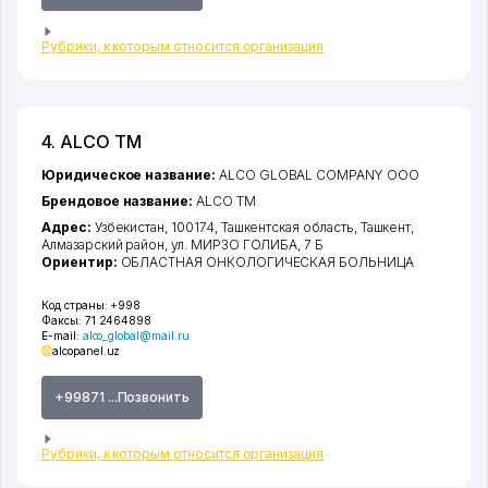
Рубрики, к которым относится организация
4. ALCO ТМ
Юридическое название:
ALCO GLOBAL COMPANY ООО
Брендовое название:
ALCO ТМ
Адрес:
Узбекистан, 100174,
Ташкентская область
,
Ташкент
,
Алмазарский район
,
ул. МИРЗО ГОЛИБА
, 7 Б
Ориентир:
ОБЛАСТНАЯ ОНКОЛОГИЧЕСКАЯ БОЛЬНИЦА
Код страны:
+998
Факсы:
71 2464898
E-mail:
alco_global@mail.ru
alcopanel.uz
+99871 ...Позвонить
Рубрики, к которым относится организация