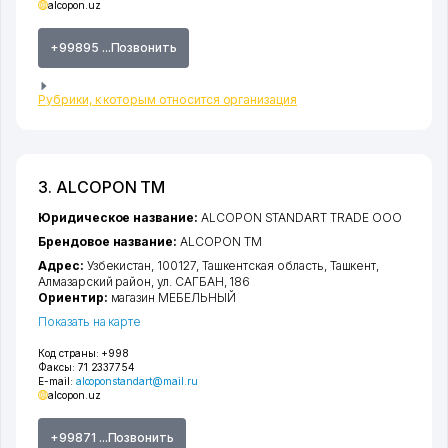
alcopon.uz
+99895 ...Позвонить
Рубрики, к которым относится организация
3. ALCOPON ТМ
Юридическое название:
ALCOPON STANDART TRADE ООО
Брендовое название:
ALCOPON ТМ
Адрес:
Узбекистан, 100127,
Ташкентская область
,
Ташкент
,
Алмазарский район
,
ул. САГБАН
, 186
Ориентир:
магазин МЕБЕЛЬНЫЙ
Показать на карте
Код страны:
+998
Факсы:
71 2337754
E-mail:
alcoponstandart@mail.ru
alcopon.uz
+99871 ...Позвонить