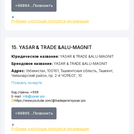
+99894 ...Позвонить
Рубрики, к которым относится организация
15. YASAR & TRADE &ALU-MAGNIT
Юридическое название:
YASAR & TRADE &ALU-MAGNIT
Брендовое название:
YASAR & TRADE &ALU-MAGNIT
Адрес:
Узбекистан, 100161,
Ташкентская область
,
Ташкент
,
Чиланзарский район
,
пр. 2-й ЧОРБОГ
, 10
Показать на карте
Код страны:
+998
E-mail:
info@yasar.pro
https://www.youtube.com/@tradepanels
yasar.pro
+99895 ...Позвонить
Рубрики, к которым относится организация