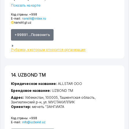
Показать на карте
Код страны:
+998
E-mail:
nanolit@inbox.ru
nanolit.gl.uz
+99891 ...Позвонить
Рубрики, к которым относится организация
14. UZBOND ТМ
Юридическое название:
ALLSTAR ООО
Брендовое название:
UZBOND ТМ
Адрес:
Узбекистан, 100005,
Ташкентская область
,
Зангиатинский р-н
,
ул. МУСТАКИЛЛИК
Ориентир:
мечеть "ЗАНГИАТА
Код страны:
+998
E-mail:
info@uzbond.uz