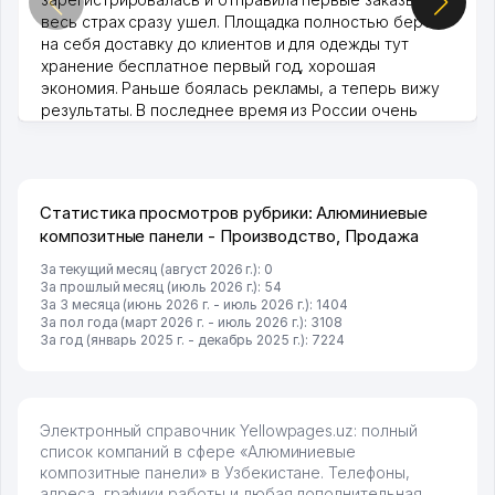
весь страх сразу ушел. Площадка полностью берет
на себя доставку до клиентов и для одежды тут
хранение бесплатное первый год, хорошая
экономия. Раньше боялась рекламы, а теперь вижу
результаты. В последнее время из России очень
много заказывают, а вначале только по Узбекистану
брали, но вяло. Удалось раскрутиться, дальше
развиваюсь потихоньку😊
Hamida 03.08.2026 12:45:39
Статистика просмотров рубрики: Алюминиевые
композитные панели - Производство, Продажа
За текущий месяц (август 2026 г.): 0
За прошлый месяц (июль 2026 г.): 54
За 3 месяца (июнь 2026 г. - июль 2026 г.): 1404
За пол года (март 2026 г. - июль 2026 г.): 3108
За год (январь 2025 г. - декабрь 2025 г.): 7224
Электронный справочник Yellowpages.uz: полный
список компаний в сфере «Алюминиевые
композитные панели» в Узбекистане. Телефоны,
адреса, графики работы и любая дополнительная