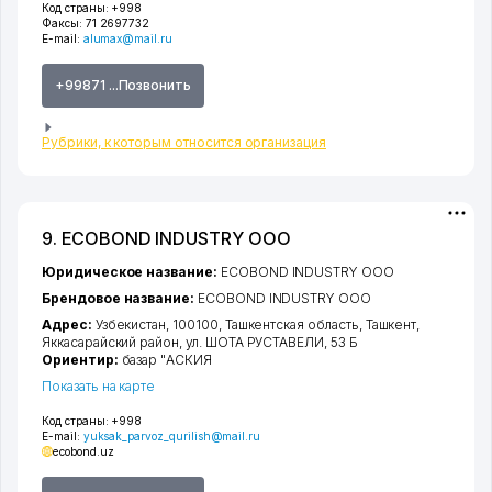
Код страны:
+998
Факсы:
71 2697732
E-mail:
alumax@mail.ru
+99871 ...Позвонить
Рубрики, к которым относится организация
9. ECOBOND INDUSTRY ООО
Юридическое название:
ECOBOND INDUSTRY ООО
Брендовое название:
ECOBOND INDUSTRY ООО
Адрес:
Узбекистан, 100100,
Ташкентская область
,
Ташкент
,
Яккасарайский район
,
ул. ШОТА РУСТАВЕЛИ
, 53 Б
Ориентир:
базар "АСКИЯ
Показать на карте
Код страны:
+998
E-mail:
yuksak_parvoz_qurilish@mail.ru
ecobond.uz