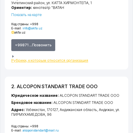
Учтепинский район
,
ул. КАТТА ХИРМОНТЕПА
, 1
Ориентир:
кинотеатр "ВАТАН
Показать на карте
Код страны:
+998
E-mail:
info@akfa.uz
akfa.uz
+99871 ...Позвонить
Рубрики, к которым относится организация
2. ALCOPON STANDART TRADE ООО
Юридическое название:
ALCOPON STANDART TRADE ООО
Брендовое название:
ALCOPON STANDART TRADE ООО
Адрес:
Узбекистан, 170127,
Андижанская область
,
Андижан
,
ул.
ПИРМУХАМЕДОВА
, 96
Код страны:
+998
E-mail:
alcoponstandart@mail.ru