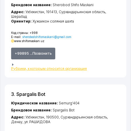
Брендовое название:
Sherobod Shifo Maskani
Адрес:
Узбекистан, 191413,
Сурхандарьинская область
,
Шерабад
Ориентир:
Хужаикон соляная шахта
Код страны:
+998
E-mail:
sherobodshifomaskani@gmail.com
www.shifomaskan.uz
+99895 ...Позвонить
Рубрики, к которым относится организация
3. Spargalis Bot
Юридическое название:
Semurg'404
Брендовое название:
Spargalis Bot
Адрес:
Узбекистан, 190500,
Сурхандарьинская область
,
Денау
,
ул. РАШИДОВА