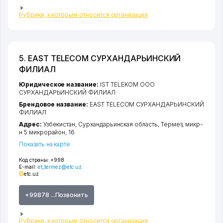
Рубрики, к которым относится организация
5. EAST TELECOM СУРХАНДАРЬИНСКИЙ
ФИЛИАЛ
Юридическое название:
IST TELEKOM ООО
СУРХАНДАРЬИНСКИЙ ФИЛИАЛ
Брендовое название:
EAST TELECOM СУРХАНДАРЬИНСКИЙ
ФИЛИАЛ
Адрес:
Узбекистан,
Сурхандарьинская область
,
Термез
,
микр-
н 5 микрорайон
, 16
Показать на карте
Код страны:
+998
E-mail:
et_termez@etc.uz
etc.uz
+99878 ...Позвонить
Рубрики, к которым относится организация