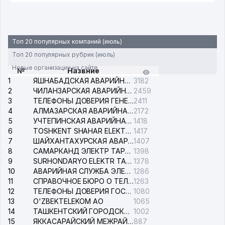
Топ 20 популярных компаний (июль)
Топ 20 популярных рубрик (июль)
Новые организации на сайте
№
Назвние
1
ЯШНАБАДСКАЯ АВАРИЙНАЯ СЛУЖБА ЭЛЕКТРОСЕТИ
3182
2
ЧИЛАНЗАРСКАЯ АВАРИЙНАЯ СЛУЖБА ЭЛЕКТРОСЕТИ
2459
3
ТЕЛЕФОНЫ ДОВЕРИЯ ГЕНЕРАЛЬНОЙ ПРОКУРАТУРЫ РЕСПУБЛИКИ УЗБЕКИСТАН
2411
4
АЛМАЗАРСКАЯ АВАРИЙНАЯ СЛУЖБА ЭЛЕКТРОСЕТИ
2172
5
УЧТЕПИНСКАЯ АВАРИЙНАЯ СЛУЖБА ЭЛЕКТРОСЕТИ
1418
6
TOSHKENT SHAHAR ELEKTR TARMOQLARI KORXONASI АО
1417
7
ШАЙХАНТАХУРСКАЯ АВАРИЙНАЯ СЛУЖБА ЭЛЕКТРОСЕТИ
1407
8
САМАРКАНД ЭЛЕКТР ТАРМОКЛАРИ АО
1398
9
SURHONDARYO ELEKTR TARMOKLARI АО
1378
10
АВАРИЙНАЯ СЛУЖБА ЭЛЕКТРОСЕТИ ТАШКЕНТСКОГО РАЙОНА
1286
11
СПРАВОЧНОЕ БЮРО О ТЕЛЕФОНАХ ОРГАНИЗАЦИЙ г. ТАШКЕНТА
1263
12
ТЕЛЕФОНЫ ДОВЕРИЯ ГОСУДАРСТВЕННОГО ЦЕНТРА ТЕСТИРОВАНИЯ
1080
13
O'ZBEKTELEKOM АО
1065
14
ТАШКЕНТСКИЙ ГОРОДСКОЙ СУД ПО ГРАЖДАНСКИМ ДЕЛАМ
1002
15
ЯККАСАРАЙСКИЙ МЕЖРАЙОННЫЙ СУД ПО ГРАЖДАНСКИМ ДЕЛАМ
887