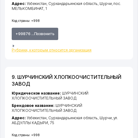
Адрес:
Узбекистан,
Сурхандарьинская область
,
Шурчи
,
пос.
МЕЛЬКОМБИНАТ
, 1
Код страны:
+998
+99876 ...Позвонить
Рубрики, к которым относится организация
9. ШУPЧИHCKИЙ XЛOПKOОЧИСТИТЕЛЬНЫЙ
ЗABOД
Юридическое название:
ШУPЧИHCKИЙ
XЛOПKOОЧИСТИТЕЛЬНЫЙ ЗABOД
Брендовое название:
ШУPЧИHCKИЙ
XЛOПKOОЧИСТИТЕЛЬНЫЙ ЗABOД
Адрес:
Узбекистан,
Сурхандарьинская область
,
Шурчи
,
ул.
АБДУЛЛЫ КАДЫРИ
, 75
Код страны:
+998