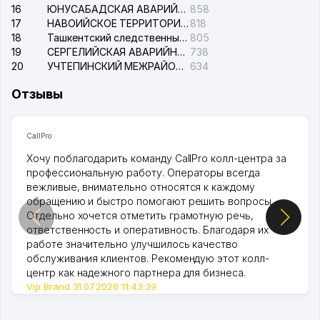
16
ЮНУСАБАДСКАЯ АВАРИЙНАЯ СЛУЖБА ЭЛЕКТРОСЕТИ
858
17
НАВОИЙСКОЕ ТЕРРИТОРИАЛЬНОЕ ПРЕДПРИЯТИЕ ЭЛЕКТРОСЕТИ АО
818
18
Ташкентский следственный изолятор
805
19
СЕРГЕЛИЙСКАЯ АВАРИЙНАЯ СЛУЖБА ЭЛЕКТРОСЕТИ
738
20
УЧТЕПИНСКИЙ МЕЖРАЙОННЫЙ СУД ПО ГРАЖДАНСКИМ ДЕЛАМ
634
Отзывы
CallPro
Хочу поблагодарить команду CallPro колл-центра за
профессиональную работу. Операторы всегда
вежливые, внимательно относятся к каждому
обращению и быстро помогают решить вопросы.
Отдельно хочется отметить грамотную речь,
ответственность и оперативность. Благодаря их
работе значительно улучшилось качество
обслуживания клиентов. Рекомендую этот колл-
центр как надежного партнера для бизнеса.
Vip Brand 31.07.2026 11:43:39