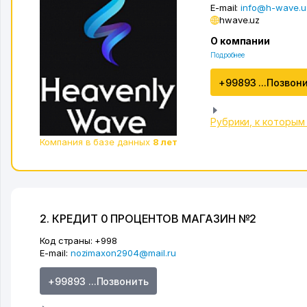
E-mail:
info@h-wave.u
hwave.uz
О компании
Подробнее
+99893 ...Позвон
Рубрики, к которым
Компания в базе данных
8 лет
2. КРЕДИТ 0 ПРОЦЕНТОВ МАГАЗИН №2
Код страны:
+998
E-mail:
nozimaxon2904@mail.ru
+99893 ...Позвонить