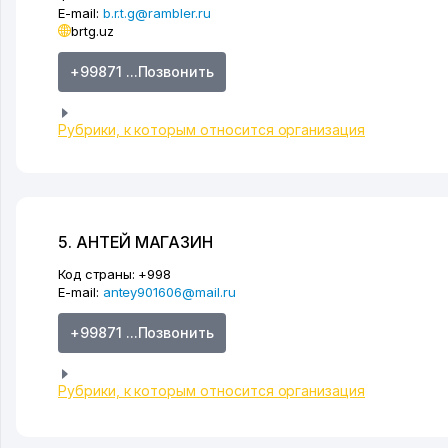
E-mail:
b.r.t.g@rambler.ru
brtg.uz
+99871 ...Позвонить
Рубрики, к которым относится организация
5. АНТЕЙ МАГАЗИН
Код страны:
+998
E-mail:
antey901606@mail.ru
+99871 ...Позвонить
Рубрики, к которым относится организация