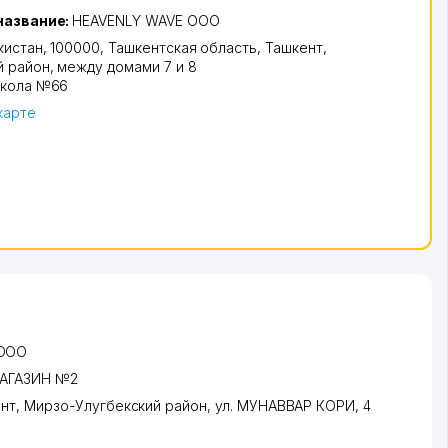
название:
HEAVENLY WAVE ООО
кистан, 100000,
Ташкентская область
,
Ташкент
,
й район
, между домами 7 и 8
кола №66
карте
 ООО
АГАЗИН №2
нт
,
Мирзо-Улугбекский район
,
ул. МУНАВВАР КОРИ
, 4