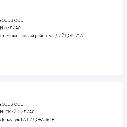
 GOODS ООО
ИЙ ФИЛИАЛ
нт
,
Чиланзарский район
,
ул. ДИЙДОР
, 71 А
 GOODS ООО
ЬИНСКИЙ ФИЛИАЛ
Денау
,
ул. РАШИДОВА
, 56 В