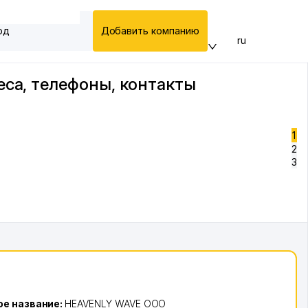
од
Добавить компанию
ru
еса, телефоны, контакты
1
2
3
е название:
HEAVENLY WAVE ООО