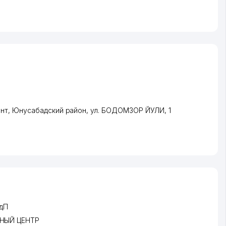
нт
,
Юнусабадский район
,
ул. БОДОМЗОР ЙУЛИ
, 1
дП
СНЫЙ ЦЕНТР