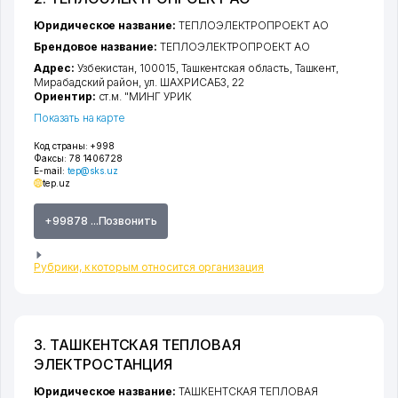
Юридическое название:
ТЕПЛОЭЛЕКТРОПРОЕКТ АО
Брендовое название:
ТЕПЛОЭЛЕКТРОПРОЕКТ АО
Адрес:
Узбекистан, 100015,
Ташкентская область
,
Ташкент
,
Мирабадский район
,
ул. ШАХРИСАБЗ
, 22
Ориентир:
ст.м. "МИНГ УРИК
Показать на карте
Код страны:
+998
Факсы:
78 1406728
E-mail:
tep@sks.uz
tep.uz
+99878 ...Позвонить
Рубрики, к которым относится организация
3. ТАШКЕНТСКАЯ ТЕПЛОВАЯ
ЭЛЕКТРОСТАНЦИЯ
Юридическое название:
ТАШКЕНТСКАЯ ТЕПЛОВАЯ