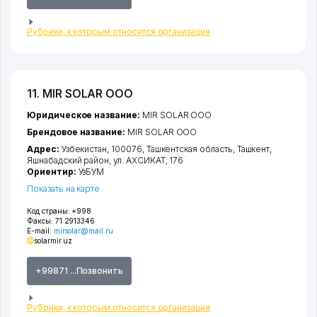
Рубрики, к которым относится организация
11. MIR SOLAR ООО
Юридическое название:
MIR SOLAR ООО
Брендовое название:
MIR SOLAR ООО
Адрес:
Узбекистан, 100076,
Ташкентская область
,
Ташкент
,
Яшнабадский район
,
ул. АХСИКАТ
, 176
Ориентир:
УзБУМ
Показать на карте
Код страны:
+998
Факсы:
71 2913346
E-mail:
mirsolar@mail.ru
solarmir.uz
+99871 ...Позвонить
Рубрики, к которым относится организация