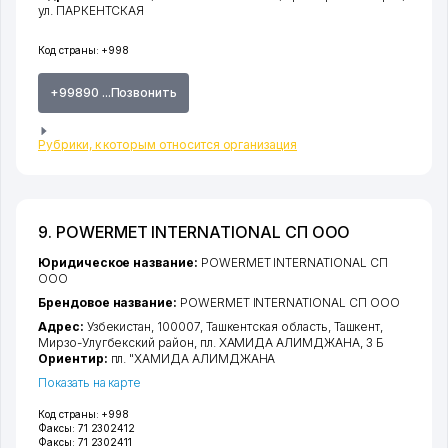
ул. ПАРКЕНТСКАЯ
Код страны:
+998
+99890 ...Позвонить
Рубрики, к которым относится организация
9. POWERMET INTERNATIONAL СП ООО
Юридическое название:
POWERMET INTERNATIONAL СП
ООО
Брендовое название:
POWERMET INTERNATIONAL СП ООО
Адрес:
Узбекистан, 100007,
Ташкентская область
,
Ташкент
,
Мирзо-Улугбекский район
,
пл. ХАМИДА АЛИМДЖАНА
, 3 Б
Ориентир:
пл. "ХАМИДА АЛИМДЖАНА
Показать на карте
Код страны:
+998
Факсы:
71 2302412
Факсы:
71 2302411