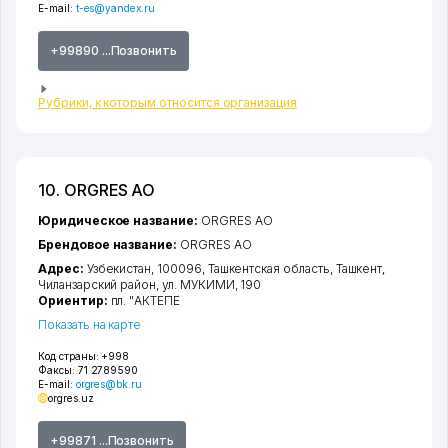
E-mail:
t-es@yandex.ru
+99890 ...Позвонить
Рубрики, к которым относится организация
10. ORGRES АО
Юридическое название:
ORGRES АО
Брендовое название:
ORGRES АО
Адрес:
Узбекистан, 100096,
Ташкентская область
,
Ташкент
,
Чиланзарский район
,
ул. МУКИМИ
, 190
Ориентир:
пл. "АКТЕПЕ
Показать на карте
Код страны:
+998
Факсы:
71 2789590
E-mail:
orgres@bk.ru
orgres.uz
+99871 ...Позвонить