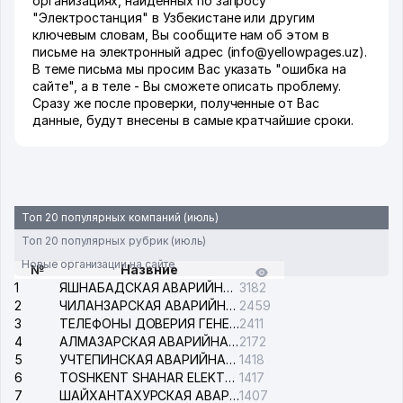
организациях, найденных по запросу
"Электростанция" в Узбекистане или другим
ключевым словам, Вы сообщите нам об этом в
письме на электронный адрес (info@yellowpages.uz).
В теме письма мы просим Вас указать "ошибка на
сайте", а в теле - Вы сможете описать проблему.
Сразу же после проверки, полученные от Вас
данные, будут внесены в самые кратчайшие сроки.
Топ 20 популярных компаний (июль)
Топ 20 популярных рубрик (июль)
Новые организации на сайте
№
Назвние
1
ЯШНАБАДСКАЯ АВАРИЙНАЯ СЛУЖБА ЭЛЕКТРОСЕТИ
3182
2
ЧИЛАНЗАРСКАЯ АВАРИЙНАЯ СЛУЖБА ЭЛЕКТРОСЕТИ
2459
3
ТЕЛЕФОНЫ ДОВЕРИЯ ГЕНЕРАЛЬНОЙ ПРОКУРАТУРЫ РЕСПУБЛИКИ УЗБЕКИСТАН
2411
4
АЛМАЗАРСКАЯ АВАРИЙНАЯ СЛУЖБА ЭЛЕКТРОСЕТИ
2172
5
УЧТЕПИНСКАЯ АВАРИЙНАЯ СЛУЖБА ЭЛЕКТРОСЕТИ
1418
6
TOSHKENT SHAHAR ELEKTR TARMOQLARI KORXONASI АО
1417
7
ШАЙХАНТАХУРСКАЯ АВАРИЙНАЯ СЛУЖБА ЭЛЕКТРОСЕТИ
1407