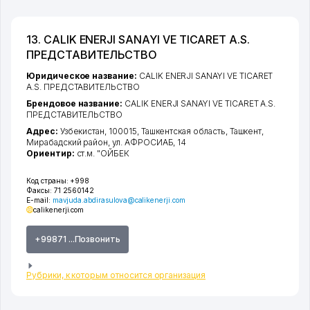
13. CALIK ENERJI SANAYI VE TICARET A.S.
ПРЕДСТАВИТЕЛЬСТВО
Юридическое название:
CALIK ENERJI SANAYI VE TICARET
A.S. ПРЕДСТАВИТЕЛЬСТВО
Брендовое название:
CALIK ENERJI SANAYI VE TICARET A.S.
ПРЕДСТАВИТЕЛЬСТВО
Адрес:
Узбекистан, 100015,
Ташкентская область
,
Ташкент
,
Мирабадский район
,
ул. АФРОСИАБ
, 14
Ориентир:
ст.м. "ОЙБЕК
Код страны:
+998
Факсы:
71 2560142
E-mail:
mavjuda.abdirasulova@calikenerji.com
calikenerji.com
+99871 ...Позвонить
Рубрики, к которым относится организация