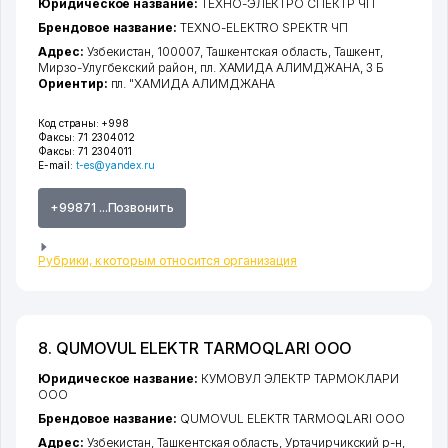
Юридическое название:
ТЕХНО-ЭЛЕКТРО СПЕКТР ЧП
Брендовое название:
TEXNO-ELEKTRO SPEKTR ЧП
Адрес:
Узбекистан, 100007,
Ташкентская область
,
Ташкент
,
Мирзо-Улугбекский район
,
пл. ХАМИДА АЛИМДЖАНА
, 3 Б
Ориентир:
пл. "ХАМИДА АЛИМДЖАНА
Код страны:
+998
Факсы:
71 2304012
Факсы:
71 2304011
E-mail:
t-es@yandex.ru
+99871 ...Позвонить
Рубрики, к которым относится организация
8. QUMOVUL ELEKTR TARMOQLARI ООО
Юридическое название:
КУМОВУЛ ЭЛЕКТР ТАРМОКЛАРИ
ООО
Брендовое название:
QUMOVUL ELEKTR TARMOQLARI ООО
Адрес:
Узбекистан,
Ташкентская область
,
Уртачирчикский р-н
,