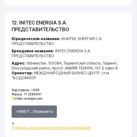
12. INITEC ENERGIA S.A.
ПРЕДСТАВИТЕЛЬСТВО
Юридическое название:
ИНИТЕК ЭНЕРГИЯ С.А.
ПРЕДСТАВИТЕЛЬСТВО
Брендовое название:
INITEC ENERGIA S.A.
ПРЕДСТАВИТЕЛЬСТВО
Адрес:
Узбекистан, 100084,
Ташкентская область
,
Ташкент
,
Юнусабадский район
,
просп. АМИРА ТЕМУРА
, 107 Б офис 8
Ориентир:
МЕЖДУНАРОДНЫЙ БИЗНЕС-ЦЕНТР, ст.м.
"БОДОМЗОР
Код страны:
+998
Факсы:
71 2389447
initec-energia.com
+99871 ...Позвонить
Рубрики, к которым относится организация