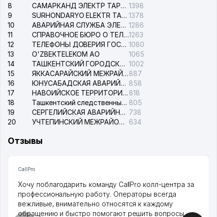
8
САМАРКАНД ЭЛЕКТР ТАРМОКЛАРИ АО
1398
9
SURHONDARYO ELEKTR TARMOKLARI АО
1378
10
АВАРИЙНАЯ СЛУЖБА ЭЛЕКТРОСЕТИ ТАШКЕНТСКОГО РАЙОНА
1286
11
СПРАВОЧНОЕ БЮРО О ТЕЛЕФОНАХ ОРГАНИЗАЦИЙ г. ТАШКЕНТА
1263
12
ТЕЛЕФОНЫ ДОВЕРИЯ ГОСУДАРСТВЕННОГО ЦЕНТРА ТЕСТИРОВАНИЯ
1080
13
O'ZBEKTELEKOM АО
1065
14
ТАШКЕНТСКИЙ ГОРОДСКОЙ СУД ПО ГРАЖДАНСКИМ ДЕЛАМ
1002
15
ЯККАСАРАЙСКИЙ МЕЖРАЙОННЫЙ СУД ПО ГРАЖДАНСКИМ ДЕЛАМ
887
16
ЮНУСАБАДСКАЯ АВАРИЙНАЯ СЛУЖБА ЭЛЕКТРОСЕТИ
858
17
НАВОИЙСКОЕ ТЕРРИТОРИАЛЬНОЕ ПРЕДПРИЯТИЕ ЭЛЕКТРОСЕТИ АО
818
18
Ташкентский следственный изолятор
805
19
СЕРГЕЛИЙСКАЯ АВАРИЙНАЯ СЛУЖБА ЭЛЕКТРОСЕТИ
738
20
УЧТЕПИНСКИЙ МЕЖРАЙОННЫЙ СУД ПО ГРАЖДАНСКИМ ДЕЛАМ
634
Отзывы
CallPro
Хочу поблагодарить команду CallPro колл-центра за
профессиональную работу. Операторы всегда
вежливые, внимательно относятся к каждому
обращению и быстро помогают решить вопросы.