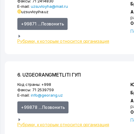
Факсы:
71 2414830
Б
E-mail:
uzsuvloyha@mail.ru
uzsuvloyiha.uz
А
р
О
+99871 ...Позвонить
П
Рубрики, к которым относится организация
6. UZGEORANGMETLITI ГУП
Код страны:
+998
Ю
Факсы:
71 2539759
Б
E-mail:
info@georang.uz
А
р
+99878 ...Позвонить
О
П
Рубрики, к которым относится организация