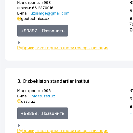
Код страны:
+998
Ю
Факсы:
66 2370016
Б
E-mail:
uzssmge@gmail.com
geotechnics.uz
А
7
О
+99897 ...Позвонить
Рубрики, к которым относится организация
3. O‘zbekiston standartlar instituti
Код страны:
+998
Ю
E-mail:
info@uzsti.uz
Б
uzsti.uz
А
+99899 ...Позвонить
П
Рубрики, к которым относится организация