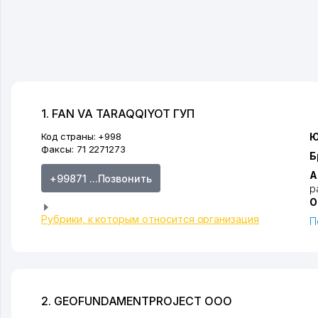
1. FAN VA TARAQQIYOT ГУП
Код страны:
+998
Ю
Факсы:
71 2271273
Б
А
+99871 ...Позвонить
р
О
Рубрики, к которым относится организация
П
2. GEOFUNDAMENTPROJECT ООО