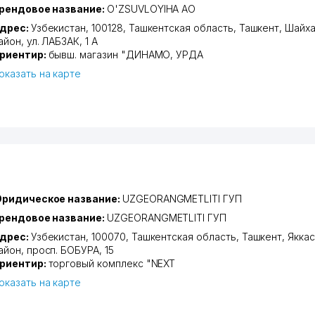
рендовое название:
O'ZSUVLOYIHA АО
дрес:
Узбекистан, 100128,
Ташкентская область
,
Ташкент
,
Шайха
айон
,
ул. ЛАБЗАК
, 1 А
риентир:
бывш. магазин "ДИНАМО, УРДА
оказать на карте
ридическое название:
UZGEORANGMETLITI ГУП
рендовое название:
UZGEORANGMETLITI ГУП
дрес:
Узбекистан, 100070,
Ташкентская область
,
Ташкент
,
Якка
айон
,
просп. БОБУРА
, 15
риентир:
торговый комплекс "NEXT
оказать на карте