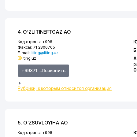
4. O'ZLITINEFTGAZ АО
Код страны:
+998
Ю
Факсы:
71 2806705
Б
E-mail:
liting@liting.uz
liting.uz
А
р
О
+99871 ...Позвонить
Рубрики, к которым относится организация
5. O'ZSUVLOYIHA АО
Код страны:
+998
Ю