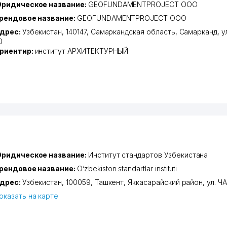
ридическое название:
GEOFUNDAMENTPROJECT ООО
рендовое название:
GEOFUNDAMENTPROJECT ООО
дрес:
Узбекистан, 140147,
Самаркандская область
,
Самарканд
,
у
0
риентир:
институт АРХИТЕКТУРНЫЙ
ридическое название:
Институт стандартов Узбекистана
рендовое название:
O‘zbekiston standartlar instituti
дрес:
Узбекистан, 100059,
Ташкент
,
Яккасарайский район
,
ул. Ч
оказать на карте