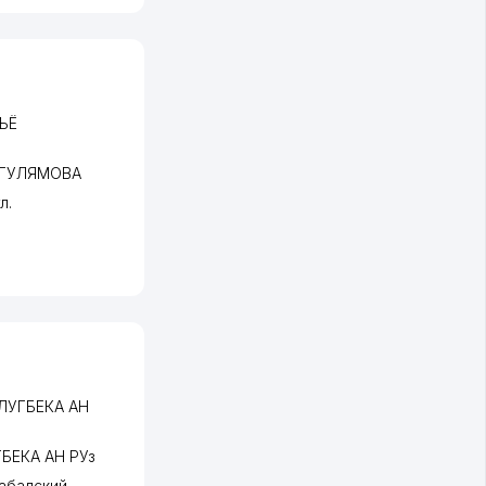
ЪЁ
 ГУЛЯМОВА
л.
ЛУГБЕКА АН
БЕКА АН РУз
абадский