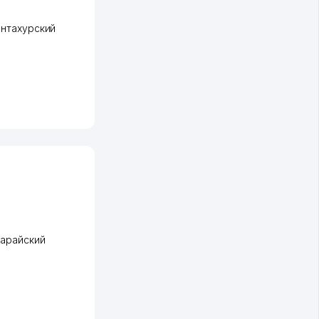
нтахурский
сарайский