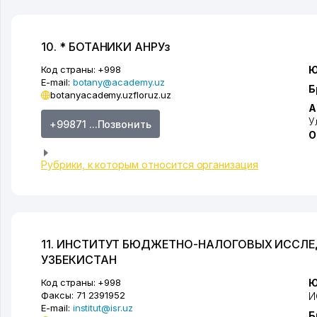
10. * БОТАНИКИ АНРУз
Код страны:
+998
Ю
E-mail:
botany@academy.uz
Б
botanyacademy.uz
floruz.uz
А
У
+99871 ...Позвонить
О
Рубрики, к которым относится организация
11. ИНСТИТУТ БЮДЖЕТНО-НАЛОГОВЫХ ИССЛ
УЗБЕКИСТАН
Код страны:
+998
Ю
Факсы:
71 2391952
И
E-mail:
institut@isr.uz
Б