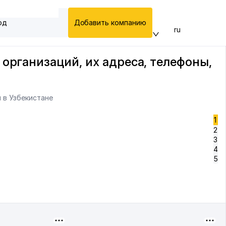
од
Добавить компанию
ru
организаций, их адреса, телефоны,
 в Узбекистане
1
2
3
4
5