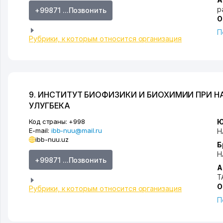
р
+99871 ...Позвонить
О
П
Рубрики, к которым относится организация
9. ИНСТИТУТ БИОФИЗИКИ И БИОХИМИИ ПРИ 
УЛУГБЕКА
Код страны:
+998
Ю
E-mail:
ibb-nuu@mail.ru
Н
ibb-nuu.uz
Б
Н
+99871 ...Позвонить
А
Т
О
Рубрики, к которым относится организация
П