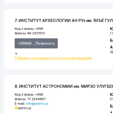
7. ИНСТИТУТ АРХЕОЛОГИИ АН РУз им. ЯХЪЁ Г
Код страны:
+998
Ю
Факсы:
66 2321513
Г
Б
+99866 ...Позвонить
А
А
Рубрики, к которым относится организация
8. ИНСТИТУТ АСТРОНОМИИ им. МИРЗО УЛУГБЕК
Код страны:
+998
Ю
Факсы:
71 2344867
Р
E-mail:
info@astrin.uz
Б
astrin.uz
А