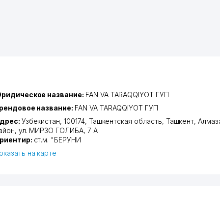
ридическое название:
FAN VA TARAQQIYOT ГУП
рендовое название:
FAN VA TARAQQIYOT ГУП
дрес:
Узбекистан, 100174,
Ташкентская область
,
Ташкент
,
Алмаз
айон
,
ул. МИРЗО ГОЛИБА
, 7 А
риентир:
ст.м. "БЕРУНИ
оказать на карте