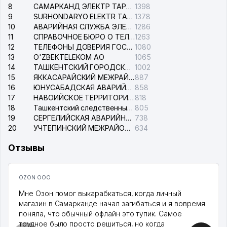
8
САМАРКАНД ЭЛЕКТР ТАРМОКЛАРИ АО
1398
9
SURHONDARYO ELEKTR TARMOKLARI АО
1378
10
АВАРИЙНАЯ СЛУЖБА ЭЛЕКТРОСЕТИ ТАШКЕНТСКОГО РАЙОНА
1286
11
СПРАВОЧНОЕ БЮРО О ТЕЛЕФОНАХ ОРГАНИЗАЦИЙ г. ТАШКЕНТА
1263
12
ТЕЛЕФОНЫ ДОВЕРИЯ ГОСУДАРСТВЕННОГО ЦЕНТРА ТЕСТИРОВАНИЯ
1080
13
O'ZBEKTELEKOM АО
1065
14
ТАШКЕНТСКИЙ ГОРОДСКОЙ СУД ПО ГРАЖДАНСКИМ ДЕЛАМ
1002
15
ЯККАСАРАЙСКИЙ МЕЖРАЙОННЫЙ СУД ПО ГРАЖДАНСКИМ ДЕЛАМ
887
16
ЮНУСАБАДСКАЯ АВАРИЙНАЯ СЛУЖБА ЭЛЕКТРОСЕТИ
858
17
НАВОИЙСКОЕ ТЕРРИТОРИАЛЬНОЕ ПРЕДПРИЯТИЕ ЭЛЕКТРОСЕТИ АО
818
18
Ташкентский следственный изолятор
805
19
СЕРГЕЛИЙСКАЯ АВАРИЙНАЯ СЛУЖБА ЭЛЕКТРОСЕТИ
738
20
УЧТЕПИНСКИЙ МЕЖРАЙОННЫЙ СУД ПО ГРАЖДАНСКИМ ДЕЛАМ
634
Отзывы
OZON ООО
Мне Озон помог выкарабкаться, когда личный
магазин в Самарканде начал загибаться и я вовремя
поняла, что обычный офлайн это тупик. Самое
трудное было просто решиться, но когда