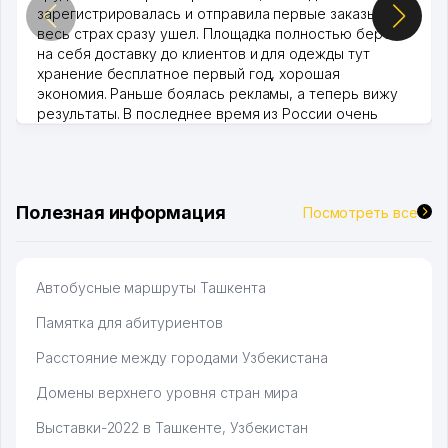
зарегистрировалась и отправила первые заказы,
весь страх сразу ушел. Площадка полностью берет
на себя доставку до клиентов и для одежды тут
хранение бесплатное первый год, хорошая
экономия. Раньше боялась рекламы, а теперь вижу
результаты. В последнее время из России очень
много заказывают, а вначале только по Узбекистану
брали, но вяло. Удалось раскрутиться, дальше
развиваюсь потихоньку😊
Hamida 03.08.2026 12:45:39
Полезная информация
Посмотреть все
Автобусные маршруты Ташкента
Памятка для абитуриентов
Расстояние между городами Узбекистана
Домены верхнего уровня стран мира
Выставки-2022 в Ташкенте, Узбекистан