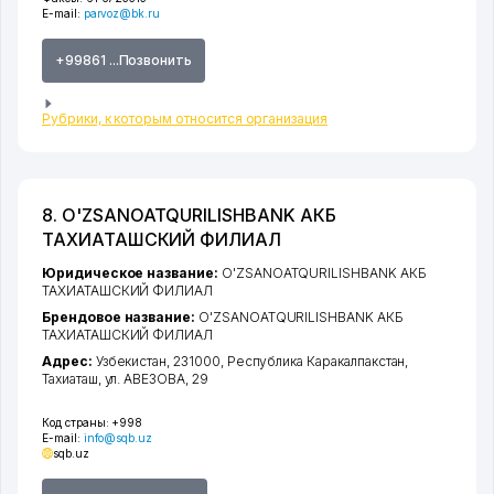
E-mail:
parvoz@bk.ru
+99861 ...Позвонить
Рубрики, к которым относится организация
8. O'ZSANOATQURILISHBANK АКБ
ТАХИАТАШСКИЙ ФИЛИАЛ
Юридическое название:
O'ZSANOATQURILISHBANK АКБ
ТАХИАТАШСКИЙ ФИЛИАЛ
Брендовое название:
O'ZSANOATQURILISHBANK АКБ
ТАХИАТАШСКИЙ ФИЛИАЛ
Адрес:
Узбекистан, 231000,
Республика Каракалпакстан
,
Тахиаташ
,
ул. АВЕЗОВА
, 29
Код страны:
+998
E-mail:
info@sqb.uz
sqb.uz