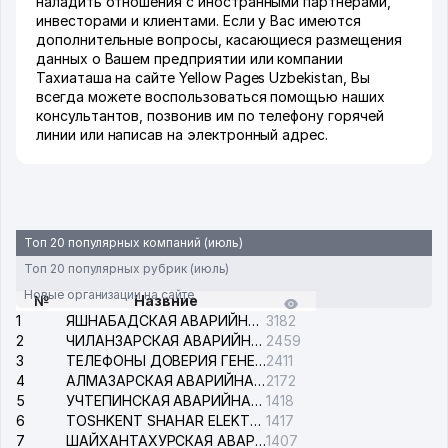
наладить отношения с иностранными партнерами,
инвесторами и клиентами. Если у Вас имеются
дополнительные вопросы, касающиеся размещения
данных о Вашем предприятии или компании
Тахиаташа на сайте Yellow Pages Uzbekistan, Вы
всегда можете воспользоваться помощью наших
консультантов, позвонив им по телефону горячей
линии или написав на электронный адрес.
Топ 20 популярных компаний (июль)
Топ 20 популярных рубрик (июль)
Новые организации на сайте
№
Назвние
1
ЯШНАБАДСКАЯ АВАРИЙНАЯ СЛУЖБА ЭЛЕКТРОСЕТИ
3182
2
ЧИЛАНЗАРСКАЯ АВАРИЙНАЯ СЛУЖБА ЭЛЕКТРОСЕТИ
2459
3
ТЕЛЕФОНЫ ДОВЕРИЯ ГЕНЕРАЛЬНОЙ ПРОКУРАТУРЫ РЕСПУБЛИКИ УЗБЕКИСТАН
2411
4
АЛМАЗАРСКАЯ АВАРИЙНАЯ СЛУЖБА ЭЛЕКТРОСЕТИ
2172
5
УЧТЕПИНСКАЯ АВАРИЙНАЯ СЛУЖБА ЭЛЕКТРОСЕТИ
1418
6
TOSHKENT SHAHAR ELEKTR TARMOQLARI KORXONASI АО
1417
7
ШАЙХАНТАХУРСКАЯ АВАРИЙНАЯ СЛУЖБА ЭЛЕКТРОСЕТИ
1407