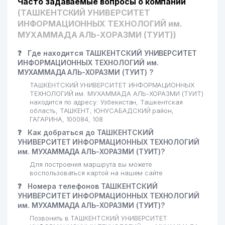
Часто задаваемые вопросы о компании
22
ДЖАББАРОВ З.И ИндП
225 м
(ТАШКЕНТСКИЙ УНИВЕРСИТЕТ
ИНФОРМАЦИОННЫХ ТЕХНОЛОГИЙ им.
TASHKEI INTERNATIONAL СП
23
232 м
МУХАММАДА АЛЬ-ХОРАЗМИ (ТУИТ))
ООО
❓
Где находится ТАШКЕНТСКИЙ УНИВЕРСИТЕТ
ООО Центр научно-технических
ИНФОРМАЦИОННЫХ ТЕХНОЛОГИЙ им.
24
и маркетинговых исследований
234 м
МУХАММАДА АЛЬ-ХОРАЗМИ (ТУИТ) ?
UNICON.UZ
ТАШКЕНТСКИЙ УНИВЕРСИТЕТ ИНФОРМАЦИОННЫХ
ТЕХНОЛОГИЙ им. МУХАММАДА АЛЬ-ХОРАЗМИ (ТУИТ)
SIEMENS UZBEKISTAN
25
237 м
находится по адресу: Узбекистан, Ташкентская
ПРЕДСТАВИТЕЛЬСТВО
область, ТАШКЕНТ, ЮНУСАБАДСКИЙ район,
ГАГАРИНА, 100084, 108
ALMULK CAPITAL INVEST
26
237 м
❓
Как добраться до ТАШКЕНТСКИЙ
GROUP ООО
УНИВЕРСИТЕТ ИНФОРМАЦИОННЫХ ТЕХНОЛОГИЙ
им. МУХАММАДА АЛЬ-ХОРАЗМИ (ТУИТ)?
ALLIANCE ENERGO TRANS
27
257 м
ООО
Для построения маршрута вы можете
воспользоваться картой на нашем сайте
ГОСУДАРСТВЕННЫЙ ЦЕНТР
❓
Номера телефонов ТАШКЕНТСКИЙ
ТЕСТИРОВАНИЯ ПРИ
УНИВЕРСИТЕТ ИНФОРМАЦИОННЫХ ТЕХНОЛОГИЙ
28
260 м
КАБИНЕТЕ МИНИСТРОВ
им. МУХАММАДА АЛЬ-ХОРАЗМИ (ТУИТ)?
РЕСПУБЛИКИ УЗБЕКИСТАН
Позвонить в ТАШКЕНТСКИЙ УНИВЕРСИТЕТ