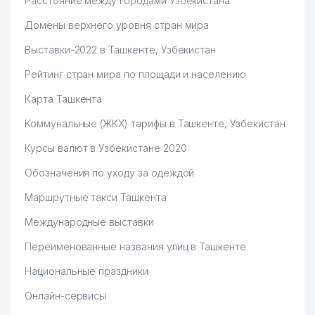
Расстояние между городами Узбекистана
АДВОКАТСКАЯ ФИРМА
Домены верхнего уровня стран мира
60
САХОВАТ БРОЙЛЕР ООО
440 м
Выставки-2022 в Ташкенте, Узбекистан
61
ОТДЕЛЕНИЕ СВЯЗИ № 84
442 м
Рейтинг стран мира по площади и населению
62
DONPIZZA.UZ ИндП
444 м
Карта Ташкента
УЗБЕКИСТОН ДОРИ-
63
445 м
Коммунальные (ЖКХ) тарифы в Ташкенте, Узбекистан
ТАЪМИНОТИ ООО
Курсы валют в Узбекистане 2020
64
АБДУЛЛАЕВ Т.С. ЧП
448 м
Обозначения по уходу за одеждой
65
ILYAS-AYGERIM TRADE ООО
452 м
Маршрутные такси Ташкента
66
MUZAFFAR-KOMMUNAL ТЧСЖ
457 м
Международные выставки
67
ГУМАРОВА Д.Х. ЧП
464 м
Переименованные названия улиц в Ташкенте
68
INTERHOTEL ООО
466 м
Национальные праздники
МИРЗО-УЛУГБЕКСКИЙ
Онлайн-сервисы
69
МЕЖРАЙОННЫЙ СУД ПО
493 м