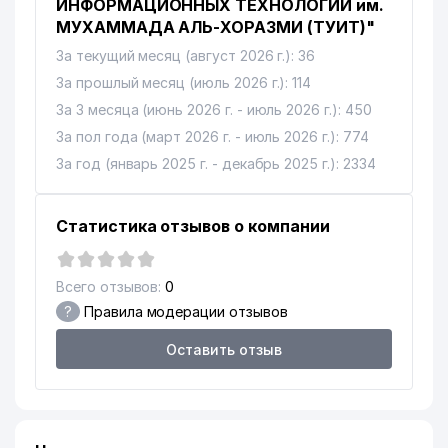
ИНФОРМАЦИОННЫХ ТЕХНОЛОГИЙ им.
МУХАММАДА АЛЬ-ХОРАЗМИ (ТУИТ)"
13
INTERDENT ЧП
218 м
За текущий месяц (август 2026 г.): 36
14
RISE BIOMEDICAL ЧП
219 м
За прошлый месяц (июль 2026 г.): 114
За 3 месяца (июнь 2026 г. - июль 2026 г.): 450
PLATINUM EXLUSIVE GROUP
15
219 м
ООО
За пол года (март 2026 г. - июль 2026 г.): 774
За год (январь 2025 г. - декабрь 2025 г.): 2334
16
SOGDIANA MK ООО
219 м
17
MULTI FOOD TRADE ООО
221 м
Статистика отзывов о компании
РЕСПУБЛИКАНСКИЙ
18
ИНФОРМАЦИОННО-
222 м
Всего отзывов:
0
БИБЛИОТЕЧНЫЙ ЦЕНТР
?
Правила модерации отзывов
19
УЗЭКСПОЦЕНТР НВК АО
222 м
Оставить отзыв
MAITRE BUSINESS СЕМЕЙНОЕ
20
224 м
ПРЕДПРИЯТИЕ
21
STAR WEST DENTAL ООО
225 м