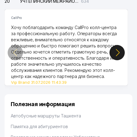
20
УЧТЕПИНСКИЙ МЕЖРАЙОННЫЙ СУД ПО ГРАЖДАНСКИМ ДЕЛАМ
634
49
ILMLAR UMMONI НОУ
380 м
50
CIB GROUP ООО
381 м
CallPro
KVADRO STATUS
Хочу поблагодарить команду CallPro колл-центра
51
386 м
АДВОКАТСКАЯ ФИРМА
за профессиональную работу. Операторы всегда
вежливые, внимательно относятся к каждому
52
BERNINA-TIKUVMASH ООО
386 м
обращению и быстро помогают решить вопросы.
Отдельно хочется отметить грамотную речь,
53
SCHWARZ-CCC ООО
386 м
ответственность и оперативность. Благодаря их
работе значительно улучшилось качество
54
BERNINA-TIKUVMASH НОУ
388 м
обслуживания клиентов. Рекомендую этот колл-
центр как надежного партнера для бизнеса.
SHARIPOV ISLOM XASANOVICH
Vip Brand 31.07.2026 11:43:39
55
388 м
ИндП
56
SAFARI SHIRIN ООО
391 м
Полезная информация
57
ZINGY ООО
394 м
Автобусные маршруты Ташкента
58
SIESTA PUB ЧП
424 м
Памятка для абитуриентов
HUQUQIY XIZMAT
59
433 м