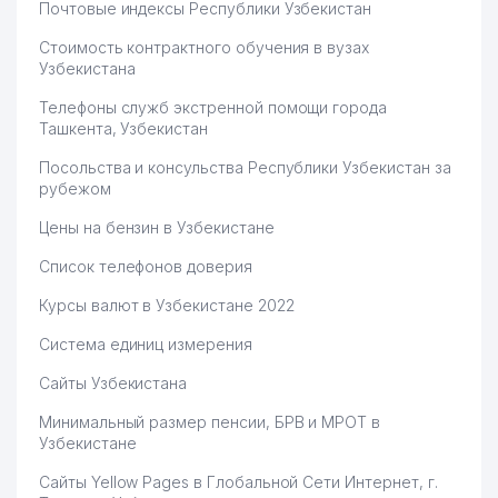
Почтовые индексы Республики Узбекистан
ГРАЖДАНСКИМ ДЕЛАМ
Стоимость контрактного обучения в вузах
NADJMIDDIN AND MARK TRADE
70
501 м
Узбекистана
ООО
Телефоны служб экстренной помощи города
71
DELTA PROJEKT ООО
517 м
Ташкента, Узбекистан
72
INTERHOTEL ООО
523 м
Посольства и консульства Республики Узбекистан за
рубежом
ДЕЛОВОЙ ПАРТНЁР
73
531 м
УЗБЕКИСТАНА ООО
Цены на бензин в Узбекистане
Список телефонов доверия
74
INTERHOTEL ООО
540 м
Курсы валют в Узбекистане 2022
ЮНУСАБАДСКИЙ
75
МЕЖРАЙОННЫЙ СУД ПО
543 м
Система единиц измерения
ГРАЖДАНСКИМ ДЕЛАМ
Сайты Узбекистана
76
INTER HOTEL ООО
544 м
Минимальный размер пенсии, БРВ и МРОТ в
ABF IMPORT EXPORT
Узбекистане
77
550 м
CONSULTINS GROUP ООО
Сайты Yellow Pages в Глобальной Сети Интернет, г.