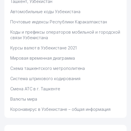
Ташкент, Узбекистан
ЦЕНТР РАДИОСВЯЗИ,
78
РАДИОВЕЩАНИЯ И
553 м
Автомобильные коды Узбекистана
ТЕЛЕВИДЕНИЯ ГУП
Почтовые индексы Республики Каракалпакстан
79
INAPP TRAVEL ООО
554 м
Коды и префиксы операторов мобильной и городской
80
ИНТЕРСЕРВИС ГУП
557 м
связи Узбекистана
81
SMART MEDIA SERVICE ООО
558 м
Курсы валют в Узбекистане 2021
Мировая временная диаграмма
TOSHKENT RADIO-
82
562 м
TELEUZATISH MARKAZI ООО
Схема ташкентского метрополитена
83
MIKA TRADE ООО
562 м
Система штрихового кодирования
НОТАРИАЛЬНАЯ КОНТОРА №1
Смена АТС в г. Ташкенте
84
573 м
ЮНУСАБАДСКОГО РАЙОНА
Валюты мира
85
ARTUR INVEST ЧП
573 м
Коронавирус в Узбекистане – общая информация
КОИНОТ ТАШКЕНТСКИЙ
86
РАДИОПЕРЕДАЮЩИЙ ЦЕНТР
587 м
ООО