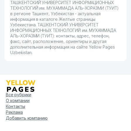
ТАШКЕНТСКИЙ УНИВЕРСИТЕТ ИНФОРМАЦИОННЫХ
87
VITROS DIAGNOSTICS ООО
588 м
ТЕХНОЛОГИЙ им. МУХАММАДА АЛЬ-ХОРАЗМИ (ТУИТ)
в регионе Ташкент, Узбекистан - актуальная
88
VARIM VA PARIM ООО
588 м
информация в каталоге Желтые страницы
Узбекистана. ТАШКЕНТСКИЙ УНИВЕРСИТЕТ
ОБЩЕОБРАЗОВАТЕЛЬНАЯ
ИНФОРМАЦИОННЫХ ТЕХНОЛОГИЙ им. МУХАММАДА
89
595 м
СРЕДНЯЯ ШКОЛА № 70
АЛЬ-ХОРАЗМИ (ТУИТ): контакты, адрес, телефон,
факс, сайт, расположение, ориентиры и другая
ALSKOM АО СТРАХОВАЯ
дополнительная информация на сайте Yellow Pages
90
602 м
КОМПАНИЯ
Uzbekistan.
91
JAVOHIR FINANCE ООО
612 м
НИЖФАРМ АО
92
617 м
ПРЕДСТАВИТЕЛЬСТВО
93
ИНТЕРСЕРВИС ГП РХВО ГП
623 м
Все рубрики
О компании
94
TAU TOOLS U ООО
623 м
Контакты
Реклама
EAST-WEST ENGINEERING
95
628 м
Добавить компанию
ООО