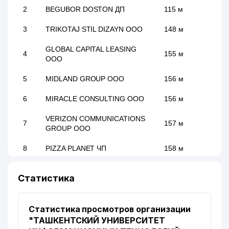
2
BEGUBOR DOSTON ДП
115 м
3
TRIKOTAJ STIL DIZAYN ООО
148 м
GLOBAL CAPITAL LEASING
4
155 м
ООО
5
MIDLAND GROUP ООО
156 м
6
MIRACLE CONSULTING ООО
156 м
VERIZON COMMUNICATIONS
7
157 м
GROUP ООО
8
PIZZA PLANET ЧП
158 м
9
LIB-TEL ООО
160 м
Статистика
10
BECREATIVE HOLDING ООО
174 м
11
Статистика просмотров организации
DIALOG-PLUS ООО
175 м
"ТАШКЕНТСКИЙ УНИВЕРСИТЕТ
12
DRUG-TECH ЧП
217 м