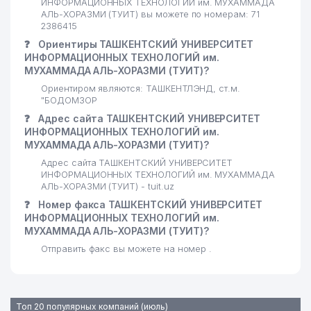
ИНФОРМАЦИОННЫХ ТЕХНОЛОГИЙ им. МУХАММАДА
29
PAKSHOO TASHKENT ИП ООО
261 м
АЛЬ-ХОРАЗМИ (ТУИТ) вы можете по номерам: 71
2386415
ТЕЛЕФОНЫ ДОВЕРИЯ
❓
Ориентиры ТАШКЕНТСКИЙ УНИВЕРСИТЕТ
30
ГОСУДАРСТВЕННОГО ЦЕНТРА
263 м
ИНФОРМАЦИОННЫХ ТЕХНОЛОГИЙ им.
ТЕСТИРОВАНИЯ
МУХАММАДА АЛЬ-ХОРАЗМИ (ТУИТ)?
31
Ориентиром являются: ТАШКЕНТЛЭНД, ст.м.
EUREKA EDUCATION НОУ
281 м
"БОДОМЗОР
32
EVRIKA KINDER GARDEN ООО
284 м
❓
Адрес сайта ТАШКЕНТСКИЙ УНИВЕРСИТЕТ
ИНФОРМАЦИОННЫХ ТЕХНОЛОГИЙ им.
33
O'ZIMPEKSALOQA ООО
285 м
МУХАММАДА АЛЬ-ХОРАЗМИ (ТУИТ)?
Адрес сайта ТАШКЕНТСКИЙ УНИВЕРСИТЕТ
34
INFOSISTEMA ООО
289 м
ИНФОРМАЦИОННЫХ ТЕХНОЛОГИЙ им. МУХАММАДА
АЛЬ-ХОРАЗМИ (ТУИТ) - tuit.uz
35
SIRIUS DENT ЧП
295 м
❓
Номер факса ТАШКЕНТСКИЙ УНИВЕРСИТЕТ
ИНФОРМАЦИОННЫХ ТЕХНОЛОГИЙ им.
36
ELIT DESIGN ООО
296 м
МУХАММАДА АЛЬ-ХОРАЗМИ (ТУИТ)?
Отправить факс вы можете на номер .
37
ELIT DESIGN ООО
299 м
38
LUQMONI-HASAN №20 ЧП
302 м
39
SHIVLI TEXNO ООО
304 м
Топ 20 популярных компаний (июль)