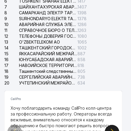
6
TOSHKENT SHAHAR ELEKTR TARMOQLARI KORXONASI АО
1417
7
ШАЙХАНТАХУРСКАЯ АВАРИЙНАЯ СЛУЖБА ЭЛЕКТРОСЕТИ
1407
8
САМАРКАНД ЭЛЕКТР ТАРМОКЛАРИ АО
1398
9
SURHONDARYO ELEKTR TARMOKLARI АО
1378
10
АВАРИЙНАЯ СЛУЖБА ЭЛЕКТРОСЕТИ ТАШКЕНТСКОГО РАЙОНА
1286
11
СПРАВОЧНОЕ БЮРО О ТЕЛЕФОНАХ ОРГАНИЗАЦИЙ г. ТАШКЕНТА
1263
12
ТЕЛЕФОНЫ ДОВЕРИЯ ГОСУДАРСТВЕННОГО ЦЕНТРА ТЕСТИРОВАНИЯ
1080
13
O'ZBEKTELEKOM АО
1065
14
ТАШКЕНТСКИЙ ГОРОДСКОЙ СУД ПО ГРАЖДАНСКИМ ДЕЛАМ
1002
15
ЯККАСАРАЙСКИЙ МЕЖРАЙОННЫЙ СУД ПО ГРАЖДАНСКИМ ДЕЛАМ
887
16
ЮНУСАБАДСКАЯ АВАРИЙНАЯ СЛУЖБА ЭЛЕКТРОСЕТИ
858
17
НАВОИЙСКОЕ ТЕРРИТОРИАЛЬНОЕ ПРЕДПРИЯТИЕ ЭЛЕКТРОСЕТИ АО
818
18
Ташкентский следственный изолятор
805
19
СЕРГЕЛИЙСКАЯ АВАРИЙНАЯ СЛУЖБА ЭЛЕКТРОСЕТИ
738
20
УЧТЕПИНСКИЙ МЕЖРАЙОННЫЙ СУД ПО ГРАЖДАНСКИМ ДЕЛАМ
634
CallPro
Хочу поблагодарить команду CallPro колл-центра
за профессиональную работу. Операторы всегда
вежливые, внимательно относятся к каждому
обращению и быстро помогают решить вопросы.