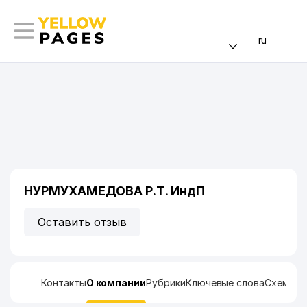
ru
НУРМУХАМЕДОВА Р.Т. ИндП
Оставить отзыв
Контакты
О компании
Рубрики
Ключевые слова
Схема п