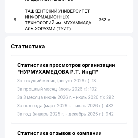
ТАШКЕНТСКИЙ УНИВЕРСИТЕТ
ИНФОРМАЦИОННЫХ
9
362 м
ТЕХНОЛОГИЙ им. МУХАММАДА
АЛЬ-ХОРАЗМИ (ТУИТ)
10
AYSEL-INVEST ООО
442 м
Статистика
11
GALLERY INTERIOR ООО
674 м
Статистика просмотров организации
12
QORA BAYIR SAVDO ЧП
684 м
"НУРМУХАМЕДОВА Р.Т. ИндП"
13
PHARM ABIDI INT ООО
736 м
За текущий месяц (август 2026 г.): 18
За прошлый месяц (июль 2026 г.): 102
ТАШКЕНТСКИЙ
АРХИТЕКТУРНО-
За 3 месяца (июнь 2026 г. - июль 2026 г.): 282
14
769 м
СТРОИТЕЛЬНЫЙ ИНСТИТУТ
За пол года (март 2026 г. - июль 2026 г.): 432
(ТАСИ)
За год (январь 2025 г. - декабрь 2025 г.): 942
ALSKOM АО СТРАХОВАЯ
15
816 м
КОМПАНИЯ
Статистика отзывов о компании
АКАН УЗБЕКСКО-ТУРЕЦКОЕ СП