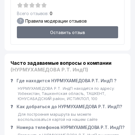
16
854 м
ООО
Всего отзывов:
0
ЦЕНТР РАДИОСВЯЗИ,
?
Правила модерации отзывов
17
РАДИОВЕЩАНИЯ И
877 м
ТЕЛЕВИДЕНИЯ ГУП
Оставить отзыв
ХОКИМИЯТ ЮНУСАБАДСКОГО
18
925 м
РАЙОНА
ИПОТЕКА БАНК АКИБ
19
954 м
ЮНУСАБАДСКИЙ ФИЛИАЛ
Часто задаваемые вопросы о компании
(НУРМУХАМЕДОВА Р.Т. ИндП)
20
SARKOR TELECOM СП ООО
974 м
❓
Где находится НУРМУХАМЕДОВА Р.Т. ИндП ?
21
CREDO MOTORS ООО
977 м
НУРМУХАМЕДОВА Р.Т. ИндП находится по адресу:
Узбекистан, Ташкентская область, ТАШКЕНТ,
ЮНУСАБАДСКИЙ район, ИСТИКЛОЛ, 100
❓
Как добраться до НУРМУХАМЕДОВА Р.Т. ИндП?
Для построения маршрута вы можете
воспользоваться картой на нашем сайте
❓
Номера телефонов НУРМУХАМЕДОВА Р.Т. ИндП?