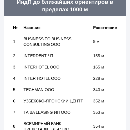
ИндП до ближайших ориентиров в
пределах 1000 м
№
Назвние
Расстояние
BUSINESS TO BUSINESS
1
9 м
CONSULTING ООО
2
INTERDENT ЧП
155 м
3
INTERHOTEL ООО
165 м
4
INTER HOTEL ООО
228 м
5
TECHMAN ООО
340 м
6
УЗБЕКСКО-ЯПОНСКИЙ ЦЕНТР
352 м
7
TAIBA LEASING ИП ООО
353 м
ВСЕМИРНЫЙ БАНК
8
354 м
ПРЕДСТАВИТЕЛЬСТВО