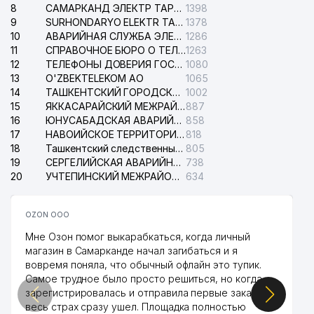
8
САМАРКАНД ЭЛЕКТР ТАРМОКЛАРИ АО
1398
9
SURHONDARYO ELEKTR TARMOKLARI АО
1378
10
АВАРИЙНАЯ СЛУЖБА ЭЛЕКТРОСЕТИ ТАШКЕНТСКОГО РАЙОНА
1286
11
СПРАВОЧНОЕ БЮРО О ТЕЛЕФОНАХ ОРГАНИЗАЦИЙ г. ТАШКЕНТА
1263
12
ТЕЛЕФОНЫ ДОВЕРИЯ ГОСУДАРСТВЕННОГО ЦЕНТРА ТЕСТИРОВАНИЯ
1080
13
O'ZBEKTELEKOM АО
1065
14
ТАШКЕНТСКИЙ ГОРОДСКОЙ СУД ПО ГРАЖДАНСКИМ ДЕЛАМ
1002
15
ЯККАСАРАЙСКИЙ МЕЖРАЙОННЫЙ СУД ПО ГРАЖДАНСКИМ ДЕЛАМ
887
16
ЮНУСАБАДСКАЯ АВАРИЙНАЯ СЛУЖБА ЭЛЕКТРОСЕТИ
858
17
НАВОИЙСКОЕ ТЕРРИТОРИАЛЬНОЕ ПРЕДПРИЯТИЕ ЭЛЕКТРОСЕТИ АО
818
18
Ташкентский следственный изолятор
805
19
СЕРГЕЛИЙСКАЯ АВАРИЙНАЯ СЛУЖБА ЭЛЕКТРОСЕТИ
738
20
УЧТЕПИНСКИЙ МЕЖРАЙОННЫЙ СУД ПО ГРАЖДАНСКИМ ДЕЛАМ
634
OZON ООО
Мне Озон помог выкарабкаться, когда личный
магазин в Самарканде начал загибаться и я
вовремя поняла, что обычный офлайн это тупик.
Самое трудное было просто решиться, но когда
зарегистрировалась и отправила первые заказы,
весь страх сразу ушел. Площадка полностью