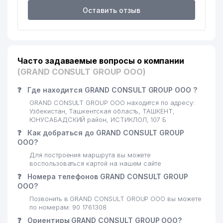
18
CREDO MOTORS ООО
748 м
Оставить отзыв
19
EFFEKT MOLIYA O'QUV НОУ
845 м
20
MAZALI TAOMLARI MANBAI ООО
921 м
Часто задаваемые вопросы о компании
АКАН УЗБЕКСКО-ТУРЕЦКОЕ СП
21
937 м
ООО
(GRAND CONSULT GROUP ООО)
ALSKOM АО СТРАХОВАЯ
❓
Где находится GRAND CONSULT GROUP ООО ?
22
994 м
КОМПАНИЯ
GRAND CONSULT GROUP ООО находится по адресу:
Узбекистан, Ташкентская область, ТАШКЕНТ,
ЮНУСАБАДСКИЙ район, ИСТИКЛОЛ, 107 Б
❓
Как добраться до GRAND CONSULT GROUP
ООО?
Для построения маршрута вы можете
воспользоваться картой на нашем сайте
❓
Номера телефонов GRAND CONSULT GROUP
ООО?
Позвонить в GRAND CONSULT GROUP ООО вы можете
по номерам: 90 1761308
❓
Ориентиры GRAND CONSULT GROUP ООО?