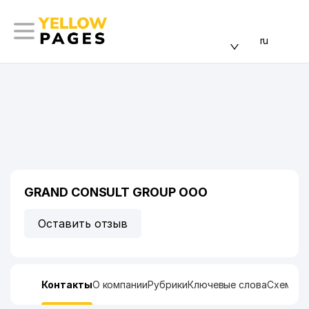
ru
GRAND CONSULT GROUP ООО
Оставить отзыв
Контакты
О компании
Рубрики
Ключевые слова
Схема п