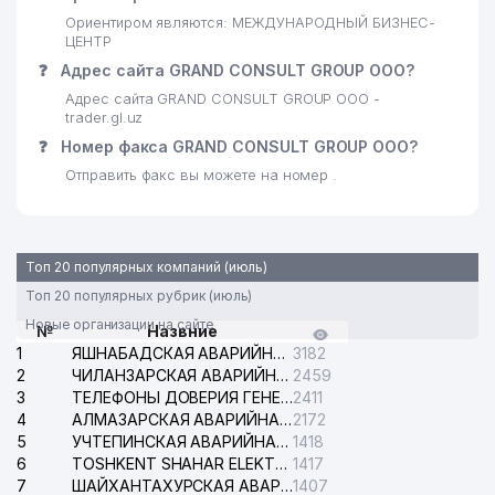
Ориентиром являются: МЕЖДУНАРОДНЫЙ БИЗНЕС-
ЦЕНТР
❓
Адрес сайта GRAND CONSULT GROUP ООО?
Адрес сайта GRAND CONSULT GROUP ООО -
trader.gl.uz
❓
Номер факса GRAND CONSULT GROUP ООО?
Отправить факс вы можете на номер .
Топ 20 популярных компаний (июль)
Топ 20 популярных рубрик (июль)
Новые организации на сайте
№
Назвние
1
ЯШНАБАДСКАЯ АВАРИЙНАЯ СЛУЖБА ЭЛЕКТРОСЕТИ
3182
2
ЧИЛАНЗАРСКАЯ АВАРИЙНАЯ СЛУЖБА ЭЛЕКТРОСЕТИ
2459
3
ТЕЛЕФОНЫ ДОВЕРИЯ ГЕНЕРАЛЬНОЙ ПРОКУРАТУРЫ РЕСПУБЛИКИ УЗБЕКИСТАН
2411
4
АЛМАЗАРСКАЯ АВАРИЙНАЯ СЛУЖБА ЭЛЕКТРОСЕТИ
2172
5
УЧТЕПИНСКАЯ АВАРИЙНАЯ СЛУЖБА ЭЛЕКТРОСЕТИ
1418
6
TOSHKENT SHAHAR ELEKTR TARMOQLARI KORXONASI АО
1417
7
ШАЙХАНТАХУРСКАЯ АВАРИЙНАЯ СЛУЖБА ЭЛЕКТРОСЕТИ
1407