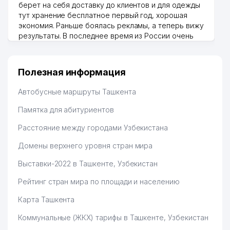
берет на себя доставку до клиентов и для одежды
тут хранение бесплатное первый год, хорошая
экономия. Раньше боялась рекламы, а теперь вижу
результаты. В последнее время из России очень
много заказывают, а вначале только по
Узбекистану брали, но вяло. Удалось раскрутиться,
дальше развиваюсь потихоньку😊
Полезная информация
Hamida 03.08.2026 12:45:39
Автобусные маршруты Ташкента
Памятка для абитуриентов
Расстояние между городами Узбекистана
Домены верхнего уровня стран мира
Выставки-2022 в Ташкенте, Узбекистан
Рейтинг стран мира по площади и населению
Карта Ташкента
Коммунальные (ЖКХ) тарифы в Ташкенте, Узбекистан