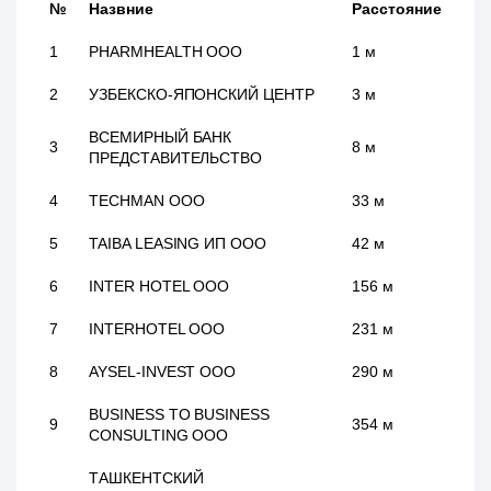
№
Назвние
Расстояние
1
PHARMHEALTH ООО
1 м
2
УЗБЕКСКО-ЯПОНСКИЙ ЦЕНТР
3 м
ВСЕМИРНЫЙ БАНК
3
8 м
ПРЕДСТАВИТЕЛЬСТВО
4
TECHMAN ООО
33 м
5
TAIBA LEASING ИП ООО
42 м
6
INTER HOTEL ООО
156 м
7
INTERHOTEL ООО
231 м
8
AYSEL-INVEST ООО
290 м
BUSINESS TO BUSINESS
9
354 м
CONSULTING ООО
ТАШКЕНТСКИЙ