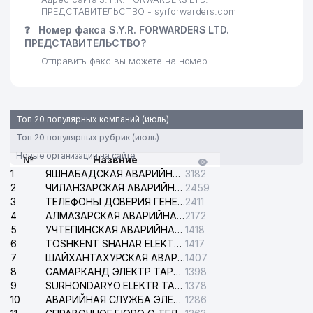
ПРЕДСТАВИТЕЛЬСТВО - syrforwarders.com
❓
Номер факса S.Y.R. FORWARDERS LTD.
ПРЕДСТАВИТЕЛЬСТВО?
Отправить факс вы можете на номер .
Топ 20 популярных компаний (июль)
Топ 20 популярных рубрик (июль)
Новые организации на сайте
№
Назвние
1
ЯШНАБАДСКАЯ АВАРИЙНАЯ СЛУЖБА ЭЛЕКТРОСЕТИ
3182
2
ЧИЛАНЗАРСКАЯ АВАРИЙНАЯ СЛУЖБА ЭЛЕКТРОСЕТИ
2459
3
ТЕЛЕФОНЫ ДОВЕРИЯ ГЕНЕРАЛЬНОЙ ПРОКУРАТУРЫ РЕСПУБЛИКИ УЗБЕКИСТАН
2411
4
АЛМАЗАРСКАЯ АВАРИЙНАЯ СЛУЖБА ЭЛЕКТРОСЕТИ
2172
5
УЧТЕПИНСКАЯ АВАРИЙНАЯ СЛУЖБА ЭЛЕКТРОСЕТИ
1418
6
TOSHKENT SHAHAR ELEKTR TARMOQLARI KORXONASI АО
1417
7
ШАЙХАНТАХУРСКАЯ АВАРИЙНАЯ СЛУЖБА ЭЛЕКТРОСЕТИ
1407
8
САМАРКАНД ЭЛЕКТР ТАРМОКЛАРИ АО
1398
9
SURHONDARYO ELEKTR TARMOKLARI АО
1378
10
АВАРИЙНАЯ СЛУЖБА ЭЛЕКТРОСЕТИ ТАШКЕНТСКОГО РАЙОНА
1286