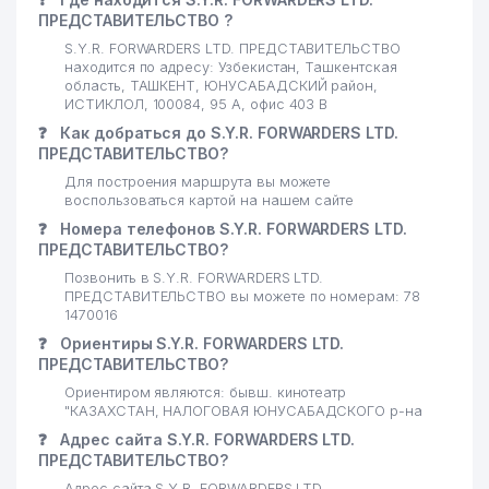
22
ЛИ И.Х. ИндП
862 м
ПРЕДСТАВИТЕЛЬСТВО ?
S.Y.R. FORWARDERS LTD. ПРЕДСТАВИТЕЛЬСТВО
METEOINFOSISTEM
находится по адресу: Узбекистан, Ташкентская
23
ИНФОРМАЦИОННО-
900 м
область, ТАШКЕНТ, ЮНУСАБАДСКИЙ район,
ТЕХНИЧЕСКОЕ УПРАВЛЕНИЕ
ИСТИКЛОЛ, 100084, 95 А, офис 403 В
❓
Как добраться до S.Y.R. FORWARDERS LTD.
ТАШКЕНТСКИЙ УНИВЕРСИТЕТ
ПРЕДСТАВИТЕЛЬСТВО?
ИНФОРМАЦИОННЫХ
24
981 м
ТЕХНОЛОГИЙ им. МУХАММАДА
Для построения маршрута вы можете
воспользоваться картой на нашем сайте
АЛЬ-ХОРАЗМИ (ТУИТ)
❓
Номера телефонов S.Y.R. FORWARDERS LTD.
РЕСПУБЛИКАНСКАЯ ШКОЛА
ПРЕДСТАВИТЕЛЬСТВО?
ВЫСШЕГО СПОРТИВНОГО
25
982 м
Позвонить в S.Y.R. FORWARDERS LTD.
МАСТЕРСТВА ПО ВОДНЫМ
ПРЕДСТАВИТЕЛЬСТВО вы можете по номерам: 78
ВИДАМ СПОРТА
1470016
❓
Ориентиры S.Y.R. FORWARDERS LTD.
26
LUX GOODS ЧП
990 м
ПРЕДСТАВИТЕЛЬСТВО?
Ориентиром являются: бывш. кинотеатр
"КАЗАХСТАН, НАЛОГОВАЯ ЮНУСАБАДСКОГО р-на
❓
Адрес сайта S.Y.R. FORWARDERS LTD.
ПРЕДСТАВИТЕЛЬСТВО?
Адрес сайта S.Y.R. FORWARDERS LTD.