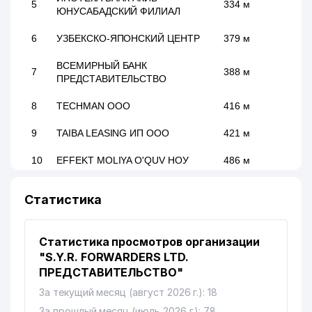
5
334 м
ЮНУСАБАДСКИЙ ФИЛИАЛ
6
УЗБЕКСКО-ЯПОНСКИЙ ЦЕНТР
379 м
ВСЕМИРНЫЙ БАНК
7
388 м
ПРЕДСТАВИТЕЛЬСТВО
8
TECHMAN ООО
416 м
9
TAIBA LEASING ИП ООО
421 м
10
EFFEKT MOLIYA O'QUV НОУ
486 м
11
INTER HOTEL ООО
518 м
Статистика
12
SARKOR TELECOM СП ООО
521 м
Статистика просмотров организации
13
INTERHOTEL ООО
577 м
"S.Y.R. FORWARDERS LTD.
ТАШКЕНТСКИЙ
ПРЕДСТАВИТЕЛЬСТВО"
АРХИТЕКТУРНО-
14
605 м
За текущий месяц (август 2026 г.): 18
СТРОИТЕЛЬНЫЙ ИНСТИТУТ
(ТАСИ)
За прошлый месяц (июль 2026 г.): 78