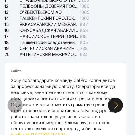
11
СПРАВОЧНОЕ БЮРО О ТЕЛЕФОНАХ ОРГАНИЗАЦИЙ г. ТАШКЕНТА
1263
12
ТЕЛЕФОНЫ ДОВЕРИЯ ГОСУДАРСТВЕННОГО ЦЕНТРА ТЕСТИРОВАНИЯ
1080
13
O'ZBEKTELEKOM АО
1065
14
ТАШКЕНТСКИЙ ГОРОДСКОЙ СУД ПО ГРАЖДАНСКИМ ДЕЛАМ
1002
15
ЯККАСАРАЙСКИЙ МЕЖРАЙОННЫЙ СУД ПО ГРАЖДАНСКИМ ДЕЛАМ
887
16
ЮНУСАБАДСКАЯ АВАРИЙНАЯ СЛУЖБА ЭЛЕКТРОСЕТИ
858
17
НАВОИЙСКОЕ ТЕРРИТОРИАЛЬНОЕ ПРЕДПРИЯТИЕ ЭЛЕКТРОСЕТИ АО
818
18
Ташкентский следственный изолятор
805
19
СЕРГЕЛИЙСКАЯ АВАРИЙНАЯ СЛУЖБА ЭЛЕКТРОСЕТИ
738
20
УЧТЕПИНСКИЙ МЕЖРАЙОННЫЙ СУД ПО ГРАЖДАНСКИМ ДЕЛАМ
634
CallPro
Хочу поблагодарить команду CallPro колл-центра
за профессиональную работу. Операторы всегда
вежливые, внимательно относятся к каждому
обращению и быстро помогают решить вопросы.
Отдельно хочется отметить грамотную речь,
ответственность и оперативность. Благодаря их
работе значительно улучшилось качество
обслуживания клиентов. Рекомендую этот колл-
центр как надежного партнера для бизнеса.
Vip Brand 31.07.2026 11:43:39