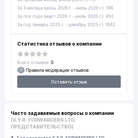
За 3 месяца (июнь 2026 г. - июль 2026 г.): 198
BUSINESS TO BUSINESS
15
628 м
За пол года (март 2026 г. - июль 2026 г.): 492
CONSULTING ООО
За год (январь 2025 г. - декабрь 2025 г.): 1062
ЦЕНТРАЛЬНОЕ
16
АЭРОГЕОДЕЗИЧЕСКОЕ
688 м
ПРЕДПРИЯТИЕ
Статистика отзывов о компании
INTER INVESTMENT
17
742 м
CONSULTING ООО
Всего отзывов:
0
?
Правила модерации отзывов
АКАН УЗБЕКСКО-ТУРЕЦКОЕ СП
18
751 м
ООО
Оставить отзыв
РЕГИОНАЛЬНАЯ ДЕЛЕГАЦИЯ
МЕЖДУНАРОДНОГО КОМИТЕТА
19
764 м
КРАСНОГО КРЕСТА (МККК)
ЦЕНТРАЛЬНОЙ АЗИИ ИИ
Часто задаваемые вопросы о компании
20
INTERDENT ЧП
766 м
(S.Y.R. FORWARDERS LTD.
ПРЕДСТАВИТЕЛЬСТВО)
21
KASIMOV BUSINESS ООО
833 м
❓
Где находится S.Y.R. FORWARDERS LTD.