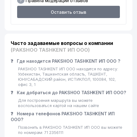
?
Правила модерации отзывов
ЮНУСАБАД-ТЕННИС
17
ГОСУДАРСТВЕННЫЙ
924 м
Оставить отзыв
ТЕННИСНЫЙ КЛУБ
АКАН УЗБЕКСКО-ТУРЕЦКОЕ СП
18
932 м
ООО
19
INFO SEMANTIK ООО
938 м
Часто задаваемые вопросы о компании
(PAKSHOO TASHKENT ИП ООО)
20
CREDO MOTORS ООО
990 м
❓
Где находится PAKSHOO TASHKENT ИП ООО ?
PAKSHOO TASHKENT ИП ООО находится по адресу:
Узбекистан, Ташкентская область, ТАШКЕНТ,
ЮНУСАБАДСКИЙ район, ИСТИКЛОЛ, 100084, 102,
офис 3, 1
❓
Как добраться до PAKSHOO TASHKENT ИП ООО?
Для построения маршрута вы можете
воспользоваться картой на нашем сайте
❓
Номера телефонов PAKSHOO TASHKENT ИП
ООО?
Позвонить в PAKSHOO TASHKENT ИП ООО вы можете
по номерам: 71 2356111