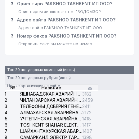
❓
Ориентиры PAKSHOO TASHKENT ИП ООО?
Ориентиром являются: ст.м. "БОДОМЗОР
❓
Адрес сайта PAKSHOO TASHKENT ИП ООО?
Адрес сайта PAKSHOO TASHKENT ИП ООО -
❓
Номер факса PAKSHOO TASHKENT ИП ООО?
Отправить факс вы можете на номер .
Топ 20 популярных компаний (июль)
Топ 20 популярных рубрик (июль)
Новые организации на сайте
№
Назвние
1
ЯШНАБАДСКАЯ АВАРИЙНАЯ СЛУЖБА ЭЛЕКТРОСЕТИ
3182
2
ЧИЛАНЗАРСКАЯ АВАРИЙНАЯ СЛУЖБА ЭЛЕКТРОСЕТИ
2459
3
ТЕЛЕФОНЫ ДОВЕРИЯ ГЕНЕРАЛЬНОЙ ПРОКУРАТУРЫ РЕСПУБЛИКИ УЗБЕКИСТАН
2411
4
АЛМАЗАРСКАЯ АВАРИЙНАЯ СЛУЖБА ЭЛЕКТРОСЕТИ
2172
5
УЧТЕПИНСКАЯ АВАРИЙНАЯ СЛУЖБА ЭЛЕКТРОСЕТИ
1418
6
TOSHKENT SHAHAR ELEKTR TARMOQLARI KORXONASI АО
1417
7
ШАЙХАНТАХУРСКАЯ АВАРИЙНАЯ СЛУЖБА ЭЛЕКТРОСЕТИ
1407
8
САМАРКАНД ЭЛЕКТР ТАРМОКЛАРИ АО
1398