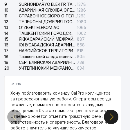
9
SURHONDARYO ELEKTR TARMOKLARI АО
1378
10
АВАРИЙНАЯ СЛУЖБА ЭЛЕКТРОСЕТИ ТАШКЕНТСКОГО РАЙОНА
1286
11
СПРАВОЧНОЕ БЮРО О ТЕЛЕФОНАХ ОРГАНИЗАЦИЙ г. ТАШКЕНТА
1263
12
ТЕЛЕФОНЫ ДОВЕРИЯ ГОСУДАРСТВЕННОГО ЦЕНТРА ТЕСТИРОВАНИЯ
1080
13
O'ZBEKTELEKOM АО
1065
14
ТАШКЕНТСКИЙ ГОРОДСКОЙ СУД ПО ГРАЖДАНСКИМ ДЕЛАМ
1002
15
ЯККАСАРАЙСКИЙ МЕЖРАЙОННЫЙ СУД ПО ГРАЖДАНСКИМ ДЕЛАМ
887
16
ЮНУСАБАДСКАЯ АВАРИЙНАЯ СЛУЖБА ЭЛЕКТРОСЕТИ
858
17
НАВОИЙСКОЕ ТЕРРИТОРИАЛЬНОЕ ПРЕДПРИЯТИЕ ЭЛЕКТРОСЕТИ АО
818
18
Ташкентский следственный изолятор
805
19
СЕРГЕЛИЙСКАЯ АВАРИЙНАЯ СЛУЖБА ЭЛЕКТРОСЕТИ
738
20
УЧТЕПИНСКИЙ МЕЖРАЙОННЫЙ СУД ПО ГРАЖДАНСКИМ ДЕЛАМ
634
CallPro
Хочу поблагодарить команду CallPro колл-центра
за профессиональную работу. Операторы всегда
вежливые, внимательно относятся к каждому
обращению и быстро помогают решить вопросы.
Отдельно хочется отметить грамотную речь,
ответственность и оперативность. Благодаря их
работе значительно улучшилось качество