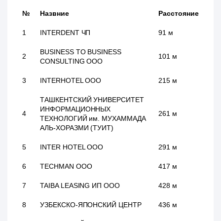
№
Назвние
Расстояние
1
INTERDENT ЧП
91 м
BUSINESS TO BUSINESS
2
101 м
CONSULTING ООО
3
INTERHOTEL ООО
215 м
ТАШКЕНТСКИЙ УНИВЕРСИТЕТ
ИНФОРМАЦИОННЫХ
4
261 м
ТЕХНОЛОГИЙ им. МУХАММАДА
АЛЬ-ХОРАЗМИ (ТУИТ)
5
INTER HOTEL ООО
291 м
6
TECHMAN ООО
417 м
7
TAIBA LEASING ИП ООО
428 м
8
УЗБЕКСКО-ЯПОНСКИЙ ЦЕНТР
436 м