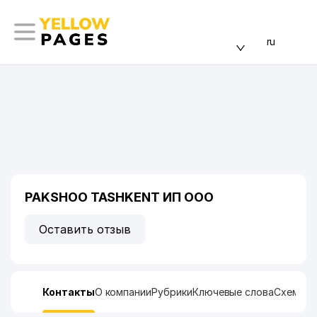
ru
PAKSHOO TASHKENT ИП ООО
Оставить отзыв
Контакты
О компании
Рубрики
Ключевые слова
Схема п