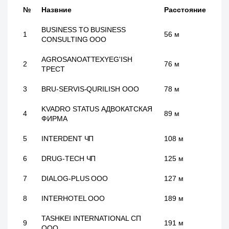
№
Назвние
Расстояние
BUSINESS TO BUSINESS
1
56 м
CONSULTING ООО
AGROSANOATTEXYEG'ISH
2
76 м
ТРЕСТ
3
BRU-SERVIS-QURILISH ООО
78 м
KVADRO STATUS АДВОКАТСКАЯ
4
89 м
ФИРМА
5
INTERDENT ЧП
108 м
6
DRUG-TECH ЧП
125 м
7
DIALOG-PLUS ООО
127 м
8
INTERHOTEL ООО
189 м
TASHKEI INTERNATIONAL СП
9
191 м
ООО