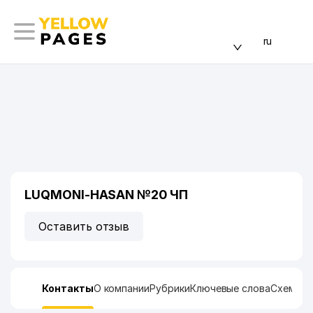
ru
LUQMONI-HASAN №20 ЧП
Оставить отзыв
Контакты
О компании
Рубрики
Ключевые слова
Схема п