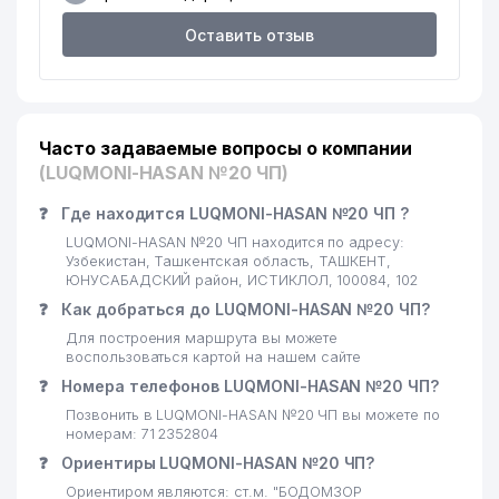
Оставить отзыв
ДЖЕТРО ТАШКЕНТ
ПРЕДСТАВИТЕЛЬСТВО
18
ЯПОНСКОЙ ОРГАНИЗАЦИИ ПО
380 м
РАЗВИТИЮ ВНЕШНЕЙ
ТОРГОВЛИ
Часто задаваемые вопросы о компании
19
TECHMAN ООО
384 м
(LUQMONI-HASAN №20 ЧП)
JICA ЯПОНСКОЕ АГЕНТСТВО
❓
Где находится LUQMONI-HASAN №20 ЧП ?
МЕЖДУНАРОДНОГО
20
390 м
LUQMONI-HASAN №20 ЧП находится по адресу:
СОТРУДНИЧЕСТВА
Узбекистан, Ташкентская область, ТАШКЕНТ,
ПРЕДСТАВИТЕЛЬСТВО
ЮНУСАБАДСКИЙ район, ИСТИКЛОЛ, 100084, 102
❓
Как добраться до LUQMONI-HASAN №20 ЧП?
IBM EAST EUROPE/ASIA LLC
21
392 м
ПРЕДСТАВИТЕЛЬСТВО
Для построения маршрута вы можете
воспользоваться картой на нашем сайте
22
TAIBA LEASING ИП ООО
395 м
❓
Номера телефонов LUQMONI-HASAN №20 ЧП?
Позвонить в LUQMONI-HASAN №20 ЧП вы можете по
23
УЗБЕКСКО-ЯПОНСКИЙ ЦЕНТР
400 м
номерам: 71 2352804
❓
Ориентиры LUQMONI-HASAN №20 ЧП?
ВСЕМИРНЫЙ БАНК
24
401 м
ПРЕДСТАВИТЕЛЬСТВО
Ориентиром являются: ст.м. "БОДОМЗОР