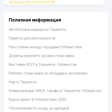
ТАШКЕНТСКОМ
Vip Brand 31.07.2026 11:43:39
43
УНИВЕРСИТЕТЕ
919 м
ИНФОРМАЦИОННЫХ
ТЕХНОЛОГИЙ (ТУИТ)
Полезная информация
44
AIR-PROM-TECHNOLOGY ООО
934 м
Автобусные маршруты Ташкента
45
DOKTOR SHAVKAT-STOM ООО
939 м
Памятка для абитуриентов
ЮНУСАБАД-ТЕННИС
Расстояние между городами Узбекистана
46
ГОСУДАРСТВЕННЫЙ
969 м
ТЕННИСНЫЙ КЛУБ
Домены верхнего уровня стран мира
Выставки-2022 в Ташкенте, Узбекистан
47
INFO SEMANTIK ООО
982 м
Рейтинг стран мира по площади и населению
48
CREDO MOTORS ООО
984 м
Карта Ташкента
ХОКИМИЯТ ЮНУСАБАДСКОГО
49
988 м
РАЙОНА
Коммунальные (ЖКХ) тарифы в Ташкенте, Узбекистан
Курсы валют в Узбекистане 2020
Обозначения по уходу за одеждой