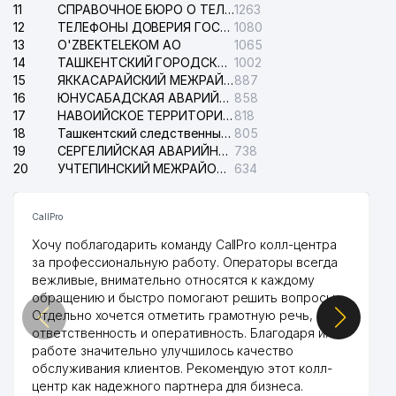
35
758 м
11
КОМПАНИЯ
СПРАВОЧНОЕ БЮРО О ТЕЛЕФОНАХ ОРГАНИЗАЦИЙ г. ТАШКЕНТА
1263
12
ТЕЛЕФОНЫ ДОВЕРИЯ ГОСУДАРСТВЕННОГО ЦЕНТРА ТЕСТИРОВАНИЯ
1080
ТАШКЕНТСКИЙ
13
O'ZBEKTELEKOM АО
1065
АРХИТЕКТУРНО-
14
ТАШКЕНТСКИЙ ГОРОДСКОЙ СУД ПО ГРАЖДАНСКИМ ДЕЛАМ
1002
36
801 м
СТРОИТЕЛЬНЫЙ ИНСТИТУТ
15
ЯККАСАРАЙСКИЙ МЕЖРАЙОННЫЙ СУД ПО ГРАЖДАНСКИМ ДЕЛАМ
887
(ТАСИ)
16
ЮНУСАБАДСКАЯ АВАРИЙНАЯ СЛУЖБА ЭЛЕКТРОСЕТИ
858
17
НАВОИЙСКОЕ ТЕРРИТОРИАЛЬНОЕ ПРЕДПРИЯТИЕ ЭЛЕКТРОСЕТИ АО
818
37
TIB STANDART SERVIS ООО
807 м
18
Ташкентский следственный изолятор
805
19
СЕРГЕЛИЙСКАЯ АВАРИЙНАЯ СЛУЖБА ЭЛЕКТРОСЕТИ
738
ЦЕНТР РАДИОСВЯЗИ,
20
УЧТЕПИНСКИЙ МЕЖРАЙОННЫЙ СУД ПО ГРАЖДАНСКИМ ДЕЛАМ
634
38
РАДИОВЕЩАНИЯ И
813 м
ТЕЛЕВИДЕНИЯ ГУП
CallPro
39
LIFE-PLUS ООО
828 м
Хочу поблагодарить команду CallPro колл-центра
за профессиональную работу. Операторы всегда
40
TOP FOOD SERVICE ООО
851 м
вежливые, внимательно относятся к каждому
обращению и быстро помогают решить вопросы.
41
ALEKSA POLIGRAFIYA ЧП
868 м
Отдельно хочется отметить грамотную речь,
ответственность и оперативность. Благодаря их
АКАН УЗБЕКСКО-ТУРЕЦКОЕ СП
42
898 м
работе значительно улучшилось качество
ООО
обслуживания клиентов. Рекомендую этот колл-
центр как надежного партнера для бизнеса.
АКАДЕМИЧЕСКИЙ ЛИЦЕЙ ПРИ