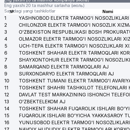
32
ELITNAYA SANTEXNIKA MChJ
Eng yaxshi 20 ta mashhur sarlavha (июль)
Saytdagi yangi tashkilotlar
№
Nomi
33
OOO EMAN
1
YASHNOBOD ELEKTR TARMOG'I NOSOZLIKLARI 
2
CHILONZOR ELEKTR TARMOG'I NOSOZLIK XIZM
34
AERO TECHNIC SERVICE MChJ
3
O'ZBEKISTON RESPUBLIKASI BOSH PROKURAT
4
35
OLMAZOR ELEKTR TARMOG'I NOSOZLIKLARI XI
AHMAD PLUS SODIQ XUSUSIY KORXONASI
5
UCH-TEPA ELEKTR TARMOG'I NOSOZLIKLARI X
36
VULKAN TRADE MChJ
6
TOSHKENT SHAHAR ELEKTR TARMOQLARI KOR
7
SHAYXONTOHUR ELEKTR TARMOG'I NOSOZLIKL
37
BARAKA-YUTUQ MChJ
8
SAMARQAND ELEKTR TARMOQLARI AJ
38
OIL INVEST GROUP MChJ
9
SURXONDARYO ELEKTR TARMOQLARI AJ
10
TOSHKENT TUMANI ELEKTR TARMOG'I AVARIYA
39
KEDR XUSUSIY KORXONASI
11
TOSHKENT SHAHRI TASHKILOT TELEFONLARI 
12
DAVLAT TEST MARKAZINING ISHONCH TELEFO
40
YUGOIL LUBRICANTS MChJ
13
O'ZBEKTELEKOM AJ
41
SPEСIALIS INDUMENTUM MChJ
14
TOSHKENT SHAHAR FUQAROLIK ISHLARI BO'Y
15
FUQAROLIK ISHLARI BO'YICHA YAKKASAROY 
42
ALTAIR INDUSTRIAL GOODS MChJ
16
YUNUSOBOD ELEKTR TARMOG'I NOSOZLIKLARI
17
43
NAVOIY HUDUDIY ELEKTR TARMOQLARI KORXO
L MEGA TOOLS MChJ