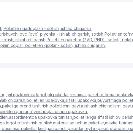
sh
,
Polietilen qadoqlash - sotish, ishlab chiqarish
,
kirishuvchi pvc (pvx) plyonka - ishlab chiqarish, sotish
,
Polietilen to'rv
 sotish, ishlab chiqarish
,
Polietilen paketlar (PVD, PND)- sotish, ishlab
pilen qoplar, polietilen qoplar - sotish, ishlab chiqarish
,
ngi yil upakovkasi
,
logotipli paketlar
,
reklamali paketlar
,
firma upakovk
hlab chiqarish
,
polietilen upakovka
,
sifatli upakovka
,
buyurtmaga poliet
h
,
paketga brend tushirish
,
polietilenni qayta ishlash
,
chiqindilarni qayt
olietilen qoplar
,
o'yinchoqlar uchun upakovka
,
tilen
,
assortimentda upakovka tanlash
,
polietilenga sifatli ishlov beris
ga logotip tushirish
,
qurilish materiallari uchun paketlar
,
mayka tipidagi
t
,
bosmasiz paketlar
,
kesilgan bandli paketlar
,
reyter-paket
,
standart pa