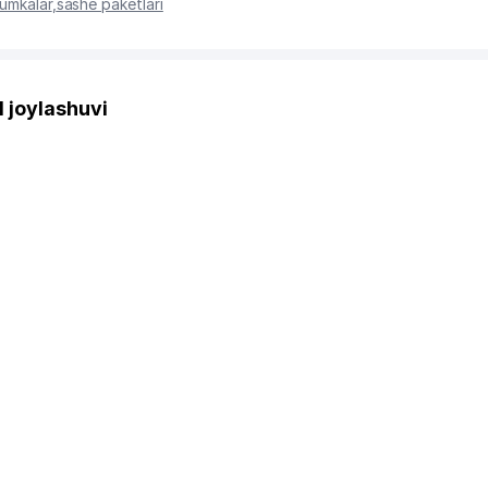
umkalar
,
sashe paketlari
joylashuvi