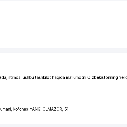
, iltimos, ushbu tashkilot haqida ma'lumotni O'zbekistonning Yel
tumani
,
ko'chasi YANGI OLMAZOR
, 51