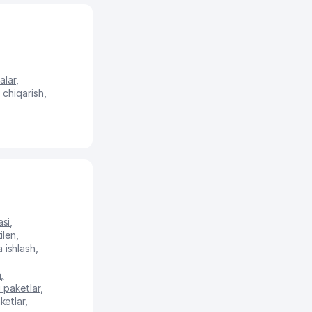
alar
,
 chiqarish
,
asi
,
ilen
,
a ishlash
,
h
,
 paketlar
,
ketlar
,