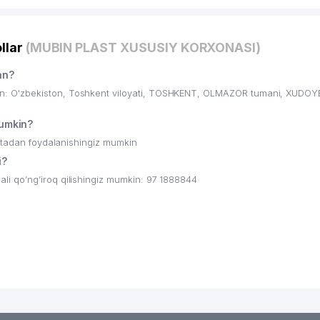
llar
(MUBIN PLAST XUSUSIY KORXONASI)
an?
n: O'zbekiston, Toshkent viloyati, TOSHKENT, OLMAZOR tumani, XUDO
umkin?
ritadan foydalanishingiz mumkin
i?
 qo’ng’iroq qilishingiz mumkin: 97 1888844