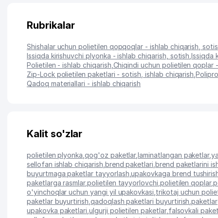
Rubrikalar
Shishalar uchun polietilen qopqoqlar - ishlab chiqarish, soti
Issiqda kirishuvchi plyonka - ishlab chiqarish, sotish
,
Issiqda 
Polietilen - ishlab chiqarish
,
Chiqindi uchun polietilen qoplar -
Zip-Lock polietilen paketlari - sotish, ishlab chiqarish
,
Polipro
Qadoq materiallari - ishlab chiqarish
Kalit so'zlar
polietilen plyonka
,
qog'oz paketlar
,
laminatlangan paketlar
,
ya
sellofan ishlab chiqarish
,
brend paketlari
,
brend paketlarini is
buyurtmaga paketlar tayyorlash
,
upakovkaga brend tushiris
paketlarga rasmlar
,
polietilen tayyorlovchi
,
polietilen qoplar
,
p
o'yinchoqlar uchun yangi yil upakovkasi
,
trikotaj uchun polie
paketlar buyurtirish
,
qadoqlash paketlari buyurtirish
,
paketlar
upakovka paketlari
,
ulgurji polietilen paketlar
,
falsovkali pake