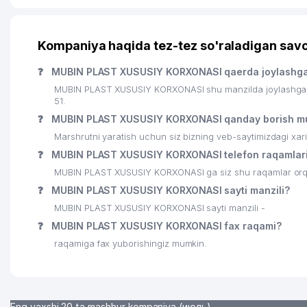
21
AQUA MIR MChJ
Kompaniya haqida tez-tez so'raladigan savo
22
AVTOOLAM MChJ
❓
MUBIN PLAST XUSUSIY KORXONASI qaerda joylashg
23
ASIA ALLIANCE BANK ATB ALMAZAR FILIALI
MUBIN PLAST XUSUSIY KORXONASI shu manzilda joylashga
51.
24
RENNOVA MChJ
❓
MUBIN PLAST XUSUSIY KORXONASI qanday borish m
25
BOHODIROV N YAKKA TARTIBDAGI TADBIRKOR
Marshrutni yaratish uchun siz bizning veb-saytimizdagi xa
❓
MUBIN PLAST XUSUSIY KORXONASI telefon raqamlar
26
MIROLIS TRADING XUSUSIY KORXONASI
MUBIN PLAST XUSUSIY KORXONASI ga siz shu raqamlar orqali
27
ALFA ENERGY TRADE MChJ
❓
MUBIN PLAST XUSUSIY KORXONASI sayti manzili?
MUBIN PLAST XUSUSIY KORXONASI sayti manzili -
28
UMT-RADIO QK MChJ
❓
MUBIN PLAST XUSUSIY KORXONASI fax raqami?
29
SILGA QARSHI DISPANSERI № 3
raqamiga fax yuborishingiz mumkin.
30
AURATON XUSUSIY KORXONASI
31
NOVOTEK MChJ
Eng yaxshi 20 ta mashhur kompaniya (июль)