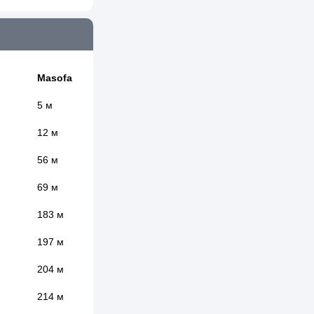
Masofa
5 м
12 м
56 м
69 м
183 м
197 м
204 м
214 м