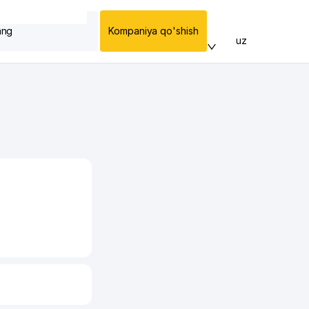
ang
Kompaniya qo'shish
uz