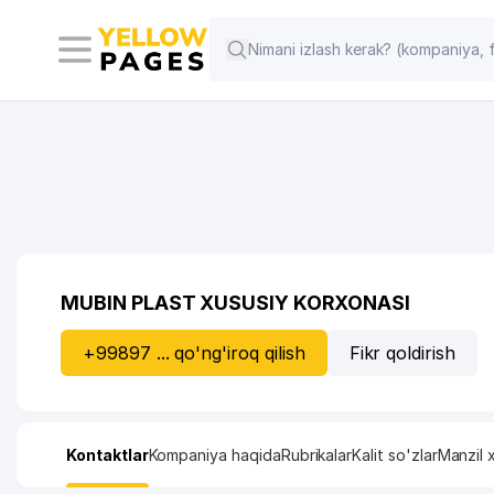
MUBIN PLAST XUSUSIY KORXONASI
+99897 ... qo'ng'iroq qilish
Fikr qoldirish
Kontaktlar
Kompaniya haqida
Rubrikalar
Kalit so'zlar
Manzil x