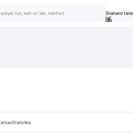
Shaharni tanl
aritasi
Statistika