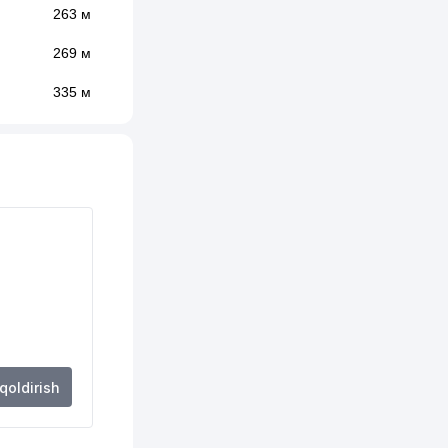
263 м
269 м
335 м
371 м
384 м
410 м
427 м
453 м
458 м
459 м
 qoldirish
465 м
467 м