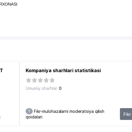
RXONASI
ST
Kompaniya sharhlari statistikasi
Umumiy sharhlar:
0
?
Fikr-mulohazalarni moderatsiya qilish
Fikr
qoidalari
8