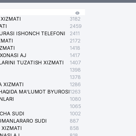
XIZMATI
3182
ATI
2459
URASI ISHONCH TELEFONI
2411
ZMATI
2172
IZMATI
1418
XONASI AJ
1417
ARINI TUZATISH XIZMATI
1407
1398
1378
 XIZMATI
1286
HAQIDA MA'LUMOT BYUROSI
1263
NLARI
1080
1065
ICHA SUDI
1002
TUMANLARARO SUDI
887
 XIZMATI
858
NASI AJ
818