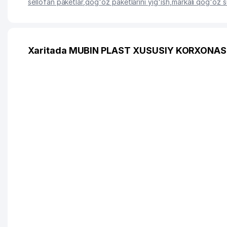
sellofan paketlar
,
qog'oz paketlarini yig'ish
,
markali qog'oz s
Xaritada MUBIN PLAST XUSUSIY KORXONASI 