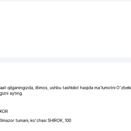
ilganingizda, iltimos, ushbu tashkilot haqida ma'lumotni O'zbek
izni ayting.
RKOR
Olmazor tumani
,
ko'chasi SHIROK
, 100