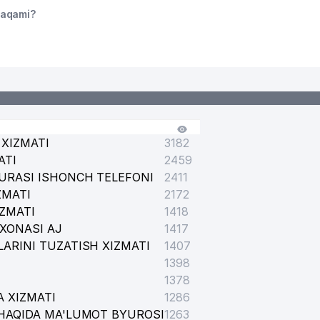
raqami?
XIZMATI
3182
ATI
2459
URASI ISHONCH TELEFONI
2411
ZMATI
2172
IZMATI
1418
XONASI AJ
1417
ARINI TUZATISH XIZMATI
1407
1398
1378
 XIZMATI
1286
HAQIDA MA'LUMOT BYUROSI
1263