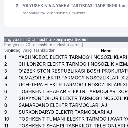
❓
POLYUSHKIN A.A YAKKA TARTIBDAGI TADBIRKOR fax 
raqamiga fax yuborishingiz mumkin.
Eng yaxshi 20 ta mashhur kompaniya (июль)
Eng yaxshi 20 ta mashhur sarlavha (июль)
Saytdagi yangi tashkilotlar
№
Nomi
1
YASHNOBOD ELEKTR TARMOG'I NOSOZLIKLARI 
2
CHILONZOR ELEKTR TARMOG'I NOSOZLIK XIZM
3
O'ZBEKISTON RESPUBLIKASI BOSH PROKURAT
4
OLMAZOR ELEKTR TARMOG'I NOSOZLIKLARI XI
5
UCH-TEPA ELEKTR TARMOG'I NOSOZLIKLARI X
6
TOSHKENT SHAHAR ELEKTR TARMOQLARI KOR
7
SHAYXONTOHUR ELEKTR TARMOG'I NOSOZLIKL
8
SAMARQAND ELEKTR TARMOQLARI AJ
9
SURXONDARYO ELEKTR TARMOQLARI AJ
10
TOSHKENT TUMANI ELEKTR TARMOG'I AVARIYA
11
TOSHKENT SHAHRI TASHKILOT TELEFONLARI 