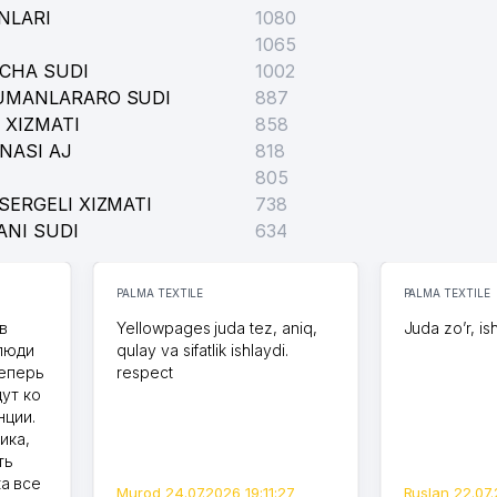
NLARI
1080
1065
ICHA SUDI
1002
TUMANLARARO SUDI
887
 XIZMATI
858
NASI AJ
818
805
SERGELI XIZMATI
738
ANI SUDI
634
PALMA TEXTILE
PALMA TEXTILE
в
Yellowpages juda tez, aniq,
Juda zo’r, is
 люди
qulay va sifatlik ishlaydi.
теперь
respect
дут ко
нции.
ика,
ть
а все
Murod 24.07.2026 19:11:27
Ruslan 22.07.