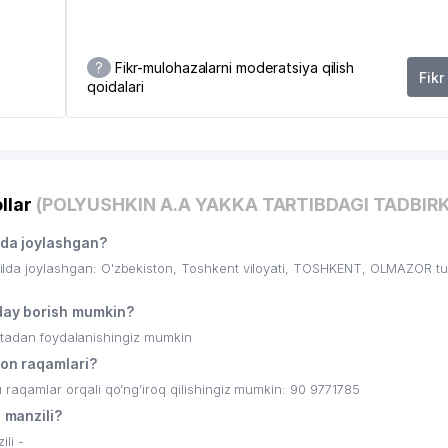
?
Fikr-mulohazalarni moderatsiya qilish
Fikr
qoidalari
llar
(POLYUSHKIN A.A YAKKA TARTIBDAGI TADBIR
da joylashgan?
a joylashgan: O'zbekiston, Toshkent viloyati, TOSHKENT, OLMAZOR tu
ay borish mumkin?
ritadan foydalanishingiz mumkin
on raqamlari?
qamlar orqali qo’ng’iroq qilishingiz mumkin: 90 9771785
manzili?
li -