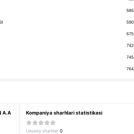
585
SI
590
675
742
745
764
802
833
883
N A.A
Kompaniya sharhlari statistikasi
959
996
Umumiy sharhlar:
0