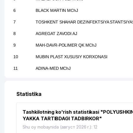
6
BLACK MARTIN MChJ
7
TOSHKENT SHAHAR DEZINFEKTSIYA STANTSIYA
8
AGREGAT ZAVODI AJ
9
MAH-DAVR-POLIMER QK MChJ
10
MUBIN PLAST XUSUSIY KORXONASI
11
ADINA-MED MChJ
12
KOMPRESSOR SAVDO-TA'MINOT MChJ
13
CANDY-GOLD QK MChJ
Statistika
14
LIGHT SNACKS MChJ
Tashkilotning ko'rish statistikasi "POLYUSHKI
15
OLMAZOR TUMANI 9-chi NOTARIAL IDORASI
YAKKA TARTIBDAGI TADBIRKOR"
16
TREST-12 AJ
Shu oy mobaynida (август 2026 г.): 12