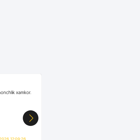
OZON MChJ
honchlik xamkor.
Зашел на Озон в
Узбекистане почти
случайно, когда коллега
показал свой кабинет и
цифры, так что я буквально
сразу загорелся этой
идеей. Регистрация заняла
всего вечер, а договор там
2026 12:09:26