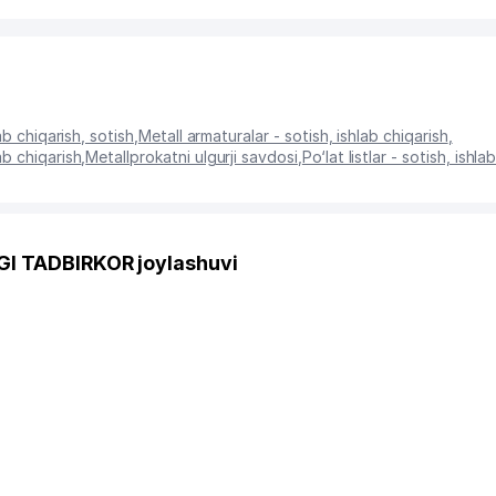
ab chiqarish, sotish
,
Metall armaturalar - sotish, ishlab chiqarish
,
ab chiqarish
,
Metallprokatni ulgurji savdosi
,
Po‘lat listlar - sotish, ishla
I TADBIRKOR joylashuvi