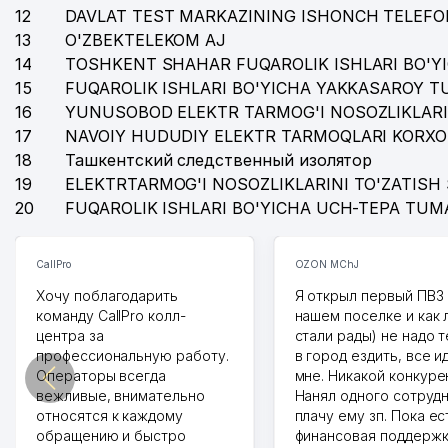
12
DAVLAT TEST MARKAZINING ISHONCH TELEFO
13
O'ZBEKTELEKOM AJ
14
TOSHKENT SHAHAR FUQAROLIK ISHLARI BO'Y
15
FUQAROLIK ISHLARI BO'YICHA YAKKASAROY 
16
YUNUSOBOD ELEKTR TARMOG'I NOSOZLIKLARI
17
NAVOIY HUDUDIY ELEKTR TARMOQLARI KORXO
18
Ташкентский следственный изолятор
19
ELEKTRTARMOG'I NOSOZLIKLARINI TO'ZATISH 
20
FUQAROLIK ISHLARI BO'YICHA UCH-TEPA TUM
CallPro
OZON MChJ
Хочу поблагодарить
Я открыл первый ПВЗ 
команду CallPro колл-
нашем поселке и как
центра за
стали рады) не надо 
профессиональную работу.
в город ездить, все и
Операторы всегда
мне. Никакой конкуре
вежливые, внимательно
Нанял одного сотрудн
относятся к каждому
плачу ему зп. Пока ес
обращению и быстро
финансовая поддержк