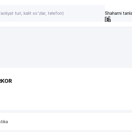
Shaharni tanl
RKOR
stika