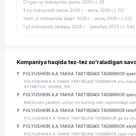
O'tgan oy mobaynida (июль 2026 г.): 36
3 oy mobaynida (июнь 2026 г. - июль 2026 г.): 132
Yarim yil mobaynida (март 2026 г. - июль 2026 г.): 222
1 yil mobaynida (январь 2025 г. - декабрь 2025 г.): 540
Kompaniya haqida tez-tez so'raladigan savo
❓
POLYUSHKIN A.A YAKKA TARTIBDAGI TADBIRKOR qaer
POLYUSHKIN A.A YAKKA TARTIBDAGI TADBIRKOR shu manzild
AYTMETOV, 100069, 100.
❓
POLYUSHKIN A.A YAKKA TARTIBDAGI TADBIRKOR qand
Marshrutni yaratish uchun siz bizning veb-saytimizdagi xa
❓
POLYUSHKIN A.A YAKKA TARTIBDAGI TADBIRKOR telef
POLYUSHKIN A.A YAKKA TARTIBDAGI TADBIRKOR ga siz shu ra
❓
POLYUSHKIN A.A YAKKA TARTIBDAGI TADBIRKOR sayti 
POLYUSHKIN A.A YAKKA TARTIBDAGI TADBIRKOR sayti manzi