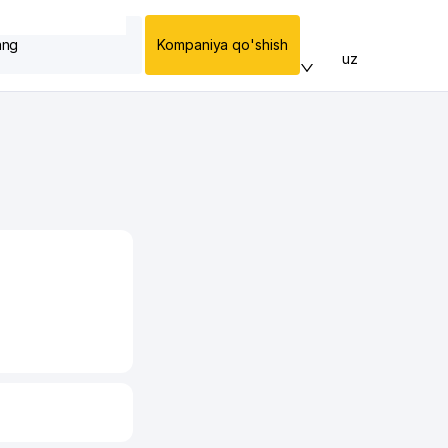
ang
Kompaniya qo'shish
uz