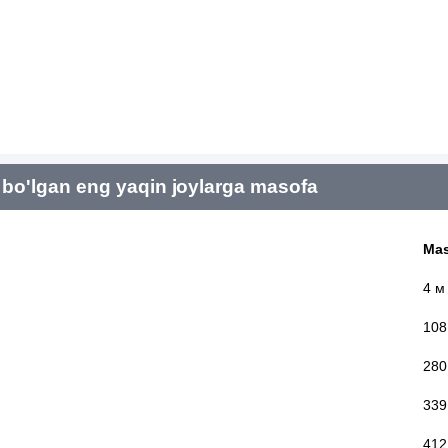
bo'lgan eng yaqin joylarga masofa
Mas
4 м
108
280
339
412