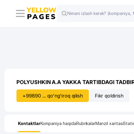
POLYUSHKIN A.A YAKKA TARTIBDAGI TADBI
+99890 ... qo'ng'iroq qilish
Fikr qoldirish
Kontaktlar
Kompaniya haqida
Rubrikalar
Manzil xaritasi
Stati