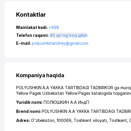
Kontaktlar
Mamlakat kodi:
+998
Telefon raqami:
90 qo'ng'iroq qilish
E-mail:
polyushkinandrey@gmail.com
Kompaniya haqida
POLYUSHKIN A.A YAKKA TARTIBDAGI TADBIRKOR ga murojaat q
Yellow Pages Uzbekistan Yellow Pages katalogida topganing
Yuridik nomi:
ПОЛЮШКИН А.А ИндП
Brend nomi:
POLYUSHKIN A.A YAKKA TARTIBDAGI TADBI
Adres:
O'zbekiston, 100069,
Toshkent viloyati
,
Toshkent
,