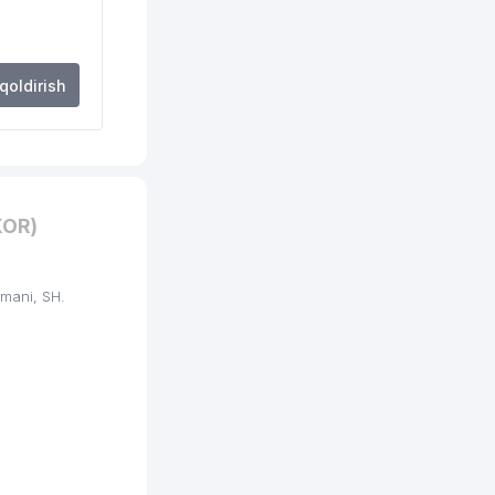
 qoldirish
KOR)
mani, SH.