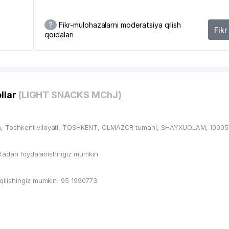
?
Fikr-mulohazalarni moderatsiya qilish
Fikr
qoidalari
llar
(LIGHT SNACKS MChJ)
, Toshkent viloyati, TOSHKENT, OLMAZOR tumani, SHAYXUOLAM, 100057,
ritadan foydalanishingiz mumkin
qilishingiz mumkin: 95 1990773