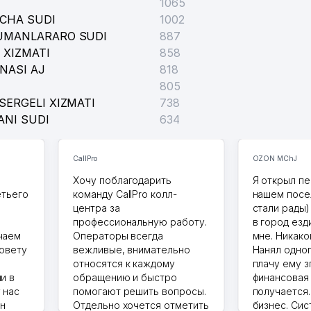
1065
ICHA SUDI
1002
TUMANLARARO SUDI
887
 XIZMATI
858
 QON TOMIRLARI DISPANSERI
NASI AJ
818
805
SERGELI XIZMATI
738
ANI SUDI
634
CallPro
OZON MChJ
Хочу поблагодарить
Я открыл пе
етьего
команду CallPro колл-
нашем посе
центра за
стали рады)
профессиональную работу.
в город езд
чаем
Операторы всегда
мне. Никако
совету
вежливые, внимательно
Нанял одног
относятся к каждому
плачу ему з
и в
обращению и быстро
финансовая
 нас
помогают решить вопросы.
получается
ин
Отдельно хочется отметить
бизнес. Си