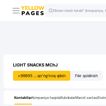
LIGHT SNACKS MChJ
+99895 ... qo'ng'iroq qilish
Fikr qoldirish
Kontaktlar
Kompaniya haqida
Rubrikalar
Manzil xaritasi
Stati