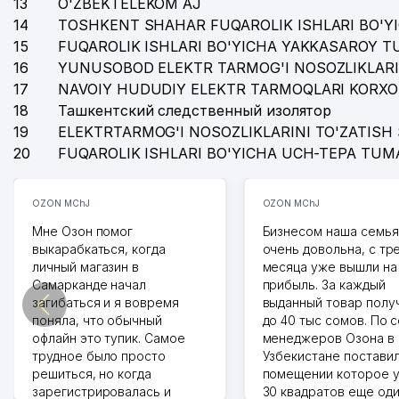
13
O'ZBEKTELEKOM AJ
14
TOSHKENT SHAHAR FUQAROLIK ISHLARI BO'Y
41
MUSTAQIL SERTIFIKAT MARKAZI MChJ
15
FUQAROLIK ISHLARI BO'YICHA YAKKASAROY 
16
YUNUSOBOD ELEKTR TARMOG'I NOSOZLIKLARI
42
OLMAZOR VA SHAYHONTOHUR TUMANLARI TER VA
17
NAVOIY HUDUDIY ELEKTR TARMOQLARI KORXO
43
PALISANDR MChJ
18
Ташкентский следственный изолятор
19
ELEKTRTARMOG'I NOSOZLIKLARINI TO'ZATISH 
44
KORINEXUZ INTERNATIONAL OILAVIY KORXONASI
20
FUQAROLIK ISHLARI BO'YICHA UCH-TEPA TUM
45
OIL INVEST GROUP MChJ
OZON MChJ
OZON MChJ
46
ALOQA BO'LIMI № 57
Мне Озон помог
Бизнесом наша семья
47
SIGNALIZATSIYA BARS MChJ
выкарабкаться, когда
очень довольна, с тр
личный магазин в
месяца уже вышли на
48
EPA ORIGINAL TOOLS MChJ
Самарканде начал
прибыль. За каждый
загибаться и я вовремя
выданный товар полу
49
SILGA QARSHI DISPANSERI № 3
поняла, что обычный
до 40 тыс сомов. По 
офлайн это тупик. Самое
менеджеров Озона в
50
SHINKONTRAKTTORG MChJ
трудное было просто
Узбекистане поставил
решиться, но когда
помещении которое у
51
KABEL-BIZNES MChJ
зарегистрировалась и
30 квадратов еще од