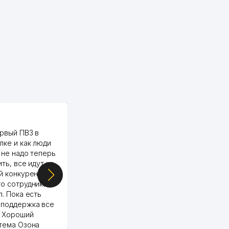
381 м
384 м
387 м
387 м
395 м
PALMA TEXTILE
397 м
рвый ПВЗ в
Yellowpages juda tez, aniq,
414 м
лке и как люди
qulay va sifatlik ishlaydi.
 не надо теперь
respect
414 м
ить, все идут ко
й конкуренции.
415 м
о сотрудника,
п. Пока есть
419 м
 поддержка все
Murod 24.07.2026 19:11:27
. Хороший
422 м
стема Озона