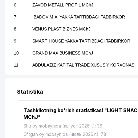
6
ZAVOD METALL PROFIL MChJ
7
IBADOV M.A. YAKKA TARTIBDAGI TADBIRKOR
8
VENUS PLAST BIZNES MChJ
9
SMART HOUSE YAKKA TARTIBDAGI TADBIRKOR
10
GRAND MAX BUSINESS MChJ
11
ABDULAZIZ KAPITAL TRADE XUSUSIY KORXONASI
12
ISHONCH XUSUSIY KORXONASI
13
FERRUMOKS MChJ
Statistika
14
PLASM AND SPECIAL TECHNOLOGY XUSUSIY KOR
Tashkilotning ko'rish statistikasi "LIGHT SNA
15
INFORM SERVIS TV MChJ
MChJ"
16
SUVSANOATMASH AJ
Shu oy mobaynida (август 2026 г.): 36
O'tgan oy mobaynida (июль 2026 г.): 78
17
AROMA LAB MChJ