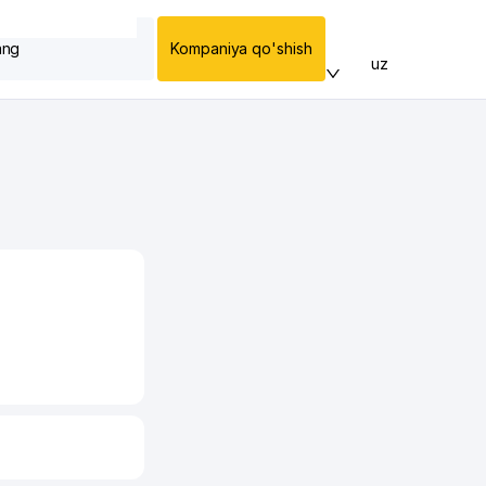
ang
Kompaniya qo'shish
uz