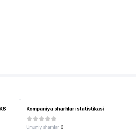
XONASI
CKS
Kompaniya sharhlari statistikasi
Umumiy sharhlar:
0