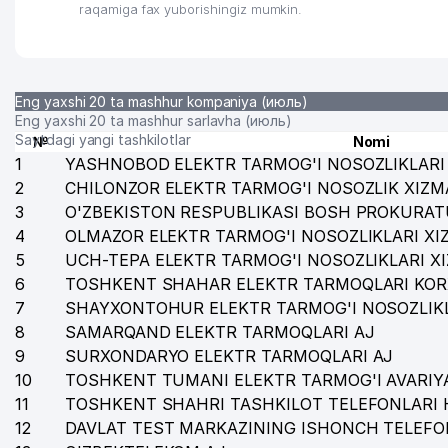
raqamiga fax yuborishingiz mumkin.
29
GARANT MEBEL MChJ
30
NIKA FARM SERVIS MChJ
31
YUGOIL LUBRICANTS MChJ
Eng yaxshi 20 ta mashhur kompaniya (июль)
Eng yaxshi 20 ta mashhur sarlavha (июль)
32
COMPETITIVE ENTERPRISES MChJ
Saytdagi yangi tashkilotlar
№
Nomi
1
YASHNOBOD ELEKTR TARMOG'I NOSOZLIKLARI 
33
CREDO METALL MASTER MChJ
2
CHILONZOR ELEKTR TARMOG'I NOSOZLIK XIZM
3
O'ZBEKISTON RESPUBLIKASI BOSH PROKURAT
34
MODERN FURNITURE MChJ
4
OLMAZOR ELEKTR TARMOG'I NOSOZLIKLARI XI
35
TREST-12 AJ
5
UCH-TEPA ELEKTR TARMOG'I NOSOZLIKLARI X
6
TOSHKENT SHAHAR ELEKTR TARMOQLARI KOR
36
ASL FAYZ XUSUSIY KORXONASI
7
SHAYXONTOHUR ELEKTR TARMOG'I NOSOZLIKL
37
ARHAT GROUP MChJ
8
SAMARQAND ELEKTR TARMOQLARI AJ
9
SURXONDARYO ELEKTR TARMOQLARI AJ
38
ADINA-MED MChJ
10
TOSHKENT TUMANI ELEKTR TARMOG'I AVARIYA
11
TOSHKENT SHAHRI TASHKILOT TELEFONLARI 
39
EMAN XUSUSIY KORXONASI
12
DAVLAT TEST MARKAZINING ISHONCH TELEFO
40
SANTEX KOTEL HEATING SISTEMS MChJ