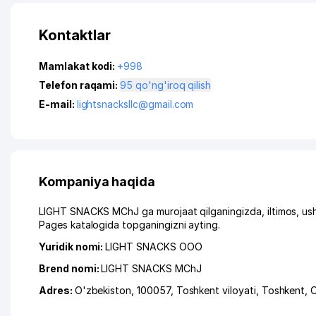
Kontaktlar
Mamlakat kodi:
+998
Telefon raqami:
95 qo'ng'iroq qilish
E-mail:
lightsnacksllc@gmail.com
Kompaniya haqida
LIGHT SNACKS MChJ ga murojaat qilganingizda, iltimos, ush
Pages katalogida topganingizni ayting.
Yuridik nomi:
LIGHT SNACKS ООО
Brend nomi:
LIGHT SNACKS MChJ
Adres:
O'zbekiston, 100057,
Toshkent viloyati
,
Toshkent
,
O