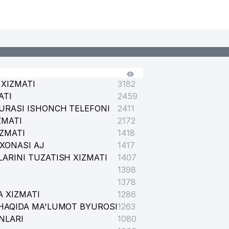
XIZMATI
3182
ATI
2459
URASI ISHONCH TELEFONI
2411
ZMATI
2172
IZMATI
1418
XONASI AJ
1417
ARINI TUZATISH XIZMATI
1407
1398
1378
 XIZMATI
1286
HAQIDA MA'LUMOT BYUROSI
1263
NLARI
1080