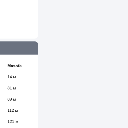
Masofa
14 м
81 м
89 м
112 м
121 м