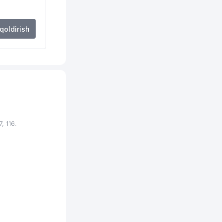
247 м
 qoldirish
255 м
261 м
268 м
269 м
271 м
 116.
274 м
285 м
287 м
293 м
295 м