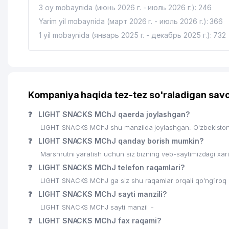
3 oy mobaynida (июнь 2026 г. - июль 2026 г.): 246
18
AXUNJANOV T.SH. YAKKA TARTIBDAGI TADBIRKOR
Yarim yil mobaynida (март 2026 г. - июль 2026 г.): 366
1 yil mobaynida (январь 2025 г. - декабрь 2025 г.): 732
19
INTIL DID MChJ
20
RUST-ALP-TEXMASH MChJ
21
MEBSYS MChJ
Kompaniya haqida tez-tez so'raladigan savo
22
QURILMA MChJ
❓
LIGHT SNACKS MChJ qaerda joylashgan?
23
ALFA KARTON SAVDO XUSUSIY KORXONASI
LIGHT SNACKS MChJ shu manzilda joylashgan: O'zbekiston
24
AGREGAT ZAVODI AJ
❓
LIGHT SNACKS MChJ qanday borish mumkin?
Marshrutni yaratish uchun siz bizning veb-saytimizdagi xa
25
EMAN MChJ
❓
LIGHT SNACKS MChJ telefon raqamlari?
26
OSCAR FURNITURE MChJ
LIGHT SNACKS MChJ ga siz shu raqamlar orqali qo’ng’iroq 
❓
LIGHT SNACKS MChJ sayti manzili?
27
GOLDEN NILE AAA MChJ
LIGHT SNACKS MChJ sayti manzili -
28
AGREGAT METALL SERVIS MChJ
❓
LIGHT SNACKS MChJ fax raqami?