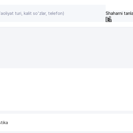
Shaharni tanl
stika