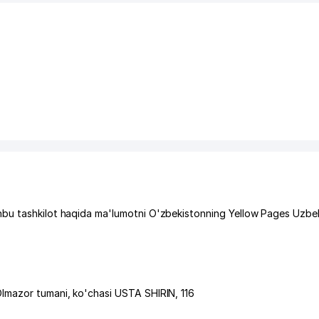
bu tashkilot haqida ma'lumotni O'zbekistonning Yellow Pages Uzbek
lmazor tumani
,
ko'chasi USTA SHIRIN
, 116