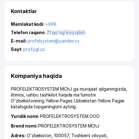
Kontaktlar
Mamlakat kodi:
+998
Telefon raqami:
71 qo'ng'iroq qilish
E-mail:
profelsystem@yandex.ru
Sayt:
profy.gl.uz
Kompaniya haqida
PROFELEKTROSYSTEM MChJ ga murojaat qilganingizda,
iltimos, ushbu tashkilot haqida ma'lumotni
O'zbekistonning Yellow Pages Uzbekistan Yellow Pages
katalogida topganingizni ayting.
Yuridik nomi:
PROFELEKTROSYSTEM ООО
Brend nomi:
PROFELEKTROSYSTEM MChJ
Adres:
O'zbekiston, 100057,
Toshkent viloyati
,