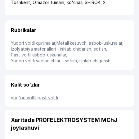
Toshkent
,
Olmazor tumani
,
ko'chasi SHIROK
, 2
Rubrikalar
Yuqori voltli qurilmalar
,
Metall kesuvchi asbob-uskunalar
,
Izolyatsiya materiallari - ishlab chiqarish, sotish
,
Past voltli asbob-uskunalar
,
Yuqori voltli saqlagichlar - sotish, ishlab chiqarish
Kalit so'zlar
yuq'ori voltli
,
past voltli
Xaritada PROFELEKTROSYSTEM MChJ
joylashuvi