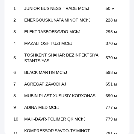
1
JUNIOR BUSINESS-TRADE MChJ
50 м
2
ENERGOUSKUNATA'MINOT MChJ
228 м
3
ELEKTRASBOBSAVDO MChJ
295 м
4
MAZALI OSH TUZI MChJ
370 м
TOSHKENT SHAHAR DEZINFEKTSIYA
5
570 м
STANTSIYASI
6
BLACK MARTIN MChJ
598 м
7
AGREGAT ZAVODI AJ
651 м
8
MUBIN PLAST XUSUSIY KORXONASI
690 м
9
ADINA-MED MChJ
777 м
10
MAH-DAVR-POLIMER QK MChJ
779 м
KOMPRESSOR SAVDO-TA'MINOT
11
791 м