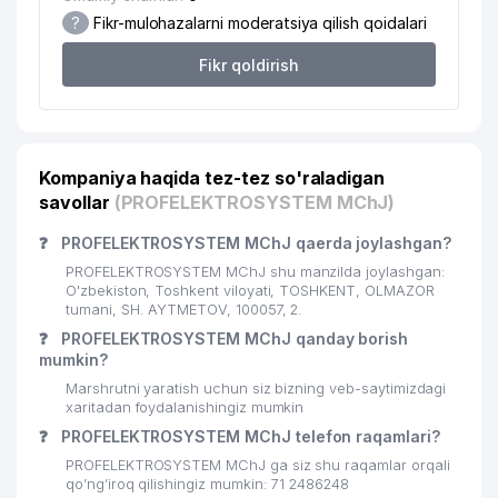
?
Fikr-mulohazalarni moderatsiya qilish qoidalari
Fikr qoldirish
Kompaniya haqida tez-tez so'raladigan
savollar
(PROFELEKTROSYSTEM MChJ)
❓
PROFELEKTROSYSTEM MChJ qaerda joylashgan?
PROFELEKTROSYSTEM MChJ shu manzilda joylashgan:
O'zbekiston, Toshkent viloyati, TOSHKENT, OLMAZOR
tumani, SH. AYTMETOV, 100057, 2.
❓
PROFELEKTROSYSTEM MChJ qanday borish
mumkin?
Marshrutni yaratish uchun siz bizning veb-saytimizdagi
xaritadan foydalanishingiz mumkin
❓
PROFELEKTROSYSTEM MChJ telefon raqamlari?
PROFELEKTROSYSTEM MChJ ga siz shu raqamlar orqali
qo’ng’iroq qilishingiz mumkin: 71 2486248