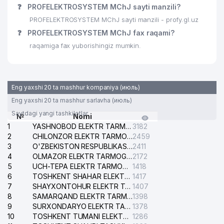
❓
PROFELEKTROSYSTEM MChJ sayti manzili?
PROFELEKTROSYSTEM MChJ sayti manzili - profy.gl.uz
❓
PROFELEKTROSYSTEM MChJ fax raqami?
raqamiga fax yuborishingiz mumkin.
Eng yaxshi 20 ta mashhur kompaniya (июль)
Eng yaxshi 20 ta mashhur sarlavha (июль)
Saytdagi yangi tashkilotlar
№
Nomi
1
YASHNOBOD ELEKTR TARMOG'I NOSOZLIKLARI XIZMATI
3182
2
CHILONZOR ELEKTR TARMOG'I NOSOZLIK XIZMATI
2459
3
O'ZBEKISTON RESPUBLIKASI BOSH PROKURATURASI ISHONCH TELEFONI
2411
4
OLMAZOR ELEKTR TARMOG'I NOSOZLIKLARI XIZMATI
2172
5
UCH-TEPA ELEKTR TARMOG'I NOSOZLIKLARI XIZMATI
1418
6
TOSHKENT SHAHAR ELEKTR TARMOQLARI KORXONASI AJ
1417
7
SHAYXONTOHUR ELEKTR TARMOG'I NOSOZLIKLARINI TUZATISH XIZMATI
1407
8
SAMARQAND ELEKTR TARMOQLARI AJ
1398
9
SURXONDARYO ELEKTR TARMOQLARI AJ
1378
10
TOSHKENT TUMANI ELEKTR TARMOG'I AVARIYA XIZMATI
1286