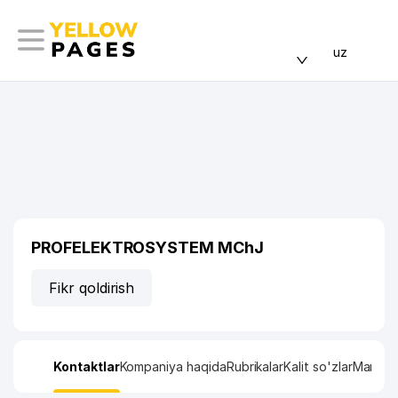
uz
PROFELEKTROSYSTEM MChJ
Fikr qoldirish
Kontaktlar
Kompaniya haqida
Rubrikalar
Kalit so'zlar
Manzil x