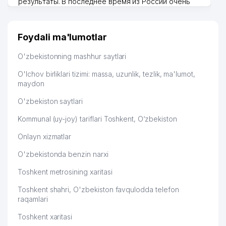
результаты. В последнее время из России очень
много заказывают, а вначале только по
Узбекистану брали, но вяло. Удалось раскрутиться,
дальше развиваюсь потихоньку😊
Foydali ma'lumotlar
Hamida 03.08.2026 12:45:39
O'zbekistonning mashhur saytlari
O'lchov birliklari tizimi: massa, uzunlik, tezlik, ma'lumot,
maydon
O'zbekiston saytlari
Kommunal (uy-joy) tariflari Toshkent, O‘zbekiston
Onlayn xizmatlar
O'zbekistonda benzin narxi
Toshkent metrosining xaritasi
Toshkent shahri, O'zbekiston favqulodda telefon
raqamlari
Toshkent xaritasi