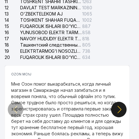
11
TOSHKENT SHAHRI TASHKILOT TELEFONLARI HAQIDA MA'LUMOT BYUROSI
1263
12
DAVLAT TEST MARKAZINING ISHONCH TELEFONLARI
1080
13
O'ZBEKTELEKOM AJ
1065
14
TOSHKENT SHAHAR FUQAROLIK ISHLARI BO'YICHA SUDI
1002
15
FUQAROLIK ISHLARI BO'YICHA YAKKASAROY TUMANLARARO SUDI
887
16
YUNUSOBOD ELEKTR TARMOG'I NOSOZLIKLARI XIZMATI
858
17
NAVOIY HUDUDIY ELEKTR TARMOQLARI KORXONASI AJ
818
18
Ташкентский следственный изолятор
805
19
ELEKTRTARMOG'I NOSOZLIKLARINI TO'ZATISH SERGELI XIZMATI
738
20
FUQAROLIK ISHLARI BO'YICHA UCH-TEPA TUMANI SUDI
634
OZON MChJ
Мне Озон помог выкарабкаться, когда личный
магазин в Самарканде начал загибаться и я
вовремя поняла, что обычный офлайн это тупик.
Самое трудное было просто решиться, но когда
зарегистрировалась и отправила первые заказы,
весь страх сразу ушел. Площадка полностью
берет на себя доставку до клиентов и для одежды
тут хранение бесплатное первый год, хорошая
экономия. Раньше боялась рекламы, а теперь вижу