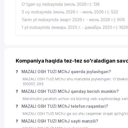
O'tgan oy mobaynida (июль 2026 г.): 138
17
AERO TECHNIC SERVICE MChJ
3 oy mobaynida (июнь 2026 г. - июль 2026 г.): 522
18
DOMINANT SPICE PRODUCT MChJ
Yarim yil mobaynida (март 2026 г. - июль 2026 г.): 906
1 yil mobaynida (январь 2025 г. - декабрь 2025 г.): 162
19
SILGA QARSHI DISPANSERI № 3
20
ECO SANTEX MChJ
21
DORI-DARMON SOTISH BO'LIMI AK
Kompaniya haqida tez-tez so'raladigan savo
22
RENT SERVICE LEADER MChJ
❓
MAZALI OSH TUZI MChJ qaerda joylashgan?
23
VARIANT MEDIA DEVELOPMENT GROUP XUSUSIY KO
MAZALI OSH TUZI MChJ shu manzilda joylashgan: O'zbeki
100057, 293.
24
HOME STYLE XUSUSIY KORXONASI
❓
MAZALI OSH TUZI MChJ qanday borish mumkin?
25
GOLD PREMIUM PRODUCT MChJ
Marshrutni yaratish uchun siz bizning veb-saytimizdagi xa
❓
MAZALI OSH TUZI MChJ telefon raqamlari?
26
O'ZMATBAA-TA'MINOT MChJ
MAZALI OSH TUZI MChJ ga siz shu raqamlar orqali qo’ng’iro
27
UZBEK SAVDO EXPORT MChJ
❓
MAZALI OSH TUZI MChJ sayti manzili?