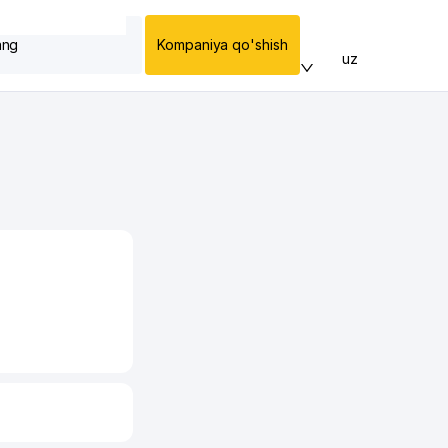
ang
Kompaniya qo'shish
uz