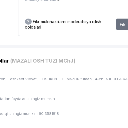
?
Fikr-mulohazalarni moderatsiya qilish
Fikr
qoidalari
6
llar
(MAZALI OSH TUZI MChJ)
RXONASI
ston, Toshkent viloyati, TOSHKENT, OLMAZOR tumani, 4-chi ABDULLA K
ritadan foydalanishingiz mumkin
q qilishingiz mumkin: 90 3581818