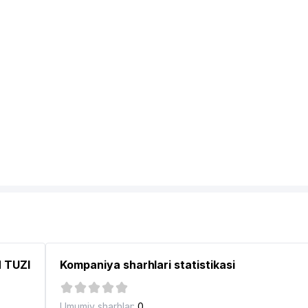
ORXONALARI ASSOTSIATSIYASI
H TUZI
Kompaniya sharhlari statistikasi
Umumiy sharhlar:
0