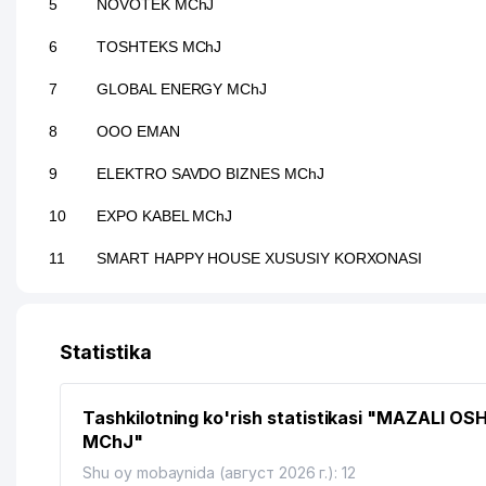
5
NOVOTEK MChJ
6
TOSHTEKS MChJ
7
GLOBAL ENERGY MChJ
8
OOO EMAN
9
ELEKTRO SAVDO BIZNES MChJ
10
EXPO KABEL MChJ
11
SMART HAPPY HOUSE XUSUSIY KORXONASI
12
O’ZBEKISTON MEBEL VA YOG’OCHSOZLIK SANOATI K
13
OLMAZOR TUMAN DEZINFEKSIYA STANSIYASI
Statistika
14
UMT-RADIO QK MChJ
Tashkilotning ko'rish statistikasi "MAZALI OS
15
SANTEXSAVDO MChJ
MChJ"
16
SILVER NILE MChJ
Shu oy mobaynida (август 2026 г.): 12