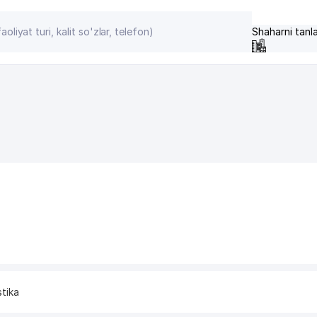
Shaharni tanl
stika