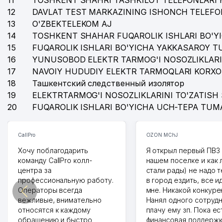
11
TOSHKENT SHAHRI TASHKILOT TELEFONLARI 
12
DAVLAT TEST MARKAZINING ISHONCH TELEFO
40
EXCLUSIVE TECHNO BUSINESS MChJ
13
O'ZBEKTELEKOM AJ
41
AVANGARD MEGA GOLD MChJ
14
TOSHKENT SHAHAR FUQAROLIK ISHLARI BO'Y
15
FUQAROLIK ISHLARI BO'YICHA YAKKASAROY 
42
MIROLIS TRADING XUSUSIY KORXONASI
16
YUNUSOBOD ELEKTR TARMOG'I NOSOZLIKLARI
17
43
NAVOIY HUDUDIY ELEKTR TARMOQLARI KORXO
CREDO METALL MASTER MChJ
18
Ташкентский следственный изолятор
44
AGREGAT METALL SERVIS MChJ
19
ELEKTRTARMOG'I NOSOZLIKLARINI TO'ZATISH 
20
FUQAROLIK ISHLARI BO'YICHA UCH-TEPA TUM
45
VALESSIO COSMETICS MChJ XK
46
MARKETING-SERVIS MChJ
CallPro
OZON MChJ
47
ALMUS COMPANIES XK MChJ
Хочу поблагодарить
Я открыл первый ПВЗ 
команду CallPro колл-
нашем поселке и как
48
TESLA ELECTRICAL GROUP MChJ
центра за
стали рады) не надо 
профессиональную работу.
в город ездить, все и
49
YUGOIL LUBRICANTS MChJ
Операторы всегда
мне. Никакой конкуре
вежливые, внимательно
Нанял одного сотрудн
50
QURILMA MChJ
относятся к каждому
плачу ему зп. Пока ес
обращению и быстро
финансовая поддержк