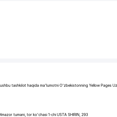
 ushbu tashkilot haqida ma'lumotni O'zbekistonning Yellow Pages U
lmazor tumani
,
tor ko'chasi 1-chi USTA SHIRIN
, 293