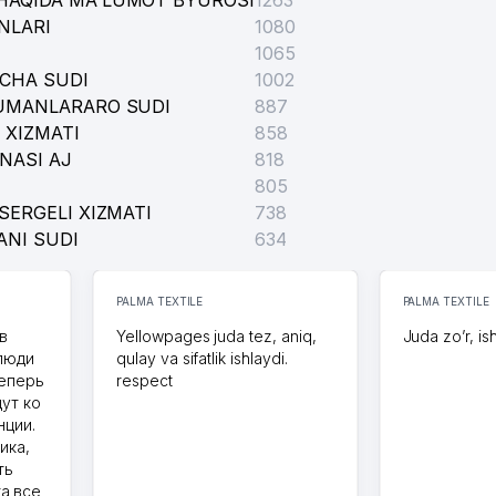
HAQIDA MA'LUMOT BYUROSI
1263
NLARI
1080
1065
ICHA SUDI
1002
TUMANLARARO SUDI
887
 XIZMATI
858
NASI AJ
818
805
SERGELI XIZMATI
738
ANI SUDI
634
PALMA TEXTILE
PALMA TEXTILE
в
Yellowpages juda tez, aniq,
Juda zo’r, is
 люди
qulay va sifatlik ishlaydi.
теперь
respect
дут ко
нции.
ика,
ть
а все