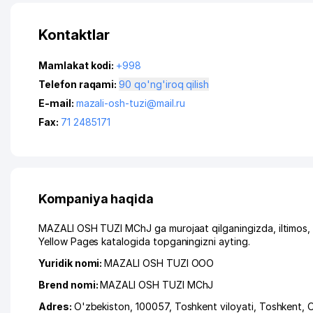
Kontaktlar
Mamlakat kodi:
+998
Telefon raqami:
90 qo'ng'iroq qilish
E-mail:
mazali-osh-tuzi@mail.ru
Fax:
71 2485171
Kompaniya haqida
MAZALI OSH TUZI MChJ ga murojaat qilganingizda, iltimos,
Yellow Pages katalogida topganingizni ayting.
Yuridik nomi:
MAZALI OSH TUZI ООО
Brend nomi:
MAZALI OSH TUZI MChJ
Adres:
O'zbekiston, 100057,
Toshkent viloyati
,
Toshkent
,
O