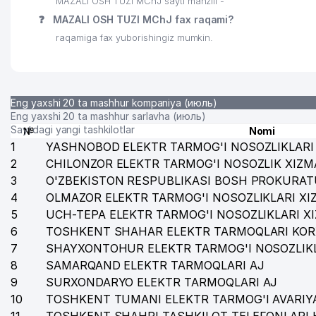
MAZALI OSH TUZI MChJ sayti manzili -
28
STONE BUILD MChJ
❓
MAZALI OSH TUZI MChJ fax raqami?
29
BOLALAR BOG'CHASI № 16
raqamiga fax yuborishingiz mumkin.
30
DUNYO OSH TUZI XUSUSIY KORXONASI
31
ELEKTR TEXNIKA ANJOMLAR SAVDOSI MChJ
Eng yaxshi 20 ta mashhur kompaniya (июль)
32
BOHODIROV N YAKKA TARTIBDAGI TADBIRKOR
Eng yaxshi 20 ta mashhur sarlavha (июль)
Saytdagi yangi tashkilotlar
№
Nomi
33
TECHNOGROUP MChJ
1
YASHNOBOD ELEKTR TARMOG'I NOSOZLIKLARI 
2
CHILONZOR ELEKTR TARMOG'I NOSOZLIK XIZM
34
RENNOVA MChJ
3
O'ZBEKISTON RESPUBLIKASI BOSH PROKURAT
4
35
OLMAZOR ELEKTR TARMOG'I NOSOZLIKLARI XI
VULKAN TRADE MChJ
5
UCH-TEPA ELEKTR TARMOG'I NOSOZLIKLARI X
36
NV-METALL SERVICE MChJ
6
TOSHKENT SHAHAR ELEKTR TARMOQLARI KOR
7
SHAYXONTOHUR ELEKTR TARMOG'I NOSOZLIKL
37
KABEL-BIZNES MChJ
8
SAMARQAND ELEKTR TARMOQLARI AJ
38
MODERN FURNITURE MChJ
9
SURXONDARYO ELEKTR TARMOQLARI AJ
10
TOSHKENT TUMANI ELEKTR TARMOG'I AVARIYA
39
CARRERA PRO ENGINEERING MChJ