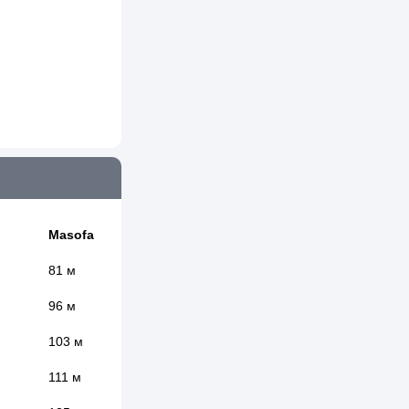
Masofa
81 м
96 м
103 м
111 м