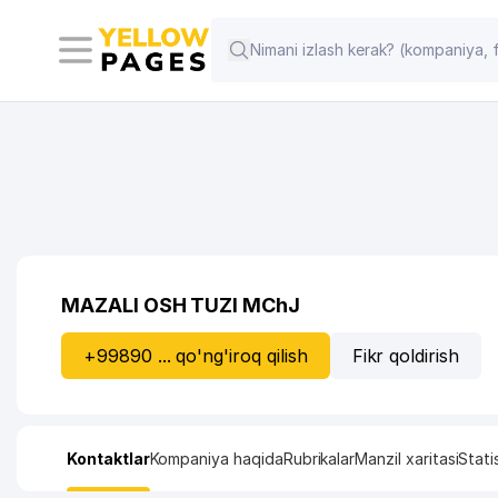
MAZALI OSH TUZI MChJ
+99890 ... qo'ng'iroq qilish
Fikr qoldirish
Kontaktlar
Kompaniya haqida
Rubrikalar
Manzil xaritasi
Stati