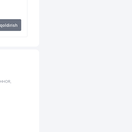
166 м
178 м
 qoldirish
182 м
187 м
190 м
191 м
195 м
AHHOR,
197 м
204 м
213 м
218 м