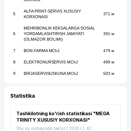
ALFA PRINT-SERVIS XUSUSIY
5
371 м
KORXONASI
MEHRIBONLIK KEKSALARGA SOSIAL
6
YORDAMLASHTIRISH JAMIYATI
391 м
(OLMAZOR BO'LIMI)
7
BON-FARMA MChJ
479 м
8
ELEKTRONURSERVIS MChJ
499 м
9
BIRJASERVISUSKUNA MChJ
503 м
10
BIRJASERVISKOMPLEKT MChJ
516 м
Statistika
11
BIRJASERVISBUTLASH MChJ
516 м
12
ENERGOUSKUNATA'MINOT MChJ
521 м
Tashkilotning ko'rish statistikasi "MEGA
UNIVERSAL SIFAT SAVDO BIZNES
TRINITY XUSUSIY KORXONASI"
13
526 м
MChJ
Shu oy mobaynida (август 2026 г.): 42