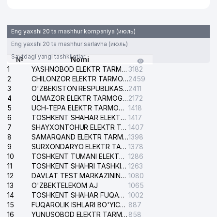
35
JUNIOR BUSINESS-TRADE MChJ
660 м
ASIA ALLIANCE BANK ATB ALMAZAR
36
662 м
Eng yaxshi 20 ta mashhur kompaniya (июль)
FILIALI
Eng yaxshi 20 ta mashhur sarlavha (июль)
37
ALFA PRINT XUSUSIY KORXONASI
666 м
Saytdagi yangi tashkilotlar
№
Nomi
1
YASHNOBOD ELEKTR TARMOG'I NOSOZLIKLARI XIZMATI
3182
38
ECO SANTEX MChJ
671 м
2
CHILONZOR ELEKTR TARMOG'I NOSOZLIK XIZMATI
2459
3
O'ZBEKISTON RESPUBLIKASI BOSH PROKURATURASI ISHONCH TELEFONI
2411
39
HOME STYLE XUSUSIY KORXONASI
691 м
4
OLMAZOR ELEKTR TARMOG'I NOSOZLIKLARI XIZMATI
2172
5
UCH-TEPA ELEKTR TARMOG'I NOSOZLIKLARI XIZMATI
1418
40
BERAD MUTCO MChJ
695 м
6
TOSHKENT SHAHAR ELEKTR TARMOQLARI KORXONASI AJ
1417
7
SHAYXONTOHUR ELEKTR TARMOG'I NOSOZLIKLARINI TUZATISH XIZMATI
1407
ELEKTR TEXNIKA ANJOMLAR
41
698 м
8
SAMARQAND ELEKTR TARMOQLARI AJ
1398
SAVDOSI MChJ
9
SURXONDARYO ELEKTR TARMOQLARI AJ
1378
10
TOSHKENT TUMANI ELEKTR TARMOG'I AVARIYA XIZMATI
1286
42
GLOBAL FOOD MChJ
699 м
11
TOSHKENT SHAHRI TASHKILOT TELEFONLARI HAQIDA MA'LUMOT BYUROSI
1263
12
DAVLAT TEST MARKAZINING ISHONCH TELEFONLARI
1080
43
RIKOM INTER TRADE MChJ
699 м
13
O'ZBEKTELEKOM AJ
1065
14
TOSHKENT SHAHAR FUQAROLIK ISHLARI BO'YICHA SUDI
1002
44
DOMINANT SPICE PRODUCT MChJ
703 м
15
FUQAROLIK ISHLARI BO'YICHA YAKKASAROY TUMANLARARO SUDI
887
16
YUNUSOBOD ELEKTR TARMOG'I NOSOZLIKLARI XIZMATI
858
45
INTERMAXSUSQURILISH MChJ
707 м