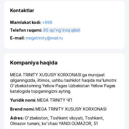
Kontaktlar
Mamlakat kodi:
+998
Telefon raqami:
95 qo'ng'iroq qilish
E-mail:
megatrinity@mail.ru
Kompaniya haqida
MEGA TRINITY XUSUSIY KORXONASI ga murojaat
qilganingizda, iltimos, ushbu tashkilot haqida ma'lumotni
O'zbekistonning Yellow Pages Uzbekistan Yellow Pages
katalogida topganingizni ayting.
Yuridik nomi:
MEGA TRINITY ЧП
Brend nomi:
MEGA TRINITY XUSUSIY KORXONASI
Adres:
O'zbekiston,
Toshkent viloyati
,
Toshkent
,
Olmazor tumani
,
ko'chasi YANGI OLMAZOR
, 51