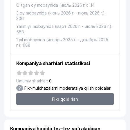
14
O'tgan oy mobaynida (июль 2026 г.): 114
ENERGOPRIBOR MChJ
527 м
3 oy mobaynida (июнь 2026 г. - июль 2026 г.):
15
MAZALI OSH TUZI MChJ
527 м
306
Yarim yil mobaynida (март 2026 г. - июль 2026 г.):
16
ELECTRO REM STROY MChJ
529 м
558
17
ELEKTRJIHOZNUR MChJ
533 м
1 yil mobaynida (январь 2025 г. - декабрь 2025
г.): 1188
18
MAISHIYTA'MINOT MChJ
535 м
19
ELEKTRASBOBSAVDO MChJ
536 м
Kompaniya sharhlari statistikasi
ELEKTROTA'MINOT OILAVIY
20
541 м
KORXONASI
Umumiy sharhlar:
0
?
Fikr-mulohazalarni moderatsiya qilish qoidalari
OLMAZOR TUMANI MADANIYAT
21
547 м
BO'LIMI
Fikr qoldirish
EXCLUSIVE TECHNO BUSINESS
22
547 м
MChJ
23
INTER MET STEEL MChJ
587 м
Kompaniya haqida tez-tez so'raladigan