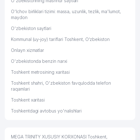
O'zbekistonning mashhur saytlari
KOMPRESSOR SAVDO-TA'MINOT
O'lchov birliklari tizimi: massa, uzunlik, tezlik, ma'lumot,
56
970 м
MChJ
maydon
O'zbekiston saytlari
57
KAMILOV KLEY XUSUSIY KORXONASI
976 м
Kommunal (uy-joy) tariflari Toshkent, O‘zbekiston
OLMAZOR TUMANI 1-chi NOTARIAL
58
998 м
IDORASI
Onlayn xizmatlar
O'zbekistonda benzin narxi
Toshkent metrosining xaritasi
Toshkent shahri, O'zbekiston favqulodda telefon
raqamlari
Toshkent xaritasi
Toshkentdagi avtobus yo'nalishlari
MEGA TRINITY XUSUSIY KORXONASI Toshkent,