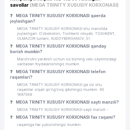
savollar
(MEGA TRINITY XUSUSIY KORXONASI)
24
THERMAL SYSTEMS MChJ
589 м
❓
MEGA TRINITY XUSUSIY KORXONASI qaerda
25
BOJMET-SERVIS MChJ
591 м
joylashgan?
26
MARKETING-SERVIS MChJ
596 м
MEGA TRINITY XUSUSIY KORXONASI shu manzilda
joylashgan: O'zbekiston, Toshkent viloyati, TOSHKENT,
27
OLMAZOR tumani, XUDOYBERGANOV, 51.
LEADER ELECTRO TRADE MChJ
597 м
❓
MEGA TRINITY XUSUSIY KORXONASI qanday
ELECTRO MAX GROUP XUSUSIY
borish mumkin?
28
598 м
KORXONASI
Marshrutni yaratish uchun siz bizning veb-saytimizdagi
xaritadan foydalanishingiz mumkin
29
SOLIH TRANS TRADE MChJ
624 м
❓
MEGA TRINITY XUSUSIY KORXONASI telefon
raqamlari?
30
BARAKA-YUTUQ MChJ
624 м
MEGA TRINITY XUSUSIY KORXONASI ga siz shu
31
GLOBAL ENERGY MChJ
627 м
raqamlar orqali qo’ng’iroq qilishingiz mumkin: 95
1697569
32
TOSHTEKS MChJ
636 м
❓
MEGA TRINITY XUSUSIY KORXONASI sayti manzili?
MEGA TRINITY XUSUSIY KORXONASI sayti manzili -
33
MAGNETOPTTORG QK MChJ
640 м
❓
MEGA TRINITY XUSUSIY KORXONASI fax raqami?
34
KWIK PRINT MChJ
646 м
raqamiga fax yuborishingiz mumkin.