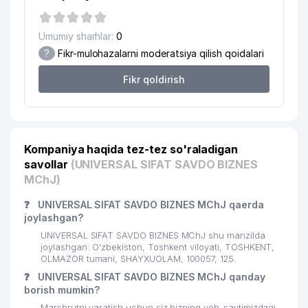
20
MARKETING-SERVIS MChJ
178 м
21
MAGNETOPTTORG QK MChJ
186 м
Umumiy sharhlar:
0
?
Fikr-mulohazalarni moderatsiya qilish qoidalari
22
JUNIOR BUSINESS-TRADE MChJ
231 м
Fikr qoldirish
23
KAMALAK-PRINT MChJ
233 м
24
ALFA PRINT XUSUSIY KORXONASI
241 м
25
BERAD MUTCO MChJ
260 м
Kompaniya haqida tez-tez so'raladigan
savollar
(UNIVERSAL SIFAT SAVDO BIZNES
26
GLOBAL FOOD MChJ
263 м
MChJ)
27
RIKOM INTER TRADE MChJ
266 м
❓
UNIVERSAL SIFAT SAVDO BIZNES MChJ qaerda
joylashgan?
28
INTERMAXSUSQURILISH MChJ
272 м
UNIVERSAL SIFAT SAVDO BIZNES MChJ shu manzilda
29
GOOD FOOD GROUP QK MChJ
341 м
joylashgan: O'zbekiston, Toshkent viloyati, TOSHKENT,
OLMAZOR tumani, SHAYXUOLAM, 100057, 125.
ELEKTR TEXNIKA ANJOMLAR
❓
UNIVERSAL SIFAT SAVDO BIZNES MChJ qanday
30
369 м
SAVDOSI MChJ
borish mumkin?
Marshrutni yaratish uchun siz bizning veb-saytimizdagi