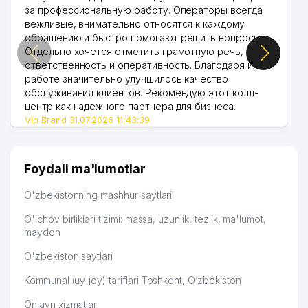
за профессиональную работу. Операторы всегда
52
INTIL DID MChJ
766 м
вежливые, внимательно относятся к каждому
обращению и быстро помогают решить вопросы.
53
MAH-DAVR-POLIMER QK MChJ
844 м
Отдельно хочется отметить грамотную речь,
ответственность и оперативность. Благодаря их
54
RTD-SERVIS XUSUSIY KORXONASI
890 м
работе значительно улучшилось качество
обслуживания клиентов. Рекомендую этот колл-
55
OIL INVEST GROUP MChJ
915 м
центр как надежного партнера для бизнеса.
Vip Brand 31.07.2026 11:43:39
KOMPRESSOR SAVDO-TA'MINOT
56
945 м
MChJ
57
BON-FARMA MChJ
950 м
Foydali ma'lumotlar
58
HERBAL PHARMA MChJ
986 м
O'zbekistonning mashhur saytlari
ASIA ALLIANCE BANK ATB ALMAZAR
O'lchov birliklari tizimi: massa, uzunlik, tezlik, ma'lumot,
59
996 м
FILIALI
maydon
O'zbekiston saytlari
Kommunal (uy-joy) tariflari Toshkent, O‘zbekiston
Onlayn xizmatlar