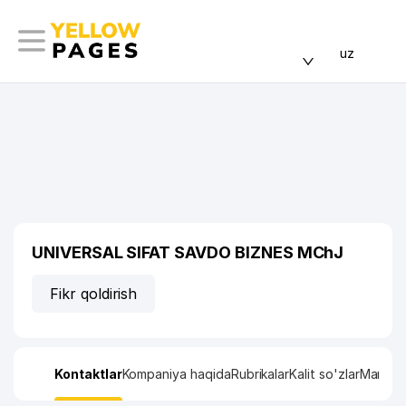
uz
UNIVERSAL SIFAT SAVDO BIZNES MChJ
Fikr qoldirish
Kontaktlar
Kompaniya haqida
Rubrikalar
Kalit so'zlar
Manzil x