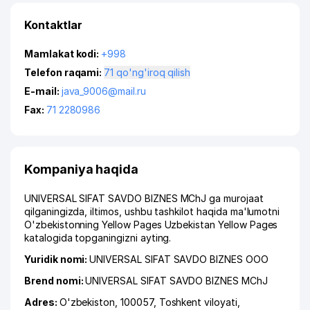
Kontaktlar
Mamlakat kodi:
+998
Telefon raqami:
71 qo'ng'iroq qilish
E-mail:
java_9006@mail.ru
Fax:
71 2280986
Kompaniya haqida
UNIVERSAL SIFAT SAVDO BIZNES MChJ ga murojaat
qilganingizda, iltimos, ushbu tashkilot haqida ma'lumotni
O'zbekistonning Yellow Pages Uzbekistan Yellow Pages
katalogida topganingizni ayting.
Yuridik nomi:
UNIVERSAL SIFAT SAVDO BIZNES ООО
Brend nomi:
UNIVERSAL SIFAT SAVDO BIZNES MChJ
Adres:
O'zbekiston, 100057,
Toshkent viloyati
,