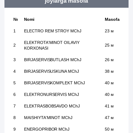
joylarga masofa
№
Nomi
Masofa
1
ELECTRO REM STROY MChJ
23 м
ELEKTROTA'MINOT OILAVIY
2
25 м
KORXONASI
3
BIRJASERVISBUTLASH MChJ
26 м
4
BIRJASERVISUSKUNA MChJ
38 м
5
BIRJASERVISKOMPLEKT MChJ
40 м
6
ELEKTRONURSERVIS MChJ
40 м
7
ELEKTRASBOBSAVDO MChJ
41 м
8
MAISHIYTA'MINOT MChJ
47 м
9
ENERGOPRIBOR MChJ
50 м