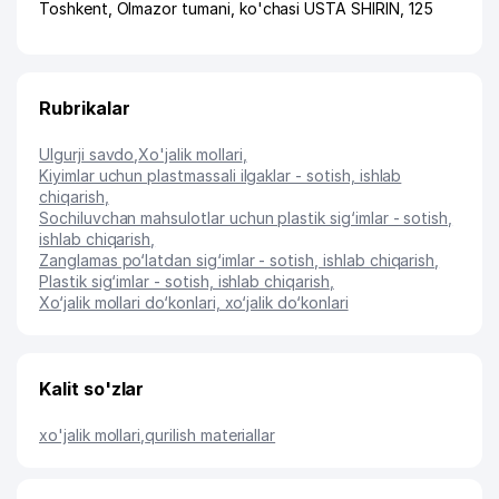
Toshkent
,
Olmazor tumani
,
ko'chasi USTA SHIRIN
, 125
Rubrikalar
Ulgurji savdo
,
Xo'jalik mollari
,
Kiyimlar uchun plastmassali ilgaklar - sotish, ishlab
chiqarish
,
Sochiluvchan mahsulotlar uchun plastik sig‘imlar - sotish,
ishlab chiqarish
,
Zanglamas po‘latdan sig‘imlar - sotish, ishlab chiqarish
,
Plastik sig‘imlar - sotish, ishlab chiqarish
,
Xo‘jalik mollari do‘konlari, xo‘jalik do‘konlari
Kalit so'zlar
xo'jalik mollari
,
qurilish materiallar