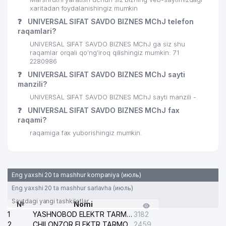
TOSHKENT SHAHAR DEZINFEKTSIYA
31
388 м
xaritadan foydalanishingiz mumkin
STANTSIYASI
❓
UNIVERSAL SIFAT SAVDO BIZNES MChJ telefon
raqamlari?
32
ECO SANTEX MChJ
403 м
UNIVERSAL SIFAT SAVDO BIZNES MChJ ga siz shu
33
GLOBAL ENERGY MChJ
410 м
raqamlar orqali qo’ng’iroq qilishingiz mumkin: 71
2280986
34
HOME STYLE XUSUSIY KORXONASI
426 м
❓
UNIVERSAL SIFAT SAVDO BIZNES MChJ sayti
manzili?
35
MAZALI OSH TUZI MChJ
432 м
UNIVERSAL SIFAT SAVDO BIZNES MChJ sayti manzili -
❓
UNIVERSAL SIFAT SAVDO BIZNES MChJ fax
36
BARAKA-YUTUQ MChJ
433 м
raqami?
37
TOSHTEKS MChJ
434 м
raqamiga fax yuborishingiz mumkin.
38
DORI-DARMON GARANT MChJ
522 м
39
MEGA TRINITY XUSUSIY KORXONASI
526 м
Eng yaxshi 20 ta mashhur kompaniya (июль)
Eng yaxshi 20 ta mashhur sarlavha (июль)
40
DOMINANT SPICE PRODUCT MChJ
549 м
Saytdagi yangi tashkilotlar
№
Nomi
41
BLACK MARTIN MChJ
560 м
1
YASHNOBOD ELEKTR TARMOG'I NOSOZLIKLARI XIZMATI
3182
2
CHILONZOR ELEKTR TARMOG'I NOSOZLIK XIZMATI
2459