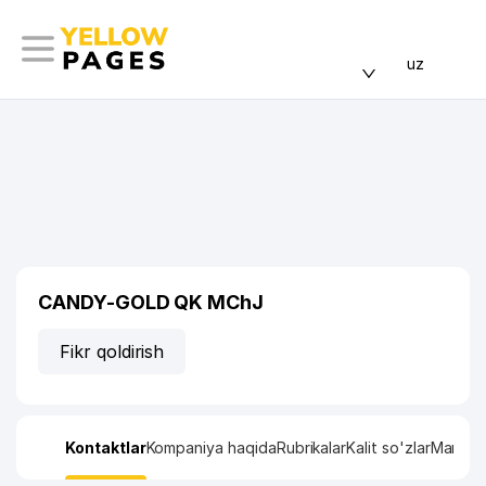
uz
CANDY-GOLD QK MChJ
Fikr qoldirish
Kontaktlar
Kompaniya haqida
Rubrikalar
Kalit so'zlar
Manzil x