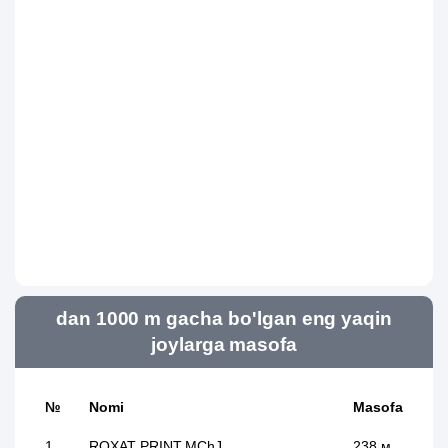
dan 1000 m gacha bo'lgan eng yaqin
joylarga masofa
№
Nomi
Masofa
1
ROXAT PRINT MChJ
238 м