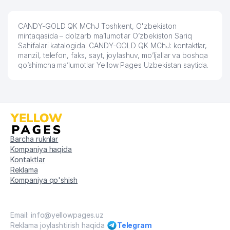
UMUMIY O'RTA TA'LIM MAKTABI
60
685 м
№133
CANDY-GOLD QK MChJ Toshkent, O'zbekiston
mintaqasida – dolzarb ma’lumotlar O’zbekiston Sariq
61
IJOD-BINOKOR MChJ
690 м
Sahifalari katalogida. CANDY-GOLD QK MChJ: kontaktlar,
manzil, telefon, faks, sayt, joylashuv, mo’ljallar va boshqa
qo’shimcha ma’lumotlar Yellow Pages Uzbekistan saytida.
62
ENERGOPRIBOR MChJ
713 м
63
ELEKTRASBOBSAVDO MChJ
713 м
64
O'ZDIPTRANSHIZMAT DUK
713 м
65
REMEDY QK MChJ
716 м
Barcha ruknlar
66
GLOBAL KABEL MChJ
720 м
Kompaniya haqida
Kontaktlar
ELEKTROTA'MINOT OILAVIY
Reklama
67
722 м
KORXONASI
Kompaniya qo'shish
68
BIRJASERVISKOMPLEKT MChJ
729 м
Email: info@yellowpages.uz
69
ELECTRO REM STROY MChJ
729 м
Reklama joylashtirish haqida
Telegram