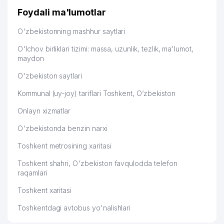
STANDART ELEKTRO TEXNIKA
49
663 м
Foydali ma'lumotlar
MChJ
O'zbekistonning mashhur saytlari
50
TERMI PRO MChJ
664 м
O'lchov birliklari tizimi: massa, uzunlik, tezlik, ma'lumot,
51
ETALON MChJ
665 м
maydon
52
KWIK PRINT MChJ
667 м
O'zbekiston saytlari
53
MOTOR GROUP SERVICE MChJ
668 м
Kommunal (uy-joy) tariflari Toshkent, O‘zbekiston
Onlayn xizmatlar
54
BILLUR TEKS MChJ
670 м
O'zbekistonda benzin narxi
55
AVANGARD STYLE MChJ
672 м
Toshkent metrosining xaritasi
56
MOHIZA-NUR MChJ
676 м
Toshkent shahri, O'zbekiston favqulodda telefon
BARKAMOL AVLOD BOLALAR
raqamlari
57
677 м
MARKAZI OLMAZOR TUMANI
Toshkent xaritasi
58
MAX-AVTO-UNIVERSAL MChJ
678 м
Toshkentdagi avtobus yo'nalishlari
59
ORZU-OSH-TUZI MChJ
679 м