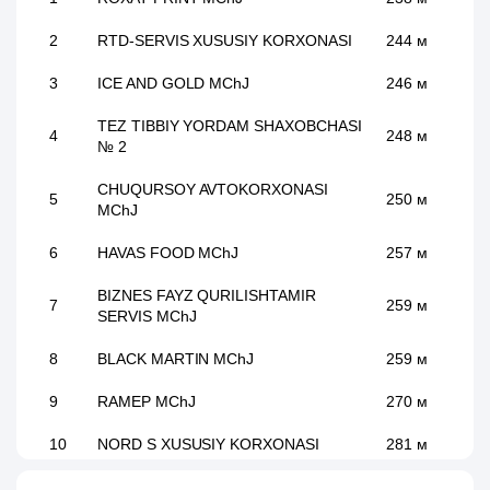
2
RTD-SERVIS XUSUSIY KORXONASI
244 м
3
ICE AND GOLD MChJ
246 м
TEZ TIBBIY YORDAM SHAXOBCHASI
4
248 м
№ 2
CHUQURSOY AVTOKORXONASI
5
250 м
MChJ
6
HAVAS FOOD MChJ
257 м
BIZNES FAYZ QURILISHTAMIR
7
259 м
SERVIS MChJ
8
BLACK MARTIN MChJ
259 м
9
RAMEP MChJ
270 м
10
NORD S XUSUSIY KORXONASI
281 м
11
ZAR BO'YOQ MChJ
299 м