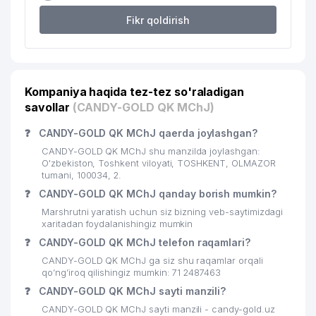
Fikr qoldirish
22
ASIA AVTO CENTRE MChJ
325 м
23
ALOQA BO'LIMI № 98
326 м
24
COMFORT LEATHER SHOES MChJ
328 м
Kompaniya haqida tez-tez so'raladigan
savollar
(CANDY-GOLD QK MChJ)
25
INNOTEK INVEST MChJ
331 м
❓
CANDY-GOLD QK MChJ qaerda joylashgan?
TOSHKENT SHAHAR
26
403 м
DEZINFEKTSIYA STANTSIYASI
CANDY-GOLD QK MChJ shu manzilda joylashgan:
O'zbekiston, Toshkent viloyati, TOSHKENT, OLMAZOR
27
tumani, 100034, 2.
HUMO PLASTIK MChJ
406 м
❓
CANDY-GOLD QK MChJ qanday borish mumkin?
28
GOOD FOOD GROUP QK MChJ
420 м
Marshrutni yaratish uchun siz bizning veb-saytimizdagi
xaritadan foydalanishingiz mumkin
IMMUNO-C MARKAZI
29
421 м
❓
CANDY-GOLD QK MChJ telefon raqamlari?
VAKTSINATSIYA
CANDY-GOLD QK MChJ ga siz shu raqamlar orqali
AVAZOVS BUSINESS XUSUSIY
qo’ng’iroq qilishingiz mumkin: 71 2487463
30
429 м
KORXONASI
❓
CANDY-GOLD QK MChJ sayti manzili?
CANDY-GOLD QK MChJ sayti manzili - candy-gold.uz
31
TOYS SITY MChJ
456 м