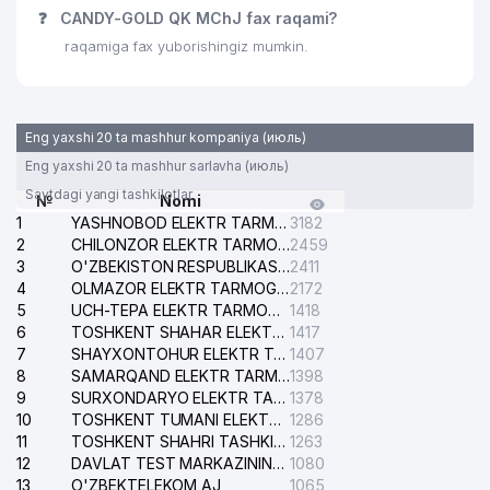
❓
CANDY-GOLD QK MChJ fax raqami?
TOSHKENT SHAHAR
32
raqamiga fax yuborishingiz mumkin.
466 м
DAVSANEPIDEMNAZORAT MARKAZI
JOMIY BO'YOQLARI XUSUSIY
33
469 м
KORXONASI
Eng yaxshi 20 ta mashhur kompaniya (июль)
34
MAH-DAVR-POLIMER QK MChJ
472 м
Eng yaxshi 20 ta mashhur sarlavha (июль)
Saytdagi yangi tashkilotlar
№
Nomi
35
SHIFOBAXSH SABO ShK
473 м
1
YASHNOBOD ELEKTR TARMOG'I NOSOZLIKLARI XIZMATI
3182
2
CHILONZOR ELEKTR TARMOG'I NOSOZLIK XIZMATI
2459
O'ZBEKISTON KARLAR
3
O'ZBEKISTON RESPUBLIKASI BOSH PROKURATURASI ISHONCH TELEFONI
2411
36
JAMIYATINING TOSHKENT SHAHAR
494 м
4
OLMAZOR ELEKTR TARMOG'I NOSOZLIKLARI XIZMATI
2172
BO'LIMI
5
UCH-TEPA ELEKTR TARMOG'I NOSOZLIKLARI XIZMATI
1418
6
TOSHKENT SHAHAR ELEKTR TARMOQLARI KORXONASI AJ
1417
O'ZBEKISTON KARLAR
7
SHAYXONTOHUR ELEKTR TARMOG'I NOSOZLIKLARINI TUZATISH XIZMATI
1407
37
JAMIYATINING TOSHKENT VILOYAT
495 м
8
BO'LIMI
SAMARQAND ELEKTR TARMOQLARI AJ
1398
9
SURXONDARYO ELEKTR TARMOQLARI AJ
1378
ZIYAROV A. YAKKA TARTIBDAGI
10
TOSHKENT TUMANI ELEKTR TARMOG'I AVARIYA XIZMATI
1286
38
516 м
TADBIRKOR
11
TOSHKENT SHAHRI TASHKILOT TELEFONLARI HAQIDA MA'LUMOT BYUROSI
1263
12
DAVLAT TEST MARKAZINING ISHONCH TELEFONLARI
1080
NAZAR AZAMAT XUSUSIY
13
O'ZBEKTELEKOM AJ
1065