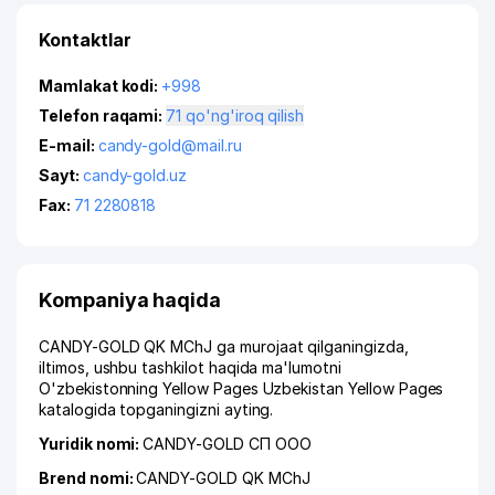
Kontaktlar
Mamlakat kodi:
+998
Telefon raqami:
71 qo'ng'iroq qilish
E-mail:
candy-gold@mail.ru
Sayt:
candy-gold.uz
Fax:
71 2280818
Kompaniya haqida
CANDY-GOLD QK MChJ ga murojaat qilganingizda,
iltimos, ushbu tashkilot haqida ma'lumotni
O'zbekistonning Yellow Pages Uzbekistan Yellow Pages
katalogida topganingizni ayting.
Yuridik nomi:
CANDY-GOLD СП ООО
Brend nomi:
CANDY-GOLD QK MChJ