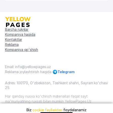
Barcha ruknlar
Kompaniya haqida
Kontaktlar
Reklama
Kompaniya qo'shish
Email: info@yellowpages.uz
Reklama joylashtirish haqida
Telegram
Adres: 100170, O'zbekiston, Toshkent shahri, Sayram ko'chasi
25.
Har qanday nusxa ko'chirish materiallari faqat sayt
ma'muriyatining ruxsati bilan mumkin YellowPages.Uz
Biz
cookie fayllaridan
foydalanamiz
O'zbekiston, 2009 - 2026 / O'zbekiston "sariq