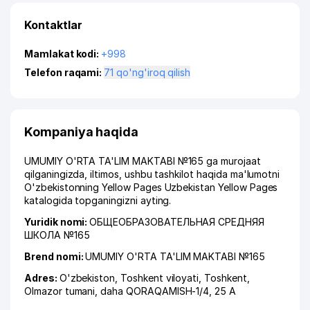
Kontaktlar
Mamlakat kodi:
+998
Telefon raqami:
71 qo'ng'iroq qilish
Kompaniya haqida
UMUMIY O'RTA TA'LIM MAKTABI №165 ga murojaat
qilganingizda, iltimos, ushbu tashkilot haqida ma'lumotni
O'zbekistonning Yellow Pages Uzbekistan Yellow Pages
katalogida topganingizni ayting.
Yuridik nomi:
ОБЩЕОБРАЗОВАТЕЛЬНАЯ СРЕДНЯЯ
ШКОЛА №165
Brend nomi:
UMUMIY O'RTA TA'LIM MAKTABI №165
Adres:
O'zbekiston,
Toshkent viloyati
,
Toshkent
,
Olmazor tumani
,
daha QORAQAMISH-1/4
, 25 A