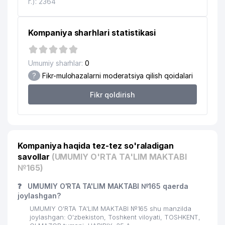
г.): 2364
Kompaniya sharhlari statistikasi
Umumiy sharhlar:
0
?
Fikr-mulohazalarni moderatsiya qilish qoidalari
Fikr qoldirish
Kompaniya haqida tez-tez so'raladigan
savollar
(UMUMIY O'RTA TA'LIM MAKTABI
№165)
❓
UMUMIY O'RTA TA'LIM MAKTABI №165 qaerda
joylashgan?
UMUMIY O'RTA TA'LIM MAKTABI №165 shu manzilda
joylashgan: O'zbekiston, Toshkent viloyati, TOSHKENT,