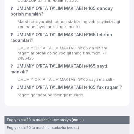
OLMAZOR tumani, HABIBIY, 25 A.
❓
UMUMIY O'RTA TA'LIM MAKTABI №165 qanday
borish mumkin?
Marshrutni yaratish uchun siz bizning veb-saytimizdagi
xaritadan foydalanishingiz mumkin
❓
UMUMIY O'RTA TA'LIM MAKTABI №165 telefon
raqamlari?
UMUMIY O'RTA TA'LIM MAKTABI №165 ga siz shu
raqamlar orqali qo’ng’iroq qilishingiz mumkin: 71
2486425
❓
UMUMIY O'RTA TA'LIM MAKTABI №165 sayti
manzili?
UMUMIY O'RTA TA'LIM MAKTABI №165 sayti manzili -
❓
UMUMIY O'RTA TA'LIM MAKTABI №165 fax raqami?
raqamiga fax yuborishingiz mumkin.
Eng yaxshi 20 ta mashhur kompaniya (июль)
Eng yaxshi 20 ta mashhur sarlavha (июль)