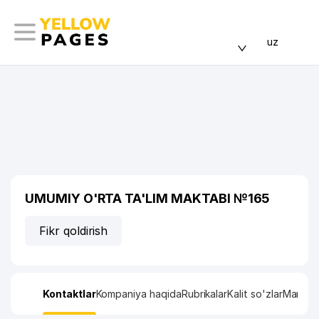
uz
UMUMIY O'RTA TA'LIM MAKTABI №165
Fikr qoldirish
Kontaktlar
Kompaniya haqida
Rubrikalar
Kalit so'zlar
Manzil x