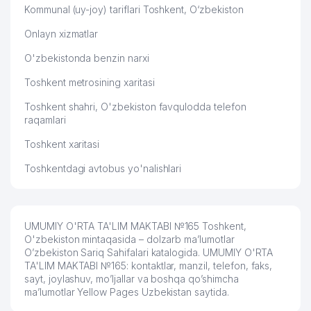
Kommunal (uy-joy) tariflari Toshkent, O‘zbekiston
Onlayn xizmatlar
O'zbekistonda benzin narxi
Toshkent metrosining xaritasi
Toshkent shahri, O'zbekiston favqulodda telefon
raqamlari
Toshkent xaritasi
Toshkentdagi avtobus yo'nalishlari
UMUMIY O'RTA TA'LIM MAKTABI №165 Toshkent,
O'zbekiston mintaqasida – dolzarb ma’lumotlar
O’zbekiston Sariq Sahifalari katalogida. UMUMIY O'RTA
TA'LIM MAKTABI №165: kontaktlar, manzil, telefon, faks,
sayt, joylashuv, mo’ljallar va boshqa qo’shimcha
ma’lumotlar Yellow Pages Uzbekistan saytida.