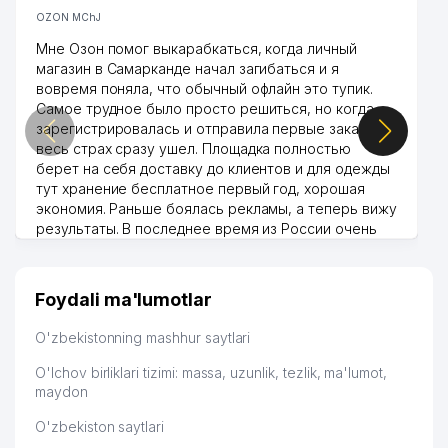
OZON MChJ
Мне Озон помог выкарабкаться, когда личный
магазин в Самарканде начал загибаться и я
вовремя поняла, что обычный офлайн это тупик.
Самое трудное было просто решиться, но когда
зарегистрировалась и отправила первые заказы,
весь страх сразу ушел. Площадка полностью
берет на себя доставку до клиентов и для одежды
тут хранение бесплатное первый год, хорошая
экономия. Раньше боялась рекламы, а теперь вижу
результаты. В последнее время из России очень
много заказывают, а вначале только по
Узбекистану брали, но вяло. Удалось раскрутиться,
дальше развиваюсь потихоньку😊
Foydali ma'lumotlar
Hamida 03.08.2026 12:45:39
O'zbekistonning mashhur saytlari
O'lchov birliklari tizimi: massa, uzunlik, tezlik, ma'lumot,
maydon
O'zbekiston saytlari