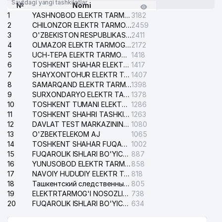
Saytdagi yangi tashkilotlar
№
Nomi
1
YASHNOBOD ELEKTR TARMOG'I NOSOZLIKLARI XIZMATI
3182
2
CHILONZOR ELEKTR TARMOG'I NOSOZLIK XIZMATI
2459
3
O'ZBEKISTON RESPUBLIKASI BOSH PROKURATURASI ISHONCH TELEFONI
2411
4
OLMAZOR ELEKTR TARMOG'I NOSOZLIKLARI XIZMATI
2172
5
UCH-TEPA ELEKTR TARMOG'I NOSOZLIKLARI XIZMATI
1418
6
TOSHKENT SHAHAR ELEKTR TARMOQLARI KORXONASI AJ
1417
7
SHAYXONTOHUR ELEKTR TARMOG'I NOSOZLIKLARINI TUZATISH XIZMATI
1407
8
SAMARQAND ELEKTR TARMOQLARI AJ
1398
9
SURXONDARYO ELEKTR TARMOQLARI AJ
1378
10
TOSHKENT TUMANI ELEKTR TARMOG'I AVARIYA XIZMATI
1286
11
TOSHKENT SHAHRI TASHKILOT TELEFONLARI HAQIDA MA'LUMOT BYUROSI
1263
12
DAVLAT TEST MARKAZINING ISHONCH TELEFONLARI
1080
13
O'ZBEKTELEKOM AJ
1065
14
TOSHKENT SHAHAR FUQAROLIK ISHLARI BO'YICHA SUDI
1002
15
FUQAROLIK ISHLARI BO'YICHA YAKKASAROY TUMANLARARO SUDI
887
16
YUNUSOBOD ELEKTR TARMOG'I NOSOZLIKLARI XIZMATI
858
17
NAVOIY HUDUDIY ELEKTR TARMOQLARI KORXONASI AJ
818
18
Ташкентский следственный изолятор
805
19
ELEKTRTARMOG'I NOSOZLIKLARINI TO'ZATISH SERGELI XIZMATI
738
20
FUQAROLIK ISHLARI BO'YICHA UCH-TEPA TUMANI SUDI
634