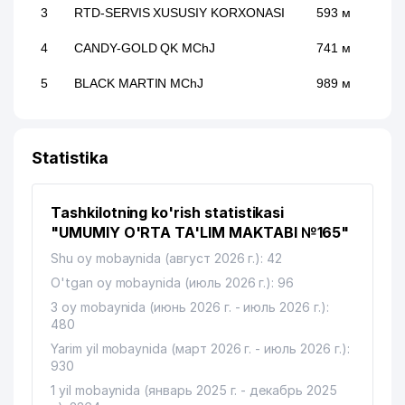
3
RTD-SERVIS XUSUSIY KORXONASI
593 м
4
CANDY-GOLD QK MChJ
741 м
5
BLACK MARTIN MChJ
989 м
Statistika
Tashkilotning ko'rish statistikasi
"UMUMIY O'RTA TA'LIM MAKTABI №165"
Shu oy mobaynida (август 2026 г.): 42
O'tgan oy mobaynida (июль 2026 г.): 96
3 oy mobaynida (июнь 2026 г. - июль 2026 г.):
480
Yarim yil mobaynida (март 2026 г. - июль 2026 г.):
930
1 yil mobaynida (январь 2025 г. - декабрь 2025