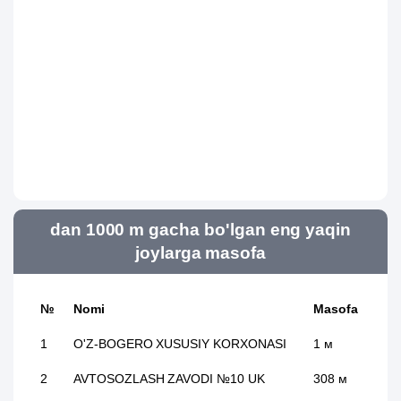
dan 1000 m gacha bo'lgan eng yaqin
joylarga masofa
№
Nomi
Masofa
1
O'Z-BOGERO XUSUSIY KORXONASI
1 м
2
AVTOSOZLASH ZAVODI №10 UK
308 м