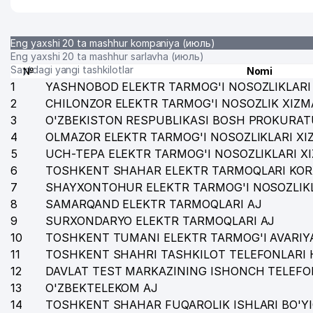
Eng yaxshi 20 ta mashhur kompaniya (июль)
Eng yaxshi 20 ta mashhur sarlavha (июль)
Saytdagi yangi tashkilotlar
№
Nomi
1
YASHNOBOD ELEKTR TARMOG'I NOSOZLIKLARI 
2
CHILONZOR ELEKTR TARMOG'I NOSOZLIK XIZM
3
O'ZBEKISTON RESPUBLIKASI BOSH PROKURAT
4
OLMAZOR ELEKTR TARMOG'I NOSOZLIKLARI XI
5
UCH-TEPA ELEKTR TARMOG'I NOSOZLIKLARI X
6
TOSHKENT SHAHAR ELEKTR TARMOQLARI KOR
7
SHAYXONTOHUR ELEKTR TARMOG'I NOSOZLIKL
8
SAMARQAND ELEKTR TARMOQLARI AJ
9
SURXONDARYO ELEKTR TARMOQLARI AJ
10
TOSHKENT TUMANI ELEKTR TARMOG'I AVARIYA
11
TOSHKENT SHAHRI TASHKILOT TELEFONLARI 
12
DAVLAT TEST MARKAZINING ISHONCH TELEFO
13
O'ZBEKTELEKOM AJ
14
TOSHKENT SHAHAR FUQAROLIK ISHLARI BO'Y