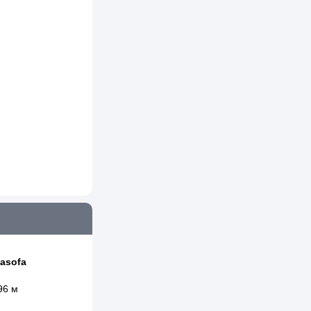
asofa
96 м