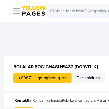
BOLALAR BOG'CHASI №432 (DO'STLIK)
+99871 ... qo'ng'iroq qilish
Fikr qoldirish
Kontaktlar
Kompaniya haqida
Rubrikalar
Kalit so'zlar
Manzil x