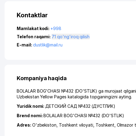
Kontaktlar
Mamlakat kodi:
+998
Telefon raqami:
71 qo'ng'iroq qilish
E-mail:
dustlik@mail.ru
Kompaniya haqida
BOLALAR BOG'CHASI №432 (DO'STLIK) ga murojaat qilganingi
Uzbekistan Yellow Pages katalogida topganingizni ayting.
Yuridik nomi:
ДЕТСКИЙ САД №432 (ДУСТЛИК)
Brend nomi:
BOLALAR BOG'CHASI №432 (DO'STLIK)
Adres:
O'zbekiston,
Toshkent viloyati
,
Toshkent
,
Olmazor 