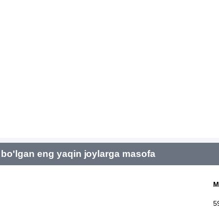
bo'lgan eng yaqin joylarga masofa
M
5