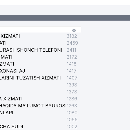
XIZMATI
3182
ATI
2459
URASI ISHONCH TELEFONI
2411
ZMATI
2172
IZMATI
1418
XONASI AJ
1417
ARINI TUZATISH XIZMATI
1407
1398
1378
 XIZMATI
1286
HAQIDA MA'LUMOT BYUROSI
1263
NLARI
1080
1065
ICHA SUDI
1002