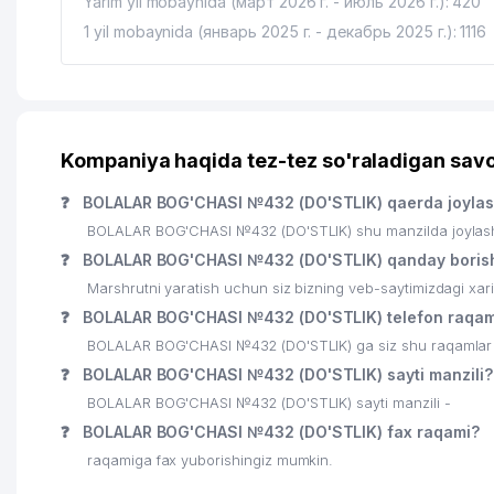
Yarim yil mobaynida (март 2026 г. - июль 2026 г.): 420
1 yil mobaynida (январь 2025 г. - декабрь 2025 г.): 1116
Kompaniya haqida tez-tez so'raladigan savo
❓
BOLALAR BOG'CHASI №432 (DO'STLIK) qaerda joyla
BOLALAR BOG'CHASI №432 (DO'STLIK) shu manzilda joylash
❓
BOLALAR BOG'CHASI №432 (DO'STLIK) qanday boris
Marshrutni yaratish uchun siz bizning veb-saytimizdagi xa
❓
BOLALAR BOG'CHASI №432 (DO'STLIK) telefon raqam
BOLALAR BOG'CHASI №432 (DO'STLIK) ga siz shu raqamlar or
❓
BOLALAR BOG'CHASI №432 (DO'STLIK) sayti manzili?
BOLALAR BOG'CHASI №432 (DO'STLIK) sayti manzili -
❓
BOLALAR BOG'CHASI №432 (DO'STLIK) fax raqami?
raqamiga fax yuborishingiz mumkin.