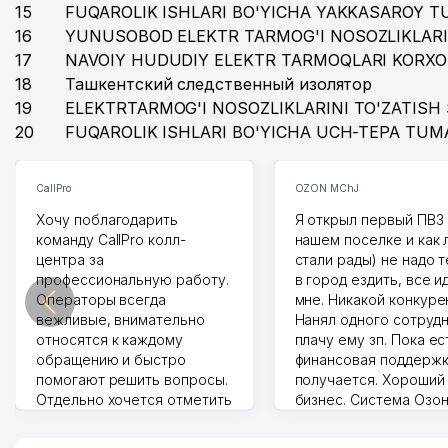
15
FUQAROLIK ISHLARI BO'YICHA YAKKASAROY 
16
YUNUSOBOD ELEKTR TARMOG'I NOSOZLIKLARI
17
NAVOIY HUDUDIY ELEKTR TARMOQLARI KORXO
18
Ташкентский следственный изолятор
19
ELEKTRTARMOG'I NOSOZLIKLARINI TO'ZATISH 
20
FUQAROLIK ISHLARI BO'YICHA UCH-TEPA TUM
CallPro
OZON MChJ
Хочу поблагодарить
Я открыл первый ПВЗ 
команду CallPro колл-
нашем поселке и как
центра за
стали рады) не надо 
профессиональную работу.
в город ездить, все и
Операторы всегда
мне. Никакой конкуре
вежливые, внимательно
Нанял одного сотрудн
относятся к каждому
плачу ему зп. Пока ес
обращению и быстро
финансовая поддержк
помогают решить вопросы.
получается. Хороший
Отдельно хочется отметить
бизнес. Система Озо
грамотную речь,
сама делает отчеты.
ответственность и
Другой конкурент в 