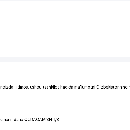
zda, iltimos, ushbu tashkilot haqida ma'lumotni O'zbekistonning 
tumani
,
daha QORAQAMISH-1/3