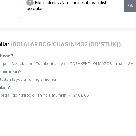
?
Fikr-mulohazalarni moderatsiya qilish
Fikr
qoidalari
llar
(BOLALAR BOG'CHASI №432 (DO'STLIK))
shgan?
gan: O'zbekiston, Toshkent viloyati, TOSHKENT, OLMAZOR tumani, SH.
h mumkin?
ritadan foydalanishingiz mumkin
lari?
qali qo’ng’iroq qilishingiz mumkin: 71 2461705