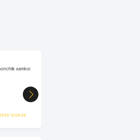
OZON MChJ
honchlik xamkor.
Зашел на Озон в
Узбекистане почти
случайно, когда коллега
показал свой кабинет и
цифры, так что я буквально
сразу загорелся этой
идеей. Регистрация заняла
всего вечер, а договор там
2026 12:09:26
вполне понятный и нет этих
всяких замудреных
юридических
формулировок. Первое