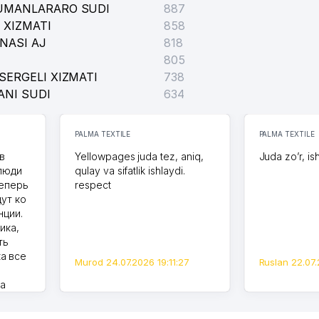
TUMANLARARO SUDI
887
 XIZMATI
858
NASI AJ
818
805
SERGELI XIZMATI
738
ANI SUDI
634
PALMA TEXTILE
PALMA TEXTILE
в
Yellowpages juda tez, aniq,
Juda zo’r, is
 люди
qulay va sifatlik ishlaydi.
теперь
respect
дут ко
нции.
ика,
ть
а все
Murod 24.07.2026 19:11:27
Ruslan 22.07.
на
моем