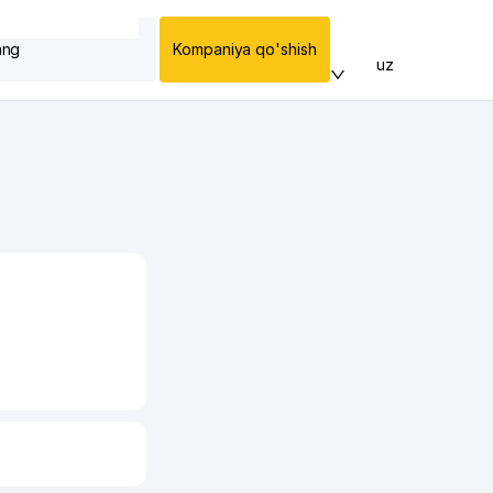
ang
Kompaniya qo'shish
uz