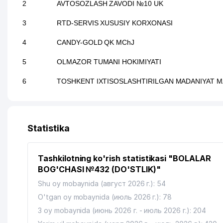
2
AVTOSOZLASH ZAVODI №10 UK
3
RTD-SERVIS XUSUSIY KORXONASI
4
CANDY-GOLD QK MChJ
5
OLMAZOR TUMANI HOKIMIYATI
6
TOSHKENT IXTISOSLASHTIRILGAN MADANIYAT M
Statistika
Tashkilotning ko'rish statistikasi "BOLALAR
BOG'CHASI №432 (DO'STLIK)"
Shu oy mobaynida (август 2026 г.): 54
O'tgan oy mobaynida (июль 2026 г.): 78
3 oy mobaynida (июнь 2026 г. - июль 2026 г.): 204