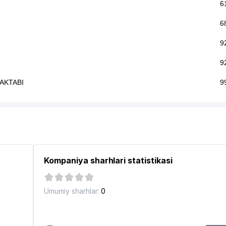
6
6
9
9
AKTABI
9
Kompaniya sharhlari statistikasi
Umumiy sharhlar:
0