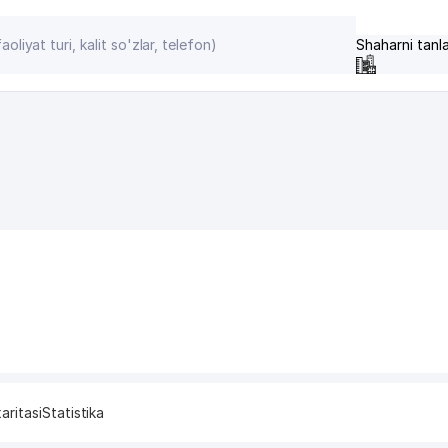
Shaharni tanl
aritasi
Statistika