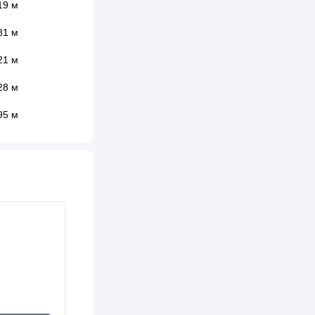
19 м
81 м
21 м
28 м
95 м