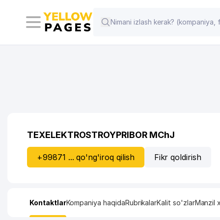
TEXELEKTROSTROYPRIBOR MChJ
+99871 ... qo'ng'iroq qilish
Fikr qoldirish
Kontaktlar
Kompaniya haqida
Rubrikalar
Kalit so'zlar
Manzil x