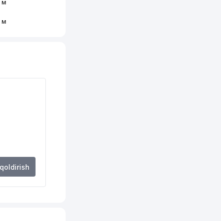
 м
 м
 м
 м
 м
 qoldirish