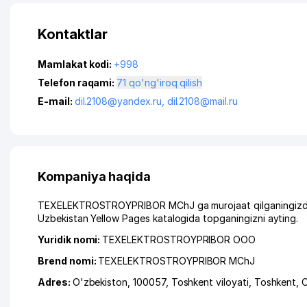
Kontaktlar
Mamlakat kodi:
+998
Telefon raqami:
71 qo'ng'iroq qilish
E-mail:
dil.2108@yandex.ru
,
dil.2108@mail.ru
Kompaniya haqida
TEXELEKTROSTROYPRIBOR MChJ ga murojaat qilganingizda, i
Uzbekistan Yellow Pages katalogida topganingizni ayting.
Yuridik nomi:
TEXELEKTROSTROYPRIBOR ООО
Brend nomi:
TEXELEKTROSTROYPRIBOR MChJ
Adres:
O'zbekiston, 100057,
Toshkent viloyati
,
Toshkent
,
O