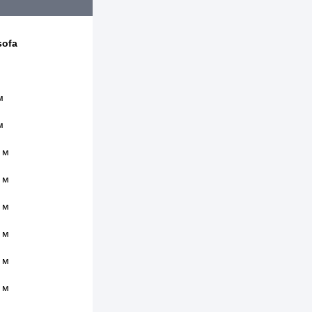
ofa
м
м
 м
 м
 м
 м
 м
 м