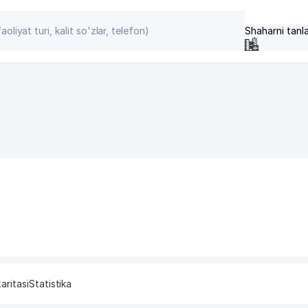
Shaharni tanl
aritasi
Statistika