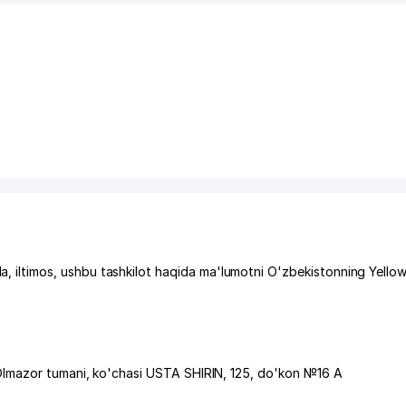
ltimos, ushbu tashkilot haqida ma'lumotni O'zbekistonning Yello
lmazor tumani
,
ko'chasi USTA SHIRIN
, 125, do'kon №16 A