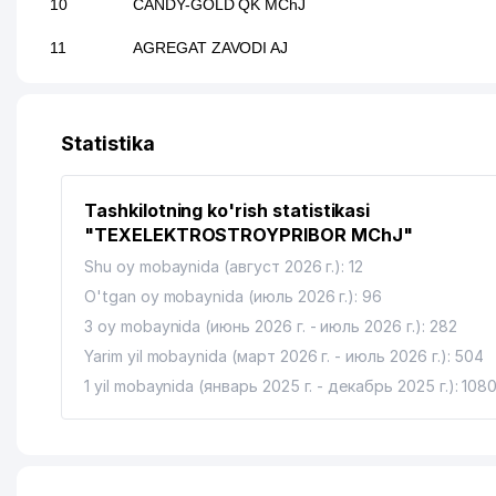
10
CANDY-GOLD QK MChJ
11
AGREGAT ZAVODI AJ
12
MAH-DAVR-POLIMER QK MChJ
13
RTD-SERVIS XUSUSIY KORXONASI
Statistika
14
KOMPRESSOR SAVDO-TA'MINOT MChJ
Tashkilotning ko'rish statistikasi
"TEXELEKTROSTROYPRIBOR MChJ"
Shu oy mobaynida (август 2026 г.): 12
O'tgan oy mobaynida (июль 2026 г.): 96
3 oy mobaynida (июнь 2026 г. - июль 2026 г.): 282
Yarim yil mobaynida (март 2026 г. - июль 2026 г.): 504
1 yil mobaynida (январь 2025 г. - декабрь 2025 г.): 108