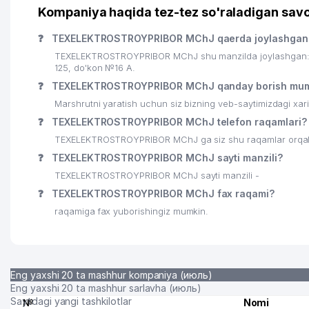
Kompaniya haqida tez-tez so'raladigan savo
❓
TEXELEKTROSTROYPRIBOR MChJ qaerda joylashgan
TEXELEKTROSTROYPRIBOR MChJ shu manzilda joylashgan: 
125, do'kon №16 A.
❓
TEXELEKTROSTROYPRIBOR MChJ qanday borish mum
Marshrutni yaratish uchun siz bizning veb-saytimizdagi xa
❓
TEXELEKTROSTROYPRIBOR MChJ telefon raqamlari?
TEXELEKTROSTROYPRIBOR MChJ ga siz shu raqamlar orqali q
❓
TEXELEKTROSTROYPRIBOR MChJ sayti manzili?
TEXELEKTROSTROYPRIBOR MChJ sayti manzili -
❓
TEXELEKTROSTROYPRIBOR MChJ fax raqami?
raqamiga fax yuborishingiz mumkin.
Eng yaxshi 20 ta mashhur kompaniya (июль)
Eng yaxshi 20 ta mashhur sarlavha (июль)
Saytdagi yangi tashkilotlar
№
Nomi