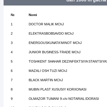
№
Nomi
1
DOCTOR MALIK MChJ
2
ELEKTRASBOBSAVDO MChJ
3
ENERGOUSKUNATA'MINOT MChJ
4
JUNIOR BUSINESS-TRADE MChJ
5
TOSHKENT SHAHAR DEZINFEKTSIYA STANTSIYA
6
MAZALI OSH TUZI MChJ
7
BLACK MARTIN MChJ
8
MUBIN PLAST XUSUSIY KORXONASI
9
OLMAZOR TUMANI 9-chi NOTARIAL IDORASI