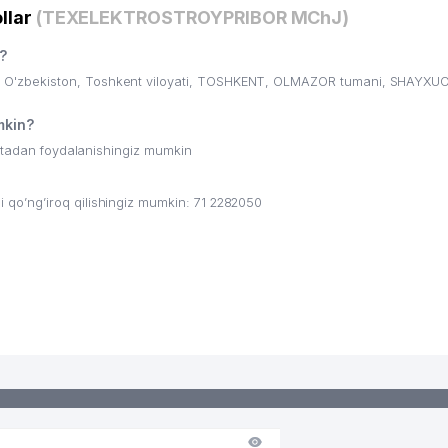
llar
(TEXELEKTROSTROYPRIBOR MChJ)
?
O'zbekiston, Toshkent viloyati, TOSHKENT, OLMAZOR tumani, SHAYXUO
kin?
ritadan foydalanishingiz mumkin
o’ng’iroq qilishingiz mumkin: 71 2282050