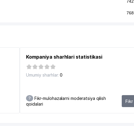
742
768
840
885
950
Kompaniya sharhlari statistikasi
Umumiy sharhlar:
0
?
Fikr-mulohazalarni moderatsiya qilish
Fikr
qoidalari
0