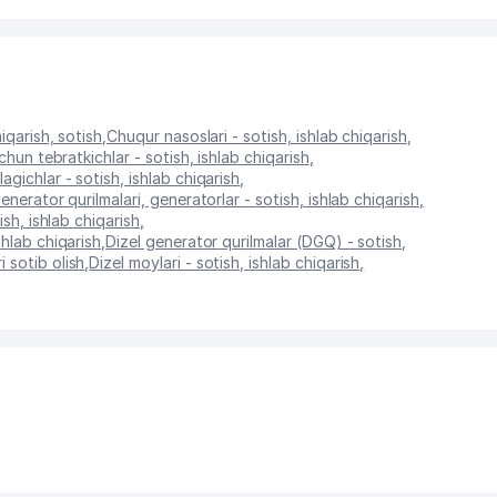
hiqarish, sotish
,
Chuqur nasoslari - sotish, ishlab chiqarish
,
hun tebratkichlar - sotish, ishlab chiqarish
,
gichlar - sotish, ishlab chiqarish
,
enerator qurilmalari, generatorlar - sotish, ishlab chiqarish
,
ish, ishlab chiqarish
,
shlab chiqarish
,
Dizel generator qurilmalar (DGQ) - sotish
,
 sotib olish
,
Dizel moylari - sotish, ishlab chiqarish
,