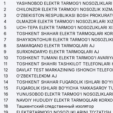
1
YASHNOBOD ELEKTR TARMOG'I NOSOZLIKLARI 
2
CHILONZOR ELEKTR TARMOG'I NOSOZLIK XIZM
3
O'ZBEKISTON RESPUBLIKASI BOSH PROKURAT
4
OLMAZOR ELEKTR TARMOG'I NOSOZLIKLARI XI
5
UCH-TEPA ELEKTR TARMOG'I NOSOZLIKLARI X
6
TOSHKENT SHAHAR ELEKTR TARMOQLARI KOR
7
SHAYXONTOHUR ELEKTR TARMOG'I NOSOZLIKL
8
SAMARQAND ELEKTR TARMOQLARI AJ
9
SURXONDARYO ELEKTR TARMOQLARI AJ
10
TOSHKENT TUMANI ELEKTR TARMOG'I AVARIYA
11
TOSHKENT SHAHRI TASHKILOT TELEFONLARI 
12
DAVLAT TEST MARKAZINING ISHONCH TELEFO
13
O'ZBEKTELEKOM AJ
14
TOSHKENT SHAHAR FUQAROLIK ISHLARI BO'Y
15
FUQAROLIK ISHLARI BO'YICHA YAKKASAROY 
16
YUNUSOBOD ELEKTR TARMOG'I NOSOZLIKLARI
17
NAVOIY HUDUDIY ELEKTR TARMOQLARI KORXO
18
Ташкентский следственный изолятор
19
ELEKTRTARMOG'I NOSOZLIKLARINI TO'ZATISH 