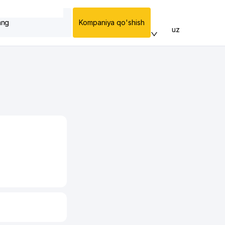
ang
Kompaniya qo'shish
uz