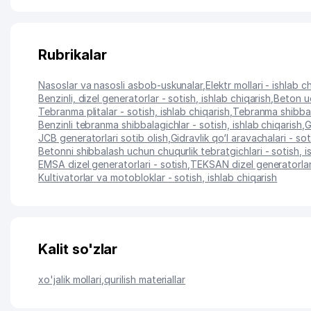
Rubrikalar
Nasoslar va nasosli asbob-uskunalar
,
Elektr mollari - ishlab c
Benzinli, dizel generatorlar - sotish, ishlab chiqarish
,
Beton uc
Tebranma plitalar - sotish, ishlab chiqarish
,
Tebranma shibbala
Benzinli tebranma shibbalagichlar - sotish, ishlab chiqarish
,
G
JCB generatorlari sotib olish
,
Gidravlik qo‘l aravachalari - sot
Betonni shibbalash uchun chuqurlik tebratgichlari - sotish, i
EMSA dizel generatorlari - sotish
,
TEKSAN dizel generatorlari
Kultivatorlar va motobloklar - sotish, ishlab chiqarish
Kalit so'zlar
xo'jalik mollari
,
qurilish materiallar