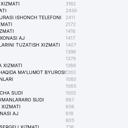
XIZMATI
3182
ATI
2459
URASI ISHONCH TELEFONI
2411
ZMATI
2172
IZMATI
1418
XONASI AJ
1417
ARINI TUZATISH XIZMATI
1407
1398
1378
 XIZMATI
1286
HAQIDA MA'LUMOT BYUROSI
1263
NLARI
1080
1065
ICHA SUDI
1002
TUMANLARARO SUDI
887
 XIZMATI
858
NASI AJ
818
805
SERGELI XIZMATI
738