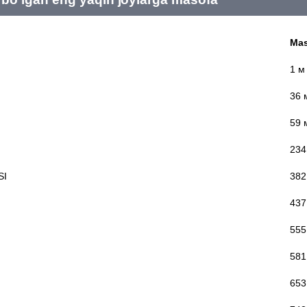
Mas
1 м
36 
59 
234
SI
382
437
555
581
653