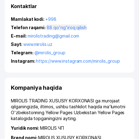
Kontaktlar
Mamlakat kodi:
+998
Telefon raqami:
88 qo'ng'iroq qilish
E-mail:
mirolistrading@gmail.com
Sayt:
www.mirolis.uz
Telegram:
@mirolis_group
Instagram:
https://www.instagram.com/mirolis_group
Kompaniya haqida
MIROLIS TRADING XUSUSIY KORXONASI ga murojaat
qilganingizda, iltimos, ushbu tashkilot haqida ma'lumotni
O'zbekistonning Yellow Pages Uzbekistan Yellow Pages
katalogida topganingizni ayting.
Yuridik nomi:
MIROLIS ЧП
Brend nomi:
MIROLIS XUSUSIY KORXONASI