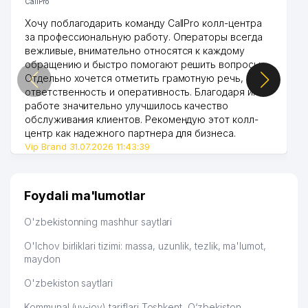
CallPro
Хочу поблагодарить команду CallPro колл-центра
за профессиональную работу. Операторы всегда
вежливые, внимательно относятся к каждому
обращению и быстро помогают решить вопросы.
Отдельно хочется отметить грамотную речь,
ответственность и оперативность. Благодаря их
работе значительно улучшилось качество
обслуживания клиентов. Рекомендую этот колл-
центр как надежного партнера для бизнеса.
Vip Brand 31.07.2026 11:43:39
Foydali ma'lumotlar
O'zbekistonning mashhur saytlari
O'lchov birliklari tizimi: massa, uzunlik, tezlik, ma'lumot,
maydon
O'zbekiston saytlari
Kommunal (uy-joy) tariflari Toshkent, O‘zbekiston