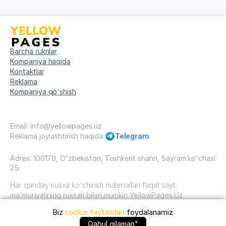
Barcha ruknlar
Kompaniya haqida
Kontaktlar
Reklama
Kompaniya qo'shish
Email: info@yellowpages.uz
Reklama joylashtirish haqida
Telegram
Adres: 100170, O'zbekiston, Toshkent shahri, Sayram ko'chasi
25.
Har qanday nusxa ko'chirish materiallari faqat sayt
ma'muriyatining ruxsati bilan mumkin YellowPages.Uz
Biz
cookie fayllaridan
foydalanamiz
O'zbekiston, 2009 - 2026 / O'zbekiston "sariq
sahifalar"mualliflik huquqi. Barcha huquqlar himoyalangan.
+99888 ... qo'ng'iroq qilish
Qabul qilaman"