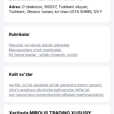
Adres:
O'zbekiston, 100057,
Toshkent viloyati
,
Toshkent
,
Olmazor tumani
,
ko'chasi USTA SHIRIN
, 125 Y
Rubrikalar
Nasoslar va nasosli asbob-uskunalar
,
Maysazorlarni o‘rish mashinalari
,
Ko'tarma kranlar - ishlab chiqarish, sotish
Kalit so'zlar
seyflar, po'lat sandiqlar
,
asfalt
,
generator
,
beton qorgich
,
chig'ir
,
armatura
,
vibratorlar
,
kultivatorlar
,
telfer
,
tal
,
suv nasosi
,
havo kompressorlari
,
silliqlash mashinasi
,
beton
Xaritada MIROLIS TRADING XUSUSIY