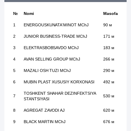
№
Nomi
Masofa
1
ENERGOUSKUNATA'MINOT MChJ
90 м
2
JUNIOR BUSINESS-TRADE MChJ
171 м
3
ELEKTRASBOBSAVDO MChJ
183 м
4
AVAN SELLING GROUP MChJ
266 м
5
MAZALI OSH TUZI MChJ
290 м
6
MUBIN PLAST XUSUSIY KORXONASI
492 м
TOSHKENT SHAHAR DEZINFEKTSIYA
7
530 м
STANTSIYASI
8
AGREGAT ZAVODI AJ
620 м
9
BLACK MARTIN MChJ
676 м