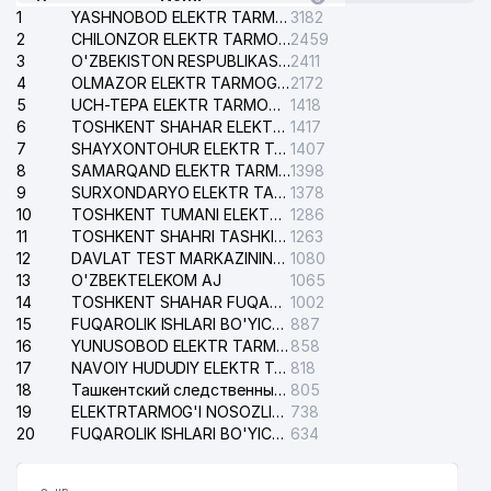
1
YASHNOBOD ELEKTR TARMOG'I NOSOZLIKLARI XIZMATI
3182
2
CHILONZOR ELEKTR TARMOG'I NOSOZLIK XIZMATI
2459
3
O'ZBEKISTON RESPUBLIKASI BOSH PROKURATURASI ISHONCH TELEFONI
2411
4
OLMAZOR ELEKTR TARMOG'I NOSOZLIKLARI XIZMATI
2172
5
UCH-TEPA ELEKTR TARMOG'I NOSOZLIKLARI XIZMATI
1418
6
TOSHKENT SHAHAR ELEKTR TARMOQLARI KORXONASI AJ
1417
7
SHAYXONTOHUR ELEKTR TARMOG'I NOSOZLIKLARINI TUZATISH XIZMATI
1407
8
SAMARQAND ELEKTR TARMOQLARI AJ
1398
9
SURXONDARYO ELEKTR TARMOQLARI AJ
1378
10
TOSHKENT TUMANI ELEKTR TARMOG'I AVARIYA XIZMATI
1286
11
TOSHKENT SHAHRI TASHKILOT TELEFONLARI HAQIDA MA'LUMOT BYUROSI
1263
12
DAVLAT TEST MARKAZINING ISHONCH TELEFONLARI
1080
13
O'ZBEKTELEKOM AJ
1065
14
TOSHKENT SHAHAR FUQAROLIK ISHLARI BO'YICHA SUDI
1002
15
FUQAROLIK ISHLARI BO'YICHA YAKKASAROY TUMANLARARO SUDI
887
16
YUNUSOBOD ELEKTR TARMOG'I NOSOZLIKLARI XIZMATI
858
17
NAVOIY HUDUDIY ELEKTR TARMOQLARI KORXONASI AJ
818
18
Ташкентский следственный изолятор
805
19
ELEKTRTARMOG'I NOSOZLIKLARINI TO'ZATISH SERGELI XIZMATI
738
20
FUQAROLIK ISHLARI BO'YICHA UCH-TEPA TUMANI SUDI
634