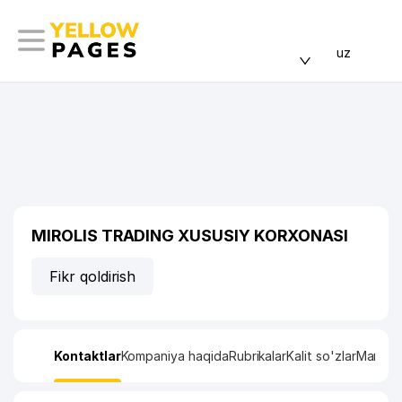
uz
MIROLIS TRADING XUSUSIY KORXONASI
Fikr qoldirish
Kontaktlar
Kompaniya haqida
Rubrikalar
Kalit so'zlar
Manzil x