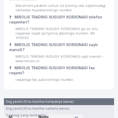
Marshrutni yaratish uchun siz bizning veb-saytimizdagi
xaritadan foydalanishingiz mumkin
❓
MIROLIS TRADING XUSUSIY KORXONASI telefon
raqamlari?
MIROLIS TRADING XUSUSIY KORXONASI ga siz shu
raqamlar orqali qo’ng’iroq qilishingiz mumkin: 88
1415555
❓
MIROLIS TRADING XUSUSIY KORXONASI sayti
manzili?
MIROLIS TRADING XUSUSIY KORXONASI sayti manzili -
www.mirolis.uz
❓
MIROLIS TRADING XUSUSIY KORXONASI fax
raqami?
raqamiga fax yuborishingiz mumkin.
Eng yaxshi 20 ta mashhur kompaniya (июль)
Eng yaxshi 20 ta mashhur sarlavha (июль)
Saytdagi yangi tashkilotlar
№
Nomi