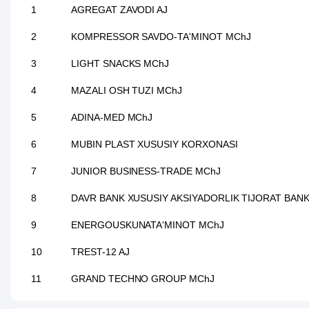
1
AGREGAT ZAVODI AJ
2
KOMPRESSOR SAVDO-TA'MINOT MChJ
3
LIGHT SNACKS MChJ
4
MAZALI OSH TUZI MChJ
5
ADINA-MED MChJ
6
MUBIN PLAST XUSUSIY KORXONASI
7
JUNIOR BUSINESS-TRADE MChJ
8
DAVR BANK XUSUSIY AKSIYADORLIK TIJORAT BANK
9
ENERGOUSKUNATA'MINOT MChJ
10
TREST-12 AJ
11
GRAND TECHNO GROUP MChJ
12
ELEKTRASBOBSAVDO MChJ