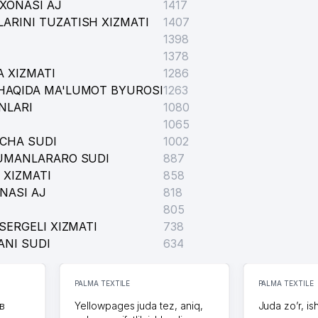
XONASI AJ
1417
ARINI TUZATISH XIZMATI
1407
1398
1378
 XIZMATI
1286
HAQIDA MA'LUMOT BYUROSI
1263
NLARI
1080
1065
ICHA SUDI
1002
TUMANLARARO SUDI
887
 XIZMATI
858
NASI AJ
818
805
SERGELI XIZMATI
738
ANI SUDI
634
PALMA TEXTILE
PALMA TEXTILE
в
Yellowpages juda tez, aniq,
Juda zo’r, is