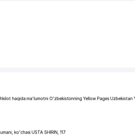
hkilot haqida ma'lumotni O'zbekistonning Yellow Pages Uzbekistan 
tumani
,
ko'chasi USTA SHIRIN
, 117