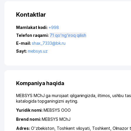
Kontaktlar
Mamlakat kodi:
+998
Telefon raqami:
71 qo'ng'iroq qilish
E-mail:
shax_7333@bk.ru
Sayt:
mebsys.uz
Kompaniya haqida
MEBSYS MChJ ga murojaat qilganingizda, iltimos, ushbu tas
katalogida topganingizni ayting.
Yuridik nomi:
MEBSYS ООО
Brend nomi:
MEBSYS MChJ
Adres:
O'zbekiston,
Toshkent viloyati
,
Toshkent
,
Olmazor 