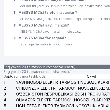
Marshrutni yaratish uchun siz bizning veb-saytimizdagi xa
❓
MEBSYS MChJ telefon raqamlari?
MEBSYS MChJ ga siz shu raqamlar orqali qo’ng’iroq qilishi
❓
MEBSYS MChJ sayti manzili?
MEBSYS MChJ sayti manzili - mebsys.uz
❓
MEBSYS MChJ fax raqami?
raqamiga fax yuborishingiz mumkin.
Eng yaxshi 20 ta mashhur kompaniya (июль)
Eng yaxshi 20 ta mashhur sarlavha (июль)
Saytdagi yangi tashkilotlar
№
Nomi
1
YASHNOBOD ELEKTR TARMOG'I NOSOZLIKLARI 
2
CHILONZOR ELEKTR TARMOG'I NOSOZLIK XIZM
3
O'ZBEKISTON RESPUBLIKASI BOSH PROKURAT
4
OLMAZOR ELEKTR TARMOG'I NOSOZLIKLARI XI
5
UCH-TEPA ELEKTR TARMOG'I NOSOZLIKLARI X