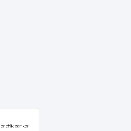
OZON MChJ
honchlik xamkor.
Зашел на Озон в