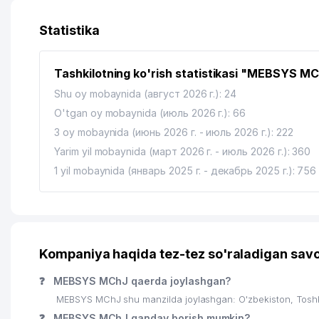
Statistika
Tashkilotning ko'rish statistikasi "MEBSYS M
Shu oy mobaynida (август 2026 г.): 24
O'tgan oy mobaynida (июль 2026 г.): 66
3 oy mobaynida (июнь 2026 г. - июль 2026 г.): 222
Yarim yil mobaynida (март 2026 г. - июль 2026 г.): 360
1 yil mobaynida (январь 2025 г. - декабрь 2025 г.): 756
Kompaniya haqida tez-tez so'raladigan savo
❓
MEBSYS MChJ qaerda joylashgan?
MEBSYS MChJ shu manzilda joylashgan: O'zbekiston, Tosh
❓
MEBSYS MChJ qanday borish mumkin?