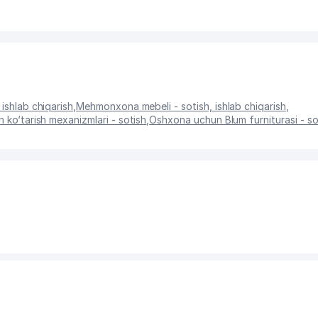
 ishlab chiqarish
,
Mehmonxona mebeli - sotish, ishlab chiqarish
,
 ko‘tarish mexanizmlari - sotish
,
Oshxona uchun Blum furniturasi - so