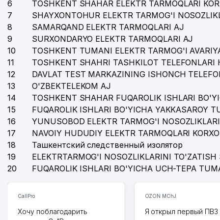
6
TOSHKENT SHAHAR ELEKTR TARMOQLARI KOR
7
SHAYXONTOHUR ELEKTR TARMOG'I NOSOZLIKL
8
SAMARQAND ELEKTR TARMOQLARI AJ
9
SURXONDARYO ELEKTR TARMOQLARI AJ
10
TOSHKENT TUMANI ELEKTR TARMOG'I AVARIYA
11
TOSHKENT SHAHRI TASHKILOT TELEFONLARI 
12
DAVLAT TEST MARKAZINING ISHONCH TELEFO
13
O'ZBEKTELEKOM AJ
14
TOSHKENT SHAHAR FUQAROLIK ISHLARI BO'Y
15
FUQAROLIK ISHLARI BO'YICHA YAKKASAROY 
16
YUNUSOBOD ELEKTR TARMOG'I NOSOZLIKLARI
17
NAVOIY HUDUDIY ELEKTR TARMOQLARI KORXO
18
Ташкентский следственный изолятор
19
ELEKTRTARMOG'I NOSOZLIKLARINI TO'ZATISH 
20
FUQAROLIK ISHLARI BO'YICHA UCH-TEPA TUM
CallPro
OZON MChJ
Хочу поблагодарить
Я открыл первый ПВЗ 