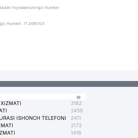
ritadan foydalanishingiz mumkin
ngiz mumkin: 71 2480103
XIZMATI
3182
ATI
2459
URASI ISHONCH TELEFONI
2411
ZMATI
2172
IZMATI
1418