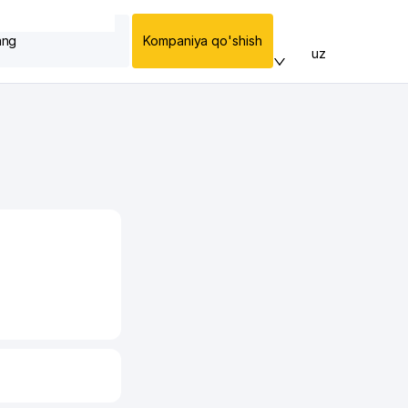
ang
Kompaniya qo'shish
uz