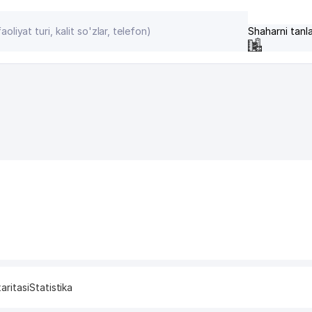
Shaharni tanl
aritasi
Statistika