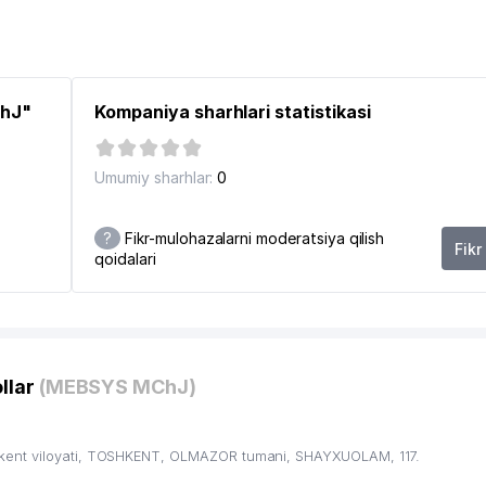
ChJ"
Kompaniya sharhlari statistikasi
Umumiy sharhlar:
0
?
Fikr-mulohazalarni moderatsiya qilish
Fikr
qoidalari
llar
(MEBSYS MChJ)
kent viloyati, TOSHKENT, OLMAZOR tumani, SHAYXUOLAM, 117.