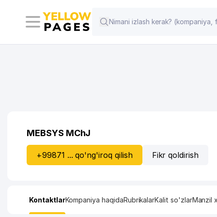
MEBSYS MChJ
+99871 ... qo'ng'iroq qilish
Fikr qoldirish
Kontaktlar
Kompaniya haqida
Rubrikalar
Kalit so'zlar
Manzil x