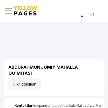
uz
ABDURAHMON JOMIY MAHALLA
QO'MITASI
Fikr qoldirish
Kontaktlar
Kompaniya haqida
Rubrikalar
Kalit so'zlar
Manzil x