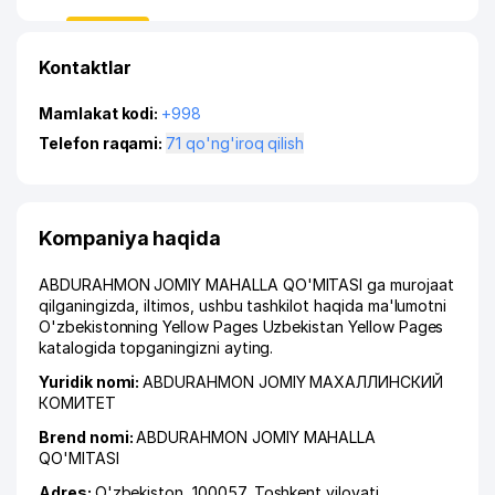
Kontaktlar
Mamlakat kodi:
+998
Telefon raqami:
71 qo'ng'iroq qilish
Kompaniya haqida
ABDURAHMON JOMIY MAHALLA QO'MITASI ga murojaat
qilganingizda, iltimos, ushbu tashkilot haqida ma'lumotni
O'zbekistonning Yellow Pages Uzbekistan Yellow Pages
katalogida topganingizni ayting.
Yuridik nomi:
ABDURAHMON JOMIY МАХАЛЛИНСКИЙ
КОМИТЕТ
Brend nomi:
ABDURAHMON JOMIY MAHALLA
QO'MITASI
Adres:
O'zbekiston, 100057,
Toshkent viloyati
,