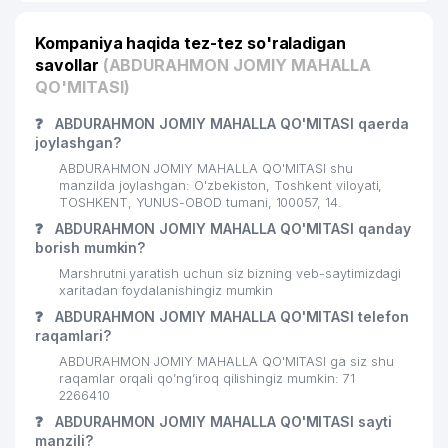
Kompaniya haqida tez-tez so'raladigan
savollar
(ABDURAHMON JOMIY MAHALLA
QO'MITASI)
❓
ABDURAHMON JOMIY MAHALLA QO'MITASI qaerda
joylashgan?
ABDURAHMON JOMIY MAHALLA QO'MITASI shu
manzilda joylashgan: O'zbekiston, Toshkent viloyati,
TOSHKENT, YUNUS-OBOD tumani, 100057, 14.
❓
ABDURAHMON JOMIY MAHALLA QO'MITASI qanday
borish mumkin?
Marshrutni yaratish uchun siz bizning veb-saytimizdagi
xaritadan foydalanishingiz mumkin
❓
ABDURAHMON JOMIY MAHALLA QO'MITASI telefon
raqamlari?
ABDURAHMON JOMIY MAHALLA QO'MITASI ga siz shu
raqamlar orqali qo’ng’iroq qilishingiz mumkin: 71
2266410
❓
ABDURAHMON JOMIY MAHALLA QO'MITASI sayti
manzili?