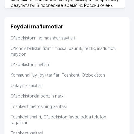
результаты. В последнее время из России очень
много заказывают, а вначале только по
Узбекистану брали, но вяло. Удалось раскрутиться,
дальше развиваюсь потихоньку😊
Foydali ma'lumotlar
Hamida 03.08.2026 12:45:39
O'zbekistonning mashhur saytlari
O'lchov birliklari tizimi: massa, uzunlik, tezlik, ma'lumot,
maydon
O'zbekiston saytlari
Kommunal (uy-joy) tariflari Toshkent, O‘zbekiston
Onlayn xizmatlar
O'zbekistonda benzin narxi
Toshkent metrosining xaritasi
Toshkent shahri, O'zbekiston favqulodda telefon
raqamlari
Toshkent xaritasi