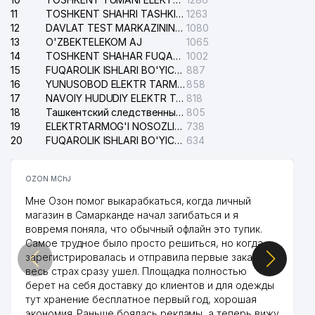
11
TOSHKENT SHAHRI TASHKILOT TELEFONLARI HAQIDA MA'LUMOT BYUROSI
1263
12
DAVLAT TEST MARKAZINING ISHONCH TELEFONLARI
1080
13
O'ZBEKTELEKOM AJ
1065
14
TOSHKENT SHAHAR FUQAROLIK ISHLARI BO'YICHA SUDI
1002
15
FUQAROLIK ISHLARI BO'YICHA YAKKASAROY TUMANLARARO SUDI
887
16
YUNUSOBOD ELEKTR TARMOG'I NOSOZLIKLARI XIZMATI
858
17
NAVOIY HUDUDIY ELEKTR TARMOQLARI KORXONASI AJ
818
18
Ташкентский следственный изолятор
805
19
ELEKTRTARMOG'I NOSOZLIKLARINI TO'ZATISH SERGELI XIZMATI
738
20
FUQAROLIK ISHLARI BO'YICHA UCH-TEPA TUMANI SUDI
634
OZON MChJ
Мне Озон помог выкарабкаться, когда личный
магазин в Самарканде начал загибаться и я
вовремя поняла, что обычный офлайн это тупик.
Самое трудное было просто решиться, но когда
зарегистрировалась и отправила первые заказы,
весь страх сразу ушел. Площадка полностью
берет на себя доставку до клиентов и для одежды
тут хранение бесплатное первый год, хорошая
экономия. Раньше боялась рекламы, а теперь вижу