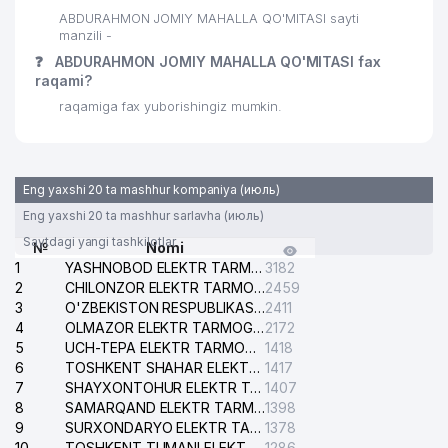
ABDURAHMON JOMIY MAHALLA QO'MITASI sayti
manzili -
❓
ABDURAHMON JOMIY MAHALLA QO'MITASI fax
raqami?
raqamiga fax yuborishingiz mumkin.
Eng yaxshi 20 ta mashhur kompaniya (июль)
Eng yaxshi 20 ta mashhur sarlavha (июль)
Saytdagi yangi tashkilotlar
№
Nomi
1
YASHNOBOD ELEKTR TARMOG'I NOSOZLIKLARI XIZMATI
3182
2
CHILONZOR ELEKTR TARMOG'I NOSOZLIK XIZMATI
2459
3
O'ZBEKISTON RESPUBLIKASI BOSH PROKURATURASI ISHONCH TELEFONI
2411
4
OLMAZOR ELEKTR TARMOG'I NOSOZLIKLARI XIZMATI
2172
5
UCH-TEPA ELEKTR TARMOG'I NOSOZLIKLARI XIZMATI
1418
6
TOSHKENT SHAHAR ELEKTR TARMOQLARI KORXONASI AJ
1417
7
SHAYXONTOHUR ELEKTR TARMOG'I NOSOZLIKLARINI TUZATISH XIZMATI
1407
8
SAMARQAND ELEKTR TARMOQLARI AJ
1398
9
SURXONDARYO ELEKTR TARMOQLARI AJ
1378
10
TOSHKENT TUMANI ELEKTR TARMOG'I AVARIYA XIZMATI
1286