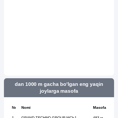
dan 1000 m gacha bo'lgan eng yaqin
joylarga masofa
№
Nomi
Masofa
1
GRAND TECHNO GROUP MChJ
483 м