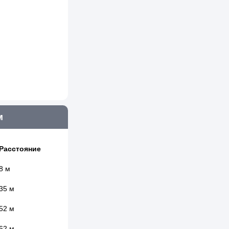
м
Расстояние
8 м
35 м
52 м
62 м