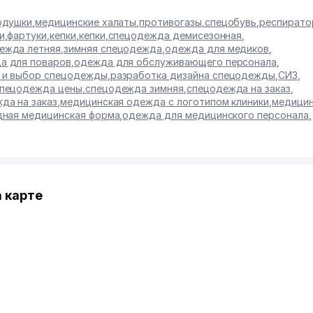
одушки
,
медицинские халаты
,
противогазы
,
спецобувь
,
респирато
и
,
фартуки
,
кепки
,
кепки
,
спецодежда демисезонная
,
ежда летняя
,
зимняя спецодежда
,
одежда для медиков
,
а для поваров
,
одежда для обслуживающего персонала
,
т и выбор спецодежды
,
разработка дизайна спецодежды
,
СИЗ
,
пецодежда цены
,
спецодежда зимняя
,
спецодежда на заказ
,
да на заказ
,
медицинская одежда с логотипом клиники
,
медицин
ная медицинская форма
,
одежда для медицинского персонала
,
 карте