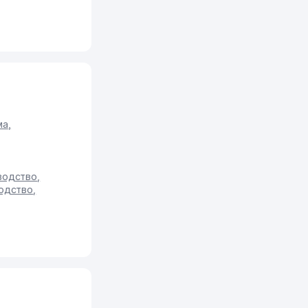
ма
,
водство
,
водство
,