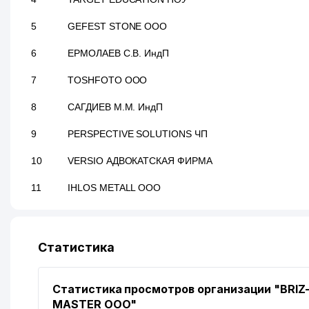
5
GEFEST STONE ООО
6
ЕРМОЛАЕВ С.В. ИндП
7
TOSHFOTO ООО
8
САГДИЕВ М.М. ИндП
9
PERSPECTIVE SOLUTIONS ЧП
10
VERSIO АДВОКАТСКАЯ ФИРМА
11
IHLOS METALL ООО
12
AL-MARUFI АПТЕКА
13
SUPER WELL TRADE ООО
Статистика
14
КИМ БЕЛЛА АЛЬБЕРТОВНА ИндП
Статистика просмотров организации "BRIZ
15
АБДУХАЛИКОВ А.Д. ЧП
MASTER ООО"