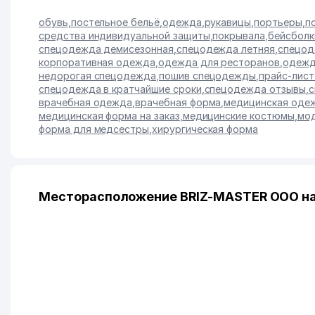
обувь
,
постельное бельё
,
одежда
,
рукавицы
,
портьеры
,
п
средства индивидуальной защиты
,
покрывала
,
бейсболк
спецодежда демисезонная
,
спецодежда летняя
,
спецод
корпоративная одежда
,
одежда для ресторанов
,
одежд
недорогая спецодежда
,
пошив спецодежды
,
прайс-лис
спецодежда в кратчайшие сроки
,
спецодежда отзывы
,
с
врачебная одежда
,
врачебная форма
,
медицинская одеж
медицинская форма на заказ
,
медицинские костюмы
,
мод
форма для медсестры
,
хирургическая форма
Месторасположение BRIZ-MASTER ООО на