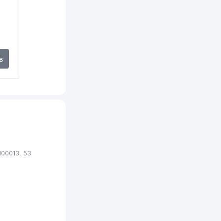
171 м
172 м
175 м
в
186 м
186 м
188 м
195 м
198 м
00013, 53
202 м
203 м
204 м