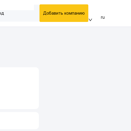
од
Добавить компанию
ru