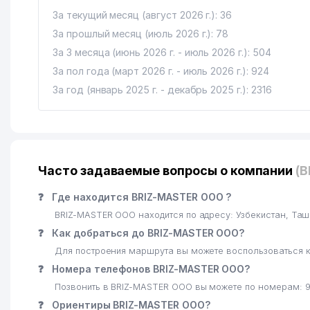
16
ALEYA DENT СТОМАТОЛОГИЧЕСКАЯ КЛИНИКА
За текущий месяц (август 2026 г.): 36
За прошлый месяц (июль 2026 г.): 78
17
ART MODERN ООО
За 3 месяца (июнь 2026 г. - июль 2026 г.): 504
18
TECHNO MART ООО
За пол года (март 2026 г. - июль 2026 г.): 924
За год (январь 2025 г. - декабрь 2025 г.): 2316
19
BLUE MARINE TRADING ООО
20
АХМЕДОВ Б. У. ИндП
21
SEGANET ELEKTRONIKA ООО
Часто задаваемые вопросы о компании
(
22
SITY QUEST ООО
❓
Где находится BRIZ-MASTER ООО ?
23
ОРИЕНТ ФИНАНС БАНК ЧАКБ ЧИЛАНЗАРСКИЙ ФИЛ
BRIZ-MASTER ООО находится по адресу: Узбекистан, Та
24
URBAN RETAIL СП ООО
❓
Как добраться до BRIZ-MASTER ООО?
Для построения маршрута вы можете воспользоваться к
25
PRO REKLAM ООО
❓
Номера телефонов BRIZ-MASTER ООО?
26
SEWING STYLE TEKS ООО
Позвонить в BRIZ-MASTER ООО вы можете по номерам: 9
❓
Ориентиры BRIZ-MASTER ООО?