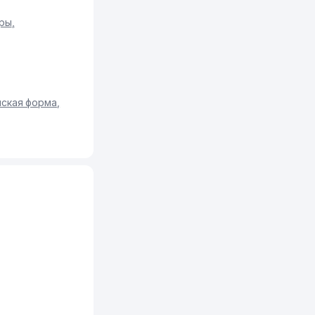
ры
,
ская форма
,