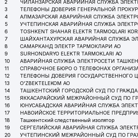
2
ЧИЛАНЗАРСКАЯ АВАРИЙНАЯ СЛУЖБА ЭЛЕКТ
3
ТЕЛЕФОНЫ ДОВЕРИЯ ГЕНЕРАЛЬНОЙ ПРОКУР
4
АЛМАЗАРСКАЯ АВАРИЙНАЯ СЛУЖБА ЭЛЕКТР
5
УЧТЕПИНСКАЯ АВАРИЙНАЯ СЛУЖБА ЭЛЕКТ
6
TOSHKENT SHAHAR ELEKTR TARMOQLARI KOR
7
ШАЙХАНТАХУРСКАЯ АВАРИЙНАЯ СЛУЖБА Э
8
САМАРКАНД ЭЛЕКТР ТАРМОКЛАРИ АО
9
SURHONDARYO ELEKTR TARMOKLARI АО
10
АВАРИЙНАЯ СЛУЖБА ЭЛЕКТРОСЕТИ ТАШКЕН
11
СПРАВОЧНОЕ БЮРО О ТЕЛЕФОНАХ ОРГАНИЗА
12
ТЕЛЕФОНЫ ДОВЕРИЯ ГОСУДАРСТВЕННОГО 
13
O'ZBEKTELEKOM АО
14
ТАШКЕНТСКИЙ ГОРОДСКОЙ СУД ПО ГРАЖД
15
ЯККАСАРАЙСКИЙ МЕЖРАЙОННЫЙ СУД ПО Г
16
ЮНУСАБАДСКАЯ АВАРИЙНАЯ СЛУЖБА ЭЛЕК
17
НАВОИЙСКОЕ ТЕРРИТОРИАЛЬНОЕ ПРЕДПРИ
18
Ташкентский следственный изолятор
19
СЕРГЕЛИЙСКАЯ АВАРИЙНАЯ СЛУЖБА ЭЛЕКТ
20
УЧТЕПИНСКИЙ МЕЖРАЙОННЫЙ СУД ПО ГР