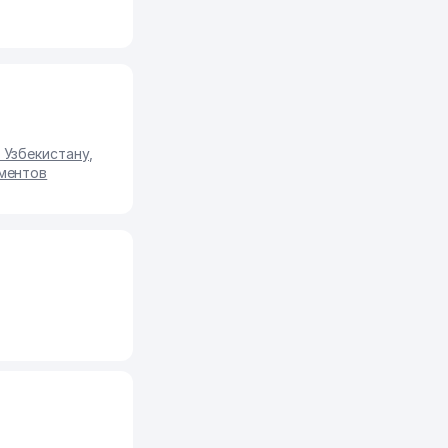
 Узбекистану
,
ментов