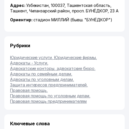
Адрес:
Узбекистан, 100037,
Ташкентская область
,
Ташкент
,
Чиланзарский район
,
просп. БУНЁДКОР
, 23 А
Ориентир:
стадион МИЛЛИЙ (бывш. "БУНЁДКОР")
Рубрики
Юридические услуги, Юридические фирмы
,
Адвокаты - Услуги
,
Адвокатские конторы, адвокатские бюро
,
Адвокаты по семейным делам
,
Адвокаты по уголовным делам
,
Защита интересов предпринимателей
,
Правовая помощь
,
Правовая помощь по уголовным делам
,
Правовая помощь предпринимателям
Ключевые слова