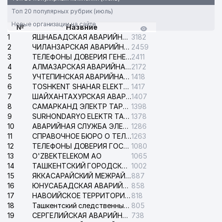
Топ 20 популярных рубрик (июль)
Новые организации на сайте
№
Назвние
1
ЯШНАБАДСКАЯ АВАРИЙНАЯ СЛУЖБА ЭЛЕКТРОСЕТИ
3182
2
ЧИЛАНЗАРСКАЯ АВАРИЙНАЯ СЛУЖБА ЭЛЕКТРОСЕТИ
2459
3
ТЕЛЕФОНЫ ДОВЕРИЯ ГЕНЕРАЛЬНОЙ ПРОКУРАТУРЫ РЕСПУБЛИКИ УЗБЕКИСТАН
2411
4
АЛМАЗАРСКАЯ АВАРИЙНАЯ СЛУЖБА ЭЛЕКТРОСЕТИ
2172
5
УЧТЕПИНСКАЯ АВАРИЙНАЯ СЛУЖБА ЭЛЕКТРОСЕТИ
1418
6
TOSHKENT SHAHAR ELEKTR TARMOQLARI KORXONASI АО
1417
7
ШАЙХАНТАХУРСКАЯ АВАРИЙНАЯ СЛУЖБА ЭЛЕКТРОСЕТИ
1407
8
САМАРКАНД ЭЛЕКТР ТАРМОКЛАРИ АО
1398
9
SURHONDARYO ELEKTR TARMOKLARI АО
1378
10
АВАРИЙНАЯ СЛУЖБА ЭЛЕКТРОСЕТИ ТАШКЕНТСКОГО РАЙОНА
1286
11
СПРАВОЧНОЕ БЮРО О ТЕЛЕФОНАХ ОРГАНИЗАЦИЙ г. ТАШКЕНТА
1263
12
ТЕЛЕФОНЫ ДОВЕРИЯ ГОСУДАРСТВЕННОГО ЦЕНТРА ТЕСТИРОВАНИЯ
1080
13
O'ZBEKTELEKOM АО
1065
14
ТАШКЕНТСКИЙ ГОРОДСКОЙ СУД ПО ГРАЖДАНСКИМ ДЕЛАМ
1002
15
ЯККАСАРАЙСКИЙ МЕЖРАЙОННЫЙ СУД ПО ГРАЖДАНСКИМ ДЕЛАМ
887
16
ЮНУСАБАДСКАЯ АВАРИЙНАЯ СЛУЖБА ЭЛЕКТРОСЕТИ
858
17
НАВОИЙСКОЕ ТЕРРИТОРИАЛЬНОЕ ПРЕДПРИЯТИЕ ЭЛЕКТРОСЕТИ АО
818
18
Ташкентский следственный изолятор
805
19
СЕРГЕЛИЙСКАЯ АВАРИЙНАЯ СЛУЖБА ЭЛЕКТРОСЕТИ
738