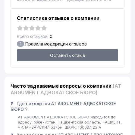
ПАРК КУЛЬТУРЫ И ОТДЫХА им.
14
400 м
ГАФУРА ГУЛЯМА
Статистика отзывов о компании
15
SUPER ASTRON ООО
504 м
ХОКИМИЯТ ЧИЛАНЗАРСКОГО
16
600 м
Всего отзывов:
0
РАЙОНА
?
Правила модерации отзывов
17
ADVISE AND AUDIT ООО
692 м
Оставить отзыв
O'ZSANOATQURILISHBANK АКБ
18
697 м
ЧИЛАНЗАРСКИЙ ФИЛИАЛ
COMPUTER CREDIT STANDART
19
760 м
ЧП
Часто задаваемые вопросы о компании
(AT
ARGUMENT АДВОКАТСКОЕ БЮРО)
ТАШКЕНТСКИЙ КИСЛОРОДНЫЙ
20
802 м
ЗАВОД ГП
❓
Где находится AT ARGUMENT АДВОКАТСКОЕ
БЮРО ?
21
МИРЗАХОДЖАЕВ Х.Ф. ИндП
824 м
AT ARGUMENT АДВОКАТСКОЕ БЮРО находится по
адресу: Узбекистан, Ташкентская область, ТАШКЕНТ,
KORIFEY-AUDIT АУДИТОРСКАЯ
ЧИЛАНЗАРСКИЙ район, ШАРК, 100037, 23 А
22
840 м
ФИРМА