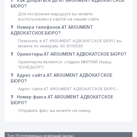
❓
Как добраться до AT ARGUMENT АДВОКАТСКОЕ
БЮРО?
23
ХОРЕЗМ ШАКАР ООО
862 м
Для построения маршрута вы можете
воспользоваться картой на нашем сайте
ПРОКУРАТУРА
24
907 м
ЧИЛАНЗАРСКОГО РАЙОНА
❓
Номера телефонов AT ARGUMENT
АДВОКАТСКОЕ БЮРО?
25
FIDO-BIZNES ООО
934 м
Позвонить в AT ARGUMENT АДВОКАТСКОЕ БЮРО вы
можете по номерам: 90 9709590
26
GAZON AVANGARD ООО
954 м
❓
Ориентиры AT ARGUMENT АДВОКАТСКОЕ БЮРО?
27
Ориентиром являются: стадион МИЛЛИЙ (бывш.
BRIZ-MASTER ООО
997 м
"БУНЁДКОР")
❓
Адрес сайта AT ARGUMENT АДВОКАТСКОЕ
БЮРО?
Адрес сайта AT ARGUMENT АДВОКАТСКОЕ БЮРО -
❓
Номер факса AT ARGUMENT АДВОКАТСКОЕ
БЮРО?
Отправить факс вы можете на номер .
Топ 20 популярных компаний (июль)