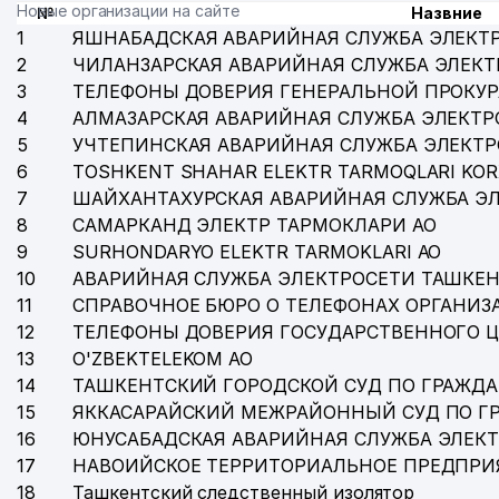
Новые организации на сайте
№
Назвние
1
ЯШНАБАДСКАЯ АВАРИЙНАЯ СЛУЖБА ЭЛЕКТ
2
ЧИЛАНЗАРСКАЯ АВАРИЙНАЯ СЛУЖБА ЭЛЕКТ
3
ТЕЛЕФОНЫ ДОВЕРИЯ ГЕНЕРАЛЬНОЙ ПРОКУР
4
АЛМАЗАРСКАЯ АВАРИЙНАЯ СЛУЖБА ЭЛЕКТР
5
УЧТЕПИНСКАЯ АВАРИЙНАЯ СЛУЖБА ЭЛЕКТ
6
TOSHKENT SHAHAR ELEKTR TARMOQLARI KOR
7
ШАЙХАНТАХУРСКАЯ АВАРИЙНАЯ СЛУЖБА Э
8
САМАРКАНД ЭЛЕКТР ТАРМОКЛАРИ АО
9
SURHONDARYO ELEKTR TARMOKLARI АО
10
АВАРИЙНАЯ СЛУЖБА ЭЛЕКТРОСЕТИ ТАШКЕН
11
СПРАВОЧНОЕ БЮРО О ТЕЛЕФОНАХ ОРГАНИЗА
12
ТЕЛЕФОНЫ ДОВЕРИЯ ГОСУДАРСТВЕННОГО 
13
O'ZBEKTELEKOM АО
14
ТАШКЕНТСКИЙ ГОРОДСКОЙ СУД ПО ГРАЖД
15
ЯККАСАРАЙСКИЙ МЕЖРАЙОННЫЙ СУД ПО Г
16
ЮНУСАБАДСКАЯ АВАРИЙНАЯ СЛУЖБА ЭЛЕК
17
НАВОИЙСКОЕ ТЕРРИТОРИАЛЬНОЕ ПРЕДПРИ
18
Ташкентский следственный изолятор