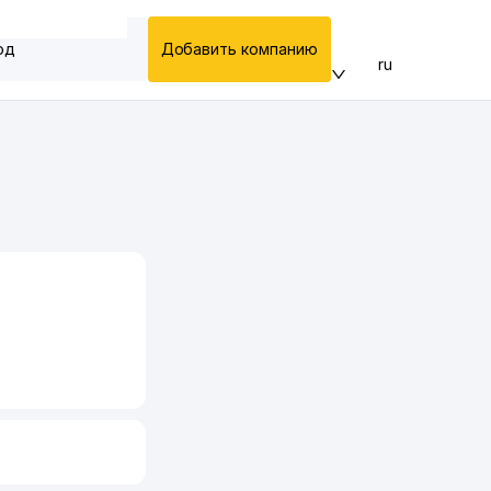
од
Добавить компанию
ru