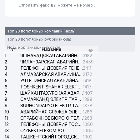
Отправить факс вы можете на номер .
Топ 20 популярных компаний (июль)
Топ 20 популярных рубрик (июль)
Новые организации на сайте
№
Назвние
1
ЯШНАБАДСКАЯ АВАРИЙНАЯ СЛУЖБА ЭЛЕКТРОСЕТИ
3182
2
ЧИЛАНЗАРСКАЯ АВАРИЙНАЯ СЛУЖБА ЭЛЕКТРОСЕТИ
2459
3
ТЕЛЕФОНЫ ДОВЕРИЯ ГЕНЕРАЛЬНОЙ ПРОКУРАТУРЫ РЕСПУБЛИКИ УЗБЕКИСТАН
2411
4
АЛМАЗАРСКАЯ АВАРИЙНАЯ СЛУЖБА ЭЛЕКТРОСЕТИ
2172
5
УЧТЕПИНСКАЯ АВАРИЙНАЯ СЛУЖБА ЭЛЕКТРОСЕТИ
1418
6
TOSHKENT SHAHAR ELEKTR TARMOQLARI KORXONASI АО
1417
7
ШАЙХАНТАХУРСКАЯ АВАРИЙНАЯ СЛУЖБА ЭЛЕКТРОСЕТИ
1407
8
САМАРКАНД ЭЛЕКТР ТАРМОКЛАРИ АО
1398
9
SURHONDARYO ELEKTR TARMOKLARI АО
1378
10
АВАРИЙНАЯ СЛУЖБА ЭЛЕКТРОСЕТИ ТАШКЕНТСКОГО РАЙОНА
1286
11
СПРАВОЧНОЕ БЮРО О ТЕЛЕФОНАХ ОРГАНИЗАЦИЙ г. ТАШКЕНТА
1263
12
ТЕЛЕФОНЫ ДОВЕРИЯ ГОСУДАРСТВЕННОГО ЦЕНТРА ТЕСТИРОВАНИЯ
1080
13
O'ZBEKTELEKOM АО
1065
14
ТАШКЕНТСКИЙ ГОРОДСКОЙ СУД ПО ГРАЖДАНСКИМ ДЕЛАМ
1002