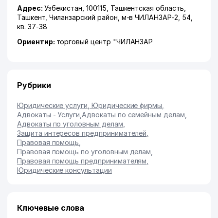
Адрес:
Узбекистан, 100115,
Ташкентская область
,
Ташкент
,
Чиланзарский район
,
м-в ЧИЛАНЗАР-2
, 54,
кв. 37-38
Ориентир:
торговый центр "ЧИЛАНЗАР
Рубрики
Юридические услуги, Юридические фирмы
,
Адвокаты - Услуги
,
Адвокаты по семейным делам
,
Адвокаты по уголовным делам
,
Защита интересов предпринимателей
,
Правовая помощь
,
Правовая помощь по уголовным делам
,
Правовая помощь предпринимателям
,
Юридические консультации
Ключевые слова