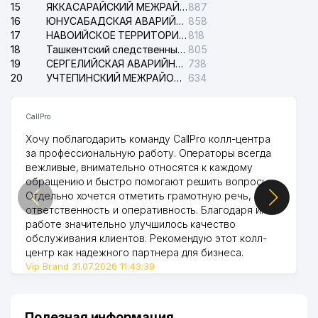
15
ЯККАСАРАЙСКИЙ МЕЖРАЙОННЫЙ СУД ПО ГРАЖДАНСКИМ ДЕЛАМ
887
16
ЮНУСАБАДСКАЯ АВАРИЙНАЯ СЛУЖБА ЭЛЕКТРОСЕТИ
858
17
НАВОИЙСКОЕ ТЕРРИТОРИАЛЬНОЕ ПРЕДПРИЯТИЕ ЭЛЕКТРОСЕТИ АО
818
18
Ташкентский следственный изолятор
805
19
СЕРГЕЛИЙСКАЯ АВАРИЙНАЯ СЛУЖБА ЭЛЕКТРОСЕТИ
738
20
УЧТЕПИНСКИЙ МЕЖРАЙОННЫЙ СУД ПО ГРАЖДАНСКИМ ДЕЛАМ
634
CallPro
Хочу поблагодарить команду CallPro колл-центра
за профессиональную работу. Операторы всегда
вежливые, внимательно относятся к каждому
обращению и быстро помогают решить вопросы.
Отдельно хочется отметить грамотную речь,
ответственность и оперативность. Благодаря их
работе значительно улучшилось качество
обслуживания клиентов. Рекомендую этот колл-
центр как надежного партнера для бизнеса.
Vip Brand 31.07.2026 11:43:39
Полезная информация