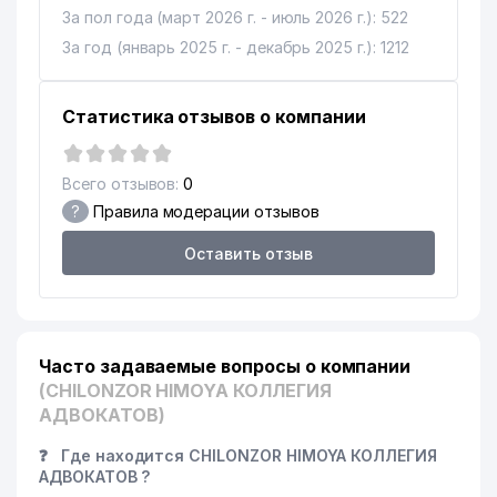
За пол года (март 2026 г. - июль 2026 г.): 522
PROVENT AIRCOOL
За год (январь 2025 г. - декабрь 2025 г.): 1212
16
851 м
ENGINEERING ООО
17
YUNIVIT ООО
862 м
Статистика отзывов о компании
18
KIMALINE ООО
863 м
Всего отзывов:
0
19
CHERSI ООО
868 м
?
Правила модерации отзывов
20
GAZON AVANGARD ООО
872 м
Оставить отзыв
ЭКОНОМИЧЕСКИЙ СУД
21
885 м
ТАШКЕНТСКОЙ ОБЛАСТИ
22
ASTER IT SERVICE ООО
890 м
Часто задаваемые вопросы о компании
23
ENERGOREMONT ПП
895 м
(CHILONZOR HIMOYA КОЛЛЕГИЯ
АДВОКАТОВ)
24
BILIMINTERTRANS ООО
907 м
❓
Где находится CHILONZOR HIMOYA КОЛЛЕГИЯ
AIRCUZ АССОЦИАЦИЯ
АДВОКАТОВ ?
МЕЖДУНАРОДНЫХ