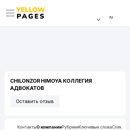
ru
CHILONZOR HIMOYA КОЛЛЕГИЯ
АДВОКАТОВ
Оставить отзыв
Контакты
О компании
Рубрики
Ключевые слова
Схема п