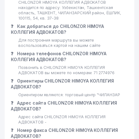
25
913 м
CHILONZOR HIMOYA КОЛЛЕГИЯ АДВОКАТОВ
АВТОМОБИЛЬНЫХ
находится по адресу: Узбекистан, Ташкентская
ПЕРЕВОЗЧИКОВ УЗБЕКИСТАНА
область, ТАШКЕНТ, ЧИЛАНЗАРСКИЙ район, ЁШЛИК,
100115, 54, кв. 37-38
ЭКОНОМИЧЕСКИЙ СУД г.
26
936 м
❓
Как добраться до CHILONZOR HIMOYA
ТАШКЕНТА
КОЛЛЕГИЯ АДВОКАТОВ?
Для построения маршрута вы можете
27
ALTOMEDSERVIS ООО
951 м
воспользоваться картой на нашем сайте
УЗБЕКИНВЕСТ АССИСТАНС
❓
Номера телефонов CHILONZOR HIMOYA
28
969 м
СЕРВИСНОЕ АГЕНТСТВО
КОЛЛЕГИЯ АДВОКАТОВ?
Позвонить в CHILONZOR HIMOYA КОЛЛЕГИЯ
КАДАСТРОВОЕ АГЕНТСТВО
АДВОКАТОВ вы можете по номерам: 71 2774976
ПРИ ГОСУДАРСТВЕННОМ
29
995 м
❓
Ориентиры CHILONZOR HIMOYA КОЛЛЕГИЯ
НАЛОГОВОМ КОМИТЕТЕ
АДВОКАТОВ?
РЕСПУБЛИКИ УЗБЕКИСТАН
Ориентиром являются: торговый центр "ЧИЛАНЗАР
❓
Адрес сайта CHILONZOR HIMOYA КОЛЛЕГИЯ
АДВОКАТОВ?
Адрес сайта CHILONZOR HIMOYA КОЛЛЕГИЯ
АДВОКАТОВ -
❓
Номер факса CHILONZOR HIMOYA КОЛЛЕГИЯ
АДВОКАТОВ?