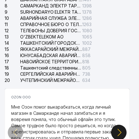
8
САМАРКАНД ЭЛЕКТР ТАРМОКЛАРИ АО
1398
9
SURHONDARYO ELEKTR TARMOKLARI АО
1378
10
АВАРИЙНАЯ СЛУЖБА ЭЛЕКТРОСЕТИ ТАШКЕНТСКОГО РАЙОНА
1286
11
СПРАВОЧНОЕ БЮРО О ТЕЛЕФОНАХ ОРГАНИЗАЦИЙ г. ТАШКЕНТА
1263
12
ТЕЛЕФОНЫ ДОВЕРИЯ ГОСУДАРСТВЕННОГО ЦЕНТРА ТЕСТИРОВАНИЯ
1080
13
O'ZBEKTELEKOM АО
1065
14
ТАШКЕНТСКИЙ ГОРОДСКОЙ СУД ПО ГРАЖДАНСКИМ ДЕЛАМ
1002
15
ЯККАСАРАЙСКИЙ МЕЖРАЙОННЫЙ СУД ПО ГРАЖДАНСКИМ ДЕЛАМ
887
16
ЮНУСАБАДСКАЯ АВАРИЙНАЯ СЛУЖБА ЭЛЕКТРОСЕТИ
858
17
НАВОИЙСКОЕ ТЕРРИТОРИАЛЬНОЕ ПРЕДПРИЯТИЕ ЭЛЕКТРОСЕТИ АО
818
18
Ташкентский следственный изолятор
805
19
СЕРГЕЛИЙСКАЯ АВАРИЙНАЯ СЛУЖБА ЭЛЕКТРОСЕТИ
738
20
УЧТЕПИНСКИЙ МЕЖРАЙОННЫЙ СУД ПО ГРАЖДАНСКИМ ДЕЛАМ
634
OZON ООО
Мне Озон помог выкарабкаться, когда личный
магазин в Самарканде начал загибаться и я
вовремя поняла, что обычный офлайн это тупик.
Самое трудное было просто решиться, но когда
зарегистрировалась и отправила первые заказы,
весь страх сразу ушел. Площадка полностью