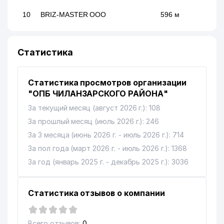
10
BRIZ-MASTER ООО
596 м
11
CHICKEN WING ООО
636 м
Статистика
ПРОКУРАТУРА
12
712 м
ЧИЛАНЗАРСКОГО РАЙОНА
Статистика просмотров организации
1-й РЕСПУБЛИКАНСКИЙ
13
848 м
МЕДИЦИНСКИЙ КОЛЛЕДЖ
"ОПБ ЧИЛАНЗАРСКОГО РАЙОНА"
За текущий месяц (август 2026 г.): 108
14
ELBRUS BROKER ООО
928 м
За прошлый месяц (июль 2026 г.): 246
COMPUTER CREDIT STANDART
За 3 месяца (июнь 2026 г. - июль 2026 г.): 714
15
949 м
ЧП
За пол года (март 2026 г. - июль 2026 г.): 1368
16
AVA TEN ЧП
968 м
За год (январь 2025 г. - декабрь 2025 г.): 3036
17
KASIMOV HOLDING ООО
984 м
Статистика отзывов о компании
18
FIDO-BIZNES ООО
992 м
Всего отзывов:
0