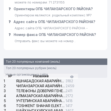
можете по номерам: 71 2731155
❓
Ориентиры ОПБ ЧИЛАНЗАРСКОГО РАЙОНА?
Ориентиром являются: родильный комплекс №7
❓
Адрес сайта ОПБ ЧИЛАНЗАРСКОГО РАЙОНА?
Адрес сайта ОПБ ЧИЛАНЗАРСКОГО РАЙОНА -
❓
Номер факса ОПБ ЧИЛАНЗАРСКОГО РАЙОНА?
Отправить факс вы можете на номер .
Топ 20 популярных компаний (июль)
Топ 20 популярных рубрик (июль)
Новые организации на сайте
№
Назвние
1
ЯШНАБАДСКАЯ АВАРИЙНАЯ СЛУЖБА ЭЛЕКТРОСЕТИ
3182
2
ЧИЛАНЗАРСКАЯ АВАРИЙНАЯ СЛУЖБА ЭЛЕКТРОСЕТИ
2459
3
ТЕЛЕФОНЫ ДОВЕРИЯ ГЕНЕРАЛЬНОЙ ПРОКУРАТУРЫ РЕСПУБЛИКИ УЗБЕКИСТАН
2411
4
АЛМАЗАРСКАЯ АВАРИЙНАЯ СЛУЖБА ЭЛЕКТРОСЕТИ
2172
5
УЧТЕПИНСКАЯ АВАРИЙНАЯ СЛУЖБА ЭЛЕКТРОСЕТИ
1418
6
TOSHKENT SHAHAR ELEKTR TARMOQLARI KORXONASI АО
1417
7
ШАЙХАНТАХУРСКАЯ АВАРИЙНАЯ СЛУЖБА ЭЛЕКТРОСЕТИ
1407