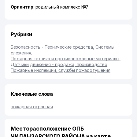
Ориентир:
родильный комплекс №7
Рубрики
Безопасность - Технические средства, Системы
слежения
,
Пожарная техника и противопожарные материалы
,
Датчики движения - продажа, производство
,
Пожарные инспекции, службы пожаротушения
Ключевые слова
пожарная охранная
Месторасположение ОПБ
ЧИЛАНЗАРСКОГО РАЙОНА на карте