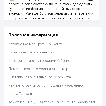
берет на себя доставку до клиентов и для одежды
тут хранение бесплатное первый год, хорошая
экономия. Раньше боялась рекламы, а теперь вижу
результаты. В последнее время из России очень
много заказывают, а вначале только по
Узбекистану брали, но вяло. Удалось раскрутиться,
дальше развиваюсь потихоньку😊
Полезная информация
Hamida 03.08.2026 12:45:39
Автобусные маршруты Ташкента
Памятка для абитуриентов
Расстояние между городами Узбекистана
Домены верхнего уровня стран мира
Выставки-2022 в Ташкенте, Узбекистан
Рейтинг стран мира по площади и населению
Карта Ташкента
Коммунальные (ЖКХ) тарифы в Ташкенте, Узбекистан