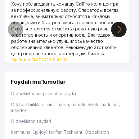
51
NOVZA SHABADASI MChJ
308 м
Хочу поблагодарить команду CallPro колл-центра
за профессиональную работу. Операторы всегда
52
MERIDIAN TEMPO MChJ
311 м
вежливые, внимательно относятся к каждому
обращению и быстро помогают решить вопросы.
53
PHARMALINE IMPEXTRADE MChJ
321 м
Отдельно хочется отметить грамотную речь,
ответственность и оперативность. Благодаря их
54
NAVBAXOR MAHALLA QO'MITASI
322 м
работе значительно улучшилось качество
обслуживания клиентов. Рекомендую этот колл-
55
ART DECOMATIC MChJ
324 м
центр как надежного партнера для бизнеса.
Vip Brand 31.07.2026 11:43:39
3-CHARH KAMOLON MAHALLA
56
330 м
QO'MITASI
57
DOKTOR-SERVIS MChJ
334 м
Foydali ma'lumotlar
AGROBANK ATB O'ZBEKISTON
O'zbekistonning mashhur saytlari
58
RESPUBLIKASI BOSH
357 м
BOSHQARMASI
O'lchov birliklari tizimi: massa, uzunlik, tezlik, ma'lumot,
maydon
59
YUKSALISH MChJ
368 м
O'zbekiston saytlari
SHAMS TOSHKENT ADVOKATLARI
60
369 м
Kommunal (uy-joy) tariflari Toshkent, O‘zbekiston
ADVOKATLAR KOLLEGIYASI