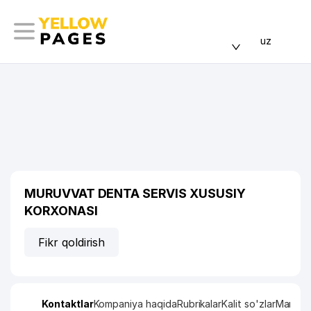
uz
MURUVVAT DENTA SERVIS XUSUSIY
KORXONASI
Fikr qoldirish
Kontaktlar
Kompaniya haqida
Rubrikalar
Kalit so'zlar
Manzil x