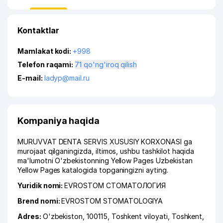
Kontaktlar
Mamlakat kodi:
+998
Telefon raqami:
71 qo'ng'iroq qilish
E-mail:
ladyp@mail.ru
Kompaniya haqida
MURUVVAT DENTA SERVIS XUSUSIY KORXONASI ga
murojaat qilganingizda, iltimos, ushbu tashkilot haqida
ma'lumotni O'zbekistonning Yellow Pages Uzbekistan
Yellow Pages katalogida topganingizni ayting.
Yuridik nomi:
EVROSTOM СТОМАТОЛОГИЯ
Brend nomi:
EVROSTOM STOMATOLOGIYA
Adres:
O'zbekiston, 100115,
Toshkent viloyati
,
Toshkent
,