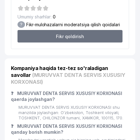
20
TASHPOLIZOLKROVLYA MChJ
151 м
Umumiy sharhlar:
0
21
HAMKORMAZLIZING MChJ
155 м
?
Fikr-mulohazalarni moderatsiya qilish qoidalari
22
RISE BUSINESS INVEST MChJ
156 м
Fikr qoldirish
23
MALAHIT-PRINT MChJ
156 м
24
ELLIPS UDP MChJ
158 м
Kompaniya haqida tez-tez so'raladigan
HELMSMAN QUALITY &
25
TECHNOLOGY SERVICES CO., LTD.
160 м
savollar
(MURUVVAT DENTA SERVIS XUSUSIY
VAKOLATXONA
KORXONASI)
26
EVRO ASIA CLEAN MChJ
164 м
❓
MURUVVAT DENTA SERVIS XUSUSIY KORXONASI
qaerda joylashgan?
27
HAPPY TOUR MChJ
169 м
MURUVVAT DENTA SERVIS XUSUSIY KORXONASI shu
manzilda joylashgan: O'zbekiston, Toshkent viloyati,
28
BOVAR SERVICE MChJ
170 м
TOSHKENT, CHILONZOR tumani, XAMKOR, 100115, 170.
❓
MURUVVAT DENTA SERVIS XUSUSIY KORXONASI
TIBBIY ASBOB-USKUNALAR ISHLAB
29
170 м
qanday borish mumkin?
CHIQARUVCHILARI UYUSHMASI