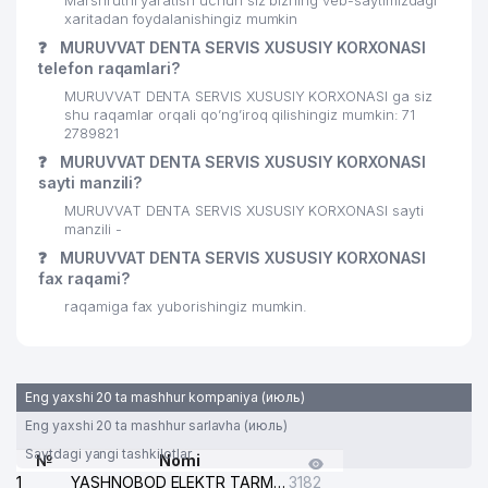
Marshrutni yaratish uchun siz bizning veb-saytimizdagi
xaritadan foydalanishingiz mumkin
30
PROMO SISTEM MChJ
172 м
❓
MURUVVAT DENTA SERVIS XUSUSIY KORXONASI
31
MAGNUM MEDIKAL SERVIS MChJ
172 м
telefon raqamlari?
MURUVVAT DENTA SERVIS XUSUSIY KORXONASI ga siz
32
BILAG'ON-DONO MChJ
176 м
shu raqamlar orqali qo’ng’iroq qilishingiz mumkin: 71
2789821
33
ELLIPS-TECHNOLOGY MChJ
182 м
❓
MURUVVAT DENTA SERVIS XUSUSIY KORXONASI
sayti manzili?
34
AVIA GO MChJ
184 м
MURUVVAT DENTA SERVIS XUSUSIY KORXONASI sayti
manzili -
35
EKSPERT-BAHO MChJ
186 м
❓
MURUVVAT DENTA SERVIS XUSUSIY KORXONASI
fax raqami?
36
AZR-TEXTILE GROUP MChJ
204 м
raqamiga fax yuborishingiz mumkin.
37
ARS-INFORM MChJ
204 м
YASHNOBOD TUMANI
38
244 м
VETERINARIYA BOSHQARMASI
Eng yaxshi 20 ta mashhur kompaniya (июль)
Eng yaxshi 20 ta mashhur sarlavha (июль)
39
EURO DENTAL PLUS MChJ
249 м
Saytdagi yangi tashkilotlar
№
Nomi
40
WINDOW MChJ
277 м
1
YASHNOBOD ELEKTR TARMOG'I NOSOZLIKLARI XIZMATI
3182