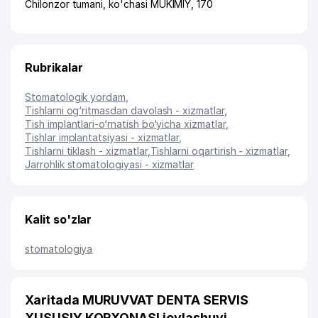
Chilonzor tumani
,
ko'chasi MUKIMIY
, 170
Rubrikalar
Stomatologik yordam
,
Tishlarni og‘ritmasdan davolash - xizmatlar
,
Tish implantlari-o‘rnatish bo‘yicha xizmatlar
,
Tishlar implantatsiyasi - xizmatlar
,
Tishlarni tiklash - xizmatlar
,
Tishlarni oqartirish - xizmatlar
,
Jarrohlik stomatologiyasi - xizmatlar
Kalit so'zlar
stomatologiya
Xaritada MURUVVAT DENTA SERVIS
XUSUSIY KORXONASI joylashuvi