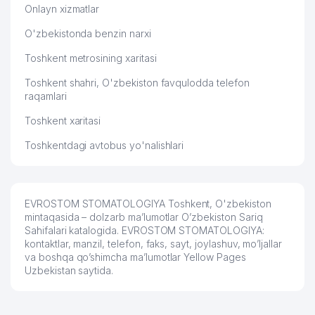
Onlayn xizmatlar
61
STIV MChJ
370 м
O'zbekistonda benzin narxi
62
CENTER KOMPLEKTACII MChJ
410 м
Toshkent metrosining xaritasi
63
ORTO-MODA MChJ
428 м
Toshkent shahri, O'zbekiston favqulodda telefon
raqamlari
UMUMIY O'RTA TA'LIM MAKTABI №
64
439 м
79
Toshkent xaritasi
UMUMIY O'RTA TA'LIM MAKTABI
65
460 м
Toshkentdagi avtobus yo'nalishlari
№173
66
DETSKAYA AKADEMIYA RECHI MChJ
471 м
EVROSTOM STOMATOLOGIYA Toshkent, O'zbekiston
67
TOSHKENT PEDAGOGIKA KOLLEJI
475 м
mintaqasida – dolzarb ma’lumotlar O’zbekiston Sariq
Sahifalari katalogida. EVROSTOM STOMATOLOGIYA:
68
NAIRI BIZNES MChJ
476 м
kontaktlar, manzil, telefon, faks, sayt, joylashuv, mo’ljallar
va boshqa qo’shimcha ma’lumotlar Yellow Pages
69
KASMED XUSUSIY KORXONASI
477 м
Uzbekistan saytida.
70
PERFECT PROFILE TRADING MChJ
494 м