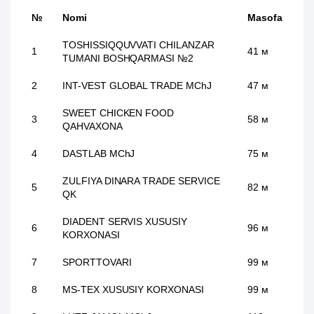
№
Nomi
Masofa
TOSHISSIQQUVVATI CHILANZAR
1
41 м
TUMANI BOSHQARMASI №2
2
INT-VEST GLOBAL TRADE MChJ
47 м
SWEET CHICKEN FOOD
3
58 м
QAHVAXONA
4
DASTLAB MChJ
75 м
ZULFIYA DINARA TRADE SERVICE
5
82 м
QK
DIADENT SERVIS XUSUSIY
6
96 м
KORXONASI
7
SPORTTOVARI
99 м
8
MS-TEX XUSUSIY KORXONASI
99 м