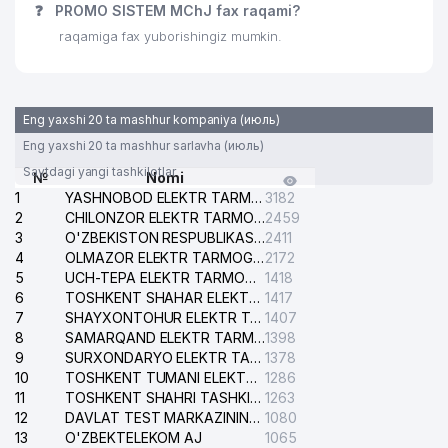
❓
PROMO SISTEM MChJ fax raqami?
raqamiga fax yuborishingiz mumkin.
Eng yaxshi 20 ta mashhur kompaniya (июль)
Eng yaxshi 20 ta mashhur sarlavha (июль)
Saytdagi yangi tashkilotlar
№
Nomi
1
YASHNOBOD ELEKTR TARMOG'I NOSOZLIKLARI XIZMATI
3182
2
CHILONZOR ELEKTR TARMOG'I NOSOZLIK XIZMATI
2459
3
O'ZBEKISTON RESPUBLIKASI BOSH PROKURATURASI ISHONCH TELEFONI
2411
4
OLMAZOR ELEKTR TARMOG'I NOSOZLIKLARI XIZMATI
2172
5
UCH-TEPA ELEKTR TARMOG'I NOSOZLIKLARI XIZMATI
1418
6
TOSHKENT SHAHAR ELEKTR TARMOQLARI KORXONASI AJ
1417
7
SHAYXONTOHUR ELEKTR TARMOG'I NOSOZLIKLARINI TUZATISH XIZMATI
1407
8
SAMARQAND ELEKTR TARMOQLARI AJ
1398
9
SURXONDARYO ELEKTR TARMOQLARI AJ
1378
10
TOSHKENT TUMANI ELEKTR TARMOG'I AVARIYA XIZMATI
1286
11
TOSHKENT SHAHRI TASHKILOT TELEFONLARI HAQIDA MA'LUMOT BYUROSI
1263
12
DAVLAT TEST MARKAZINING ISHONCH TELEFONLARI
1080
13
O'ZBEKTELEKOM AJ
1065