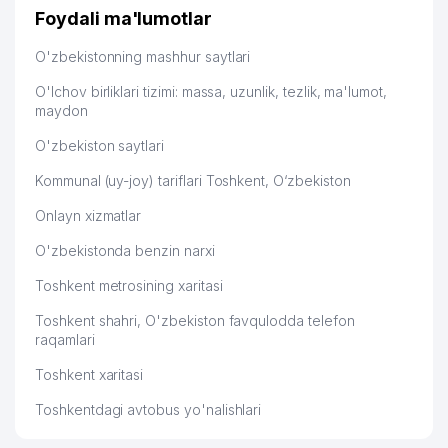
Foydali ma'lumotlar
O'zbekistonning mashhur saytlari
O'lchov birliklari tizimi: massa, uzunlik, tezlik, ma'lumot,
maydon
O'zbekiston saytlari
Kommunal (uy-joy) tariflari Toshkent, O‘zbekiston
Onlayn xizmatlar
O'zbekistonda benzin narxi
Toshkent metrosining xaritasi
Toshkent shahri, O'zbekiston favqulodda telefon
raqamlari
Toshkent xaritasi
Toshkentdagi avtobus yo'nalishlari