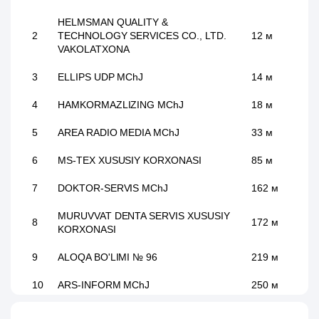
HELMSMAN QUALITY &
2
TECHNOLOGY SERVICES CO., LTD.
12 м
VAKOLATXONA
3
ELLIPS UDP MChJ
14 м
4
HAMKORMAZLIZING MChJ
18 м
5
AREA RADIO MEDIA MChJ
33 м
6
MS-TEX XUSUSIY KORXONASI
85 м
7
DOKTOR-SERVIS MChJ
162 м
MURUVVAT DENTA SERVIS XUSUSIY
8
172 м
KORXONASI
9
ALOQA BO'LIMI № 96
219 м
10
ARS-INFORM MChJ
250 м
11
KOMILA-SERVIS MChJ
434 м