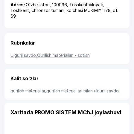
Adres:
O'zbekiston, 100096,
Toshkent viloyati
,
Toshkent
,
Chilonzor tumani
,
ko'chasi MUKIMIY
, 178, of.
69
Rubrikalar
Ulgurji savdo
,
Qurilish materiallari - sotish
Kalit so'zlar
qurilish materiallar
,
qurilish materiallari bilan ulgurji savdo
Xaritada PROMO SISTEM MChJ joylashuvi