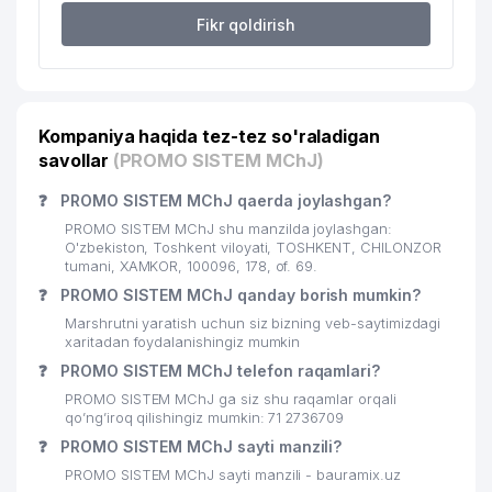
Fikr qoldirish
Kompaniya haqida tez-tez so'raladigan
savollar
(PROMO SISTEM MChJ)
❓
PROMO SISTEM MChJ qaerda joylashgan?
PROMO SISTEM MChJ shu manzilda joylashgan:
O'zbekiston, Toshkent viloyati, TOSHKENT, CHILONZOR
tumani, XAMKOR, 100096, 178, of. 69.
❓
PROMO SISTEM MChJ qanday borish mumkin?
Marshrutni yaratish uchun siz bizning veb-saytimizdagi
xaritadan foydalanishingiz mumkin
❓
PROMO SISTEM MChJ telefon raqamlari?
PROMO SISTEM MChJ ga siz shu raqamlar orqali
qo’ng’iroq qilishingiz mumkin: 71 2736709
❓
PROMO SISTEM MChJ sayti manzili?
PROMO SISTEM MChJ sayti manzili - bauramix.uz