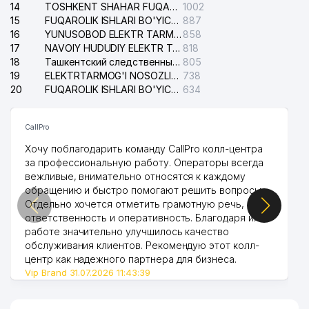
14
TOSHKENT SHAHAR FUQAROLIK ISHLARI BO'YICHA SUDI
1002
15
FUQAROLIK ISHLARI BO'YICHA YAKKASAROY TUMANLARARO SUDI
887
16
YUNUSOBOD ELEKTR TARMOG'I NOSOZLIKLARI XIZMATI
858
17
NAVOIY HUDUDIY ELEKTR TARMOQLARI KORXONASI AJ
818
18
Ташкентский следственный изолятор
805
19
ELEKTRTARMOG'I NOSOZLIKLARINI TO'ZATISH SERGELI XIZMATI
738
20
FUQAROLIK ISHLARI BO'YICHA UCH-TEPA TUMANI SUDI
634
CallPro
Хочу поблагодарить команду CallPro колл-центра
за профессиональную работу. Операторы всегда
вежливые, внимательно относятся к каждому
обращению и быстро помогают решить вопросы.
Отдельно хочется отметить грамотную речь,
ответственность и оперативность. Благодаря их
работе значительно улучшилось качество
обслуживания клиентов. Рекомендую этот колл-
центр как надежного партнера для бизнеса.
Vip Brand 31.07.2026 11:43:39