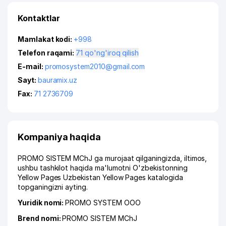
Kontaktlar
Mamlakat kodi:
+998
Telefon raqami:
71 qo'ng'iroq qilish
E-mail:
promosystem2010@gmail.com
Sayt:
bauramix.uz
Fax:
71 2736709
Kompaniya haqida
PROMO SISTEM MChJ ga murojaat qilganingizda, iltimos,
ushbu tashkilot haqida ma'lumotni O'zbekistonning
Yellow Pages Uzbekistan Yellow Pages katalogida
topganingizni ayting.
Yuridik nomi:
PROMO SYSTEM ООО
Brend nomi:
PROMO SISTEM MChJ