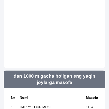
dan 1000 m gacha bo'lgan eng yaqin
joylarga masofa
№
Nomi
Masofa
1
HAPPY TOUR MChJ
11 м