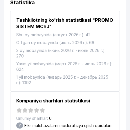
Statistika
12
SKIF PRO MChJ
451 м
Tashkilotning ko'rish statistikasi "PROMO
13
INTERORGRES-INJINIRING QK MChJ
457 м
SISTEM MChJ"
14
ACCORD GROUP MChJ
654 м
Shu oy mobaynida (август 2026 г.): 42
O'tgan oy mobaynida (июль 2026 г.): 66
UMUMIY O'RTA TA'LIM MAKTABI
15
710 м
№179
3 oy mobaynida (июнь 2026 г. - июль 2026 г.):
270
16
MURODIM XUSUSIY KORXONASI
723 м
Yarim yil mobaynida (март 2026 г. - июль 2026 г.):
624
17
DEMO DEKOR MChJ
770 м
1 yil mobaynida (январь 2025 г. - декабрь 2025
18
KASIMOV HOLDING MChJ
971 м
г.): 1392
19
AVA TEN XUSUSIY KORXONASI
991 м
Kompaniya sharhlari statistikasi
Umumiy sharhlar:
0
?
Fikr-mulohazalarni moderatsiya qilish qoidalari