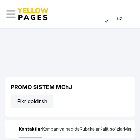
uz
PROMO SISTEM MChJ
Fikr qoldirish
Kontaktlar
Kompaniya haqida
Rubrikalar
Kalit so'zlar
Manzil x