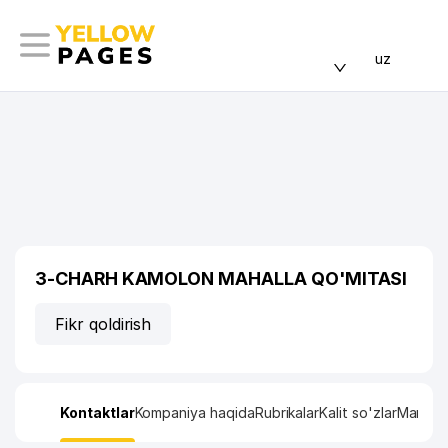
uz
3-CHARH KAMOLON MAHALLA QO'MITASI
Fikr qoldirish
Kontaktlar
Kompaniya haqida
Rubrikalar
Kalit so'zlar
Manzil x