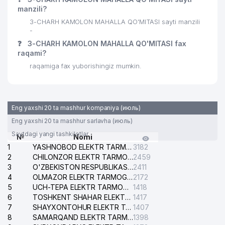
manzili?
3-CHARH KAMOLON MAHALLA QO'MITASI sayti manzili
-
❓
3-CHARH KAMOLON MAHALLA QO'MITASI fax
raqami?
raqamiga fax yuborishingiz mumkin.
Eng yaxshi 20 ta mashhur kompaniya (июль)
Eng yaxshi 20 ta mashhur sarlavha (июль)
Saytdagi yangi tashkilotlar
№
Nomi
1
YASHNOBOD ELEKTR TARMOG'I NOSOZLIKLARI XIZMATI
3182
2
CHILONZOR ELEKTR TARMOG'I NOSOZLIK XIZMATI
2459
3
O'ZBEKISTON RESPUBLIKASI BOSH PROKURATURASI ISHONCH TELEFONI
2411
4
OLMAZOR ELEKTR TARMOG'I NOSOZLIKLARI XIZMATI
2172
5
UCH-TEPA ELEKTR TARMOG'I NOSOZLIKLARI XIZMATI
1418
6
TOSHKENT SHAHAR ELEKTR TARMOQLARI KORXONASI AJ
1417
7
SHAYXONTOHUR ELEKTR TARMOG'I NOSOZLIKLARINI TUZATISH XIZMATI
1407
8
SAMARQAND ELEKTR TARMOQLARI AJ
1398