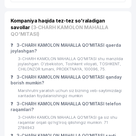
Kompaniya haqida tez-tez so'raladigan
savollar
(3-CHARH KAMOLON MAHALLA
QO'MITASI)
❓
3-CHARH KAMOLON MAHALLA QO'MITASI qaerda
joylashgan?
3-CHARH KAMOLON MAHALLA QO'MITASI shu manzilda
joylashgan: O'zbekiston, Toshkent viloyati, TOSHKENT,
CHILONZOR tumani, PROEKTNAYA, 100096, 75.
❓
3-CHARH KAMOLON MAHALLA QO'MITASI qanday
borish mumkin?
Marshrutni yaratish uchun siz bizning veb-saytimizdagi
xaritadan foydalanishingiz mumkin
❓
3-CHARH KAMOLON MAHALLA QO'MITASI telefon
raqamlari?
3-CHARH KAMOLON MAHALLA QO'MITASI ga siz shu
raqamlar orqali qo’ng’iroq qilishingiz mumkin: 71
2784943
❓
3-CHARH KAMOLON MAHALLA QO'MITASI sayti