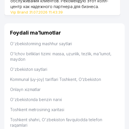
обслуживания клиентов. Рекомендую этот колл-
центр как надежного партнера для бизнеса.
Vip Brand 31.07.2026 11:43:39
Foydali ma'lumotlar
O'zbekistonning mashhur saytlari
O'lchov birliklari tizimi: massa, uzunlik, tezlik, ma'lumot,
maydon
O'zbekiston saytlari
Kommunal (uy-joy) tariflari Toshkent, O‘zbekiston
Onlayn xizmatlar
O'zbekistonda benzin narxi
Toshkent metrosining xaritasi
Toshkent shahri, O'zbekiston favqulodda telefon
raqamlari