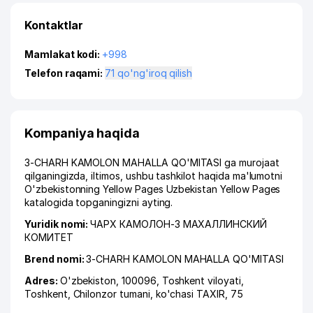
Kontaktlar
Mamlakat kodi:
+998
Telefon raqami:
71 qo'ng'iroq qilish
Kompaniya haqida
3-CHARH KAMOLON MAHALLA QO'MITASI ga murojaat
qilganingizda, iltimos, ushbu tashkilot haqida ma'lumotni
O'zbekistonning Yellow Pages Uzbekistan Yellow Pages
katalogida topganingizni ayting.
Yuridik nomi:
ЧАРХ КАМОЛОН-3 МАХАЛЛИНСКИЙ
КОМИТЕТ
Brend nomi:
3-CHARH KAMOLON MAHALLA QO'MITASI
Adres:
O'zbekiston, 100096,
Toshkent viloyati
,
Toshkent
,
Chilonzor tumani
,
ko'chasi TAXIR
, 75