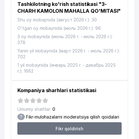
Tashkilotning ko'rish statistikasi "3-
OZARBAYJON RESPUBLIKASI
13
762 м
ELChINONASI
CHARH KAMOLON MAHALLA QO'MITASI"
Shu oy mobaynida (август 2026 г.): 30
ATROF MUXITNI MUHOFAZA QILISH
O'tgan oy mobaynida (июль 2026 г.): 96
SOHASIDAGI FAOLIYAT
14
KO'RSATAYOTGAN HODIMLARINI
773 м
3 oy mobaynida (июнь 2026 г. - июль 2026 г.):
QAYTA TAYORLASH VA ULARNI
378
MALAKASINI OSHIRISH MARKAZI
Yarim yil mobaynida (март 2026 г. - июль 2026 г.):
702
15
KOMILA-SERVIS MChJ
812 м
1 yil mobaynida (январь 2025 г. - декабрь 2025
16
DEMO DEKOR MChJ
839 м
г.): 1662
17
KASIMOV HOLDING MChJ
901 м
Kompaniya sharhlari statistikasi
Umumiy sharhlar:
0
?
Fikr-mulohazalarni moderatsiya qilish qoidalari
Fikr qoldirish