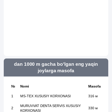
dan 1000 m gacha bo'lgan eng yaqin
joylarga masofa
№
Nomi
Masofa
1
MS-TEX XUSUSIY KORXONASI
316 м
MURUVVAT DENTA SERVIS XUSUSIY
2
330 м
KORXONASI