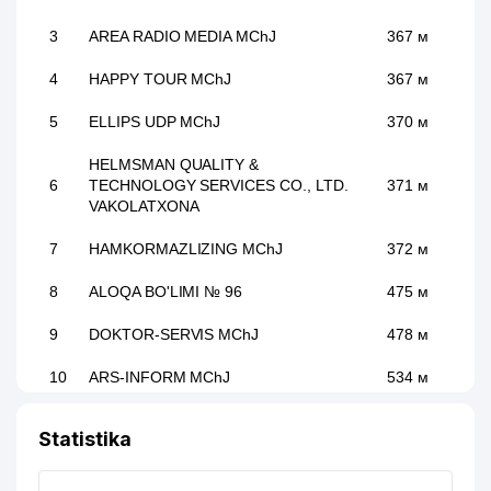
3
AREA RADIO MEDIA MChJ
367 м
4
HAPPY TOUR MChJ
367 м
5
ELLIPS UDP MChJ
370 м
HELMSMAN QUALITY &
6
TECHNOLOGY SERVICES CO., LTD.
371 м
VAKOLATXONA
7
HAMKORMAZLIZING MChJ
372 м
8
ALOQA BO'LIMI № 96
475 м
9
DOKTOR-SERVIS MChJ
478 м
10
ARS-INFORM MChJ
534 м
11
INTERORGRES-INJINIRING QK MChJ
691 м
Statistika
12
SKIF PRO MChJ
692 м