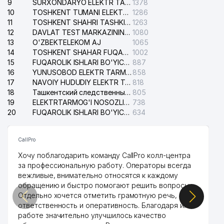
9
SURXONDARYO ELEKTR TARMOQLARI AJ
1378
10
TOSHKENT TUMANI ELEKTR TARMOG'I AVARIYA XIZMATI
1286
11
TOSHKENT SHAHRI TASHKILOT TELEFONLARI HAQIDA MA'LUMOT BYUROSI
1263
12
DAVLAT TEST MARKAZINING ISHONCH TELEFONLARI
1080
13
O'ZBEKTELEKOM AJ
1065
14
TOSHKENT SHAHAR FUQAROLIK ISHLARI BO'YICHA SUDI
1002
15
FUQAROLIK ISHLARI BO'YICHA YAKKASAROY TUMANLARARO SUDI
887
16
YUNUSOBOD ELEKTR TARMOG'I NOSOZLIKLARI XIZMATI
858
17
NAVOIY HUDUDIY ELEKTR TARMOQLARI KORXONASI AJ
818
18
Ташкентский следственный изолятор
805
19
ELEKTRTARMOG'I NOSOZLIKLARINI TO'ZATISH SERGELI XIZMATI
738
20
FUQAROLIK ISHLARI BO'YICHA UCH-TEPA TUMANI SUDI
634
CallPro
Хочу поблагодарить команду CallPro колл-центра
за профессиональную работу. Операторы всегда
вежливые, внимательно относятся к каждому
обращению и быстро помогают решить вопросы.
Отдельно хочется отметить грамотную речь,
ответственность и оперативность. Благодаря их
работе значительно улучшилось качество