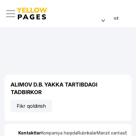
uz
ALIMOV D.B. YAKKA TARTIBDAGI
TADBIRKOR
Fikr qoldirish
Kontaktlar
Kompaniya haqida
Rubrikalar
Manzil xaritasi
Stati