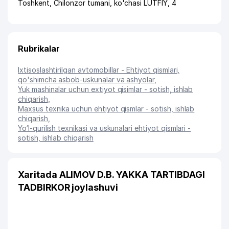
Toshkent
,
Chilonzor tumani
,
ko'chasi LUTFIY
, 4
Rubrikalar
Ixtisoslashtirilgan avtomobillar - Ehtiyot qismlari,
qo'shimcha asbob-uskunalar va ashyolar
,
Yuk mashinalar uchun extiyot qisimlar - sotish, ishlab
chiqarish
,
Maxsus texnika uchun ehtiyot qismlar - sotish, ishlab
chiqarish
,
Yo‘l-qurilish texnikasi va uskunalari ehtiyot qismlari -
sotish, ishlab chiqarish
Xaritada ALIMOV D.B. YAKKA TARTIBDAGI
TADBIRKOR joylashuvi