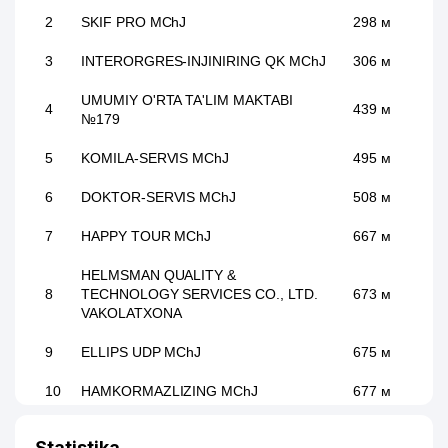
2
SKIF PRO MChJ
298 м
3
INTERORGRES-INJINIRING QK MChJ
306 м
UMUMIY O'RTA TA'LIM MAKTABI
4
439 м
№179
5
KOMILA-SERVIS MChJ
495 м
6
DOKTOR-SERVIS MChJ
508 м
7
HAPPY TOUR MChJ
667 м
HELMSMAN QUALITY &
8
TECHNOLOGY SERVICES CO., LTD.
673 м
VAKOLATXONA
9
ELLIPS UDP MChJ
675 м
10
HAMKORMAZLIZING MChJ
677 м
11
AREA RADIO MEDIA MChJ
691 м
Statistika