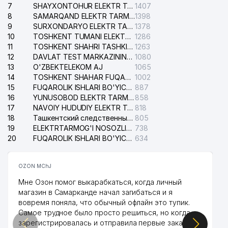
7
SHAYXONTOHUR ELEKTR TARMOG'I NOSOZLIKLARINI TUZATISH XIZMATI
1407
8
SAMARQAND ELEKTR TARMOQLARI AJ
1398
9
SURXONDARYO ELEKTR TARMOQLARI AJ
1378
10
TOSHKENT TUMANI ELEKTR TARMOG'I AVARIYA XIZMATI
1286
11
TOSHKENT SHAHRI TASHKILOT TELEFONLARI HAQIDA MA'LUMOT BYUROSI
1263
12
DAVLAT TEST MARKAZINING ISHONCH TELEFONLARI
1080
13
O'ZBEKTELEKOM AJ
1065
14
TOSHKENT SHAHAR FUQAROLIK ISHLARI BO'YICHA SUDI
1002
15
FUQAROLIK ISHLARI BO'YICHA YAKKASAROY TUMANLARARO SUDI
887
16
YUNUSOBOD ELEKTR TARMOG'I NOSOZLIKLARI XIZMATI
858
17
NAVOIY HUDUDIY ELEKTR TARMOQLARI KORXONASI AJ
818
18
Ташкентский следственный изолятор
805
19
ELEKTRTARMOG'I NOSOZLIKLARINI TO'ZATISH SERGELI XIZMATI
738
20
FUQAROLIK ISHLARI BO'YICHA UCH-TEPA TUMANI SUDI
634
OZON MChJ
Мне Озон помог выкарабкаться, когда личный
магазин в Самарканде начал загибаться и я
вовремя поняла, что обычный офлайн это тупик.
Самое трудное было просто решиться, но когда
зарегистрировалась и отправила первые заказы,