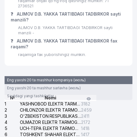
raqamlar orqali qo’ng’iroq qilishingiz mumkin: 71
2736521
❓
ALIMOV D.B. YAKKA TARTIBDAGI TADBIRKOR sayti
manzili?
ALIMOV D.B. YAKKA TARTIBDAGI TADBIRKOR sayti
manzili -
❓
ALIMOV D.B. YAKKA TARTIBDAGI TADBIRKOR fax
raqami?
raqamiga fax yuborishingiz mumkin.
Eng yaxshi 20 ta mashhur kompaniya (июль)
Eng yaxshi 20 ta mashhur sarlavha (июль)
Saytdagi yangi tashkilotlar
№
Nomi
1
YASHNOBOD ELEKTR TARMOG'I NOSOZLIKLARI XIZMATI
3182
2
CHILONZOR ELEKTR TARMOG'I NOSOZLIK XIZMATI
2459
3
O'ZBEKISTON RESPUBLIKASI BOSH PROKURATURASI ISHONCH TELEFONI
2411
4
OLMAZOR ELEKTR TARMOG'I NOSOZLIKLARI XIZMATI
2172
5
UCH-TEPA ELEKTR TARMOG'I NOSOZLIKLARI XIZMATI
1418
6
TOSHKENT SHAHAR ELEKTR TARMOQLARI KORXONASI AJ
1417