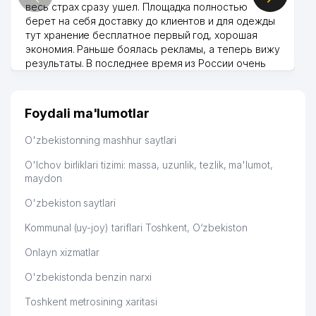
весь страх сразу ушел. Площадка полностью
берет на себя доставку до клиентов и для одежды
тут хранение бесплатное первый год, хорошая
экономия. Раньше боялась рекламы, а теперь вижу
результаты. В последнее время из России очень
много заказывают, а вначале только по
Узбекистану брали, но вяло. Удалось раскрутиться,
дальше развиваюсь потихоньку😊
Foydali ma'lumotlar
Hamida 03.08.2026 12:45:39
O'zbekistonning mashhur saytlari
O'lchov birliklari tizimi: massa, uzunlik, tezlik, ma'lumot,
maydon
O'zbekiston saytlari
Kommunal (uy-joy) tariflari Toshkent, O‘zbekiston
Onlayn xizmatlar
O'zbekistonda benzin narxi
Toshkent metrosining xaritasi