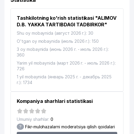
12
MS-TEX XUSUSIY KORXONASI
746 м
Tashkilotning ko'rish statistikasi "ALIMOV
13
ACCORD GROUP MChJ
772 м
D.B. YAKKA TARTIBDAGI TADBIRKOR"
14
ARS-INFORM MChJ
782 м
Shu oy mobaynida (август 2026 г.): 30
O'tgan oy mobaynida (июль 2026 г.): 150
15
ALOQA BO'LIMI № 96
800 м
3 oy mobaynida (июнь 2026 г. - июль 2026 г.):
MURUVVAT DENTA SERVIS XUSUSIY
360
16
828 м
KORXONASI
Yarim yil mobaynida (март 2026 г. - июль 2026 г.):
726
UMUMIY O'RTA TA'LIM MAKTABI
17
908 м
№183
1 yil mobaynida (январь 2025 г. - декабрь 2025
г.): 1734
Kompaniya sharhlari statistikasi
Umumiy sharhlar:
0
?
Fikr-mulohazalarni moderatsiya qilish qoidalari