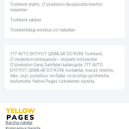
Toshkent shahri, O'zbekiston favqulodda telefon
raqamlari
Toshkent xaritasi
Toshkentdagi avtobus yo'nalishlari
777 AVTO EHTIYOT QISMLAR DO'KONI Toshkent,
O'zbekiston mintaqasida – dolzarb ma’lumotlar
O’zbekiston Sariq Sahifalari katalogida. 777 AVTO
EHTIYOT QISMLAR DO'KONI: kontaktlar, manzil, telefon,
faks, sayt, joylashuv, mo’ljallar va boshqa qo’shimcha
ma’lumotlar Yellow Pages Uzbekistan saytida.
Barcha ruknlar
Kompaniya haqida