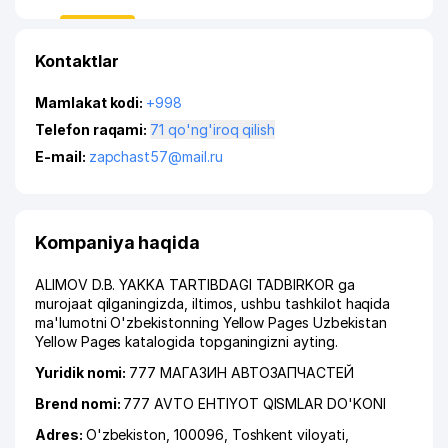
Kontaktlar
Mamlakat kodi:
+998
Telefon raqami:
71 qo'ng'iroq qilish
E-mail:
zapchast57@mail.ru
Kompaniya haqida
ALIMOV D.B. YAKKA TARTIBDAGI TADBIRKOR ga
murojaat qilganingizda, iltimos, ushbu tashkilot haqida
ma'lumotni O'zbekistonning Yellow Pages Uzbekistan
Yellow Pages katalogida topganingizni ayting.
Yuridik nomi:
777 МАГАЗИН АВТОЗАПЧАСТЕЙ
Brend nomi:
777 AVTO EHTIYOT QISMLAR DO'KONI
Adres:
O'zbekiston, 100096,
Toshkent viloyati
,