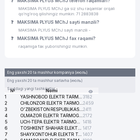
❓
MAKSIMA PLYUS MChJ telefon raqamlari?
MAKSIMA PLYUS MChJ ga siz shu raqamlar orqali
qo’ng’iroq qilishingiz mumkin: 71 2883838
❓
MAKSIMA PLYUS MChJ sayti manzili?
MAKSIMA PLYUS MChJ sayti manzili -
❓
MAKSIMA PLYUS MChJ fax raqami?
raqamiga fax yuborishingiz mumkin.
Eng yaxshi 20 ta mashhur kompaniya (июль)
Eng yaxshi 20 ta mashhur sarlavha (июль)
Saytdagi yangi tashkilotlar
№
Nomi
1
YASHNOBOD ELEKTR TARMOG'I NOSOZLIKLARI XIZMATI
3182
2
CHILONZOR ELEKTR TARMOG'I NOSOZLIK XIZMATI
2459
3
O'ZBEKISTON RESPUBLIKASI BOSH PROKURATURASI ISHONCH TELEFONI
2411
4
OLMAZOR ELEKTR TARMOG'I NOSOZLIKLARI XIZMATI
2172
5
UCH-TEPA ELEKTR TARMOG'I NOSOZLIKLARI XIZMATI
1418
6
TOSHKENT SHAHAR ELEKTR TARMOQLARI KORXONASI AJ
1417
7
SHAYXONTOHUR ELEKTR TARMOG'I NOSOZLIKLARINI TUZATISH XIZMATI
1407