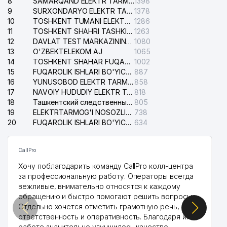
8
SAMARQAND ELEKTR TARMOQLARI AJ
1398
9
SURXONDARYO ELEKTR TARMOQLARI AJ
1378
10
TOSHKENT TUMANI ELEKTR TARMOG'I AVARIYA XIZMATI
1286
11
TOSHKENT SHAHRI TASHKILOT TELEFONLARI HAQIDA MA'LUMOT BYUROSI
1263
12
DAVLAT TEST MARKAZINING ISHONCH TELEFONLARI
1080
13
O'ZBEKTELEKOM AJ
1065
14
TOSHKENT SHAHAR FUQAROLIK ISHLARI BO'YICHA SUDI
1002
15
FUQAROLIK ISHLARI BO'YICHA YAKKASAROY TUMANLARARO SUDI
887
16
YUNUSOBOD ELEKTR TARMOG'I NOSOZLIKLARI XIZMATI
858
17
NAVOIY HUDUDIY ELEKTR TARMOQLARI KORXONASI AJ
818
18
Ташкентский следственный изолятор
805
19
ELEKTRTARMOG'I NOSOZLIKLARINI TO'ZATISH SERGELI XIZMATI
738
20
FUQAROLIK ISHLARI BO'YICHA UCH-TEPA TUMANI SUDI
634
CallPro
Хочу поблагодарить команду CallPro колл-центра
за профессиональную работу. Операторы всегда
вежливые, внимательно относятся к каждому
обращению и быстро помогают решить вопросы.
Отдельно хочется отметить грамотную речь,
ответственность и оперативность. Благодаря их
работе значительно улучшилось качество