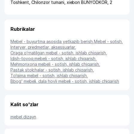
Toshkent
,
Chilonzor tumani
,
xiеbon BUNYODKOR
, 2
Rubrikalar
Mebel - buyurtma asosida yetkazib berish
,
Mebel - sotish
,
Interyer, predmetlar, aksessuarlar
,
Oraga o‘rnatilgan mebel - sotish, ishlab chiqarish
,
Idish-tovoq mebeli - sotish, ishlab chiqarish
,
Mehmonxona mebeli - sotish, ishlab chiqarish
,
Pastak stolchalar - sotish, ishlab chiqarish
,
To‘qima mebel - sotish, ishlab chiqarish
,
Bbog‘ mebeli, dala hovli mebeli - sotish, ishlab chiqarish
Kalit so'zlar
mebel
,
dizayn