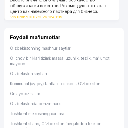
обслуживания клиентов. Рекомендую этот колл-
центр как надежного партнера для бизнеса.
Vip Brand 31.07.2026 11:43:39
Foydali ma'lumotlar
O'zbekistonning mashhur saytlari
O'lchov birliklari tizimi: massa, uzunlik, tezlik, ma'lumot,
maydon
O'zbekiston saytlari
Kommunal (uy-joy) tariflari Toshkent, O‘zbekiston
Onlayn xizmatlar
O'zbekistonda benzin narxi
Toshkent metrosining xaritasi
Toshkent shahri, O'zbekiston favqulodda telefon