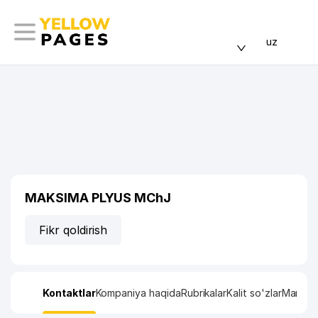
uz
MAKSIMA PLYUS MChJ
Fikr qoldirish
Kontaktlar
Kompaniya haqida
Rubrikalar
Kalit so'zlar
Manzil x