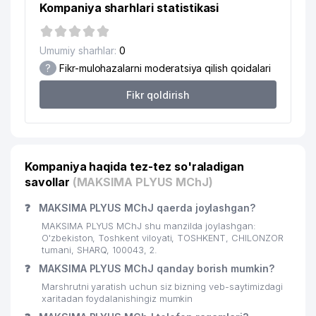
Kompaniya sharhlari statistikasi
18
YUNIVIT MChJ
943 м
19
HAPPY TOUR MChJ
944 м
Umumiy sharhlar:
0
?
Fikr-mulohazalarni moderatsiya qilish qoidalari
20
BRIZ-MASTER MChJ
958 м
Fikr qoldirish
KIM BELLA ALBERTOVNA YAKKA
21
966 м
TARTIBDAGI TADBIRKOR
Kompaniya haqida tez-tez so'raladigan
savollar
(MAKSIMA PLYUS MChJ)
❓
MAKSIMA PLYUS MChJ qaerda joylashgan?
MAKSIMA PLYUS MChJ shu manzilda joylashgan:
O'zbekiston, Toshkent viloyati, TOSHKENT, CHILONZOR
tumani, SHARQ, 100043, 2.
❓
MAKSIMA PLYUS MChJ qanday borish mumkin?
Marshrutni yaratish uchun siz bizning veb-saytimizdagi
xaritadan foydalanishingiz mumkin