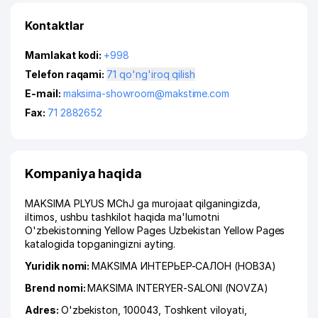
Kontaktlar
Mamlakat kodi:
+998
Telefon raqami:
71 qo'ng'iroq qilish
E-mail:
maksima-showroom@makstime.com
Fax:
71 2882652
Kompaniya haqida
MAKSIMA PLYUS MChJ ga murojaat qilganingizda,
iltimos, ushbu tashkilot haqida ma'lumotni
O'zbekistonning Yellow Pages Uzbekistan Yellow Pages
katalogida topganingizni ayting.
Yuridik nomi:
MAKSIMA ИНТЕРЬЕР-САЛОН (НОВЗА)
Brend nomi:
MAKSIMA INTERYER-SALONI (NOVZA)
Adres:
O'zbekiston, 100043,
Toshkent viloyati
,