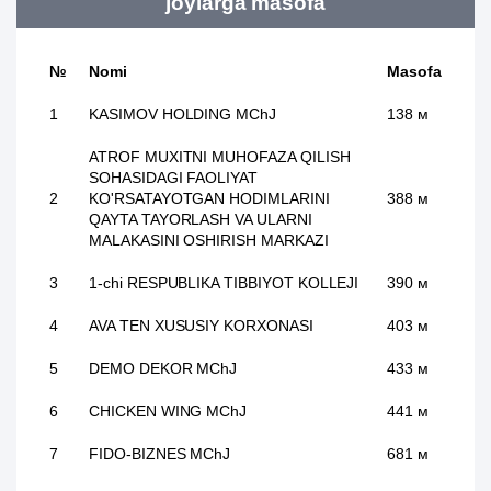
joylarga masofa
№
Nomi
Masofa
1
KASIMOV HOLDING MChJ
138 м
ATROF MUXITNI MUHOFAZA QILISH
SOHASIDAGI FAOLIYAT
2
KO'RSATAYOTGAN HODIMLARINI
388 м
QAYTA TAYORLASH VA ULARNI
MALAKASINI OSHIRISH MARKAZI
3
1-chi RESPUBLIKA TIBBIYOT KOLLEJI
390 м
4
AVA TEN XUSUSIY KORXONASI
403 м
5
DEMO DEKOR MChJ
433 м
6
CHICKEN WING MChJ
441 м
7
FIDO-BIZNES MChJ
681 м